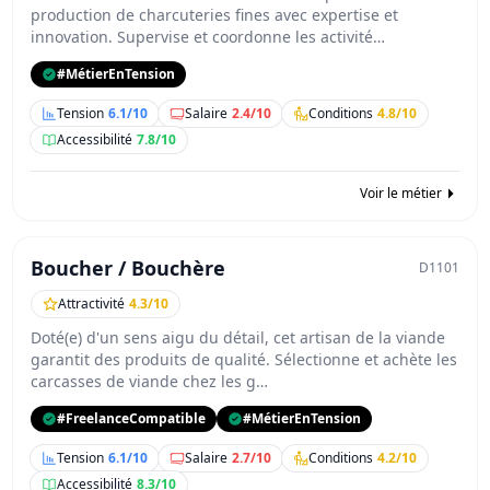
production de charcuteries fines avec expertise et
innovation. Supervise et coordonne les activité…
#MétierEnTension
Tension
6.1/10
Salaire
2.4/10
Conditions
4.8/10
Accessibilité
7.8/10
Voir le métier
Boucher / Bouchère
D1101
Attractivité
4.3/10
Doté(e) d'un sens aigu du détail, cet artisan de la viande
garantit des produits de qualité. Sélectionne et achète les
carcasses de viande chez les g…
#FreelanceCompatible
#MétierEnTension
Tension
6.1/10
Salaire
2.7/10
Conditions
4.2/10
Accessibilité
8.3/10