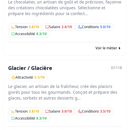
Le chocolatier, un artisan de goût et de précision, façonne
des créations chocolatées uniques. Sélectionne et
prépare les ingrédients pour la confect…
Tension
3.8/10
Salaire
2.4/10
Conditions
5.0/10
Accessibilité
8.3/10
Voir le métier
Glacier / Glacière
D1118
Attractivité
3.1/10
Le glacier, un artisan de la fraîcheur, crée des plaisirs
givrés pour tous les gourmands. Conçoit et prépare des
glaces, sorbets et autres desserts g…
Tension
3.8/10
Salaire
3.0/10
Conditions
3.5/10
Accessibilité
8.3/10