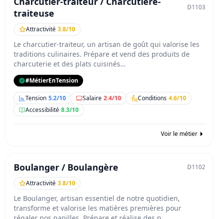
Charcutier-traiteur / Charcutière-
D1103
traiteuse
Attractivité
3.8/10
Le charcutier-traiteur, un artisan de goût qui valorise les
traditions culinaires. Prépare et vend des produits de
charcuterie et des plats cuisinés…
#MétierEnTension
Tension
5.2/10
Salaire
2.4/10
Conditions
4.6/10
Accessibilité
8.3/10
Voir le métier
Boulanger / Boulangère
D1102
Attractivité
3.8/10
Le Boulanger, artisan essentiel de notre quotidien,
transforme et valorise les matières premières pour
régaler nos papilles. Prépare et réalise des p…