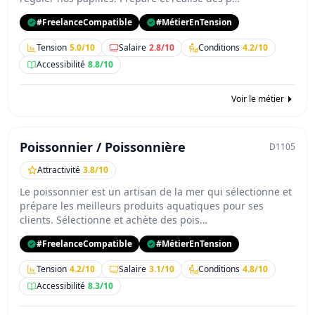
#FreelanceCompatible
#MétierEnTension
Tension
5.0/10
Salaire
2.8/10
Conditions
4.2/10
Accessibilité
8.8/10
Voir le métier
Poissonnier / Poissonnière
D1105
Attractivité
3.8/10
Le poissonnier est un artisan de la mer qui sélectionne et
prépare les meilleurs produits aquatiques pour ses
clients. Sélectionne et achète des pois…
#FreelanceCompatible
#MétierEnTension
Tension
4.2/10
Salaire
3.1/10
Conditions
4.8/10
Accessibilité
8.3/10