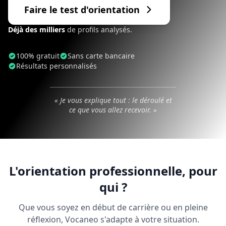
Faire le test d'orientation
Déjà des milliers
de profils analysés.
ÉLODIE, VOTRE COACH
100% gratuit
Sans carte bancaire
Comment marche votre
Résultats personnalisés
test, en 2 minutes
« Je vous explique tout : le déroulé et
2 min
ce que vous allez recevoir. »
L'orientation professionnelle, pour
qui ?
Que vous soyez en début de carrière ou en pleine
réflexion, Vocaneo s'adapte à votre situation.