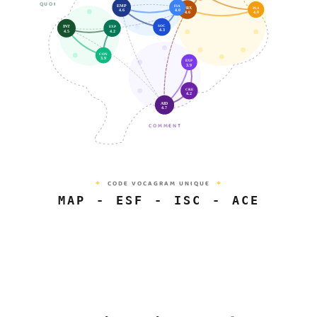
QUOI
EMP
FIA
PRX
PLA
4.6
4.0
4.6
4.0
SOC
INT
EXP
4.3
4.5
4.2
CON
3.9
EXP
3.9
CRE
4.2
AID
4.7
COMMENT
✦
CODE VOCAGRAM UNIQUE
✦
MAP
-
ESF
-
ISC
-
ACE