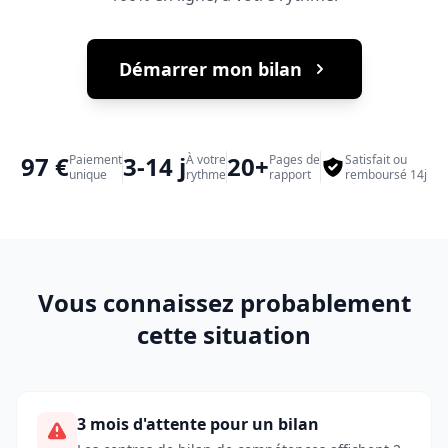
Démarrer mon bilan
97 €
3-14 j
20+
Paiement
À votre
Pages de
Satisfait ou
unique
rythme
rapport
remboursé 14j
Vous connaissez probablement
cette situation
3 mois d'attente pour un bilan