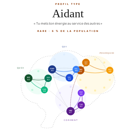
PROFIL TYPE
Aidant
« Tu mets ton énergie au service des autres »
RARE · 6 % DE LA POPULATION
QUI
POURQUOI
ALT
4.3
QUOI
EMP
FIA
PRX
PLA
4.6
4.0
4.6
4.0
SOC
INT
EXP
4.3
4.5
4.2
CON
3.9
EXP
3.9
CRE
4.2
AID
4.7
COMMENT