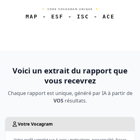
✦
CODE VOCAGRAM UNIQUE
✦
MAP
-
ESF
-
ISC
-
ACE
Voici un extrait du rapport que
vous recevrez
Chaque rapport est unique, généré par IA à partir de
VOS
résultats.
Votre Vocagram
Votre profil complet sur 4 axes : motivations, personnalité, forces