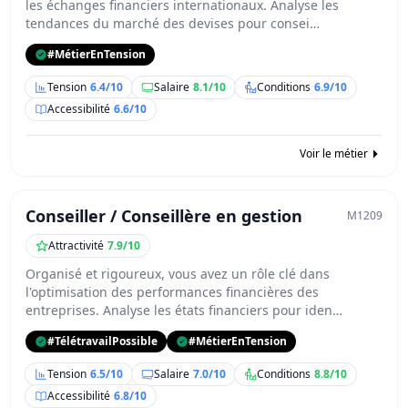
les échanges financiers internationaux. Analyse les
tendances du marché des devises pour consei…
#MétierEnTension
Tension
6.4/10
Salaire
8.1/10
Conditions
6.9/10
Accessibilité
6.6/10
Voir le métier
Conseiller / Conseillère en gestion
M1209
Attractivité
7.9/10
Organisé et rigoureux, vous avez un rôle clé dans
l'optimisation des performances financières des
entreprises. Analyse les états financiers pour iden…
#TélétravailPossible
#MétierEnTension
Tension
6.5/10
Salaire
7.0/10
Conditions
8.8/10
Accessibilité
6.8/10