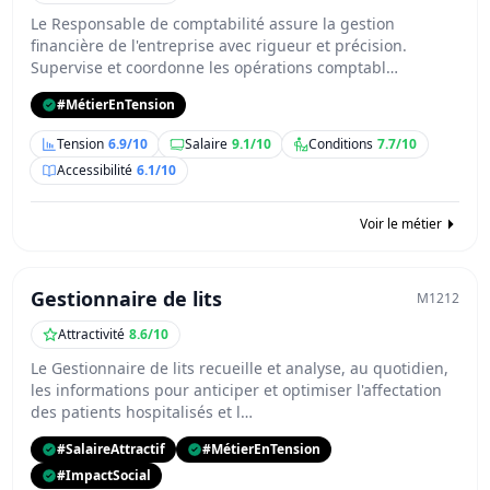
Le Responsable de comptabilité assure la gestion
financière de l'entreprise avec rigueur et précision.
Supervise et coordonne les opérations comptabl…
#MétierEnTension
Tension
6.9/10
Salaire
9.1/10
Conditions
7.7/10
Accessibilité
6.1/10
Voir le métier
Gestionnaire de lits
M1212
Attractivité
8.6/10
Le Gestionnaire de lits recueille et analyse, au quotidien,
les informations pour anticiper et optimiser l'affectation
des patients hospitalisés et l…
#SalaireAttractif
#MétierEnTension
#ImpactSocial