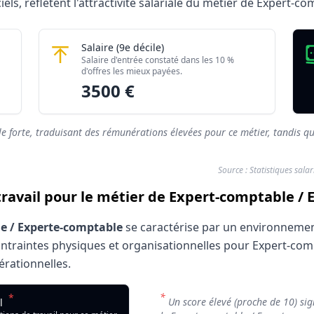
ciels, reflètent l'attractivité salariale du métier de Expert-
 Experte-comptable 2026
omptable
Expert-comptable / Experte-comptable
Salaire
(9e décile)
Montant mensuel brut
Salaire d'entrée constaté dans les 10 %
rés)
2019 €
d'offres les mieux payées.
3500 €
rés)
3500 €
le forte, traduisant des rémunérations élevées pour ce métier, tandis qu
Source : Statistiques sala
 travail pour le métier de Expert-comptable /
e / Experte-comptable
se caractérise par un environnement 
contraintes physiques et organisationnelles pour Expert-c
pérationnelles.
il : Expert-comptable / Experte-comptable
*
*
Expert-comptable / Experte-comptable
Un score élevé (proche de 10) sign
il
ur
Note de confort