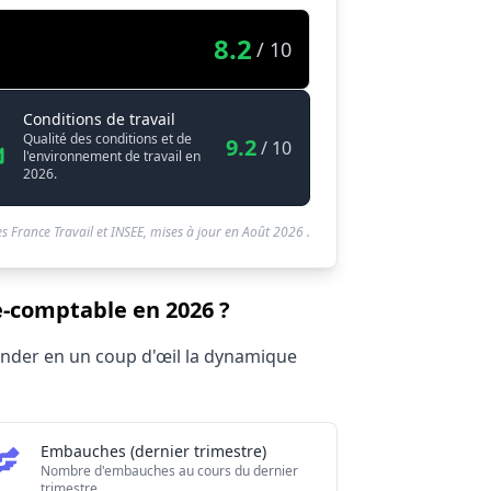
8.2
/ 10
Expert-comptable / Experte-comptable
Conditions de travail
Qualité des conditions et de
9.2
/ 10
l'environnement de travail en
2026.
s France Travail et INSEE, mises à jour en
Août 2026
.
e-comptable en 2026 ?
hender en un coup d'œil la dynamique
Embauches (dernier trimestre)
Nombre d'embauches au cours du dernier
trimestre.