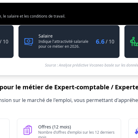
e salaire et les conditions de travail.
able / Experte-comptable
Expert-comptable / Experte-comptable
Salaire
6.6
/ 10
/ 10
Indique l'attractivité salariale
pour ce métier en 2026.
Source : Analyse prédictive Vocaneo basée sur les donnée
 pour le métier de Expert-comptable / Expert
ble / Experte-comptable 2026
tension sur le marché de l'emploi, vous permettant d'appré
Valeur brute
2150
96900
Offres (12 mois)
270
Nombre d'offres d'emploi sur les 12 derniers
mois.