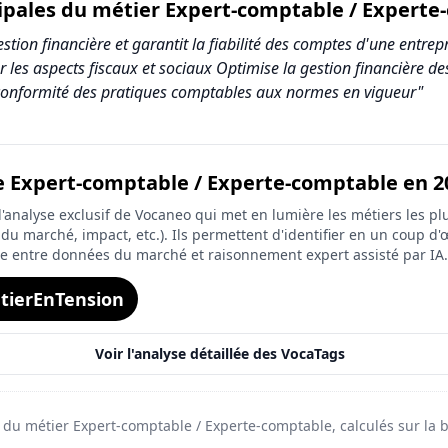
cipales du métier Expert-comptable / Experte
ion financière et garantit la fiabilité des comptes d'une entrepris
 les aspects fiscaux et sociaux Optimise la gestion financière des
a conformité des pratiques comptables aux normes en vigueur"
de Expert-comptable / Experte-comptable en 2
mptable / Experte-comptable
analyse exclusif de Vocaneo qui met en lumière les métiers les plu
Score (sur 10)
on du marché, impact, etc.). Ils permettent d'identifier en un coup d'œ
ée entre données du marché et raisonnement expert assisté par IA.
8.2
tierEnTension
7.3
6.6
Voir l'analyse détaillée des VocaTags
9.2
é du métier Expert-comptable / Experte-comptable, calculés sur la