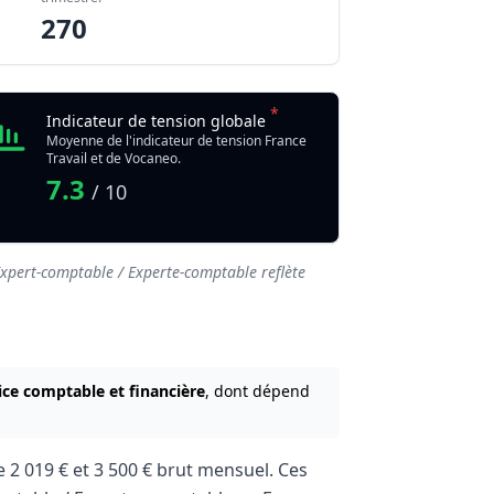
270
*
Indicateur de tension globale
Moyenne de l'indicateur de tension France
Travail et de Vocaneo.
7.3
/ 10
xpert-comptable / Experte-comptable reflète
ice comptable et financière
, dont dépend
re
2 019 €
et
3 500 €
brut mensuel. Ces