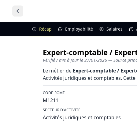
Récap
Employabilité
Salaires
Expert-comptable / Expert
Vérifié / mis à jour le
27/01/2026
— Source princi
Le métier de
Expert-comptable / Exper
Activités juridiques et comptables. Cette 
CODE ROME
M1211
SECTEUR D'ACTIVITÉ
Activités juridiques et comptables