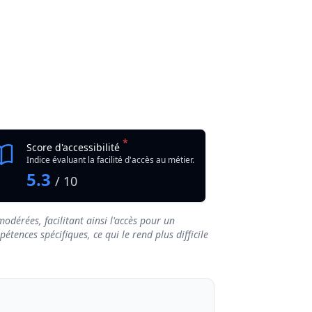
*
Score d'accessibilité
Indice évaluant la facilité d'accès au métier.
5.3
/ 10
odérées, facilitant ainsi l'accès pour un
tences spécifiques, ce qui le rend plus difficile