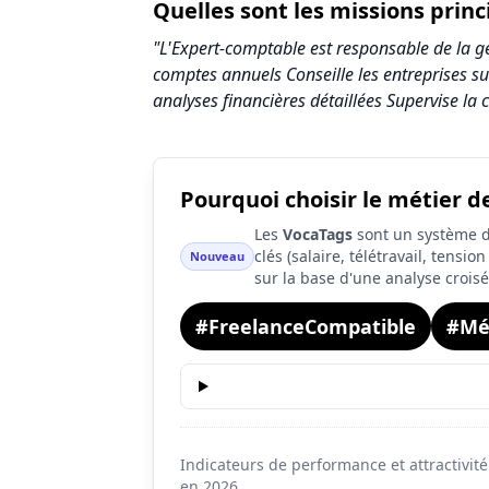
Quelles sont les missions prin
"L'Expert-comptable est responsable de la gest
comptes annuels Conseille les entreprises sur
analyses financières détaillées Supervise l
Pourquoi choisir le métier 
Synthèse des scores du métier Expert-co
Les
VocaTags
sont un système d'
Indicateur
clés (salaire, télétravail, tensi
Nouveau
sur la base d'une analyse crois
Attractivité globale
#FreelanceCompatible
Tension du marché
#Mé
Salaire
Conditions de travail
Indicateurs de performance et attractivit
en
2026
.