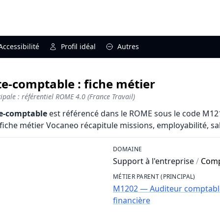
Accessibilité
Profil idéal
Autres
e-comptable : fiche métier
pale : référentiel ROME 4.0 (France Travail)
te-comptable
est référencé dans le ROME sous le code M1211
fiche métier Vocaneo récapitule missions, employabilité, salai
DOMAINE
Support à l'entreprise
/
Compt
MÉTIER PARENT (PRINCIPAL)
M1202 — Auditeur comptable 
financière