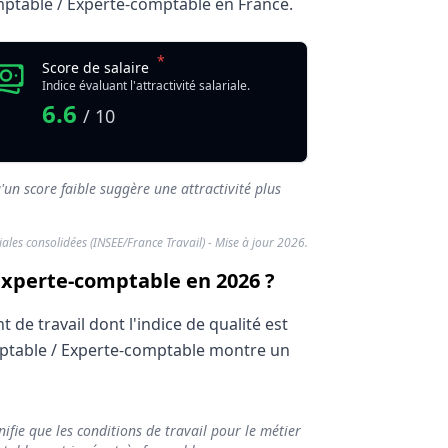
comptable / Experte-comptable en France.
*
Score de salaire
Indice évaluant l'attractivité salariale.
6.6
/ 10
'un score faible suggère une attractivité plus
riales consolidées (INSEE/France Travail) - Mise à jour 2026.
 Experte-comptable en 2026 ?
de travail dont l'indice de qualité est
omptable / Experte-comptable montre un
ifie que les conditions de travail pour le métier