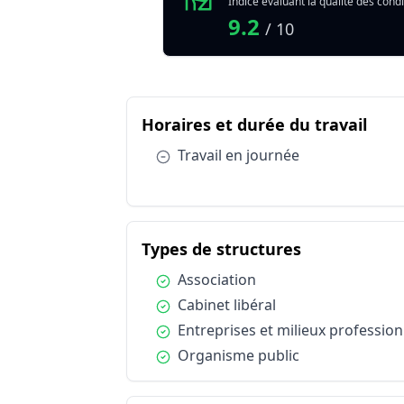
Indice évaluant la qualité des condi
Qualité globale de l'environnement Exp
9.2
/ 10
Résumé des conditions d'exerc
du m
Horaires et durée du travail
Catégorie
Horaires et durée du travail
Condition :
Travail en journée
Conditions de travail et risques professi
Conditions de travail et risques professi
Types de structures
Types de structures
du métier Ex
Types de structures
Types de structures
Condition :
Association
Types de structures
Condition :
Cabinet libéral
Publics spécifiques
Condition :
Entreprises et milieux profession
Publics spécifiques
Condition :
Organisme public
Statut d'emploi
Statut d'emploi