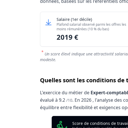
données, basées sur les référentiels offi
Grille salariale Expert-comptable /
Expert-comptable / Experte-c
Salaire
(1er décile)
Niveau de salaire (Déciles)
Plafond salarial observé parmi les offres les
Salaire minimum (10% les moins rémuné
moins rémunérées (10 % du bas)
2019 €
Salaire maximum (10% les mieux rémuné
*
Un score élevé indique une attractivité salaria
modeste.
Quelles sont les conditions de
L'exercice du métier de
Expert-comptabl
évalué à
9.2
.
En
2026
, l'analyse des 
/10
équilibre entre flexibilité et exigences o
Analyse des conditions de trava
Score de conditions de trava
Indicate