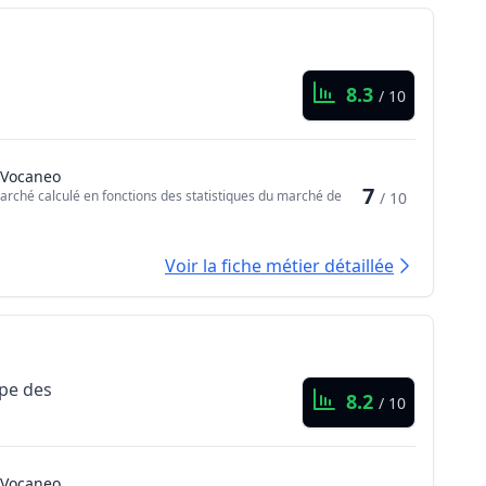
8.3
/ 10
 Vocaneo
7
arché calculé en fonctions des statistiques du marché de
/ 10
Voir la fiche métier détaillée
ppe des
8.2
/ 10
 Vocaneo