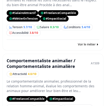
animales et réalise les soins nécessaires dans le respect
du bien-être animal Procède à des anal…
#SalaireAttractif
#FreelanceCompatible
#MétierEnTension
#ImpactSocial
Tension
5.7/10
Salaire
8.3/10
Conditions
5.4/10
Accessibilité
3.8/10
Voir le métier
Comportementaliste animalier /
A1509
Comportementaliste animalière
Attractivité
4.0/10
Le comportementaliste animalier, professionnel de la
relation homme-animal, évalue les comportements des
animaux pour améliorer leur bien-être et leu…
#FreelanceCompatible
#ImpactSocial