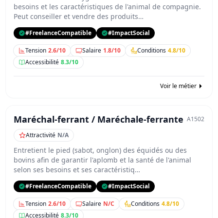
besoins et les caractéristiques de l'animal de compagnie.
Peut conseiller et vendre des produits…
#FreelanceCompatible
#ImpactSocial
Tension
2.6/10
Salaire
1.8/10
Conditions
4.8/10
Accessibilité
8.3/10
Voir le métier
Maréchal-ferrant / Maréchale-ferrante
A1502
Attractivité
N/A
Entretient le pied (sabot, onglon) des équidés ou des
bovins afin de garantir l'aplomb et la santé de l'animal
selon ses besoins et ses caractéristiq…
#FreelanceCompatible
#ImpactSocial
Tension
2.6/10
Salaire
N/C
Conditions
4.8/10
Accessibilité
8.3/10