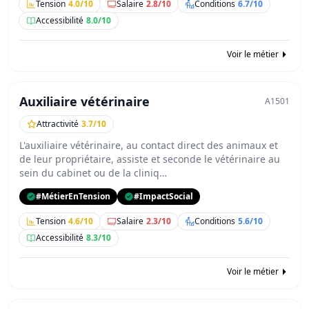
Tension
4.0/10
Salaire
2.8/10
Conditions
6.7/10
Accessibilité
8.0/10
Voir le métier
Auxiliaire vétérinaire
A1501
Attractivité
3.7/10
L'auxiliaire vétérinaire, au contact direct des animaux et
de leur propriétaire, assiste et seconde le vétérinaire au
sein du cabinet ou de la cliniq…
#MétierEnTension
#ImpactSocial
Tension
4.6/10
Salaire
2.3/10
Conditions
5.6/10
Accessibilité
8.3/10
Voir le métier