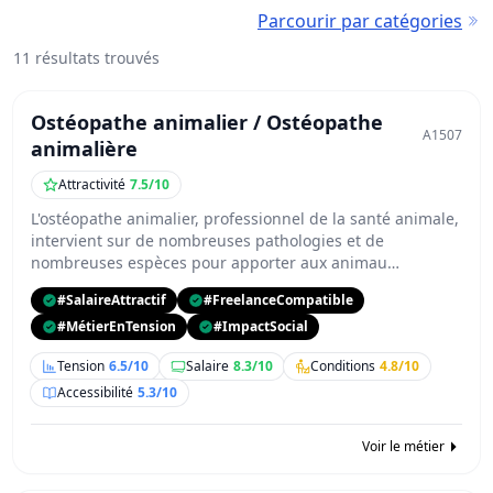
Parcourir par catégories
11 résultats trouvés
Ostéopathe animalier / Ostéopathe
A1507
animalière
Attractivité
7.5/10
L'ostéopathe animalier, professionnel de la santé animale,
intervient sur de nombreuses pathologies et de
nombreuses espèces pour apporter aux animau…
#SalaireAttractif
#FreelanceCompatible
#MétierEnTension
#ImpactSocial
Tension
6.5/10
Salaire
8.3/10
Conditions
4.8/10
Accessibilité
5.3/10
Voir le métier