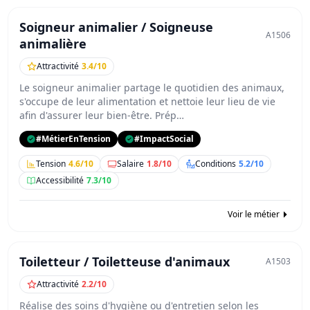
Soigneur animalier / Soigneuse
A1506
animalière
Attractivité
3.4/10
Le soigneur animalier partage le quotidien des animaux,
s'occupe de leur alimentation et nettoie leur lieu de vie
afin d'assurer leur bien-être. Prép…
#MétierEnTension
#ImpactSocial
Tension
4.6/10
Salaire
1.8/10
Conditions
5.2/10
Accessibilité
7.3/10
Voir le métier
Toiletteur / Toiletteuse d'animaux
A1503
Attractivité
2.2/10
Réalise des soins d'hygiène ou d'entretien selon les