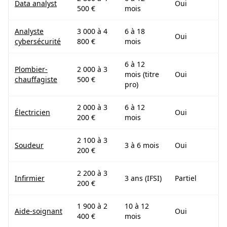
Data analyst
Oui
500 €
mois
Analyste
3 000 à 4
6 à 18
Oui
cybersécurité
800 €
mois
6 à 12
Plombier-
2 000 à 3
mois (titre
Oui
chauffagiste
500 €
pro)
2 000 à 3
6 à 12
Électricien
Oui
200 €
mois
2 100 à 3
Soudeur
3 à 6 mois
Oui
200 €
2 200 à 3
Infirmier
3 ans (IFSI)
Partiel
200 €
1 900 à 2
10 à 12
Aide-soignant
Oui
400 €
mois