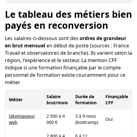
Le tableau des métiers bien
payés en reconversion
Les salaires ci-dessous sont des
ordres de grandeur
en brut mensuel
en début de poste (sources : France
Travail et observatoires de branche). Ils varient selon la
région, l'expérience et le secteur. La mention CPF
indique si une formation finançable par le compte
personnel de formation existe couramment pour ce
métier.
Salaire
Durée de
Finançable
Métier
brut/mois
formation
CPF
Développeur
2 500 à 4
3 à 9 mois
Oui
web
000 €
(bootcamp)
2 800 à 4
6 à 12