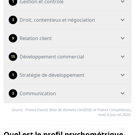
Gestion et contrôle
1
Droit, contentieux et négociation
3
Relation client
9
Développement commercial
15
Stratégie de développement
1
Communication
3
Source : France travail, Base de données CertifInfo et France Compétences,
mise à jour en 2026.
Quel est le profil psychométrique