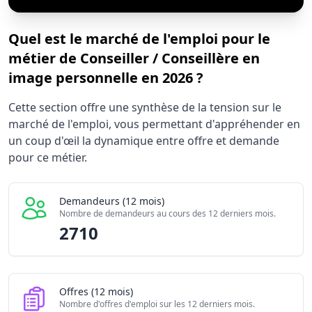
Quel est le marché de l'emploi pour le
métier de Conseiller / Conseillère en
image personnelle en 2026 ?
Statistiques recrutement Conseiller / Conseillère en imag
Cette section offre une synthèse de la tension sur le
Indicateur
marché de l'emploi, vous permettant d'appréhender en
Demandeurs d'emploi (12 mois)
271
un coup d'œil la dynamique entre offre et demande
Offres publiées (12 mois)
pour ce métier.
348
Embauches constatées
172
Indice de tension globale
4.88
Demandeurs (12 mois)
Nombre de demandeurs au cours des 12 derniers mois.
2710
Offres (12 mois)
Nombre d'offres d'emploi sur les 12 derniers mois.