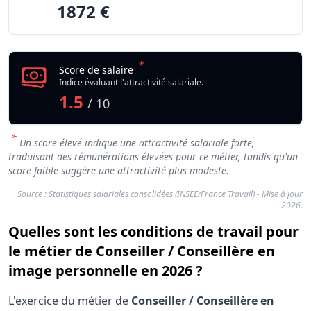
1872 €
*
Score de salaire
Indice évaluant l'attractivité salariale.
1.5
/ 10
*
Un score élevé indique une attractivité salariale forte,
traduisant des rémunérations élevées pour ce métier, tandis qu'un
score faible suggère une attractivité plus modeste.
Source : Statistiques salariales consolidées (INSEE/France Travail) - Mise à jour
2026.
Quelles sont les conditions de travail pour
le métier de Conseiller / Conseillère en
image personnelle en 2026 ?
L'exercice du métier de
Conseiller / Conseillère en