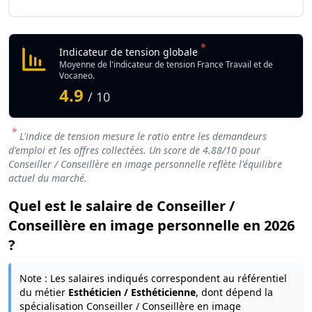
*
Indicateur de tension globale
Moyenne de l'indicateur de tension France Travail et de
Vocaneo.
4.9
/ 10
*
L'indice de tension mesure le ratio entre les demandeurs
d'emploi et les offres collectées. Un score de
4.88
/10 pour
Conseiller / Conseillère en image personnelle reflète l'équilibre
actuel du marché.
Quel est le salaire de Conseiller /
Conseillère en image personnelle en 2026
?
Note : Les salaires indiqués correspondent au référentiel
du métier
Esthéticien / Esthéticienne
, dont dépend la
spécialisation Conseiller / Conseillère en image