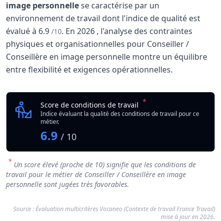
image personnelle
se caractérise par un
environnement de travail dont l'indice de qualité est
évalué à
6.9
.
En
2026
, l'analyse des contraintes
/10
physiques et organisationnelles pour Conseiller /
Conseillère en image personnelle montre un équilibre
entre flexibilité et exigences opérationnelles.
Analyse des conditions de travail : Conseiller / 
Indicateur
*
Conseiller / Conseillè
Score de conditions de travail
Qualité globale de l'environnement Conseiller / Conseillè
Indice évaluant la qualité des conditions de travail pour ce
métier.
6.9
/ 10
*
Un score élevé (proche de 10) signifie que les conditions de
travail pour le métier de Conseiller / Conseillère en image
personnelle sont jugées très favorables.
Source : Évaluation multicritères Vocaneo (Contexte de travail France Travail)
mise à jour en 2026.