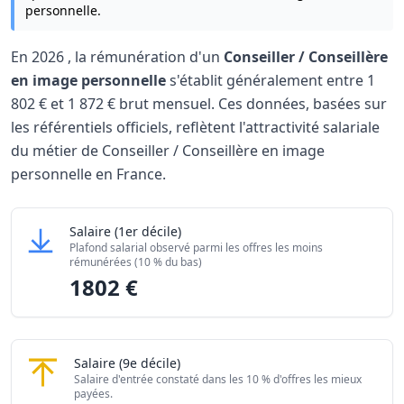
personnelle.
En
2026
, la rémunération d'un
Conseiller / Conseillère
en image personnelle
s'établit généralement entre
1
802 €
et
1 872 €
brut mensuel. Ces données, basées sur
les référentiels officiels, reflètent l'attractivité salariale
du métier de Conseiller / Conseillère en image
personnelle en France.
Grille salariale Conseiller / Conseillère en image person
Conseiller / Conseillère en image personnelle
Salaire
(1er décile)
Niveau de salaire (Déciles)
Montant me
Plafond salarial observé parmi les offres les moins
Salaire minimum (10% les moins rémunérés)
1802 €
rémunérées (10 % du bas)
1802 €
Salaire maximum (10% les mieux rémunérés)
1872 €
Conseiller / Conseillère en image personnelle
Salaire
(9e décile)
Salaire d'entrée constaté dans les 10 % d'offres les mieux
payées.