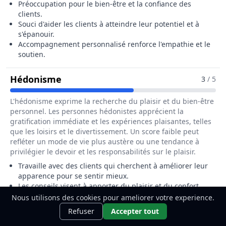
Préoccupation pour le bien-être et la confiance des
clients.
Souci d'aider les clients à atteindre leur potentiel et à
s'épanouir.
Accompagnement personnalisé renforce l'empathie et le
soutien.
Pour Le Métier De Conseiller / Conse
Hédonisme
3
/ 5
L'hédonisme exprime la recherche du plaisir et du bien-être
personnel. Les personnes hédonistes apprécient la
gratification immédiate et les expériences plaisantes, telles
que les loisirs et le divertissement. Un score faible peut
refléter un mode de vie plus austère ou une tendance à
privilégier le devoir et les responsabilités sur le plaisir.
Travaille avec des clients qui cherchent à améliorer leur
apparence pour se sentir mieux.
Les conseils visent à apporter du plaisir et du confort
dans leur image personnelle.
Nous utilisons des cookies pour ameliorer votre experience.
Ce métier t'intéresse ?
Découvre
Aspect esthétique lié à l'expérience personnelle et au
Découvrir
Refuser
Accepter tout
comment le devenir.
plaisir de l'esthétisme.