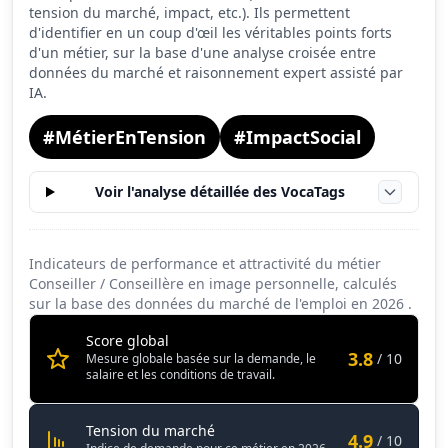
tension du marché, impact, etc.). Ils permettent
Conditions de travail
6.9
d'identifier en un coup d'œil les véritables points forts
d'un métier, sur la base d'une analyse croisée entre
données du marché et raisonnement expert assisté par
IA.
#MétierEnTension
#ImpactSocial
Voir l'analyse détaillée des VocaTags
Indicateurs de performance et attractivité du métier
Conseiller / Conseillère en image personnelle, calculés
sur la base des données du marché de l'emploi en
2026
.
Score global
3.8
/ 10
Mesure globale basée sur la demande, le
salaire et les conditions de travail.
Conseiller / Conseillère en image 
Tension du marché
4.9
/ 10