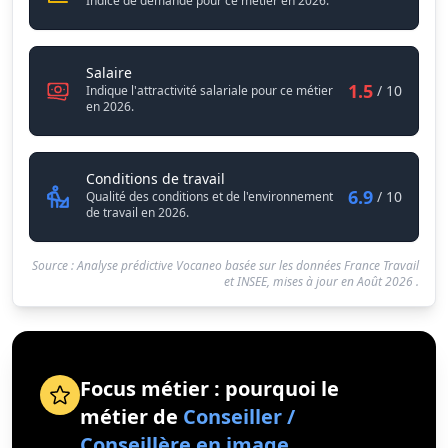
Indice de demande pour ce métier en 2026.
Conseiller / Conseillère en image personnelle
Salaire
1.5
/ 10
Indique l'attractivité salariale pour ce métier
en 2026.
Conseiller / Conseillère en imag
Conditions de travail
6.9
/ 10
Qualité des conditions et de l'environnement
de travail en 2026.
Source : Analyse prédictive Vocaneo basée sur les données France Travail
et INSEE, mises à jour en
Août 2026
.
Focus métier : pourquoi le
métier de
Conseiller /
Conseillère en image