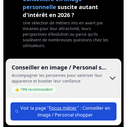
personnelle
suscite autant
d'intérêt en 2026 ?
Une sélection de métiers mis en avant par
Vocaneo pour leur attractivité, leurs
perspectives d'évolution ou parce qu'ils
soulèvent de nombreuses questions chez les
utilisateurs.
(
Conseiller en image / Personal shopper
Accompagner les personnes pour valoriser leur
apparence et booster leur confiance
👍
79
% recommandent
Voir la page "
Focus métier
" : Conseiller en
image / Personal shopper