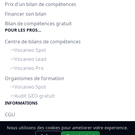
Prix d'un bilan de compétences
Financer son bilan
Bilan de compétences gratuit
POUR LES PROS...
Centre de bilans de compétences
Vocaneo Spot
Vocaneo Lead
Vocaneo Pro
Organismes de formation
Vocaneo Spot
Audit GEO gratuit
INFORMATIONS
CGU
Mentions légales
Nous utilisons des cookies pour ameliorer votre experience.
Politique de confidentialité