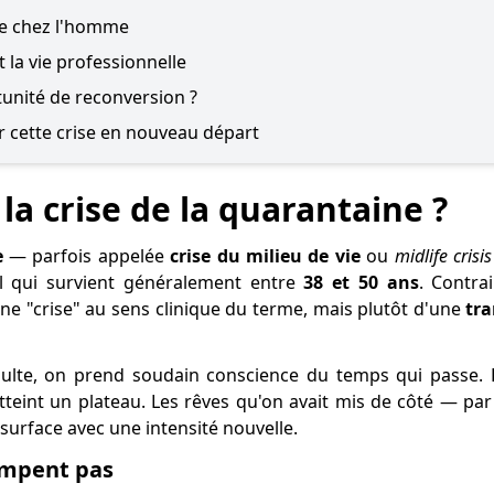
ne chez l'homme
t la vie professionnelle
rtunité de reconversion ?
cette crise en nouveau départ
la crise de la quarantaine ?
e
— parfois appelée
crise du milieu de vie
ou
midlife crisis
el qui survient généralement entre
38 et 50 ans
. Contra
'une "crise" au sens clinique du terme, mais plutôt d'une
tr
dulte, on prend soudain conscience du temps qui passe. L
atteint un plateau. Les rêves qu'on avait mis de côté — p
urface avec une intensité nouvelle.
ompent pas