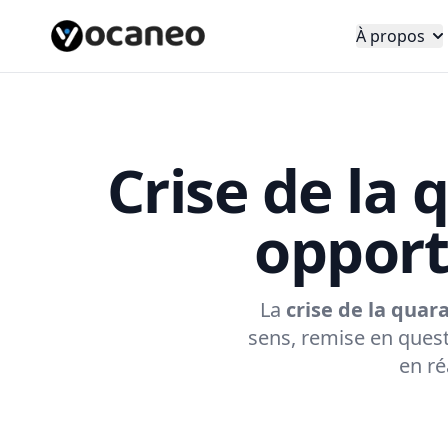
À propos
Crise de la 
opport
La
crise de la quar
sens, remise en quest
en ré