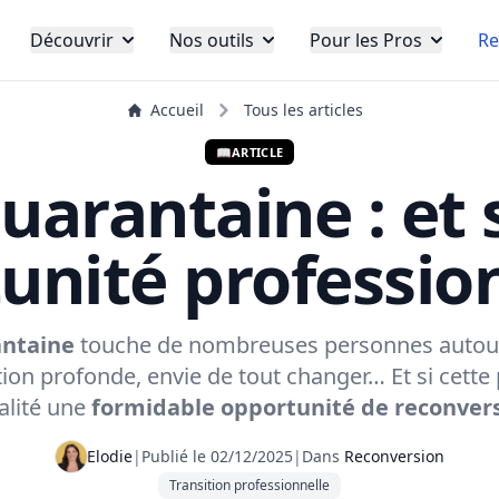
Découvrir
Nos outils
Pour les Pros
Re
Accueil
Tous les articles
📖
ARTICLE
quarantaine : et s
unité profession
antaine
touche de nombreuses personnes autour 
ion profonde, envie de tout changer… Et si cette 
alité une
formidable opportunité de reconver
Elodie
|
Publié le 02/12/2025
|
Dans
Reconversion
Transition professionnelle