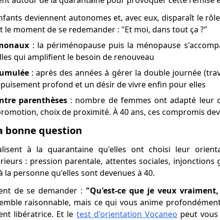
ent autour de la quarantaine pour provoquer cette remise e
enfants deviennent autonomes et, avec eux, disparaît le rôl
st le moment de se redemander : "Et moi, dans tout ça ?"
rmonaux
: la périménopause puis la ménopause s'accomp
les qui amplifient le besoin de renouveau
cumulée
: après des années à gérer la double journée (tra
uisement profond et un désir de vivre enfin pour elles
ntre parenthèses
: nombre de femmes ont adapté leur car
promotion, choix de proximité. À 40 ans, ces compromis devi
la bonne question
sent à la quarantaine qu'elles ont choisi leur orienta
érieurs : pression parentale, attentes sociales, injonctions
 la personne qu'elles sont devenues à 40.
ment de se demander :
"Qu'est-ce que je veux vraiment,
semble raisonnable, mais ce qui vous anime profondément. C
nt libératrice. Et le
test d'orientation Vocaneo
peut vous a