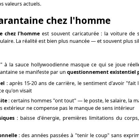
os valeurs actuels.
uarantaine chez l'homme
ne chez l'homme
est souvent caricaturée : la voiture de s
laire. La réalité est bien plus nuancée — et souvent plus si
s" à la sauce hollywoodienne masque ce qui se joue réell
rantaine se manifeste par un
questionnement existentiel 
el
: après 15-20 ans de carrière, le sentiment d'avoir "fait 
e qu'on visait
ite
: certains hommes "ont tout" — le poste, le salaire, la
cès extérieur ne compense pas le manque de sens intérieur
siques
: baisse d'énergie, premières limitations du corps
onnelle
: des années passées à "tenir le coup" sans exprim