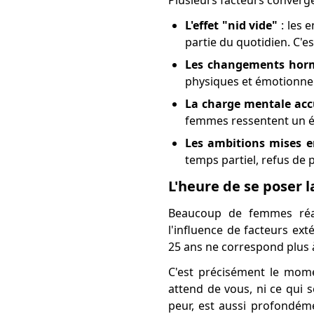
Plusieurs facteurs converg
L'effet "nid vide"
: les 
partie du quotidien. C'e
Les changements ho
physiques et émotionnel
La charge mentale ac
femmes ressentent un ép
Les ambitions mises e
temps partiel, refus de 
L'heure de se poser 
Beaucoup de femmes réali
l'influence de facteurs ext
25 ans ne correspond plus à
C'est précisément le mo
attend de vous, ni ce qui 
peur, est aussi profondéme