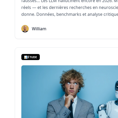
fausses… Les LLM hallucinent encore en 2026. 
réels
— et les dernières recherches en neuroscie
donne. Données, benchmarks et analyse critique p
William
📊
ÉTUDE