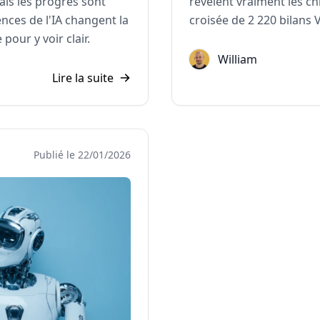
Mais
les progrès sont
révèlent vraiment les chi
nces de l'IA changent la
croisée de
2 220 bilans
our y voir clair.
William
Lire la suite
Publié le 22/01/2026