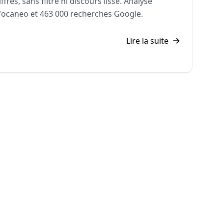
ffres, sans filtre ni discours lisse. Analyse
 Vocaneo
et
463 000 recherches Google
.
Lire la suite