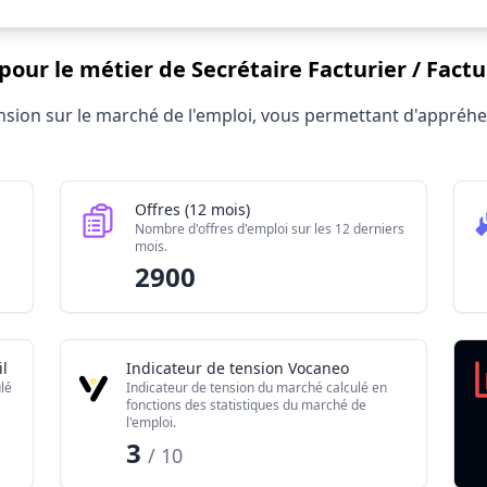
pour le métier de Secrétaire Facturier / Factu
rier / Facturière 2026
tension sur le marché de l'emploi, vous permettant d'appré
Valeur brute
320
2900
Offres (12 mois)
80
Nombre d'offres d'emploi sur les 12 derniers
mois.
2.54/10
2900
l
Indicateur de tension Vocaneo
lé
Indicateur de tension du marché calculé en
fonctions des statistiques du marché de
l'emploi.
3
/ 10