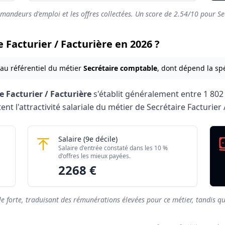
emandeurs d'emploi et les offres collectées. Un score de
2.54
/10 pour Sec
e Facturier / Facturière en 2026 ?
 au référentiel du métier
Secrétaire comptable
, dont dépend la spé
e Facturier / Facturière
s'établit généralement entre
1 802
ètent l'attractivité salariale du métier de Secrétaire Facturier
rier / Facturière 2026
re
Secrétaire Facturier / Facturière
Salaire
(9e décile)
Montant mensuel brut
Salaire d'entrée constaté dans les 10 %
rés)
1802 €
d'offres les mieux payées.
2268 €
rés)
2268 €
le forte, traduisant des rémunérations élevées pour ce métier, tandis qu