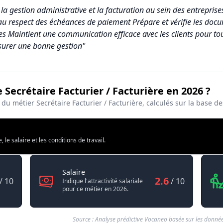
 la gestion administrative et la facturation au sein des entreprises.
e au respect des échéances de paiement Prépare et vérifie les do
ues Maintient une communication efficace avec les clients pour to
surer une bonne gestion"
 Secrétaire Facturier / Facturière en 2026 ?
acturier / Facturière
é du métier Secrétaire Facturier / Facturière, calculés sur la base
e (sur 10)
e salaire et les conditions de travail.
cturier / Facturière
Secrétaire Facturier / Facturière
Salaire
2.6
/ 10
/ 10
Indique l'attractivité salariale
pour ce métier en 2026.
Source : Analyse prédictive Vocaneo basée sur les donnée