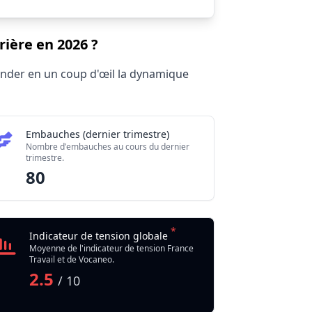
rière en 2026 ?
hender en un coup d'œil la dynamique
Embauches (dernier trimestre)
Nombre d'embauches au cours du dernier
trimestre.
80
*
Indicateur de tension globale
Moyenne de l'indicateur de tension France
Travail et de Vocaneo.
2.5
/ 10