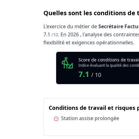
Quelles sont les conditions de t
L'exercice du métier de
Secrétaire Factur
7.1
.
En
2026
, l'analyse des contraint
/10
flexibilité et exigences opérationnelles.
Analyse des conditions de travail
Score de conditions de trava
Indicateur
Indice évaluant la qualité des condi
Qualité globale de l'environnement Secrét
7.1
/ 10
Résumé des conditions d'exerci
Conditions de travail et risques
Catégorie
Conditions de travail et risques professi
Condition :
Station assise prolongée
Publics spécifiques
Publics spécifiques