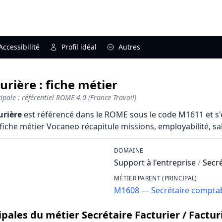
Accessibilité
Profil idéal
Autres
urière : fiche métier
pale : référentiel ROME 4.0 (France Travail)
urière
est référencé dans le ROME sous le code M1611 et s'
fiche métier Vocaneo récapitule missions, employabilité, salai
DOMAINE
Support à l'entreprise
/
Secré
MÉTIER PARENT (PRINCIPAL)
M1608 — Secrétaire compta
ipales du métier Secrétaire Facturier / Factur