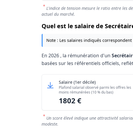
*
L'indice de tension mesure le ratio entre les d
actuel du marché.
Quel est le salaire de Secrétair
Note : Les salaires indiqués correspondent
En
2026
, la rémunération d'un
Secrétair
basées sur les référentiels officiels, refl
Grille salariale Secrétaire Factu
Secrétaire Facturier / Facturiè
Salaire
(1er décile)
Niveau de salaire (Déciles)
Plafond salarial observé parmi les offres les
Salaire minimum (10% les moins rémuné
moins rémunérées (10 % du bas)
1802 €
Salaire maximum (10% les mieux rémuné
*
Un score élevé indique une attractivité salaria
modeste.