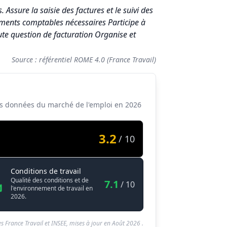
 Assure la saisie des factures et le suivi des
cuments comptables nécessaires Participe à
ute question de facturation Organise et
Source : référentiel ROME 4.0 (France Travail)
 des données du marché de l'emploi en
2026
3.2
/ 10
Secrétaire Facturier / Facturière
Conditions de travail
Qualité des conditions et de
7.1
/ 10
l'environnement de travail en
2026.
s France Travail et INSEE, mises à jour en
Août 2026
.