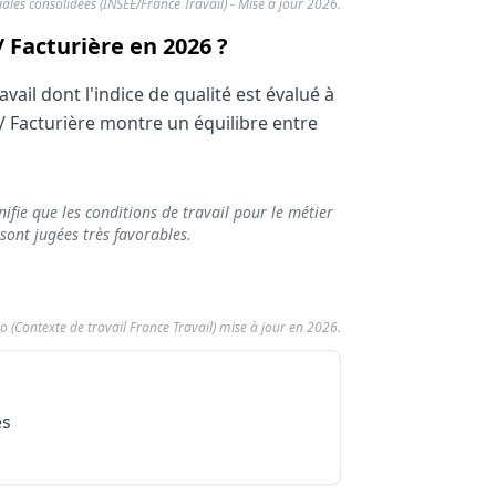
riales consolidées (INSEE/France Travail) - Mise à jour 2026.
/ Facturière en 2026 ?
ail dont l'indice de qualité est évalué à
 / Facturière montre un équilibre entre
ifie que les conditions de travail pour le métier
 sont jugées très favorables.
o (Contexte de travail France Travail) mise à jour en 2026.
turière
métier Secrétaire Facturier / Facturière
ité
es