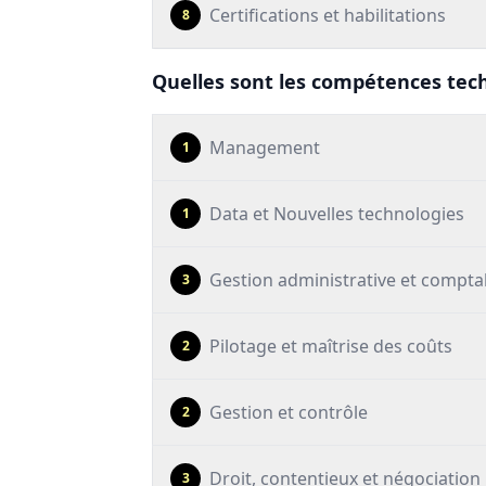
Certifications et habilitations
8
Quelles sont les compétences techn
Management
1
Data et Nouvelles technologies
1
Gestion administrative et compta
3
Pilotage et maîtrise des coûts
2
Gestion et contrôle
2
Droit, contentieux et négociation
3