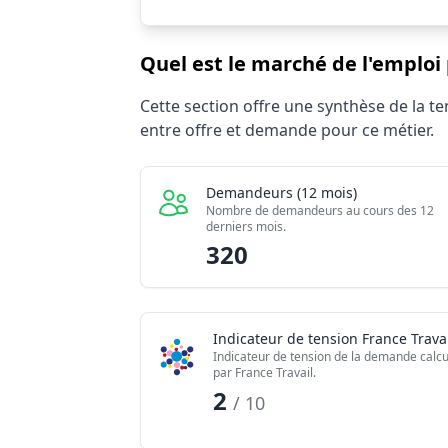
Quel est le marché de l'emploi 
Statistiques recrutement Secrétaire Factu
Cette section offre une synthèse de la 
Indicateur
entre offre et demande pour ce métier.
Demandeurs d'emploi (12 mois)
Offres publiées (12 mois)
Demandeurs (12 mois)
Embauches constatées
Nombre de demandeurs au cours des 12
derniers mois.
Indice de tension globale
320
Indicateur de tension France Travai
Indicateur de tension de la demande calcu
par France Travail.
2
/ 10