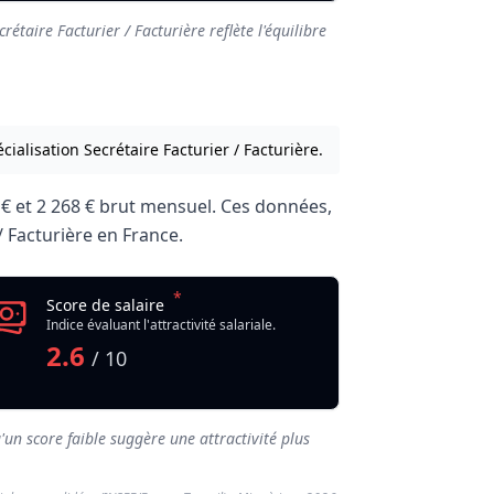
rétaire Facturier / Facturière reflète l'équilibre
cialisation Secrétaire Facturier / Facturière.
 €
et
2 268 €
brut mensuel. Ces données,
 / Facturière en France.
*
Score de salaire
Indice évaluant l'attractivité salariale.
2.6
/ 10
'un score faible suggère une attractivité plus