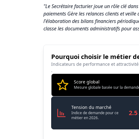
"Le Secrétaire facturier joue un rôle clé dans
paiements Gère les relances clients et veill
l'élaboration des bilans financiers périodiq
classe les documents administratifs pour as
Pourquoi choisir le métier de
Synthèse des scores du métier Secrétaire F
Indicateurs de performance et attractivit
Indicateur
Scor
.
Attractivité globale
3.2
Score global
Mesure globale basée sur la demande, l
Tension du marché
2.5
Salaire
2.6
Secrétaire Fa
Tension du marché
2.5
Indice de demande pour ce
Conditions de travail
7.1
métier en 2026.