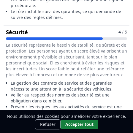
procédurale.
Le rôle inclut le suivi des garanties, ce qui demande de
suivre des règles définies.
Pour Le Métier De Responsable Techniq
Sécurité
4
/ 5
La sécurité représente le besoin de stabilité, de sûreté et de
protection. Les personnes ayant un score élevé valorisent un
environnement prévisible et sécurisant, tant sur le plan
personnel que social. Elles cherchent à éviter les risques et
les incertitudes. Un score faible peut refléter une tolérance
plus élevée à l'imprévu et un mode de vie plus aventureux.
La gestion des contrats de service et des garanties
nécessite une attention à la sécurité des véhicules.
Veiller au respect des normes de sécurité est une
obligation dans ce métier.
Prévenir les risques liés aux activités du service est une
priorité.
Nous utilisons des cookies pour ameliorer votre experience.
Ce métier t'intéresse ?
Découvre
Découvrir
Refuser
Accepter tout
Pour Le Métier De Responsable Tec
comment le devenir.
Stimulation
3
/ 5