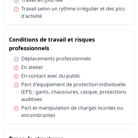
Travail en journée
Horaires et durée du travail
Travail sel
Condition :
Travail selon un rythme irrégulier et des pics
Conditions de travail et risques professionnels
Déplaceme
d'activité
Conditions de travail et risques professionnels
En atelier
Conditions de travail et risques professionnels
En contact
Conditions de travail et risques professionnels
Conditions de travail et risques
Port d'équ
Conditions de travail et risques professionnels
Port et ma
du métier Responsable techniqu
professionnels
Types de structures
Entreprise
Condition :
Déplacements professionnels
Publics spécifiques
Clientèle d
Condition :
En atelier
Publics spécifiques
Clientèle d
Condition :
En contact avec du public
Publics spécifiques
Clientèle 
Condition :
Port d'équipement de protection individuelle
Statut d'emploi
Salarié sec
(EPI) : gants, chaussures, casque, protections
auditives
Condition :
Port et manipulation de charges lourdes ou
encombrantes