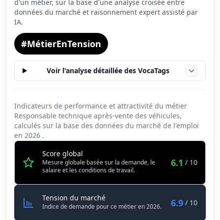
d'un métier, sur la base d'une analyse croisée entre
données du marché et raisonnement expert assisté par
IA.
#MétierEnTension
Voir l'analyse détaillée des VocaTags
Indicateurs de performance et attractivité du métier
Responsable technique après-vente des véhicules,
calculés sur la base des données du marché de l'emploi
en
2026
.
Score global
6.1
/ 10
Mesure globale basée sur la demande, le
salaire et les conditions de travail.
Responsable technique après-vent
Tension du marché
6.9
/ 10
Indice de demande pour ce métier en 2026.