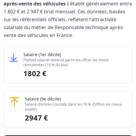
après-vente des véhicules
s'établit généralement entre
1 802 €
et
2 947 €
brut mensuel. Ces données, basées
sur les référentiels officiels, reflètent l'attractivité
salariale du métier de Responsable technique après-
vente des véhicules en France.
Grille salariale Responsable technique après-vente des vé
Responsable technique après-vente des véhicu
Salaire
(1er décile)
Niveau de salaire (Déciles)
Montant me
Plafond salarial observé parmi les offres les moins
Salaire minimum (10% les moins rémunérés)
1802 €
rémunérées (10 % du bas)
1802 €
Salaire maximum (10% les mieux rémunérés)
2947 €
Responsable technique après-vente des véhicu
Salaire
(9e décile)
Salaire d'entrée constaté dans les 10 % d'offres les mieux
payées.
2947 €