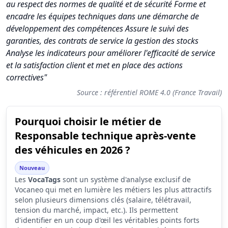
au respect des normes de qualité et de sécurité Forme et
encadre les équipes techniques dans une démarche de
développement des compétences Assure le suivi des
garanties, des contrats de service la gestion des stocks
Analyse les indicateurs pour améliorer l'efficacité de service
et la satisfaction client et met en place des actions
correctives"
Source : référentiel ROME 4.0 (France Travail)
Pourquoi choisir le métier de
Synthèse des scores du métier Responsable technique après-v
Responsable technique après-vente
Indicateur
Score (sur 10
des véhicules en 2026 ?
Attractivité globale
6.1
Nouveau
Les
VocaTags
sont un système d'analyse exclusif de
Tension du marché
6.9
Vocaneo qui met en lumière les métiers les plus attractifs
Salaire
4.5
selon plusieurs dimensions clés (salaire, télétravail,
tension du marché, impact, etc.). Ils permettent
Conditions de travail
5.8
d'identifier en un coup d'œil les véritables points forts