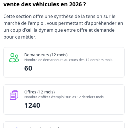
vente des véhicules en 2026 ?
Statistiques recrutement Responsable technique après-ve
Cette section offre une synthèse de la tension sur le
Indicateur
marché de l'emploi, vous permettant d'appréhender en
Demandeurs d'emploi (12 mois)
un coup d'œil la dynamique entre offre et demande
Offres publiées (12 mois)
pour ce métier.
Embauches constatées
Indice de tension globale
6
Demandeurs (12 mois)
Nombre de demandeurs au cours des 12 derniers mois.
60
Offres (12 mois)
Nombre d'offres d'emploi sur les 12 derniers mois.
1240