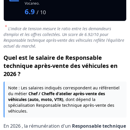
Vocaneo.
6.9
/ 10
*
L'indice de tension mesure le ratio entre les demandeurs
d'emploi et les offres collectées. Un score de
6.92
/10 pour
Responsable technique après-vente des véhicules reflète l'équilibre
actuel du marché.
Quel est le salaire de Responsable
technique après-vente des véhicules en
2026 ?
Note : Les salaires indiqués correspondent au référentiel
du métier
Chef / Cheffe d'atelier après-vente des
véhicules (auto, moto, VTR)
, dont dépend la
spécialisation Responsable technique après-vente des
véhicules.
En
2026
, la rémunération d'un
Responsable technique