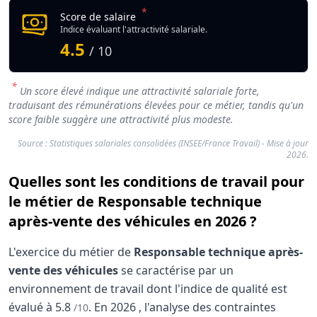
*
Score de salaire
Indice évaluant l'attractivité salariale.
4.5
/ 10
*
Un score élevé indique une attractivité salariale forte,
traduisant des rémunérations élevées pour ce métier, tandis qu'un
score faible suggère une attractivité plus modeste.
Source : Statistiques salariales consolidées (INSEE/France Travail) - Mise à jour
2026.
Quelles sont les conditions de travail pour
le métier de Responsable technique
après-vente des véhicules en 2026 ?
L'exercice du métier de
Responsable technique après-
vente des véhicules
se caractérise par un
environnement de travail dont l'indice de qualité est
évalué à
5.8
.
En
2026
, l'analyse des contraintes
/10