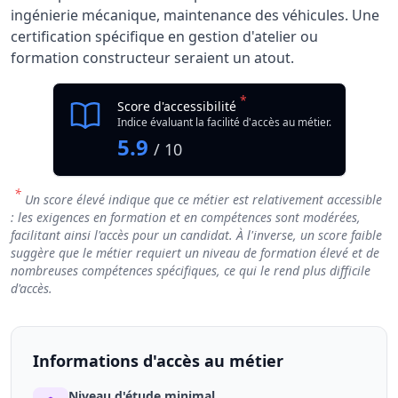
ingénierie mécanique, maintenance des véhicules. Une
certification spécifique en gestion d'atelier ou
formation constructeur seraient un atout.
*
Score d'accessibilité
Indice évaluant la facilité d'accès au métier.
5.9
/ 10
*
Un score élevé indique que ce métier est relativement accessible
: les exigences en formation et en compétences sont modérées,
facilitant ainsi l'accès pour un candidat. À l'inverse, un score faible
suggère que le métier requiert un niveau de formation élevé et de
nombreuses compétences spécifiques, ce qui le rend plus difficile
d'accès.
Informations d'accès au métier
Niveau d'étude minimal