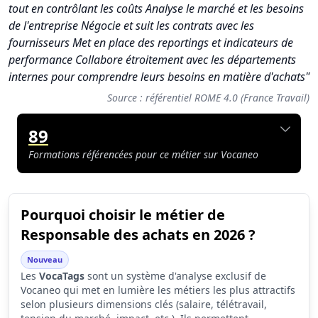
tout en contrôlant les coûts Analyse le marché et les besoins
de l'entreprise Négocie et suit les contrats avec les
fournisseurs Met en place des reportings et indicateurs de
performance Collabore étroitement avec les départements
internes pour comprendre leurs besoins en matière d'achats"
Source : référentiel ROME 4.0 (France Travail)
89
Formations référencées pour ce métier sur Vocaneo
Pourquoi choisir le métier de
Synthèse des scores du métier Responsable des achats
Responsable des achats en 2026 ?
Indicateur
Score (sur 10)
Nouveau
Attractivité globale
6.4
Les
VocaTags
sont un système d'analyse exclusif de
Vocaneo qui met en lumière les métiers les plus attractifs
Tension du marché
3.2
selon plusieurs dimensions clés (salaire, télétravail,