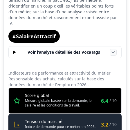
tension du marché, impact, etc.). Ils permettent
Salaire
7.9
d'identifier en un coup d'œil les véritables points forts
d'un métier, sur la base d'une analyse croisée entre
Conditions de travail
7.5
données du marché et raisonnement expert assisté par
IA.
#SalaireAttractif
Voir l'analyse détaillée des VocaTags
Indicateurs de performance et attractivité du métier
Responsable des achats, calculés sur la base des
données du marché de l'emploi en
2026
.
Score global
6.4
/ 10
Mesure globale basée sur la demande, le
salaire et les conditions de travail.
Responsable des achats
Tension du marché
3.2
/ 10
Indice de demande pour ce métier en 2026.