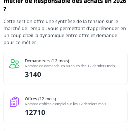
métier de Responsable des achats en 2026
?
Statistiques recrutement Responsable des achats 2026
Cette section offre une synthèse de la tension sur le
Indicateur
Valeur brute
marché de l'emploi, vous permettant d'appréhender en
Demandeurs d'emploi (12 mois)
3140
un coup d'œil la dynamique entre offre et demande
Offres publiées (12 mois)
pour ce métier.
12710
Embauches constatées
530
Indice de tension globale
3.205/10
Demandeurs (12 mois)
Nombre de demandeurs au cours des 12 derniers mois.
3140
Offres (12 mois)
Nombre d'offres d'emploi sur les 12 derniers mois.
12710