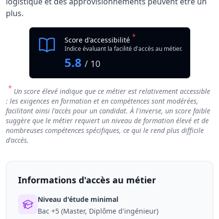
logistique et des approvisionnements peuvent être un
plus.
*
Score d'accessibilité
Indice évaluant la facilité d'accès au métier.
5.8
/ 10
*
Un score élevé indique que ce métier est relativement accessible
: les exigences en formation et en compétences sont modérées,
facilitant ainsi l'accès pour un candidat. À l'inverse, un score faible
suggère que le métier requiert un niveau de formation élevé et de
nombreuses compétences spécifiques, ce qui le rend plus difficile
d'accès.
Informations d'accès au métier
Niveau d'étude minimal
Bac +5 (Master, Diplôme d'ingénieur)