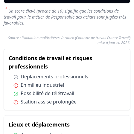
*
Un score élevé (proche de 10) signifie que les conditions de
travail pour le métier de Responsable des achats sont jugées très
favorables.
Source : Évaluation multicritères Vocaneo (Contexte de travail France Travail)
mise à jour en 2026.
Résumé des conditions d'exercice : Respon
Conditions de travail et risques
Catégorie
Fact
du métier Responsable des acha
professionnels
Conditions de travail et risques professionnels
Déplaceme
Conditions de travail et risques professionnels
En milieu i
Condition :
Déplacements professionnels
Conditions de travail et risques professionnels
Possibilité
Condition :
En milieu industriel
Conditions de travail et risques professionnels
Station as
Condition :
Possibilité de télétravail
Lieux et déplacements
Zone inter
Condition :
Station assise prolongée
Lieux et déplacements
Zone natio
Types de structures
Industries
Statut d'emploi
Salarié sec
du métier Responsable 
Lieux et déplacements