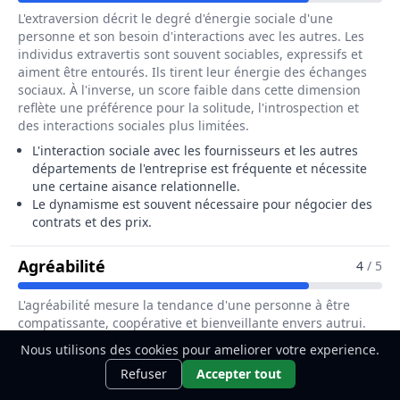
L'extraversion décrit le degré d'énergie sociale d'une
personne et son besoin d'interactions avec les autres. Les
individus extravertis sont souvent sociables, expressifs et
aiment être entourés. Ils tirent leur énergie des échanges
sociaux. À l'inverse, un score faible dans cette dimension
reflète une préférence pour la solitude, l'introspection et
des interactions sociales plus limitées.
L'interaction sociale avec les fournisseurs et les autres
départements de l'entreprise est fréquente et nécessite
une certaine aisance relationnelle.
Le dynamisme est souvent nécessaire pour négocier des
contrats et des prix.
Pour Le Métier De Responsable Des 
Agréabilité
4
/ 5
L'agréabilité mesure la tendance d'une personne à être
compatissante, coopérative et bienveillante envers autrui.
Les personnes agréables sont souvent empathiques, prêtes
Nous utilisons des cookies pour ameliorer votre experience.
à aider et cherchent à éviter les conflits. À l'inverse, un score
Ce métier t'intéresse ?
Découvre
Découvrir
Refuser
Accepter tout
faible peut indiquer une personnalité plus franche, directe
comment le devenir.
et parfois compétitive, accordant plus d'importance à leurs