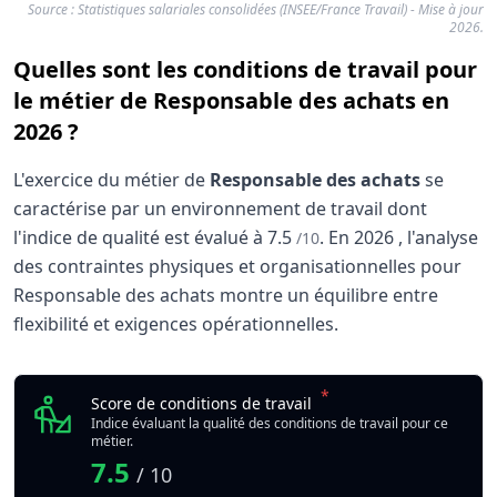
Source : Statistiques salariales consolidées (INSEE/France Travail) - Mise à jour
2026.
Quelles sont les conditions de travail pour
le métier de Responsable des achats en
2026 ?
L'exercice du métier de
Responsable des achats
se
caractérise par un environnement de travail dont
l'indice de qualité est évalué à
7.5
.
En
2026
, l'analyse
/10
des contraintes physiques et organisationnelles pour
Responsable des achats montre un équilibre entre
flexibilité et exigences opérationnelles.
Analyse des conditions de travail : Responsable 
Indicateur
*
Responsable des acha
Score de conditions de travail
Qualité globale de l'environnement Responsable des ach
Indice évaluant la qualité des conditions de travail pour ce
métier.
7.5
/ 10