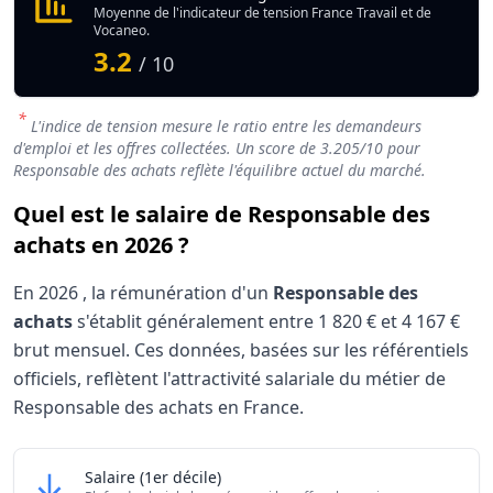
Moyenne de l'indicateur de tension France Travail et de
Vocaneo.
3.2
/ 10
*
L'indice de tension mesure le ratio entre les demandeurs
d'emploi et les offres collectées. Un score de
3.205
/10 pour
Responsable des achats reflète l'équilibre actuel du marché.
Quel est le salaire de Responsable des
achats en 2026 ?
En
2026
, la rémunération d'un
Responsable des
achats
s'établit généralement entre
1 820 €
et
4 167 €
brut mensuel. Ces données, basées sur les référentiels
officiels, reflètent l'attractivité salariale du métier de
Responsable des achats en France.
Grille salariale Responsable des achats 2026
Responsable des achats
Salaire
(1er décile)
Niveau de salaire (Déciles)
Montant me