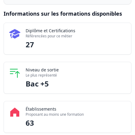
Informations sur les formations disponibles
Chiffres clés de la formation Responsable des achats en 
Diplôme et Certifications
Certifications disponibles
2
Référencées pour ce métier
Établissements partenaires
6
27
Niveau de sortie
Le plus représenté
Bac +5
Établissements
Proposant au moins une formation
63