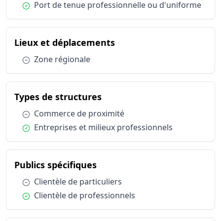
Condition :
Port de tenue professionnelle ou d'uniforme
Publics spécifiques
Clientèle 
Statut d'emploi
Salarié sec
du métier Responsable d
Lieux et déplacements
Condition :
Zone régionale
du métier Responsable de 
Types de structures
Condition :
Commerce de proximité
Condition :
Entreprises et milieux professionnels
du métier Responsable de s
Publics spécifiques
Condition :
Clientèle de particuliers
Condition :
Clientèle de professionnels