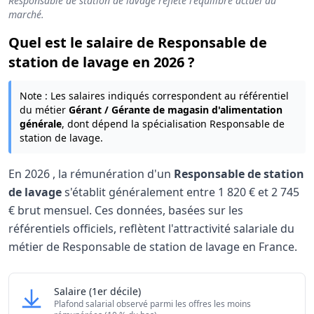
Responsable de station de lavage reflète l'équilibre actuel du
marché.
Quel est le salaire de Responsable de
station de lavage en 2026 ?
Note : Les salaires indiqués correspondent au référentiel
du métier
Gérant / Gérante de magasin d'alimentation
générale
, dont dépend la spécialisation Responsable de
station de lavage.
En
2026
, la rémunération d'un
Responsable de station
de lavage
s'établit généralement entre
1 820 €
et
2 745
€
brut mensuel. Ces données, basées sur les
référentiels officiels, reflètent l'attractivité salariale du
métier de Responsable de station de lavage en France.
Grille salariale Responsable de station de lavage 
Responsable de station de lavage
Salaire
(1er décile)
Niveau de salaire (Déciles)
Montant me
Plafond salarial observé parmi les offres les moins