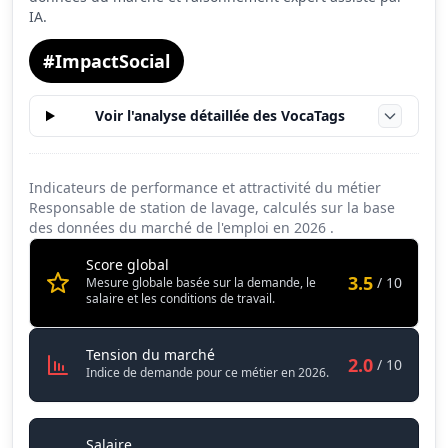
IA.
#ImpactSocial
Voir l'analyse détaillée des VocaTags
Indicateurs de performance et attractivité du métier
Responsable de station de lavage, calculés sur la base
des données du marché de l'emploi en
2026
.
Score global
3.5
/ 10
Mesure globale basée sur la demande, le
salaire et les conditions de travail.
Responsable de station de lavage
Tension du marché
2.0
/ 10
Indice de demande pour ce métier en 2026.
Responsable de station de lavage
Salaire