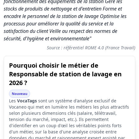
fonctionnement des équipements de la station Gère les
stocks de produits de nettoyage et d'entretien Forme et
encadre le personnel de la station de lavage Optimise les
processus pour améliorer la qualité du service et la
satisfaction du client Veille au respect des normes de
sécurité, d'hygiène et environnementale"
Source : référentiel ROME 4.0 (France Travail)
Pourquoi choisir le métier de
Synthèse des scores du métier Responsable de station de lav
Responsable de station de lavage en
Indicateur
Score (sur 10)
2026 ?
Attractivité globale
3.5
Nouveau
Les
VocaTags
Tension du marché
sont un système d'analyse exclusif de
2.0
Vocaneo qui met en lumière les métiers les plus attractifs
Salaire
4.0
selon plusieurs dimensions clés (salaire, télétravail,
tension du marché, impact, etc.). Ils permettent
Conditions de travail
6.7
d'identifier en un coup d'œil les véritables points forts
d'un métier, sur la base d'une analyse croisée entre
données du marché et raisonnement expert assisté par