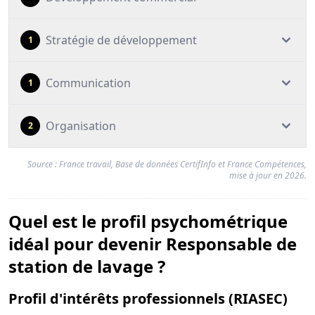
Stratégie de développement
1
Communication
1
Organisation
2
Source : France travail, Base de données CertifInfo et France Compétences,
mise à jour en 2026.
Quel est le profil psychométrique
idéal pour devenir Responsable de
station de lavage ?
pou
Profil d'intérêts professionnels (RIASEC)