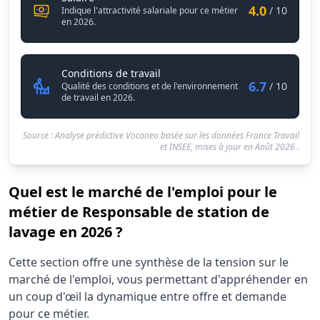
4.0
/ 10
Indique l'attractivité salariale pour ce métier
en 2026.
Responsable de station de lavag
Conditions de travail
6.7
/ 10
Qualité des conditions et de l'environnement
de travail en 2026.
Source : Analyse prédictive Vocaneo basée sur les données France Travail
et INSEE, mises à jour en
Août 2026
.
Quel est le marché de l'emploi pour le
métier de Responsable de station de
lavage en 2026 ?
Statistiques recrutement Responsable de station de lava
Cette section offre une synthèse de la tension sur le
Indicateur
Valeur b
marché de l'emploi, vous permettant d'appréhender en
Demandeurs d'emploi (12 mois)
70
un coup d'œil la dynamique entre offre et demande
Offres publiées (12 mois)
pour ce métier.
130