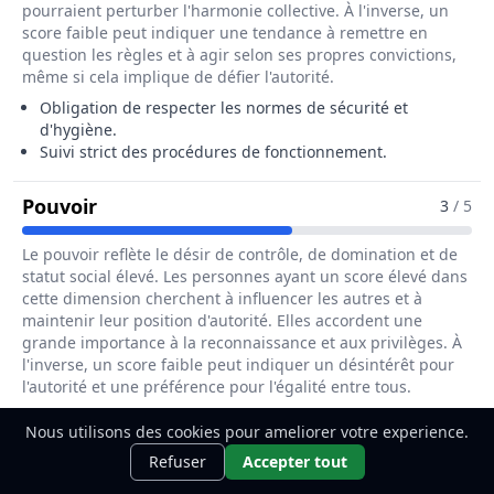
pourraient perturber l'harmonie collective. À l'inverse, un
score faible peut indiquer une tendance à remettre en
question les règles et à agir selon ses propres convictions,
même si cela implique de défier l'autorité.
Obligation de respecter les normes de sécurité et
d'hygiène.
Suivi strict des procédures de fonctionnement.
Pour Le Métier De Responsable De Stat
Pouvoir
3
/ 5
Le pouvoir reflète le désir de contrôle, de domination et de
statut social élevé. Les personnes ayant un score élevé dans
cette dimension cherchent à influencer les autres et à
maintenir leur position d'autorité. Elles accordent une
grande importance à la reconnaissance et aux privilèges. À
l'inverse, un score faible peut indiquer un désintérêt pour
l'autorité et une préférence pour l'égalité entre tous.
Responsable de l'équipe et des opérations.
Nous utilisons des cookies pour ameliorer votre experience.
Nécessite une certaine autorité pour gérer le personnel.
Ce métier t'intéresse ?
Découvre
Découvrir
Influence sur les décisions stratégiques de la station.
Refuser
Accepter tout
comment le devenir.