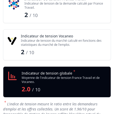
Indicateur de tension de la demande calculé par France
Travail.
2
/ 10
Indicateur de tension Vocaneo
Indicateur de tension du marché calculé en fonctions des
statistiques du marché de l'emploi.
2
/ 10
*
Indicateur de tension globale
Moyenne de l'indicateur de tension France Travail et de
Vocaneo.
2.0
/ 10
*
L'indice de tension mesure le ratio entre les demandeurs
d'emploi et les offres collectées. Un score de
1.96
/10 pour