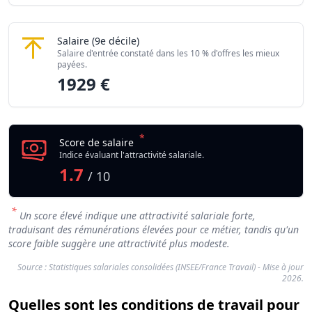
Opérateur / Opératrice logistique en entrepôt
Salaire
(9e décile)
Salaire d'entrée constaté dans les 10 % d'offres les mieux
payées.
1929 €
*
Score de salaire
Indice évaluant l'attractivité salariale.
1.7
/ 10
*
Un score élevé indique une attractivité salariale forte,
traduisant des rémunérations élevées pour ce métier, tandis qu'un
score faible suggère une attractivité plus modeste.
Source : Statistiques salariales consolidées (INSEE/France Travail) - Mise à jour
2026.
Quelles sont les conditions de travail pour