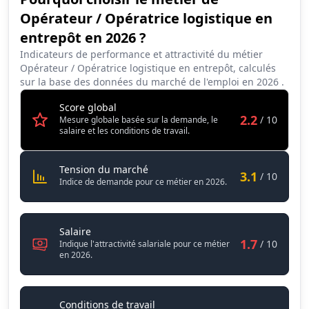
Synthèse des scores du métier Opérateur / Opératrice logisti
Opérateur / Opératrice logistique en
Indicateur
Score (sur 10)
entrepôt en 2026 ?
Attractivité globale
2.2
Indicateurs de performance et attractivité du métier
Opérateur / Opératrice logistique en entrepôt, calculés
Tension du marché
3.1
sur la base des données du marché de l'emploi en
2026
.
Salaire
1.7
Score global
2.2
/ 10
Mesure globale basée sur la demande, le
Conditions de travail
3.8
salaire et les conditions de travail.
Opérateur / Opératrice logistique 
Tension du marché
3.1
/ 10
Indice de demande pour ce métier en 2026.
Opérateur / Opératrice logistique en entrepôt
Salaire
1.7
/ 10
Indique l'attractivité salariale pour ce métier
en 2026.
Opérateur / Opératrice logistiqu
Conditions de travail