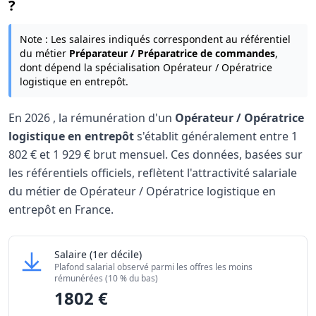
?
Note : Les salaires indiqués correspondent au référentiel
du métier
Préparateur / Préparatrice de commandes
,
dont dépend la spécialisation Opérateur / Opératrice
logistique en entrepôt.
En
2026
, la rémunération d'un
Opérateur / Opératrice
logistique en entrepôt
s'établit généralement entre
1
802 €
et
1 929 €
brut mensuel. Ces données, basées sur
les référentiels officiels, reflètent l'attractivité salariale
du métier de Opérateur / Opératrice logistique en
entrepôt en France.
Grille salariale Opérateur / Opératrice logistique en en
Opérateur / Opératrice logistique en entrepôt
Salaire
(1er décile)
Niveau de salaire (Déciles)
Montant me
Plafond salarial observé parmi les offres les moins
Salaire minimum (10% les moins rémunérés)
1802 €
rémunérées (10 % du bas)
1802 €
Salaire maximum (10% les mieux rémunérés)
1929 €