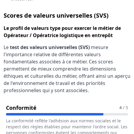
pour le 
Scores de valeurs universelles (SVS)
Le
profil de valeurs type
pour exercer le métier de
Opérateur / Opératrice logistique en entrepôt
Le
test des valeurs universelles (SVS)
mesure
l'importance relative de différentes valeurs
fondamentales associées à ce métier. Ces scores
permettent de mieux comprendre les dimensions
éthiques et culturelles du métier, offrant ainsi un aperçu
de l'environnement de travail et des priorités
professionnelles qui y sont associées.
Pour Le Métier De Opérateur / Opéra
Conformité
4
/ 5
La conformité reflète l'adhésion aux normes sociales et le
respect des règles établies pour maintenir l'ordre social. Les
personnes conformistes évitent les comportements qui