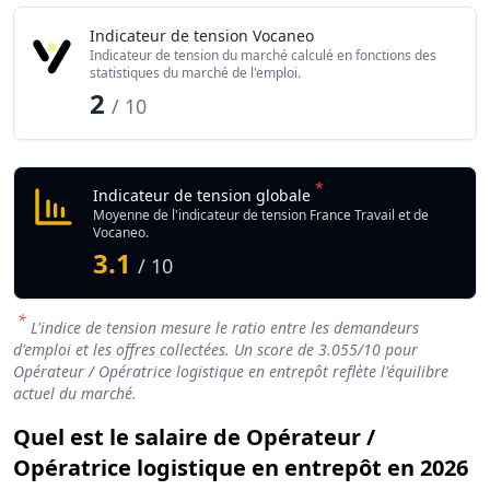
Indicateur de tension Vocaneo
Indicateur de tension du marché calculé en fonctions des
statistiques du marché de l'emploi.
2
/ 10
*
Indicateur de tension globale
Moyenne de l'indicateur de tension France Travail et de
Vocaneo.
3.1
/ 10
*
L'indice de tension mesure le ratio entre les demandeurs
d'emploi et les offres collectées. Un score de
3.055
/10 pour
Opérateur / Opératrice logistique en entrepôt reflète l'équilibre
actuel du marché.
Quel est le salaire de Opérateur /
Opératrice logistique en entrepôt en 2026