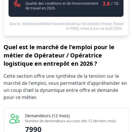
3.8
/ 10
Qualité des conditions et de l'environnement
de travail en 2026.
Source : Analyse prédictive Vocaneo basée sur les données France Travail
et INSEE, mises à jour en
Août 2026
.
Quel est le marché de l'emploi pour le
métier de Opérateur / Opératrice
logistique en entrepôt en 2026 ?
Statistiques recrutement Opérateur / Opératrice logistiq
Cette section offre une synthèse de la tension sur le
Indicateur
marché de l'emploi, vous permettant d'appréhender en
Demandeurs d'emploi (12 mois)
799
un coup d'œil la dynamique entre offre et demande
Offres publiées (12 mois)
pour ce métier.
206
Embauches constatées
268
Indice de tension globale
3.0
Demandeurs (12 mois)
Nombre de demandeurs au cours des 12 derniers mois.
7990