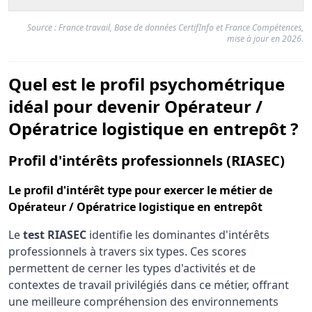
Source : France travail, Base de données CertifInfo et France Compétences,
mise à jour en 2026.
Quel est le profil psychométrique
idéal pour devenir Opérateur /
Opératrice logistique en entrepôt ?
pou
Profil d'intérêts professionnels (RIASEC)
Le
profil d'intérêt type
pour exercer le métier de
Opérateur / Opératrice logistique en entrepôt
Le
test RIASEC
identifie les dominantes d'intérêts
professionnels à travers six types. Ces scores
permettent de cerner les types d'activités et de
contextes de travail privilégiés dans ce métier, offrant
une meilleure compréhension des environnements