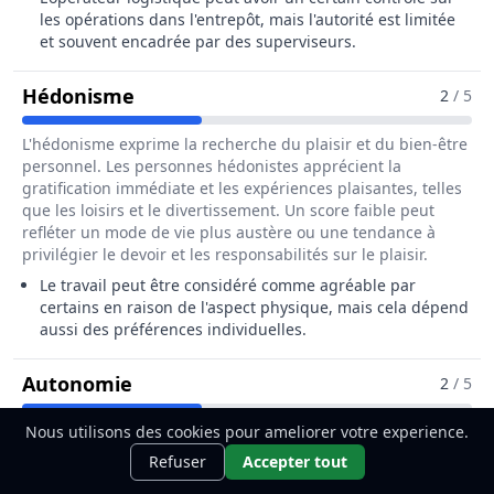
les opérations dans l'entrepôt, mais l'autorité est limitée
et souvent encadrée par des superviseurs.
Pour Le Métier De Opérateur / Opéra
Hédonisme
2
/ 5
L'hédonisme exprime la recherche du plaisir et du bien-être
personnel. Les personnes hédonistes apprécient la
gratification immédiate et les expériences plaisantes, telles
que les loisirs et le divertissement. Un score faible peut
refléter un mode de vie plus austère ou une tendance à
privilégier le devoir et les responsabilités sur le plaisir.
Le travail peut être considéré comme agréable par
certains en raison de l'aspect physique, mais cela dépend
aussi des préférences individuelles.
Pour Le Métier De Opérateur / Opéra
Autonomie
2
/ 5
L'autonomie met en avant l'importance de la liberté de
Nous utilisons des cookies pour ameliorer votre experience.
Ce métier t'intéresse ?
Découvre
pensée et d'action. Les personnes autonomes privilégient la
Découvrir
Refuser
Accepter tout
comment le devenir.
créativité, l'indépendance et la prise de décision