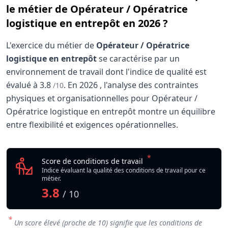
le métier de Opérateur / Opératrice
logistique en entrepôt en 2026 ?
L'exercice du métier de
Opérateur / Opératrice
logistique en entrepôt
se caractérise par un
environnement de travail dont l'indice de qualité est
évalué à
3.8
.
En
2026
, l'analyse des contraintes
/10
physiques et organisationnelles pour Opérateur /
Opératrice logistique en entrepôt montre un équilibre
entre flexibilité et exigences opérationnelles.
Analyse des conditions de travail : Opérateur / 
Indicateur
*
Opérateur / Opératrice
Score de conditions de travail
Qualité globale de l'environnement Opérateur / Opératric
Indice évaluant la qualité des conditions de travail pour ce
métier.
3.8
/ 10
*
Un score élevé (proche de 10) signifie que les conditions de