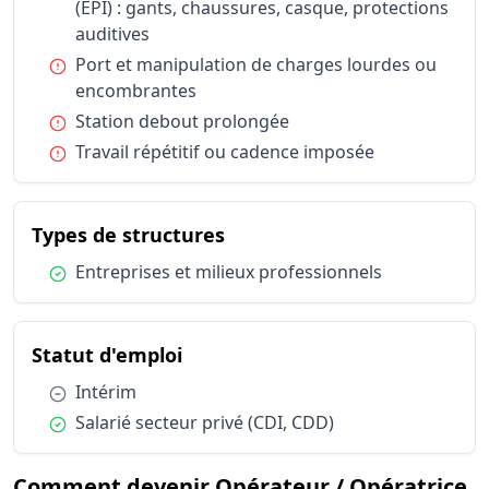
(EPI) : gants, chaussures, casque, protections
Statut d'emploi
Salarié sec
auditives
Condition :
Port et manipulation de charges lourdes ou
encombrantes
Condition :
Station debout prolongée
Condition :
Travail répétitif ou cadence imposée
du métier Opérateur / Opér
Types de structures
Condition :
Entreprises et milieux professionnels
du métier Opérateur / Opératri
Statut d'emploi
Condition :
Intérim
Condition :
Salarié secteur privé (CDI, CDD)
Comment devenir Opérateur / Opératrice