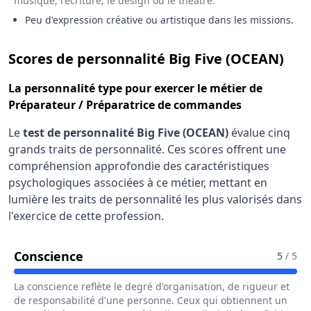
musique, l'écriture, le design ou le théâtre.
Peu d'expression créative ou artistique dans les missions.
pou
Scores de personnalité Big Five (OCEAN)
La
personnalité type
pour exercer le métier de
Préparateur / Préparatrice de commandes
Le
test de personnalité Big Five (OCEAN)
évalue cinq
grands traits de personnalité. Ces scores offrent une
compréhension approfondie des caractéristiques
psychologiques associées à ce métier, mettant en
lumière les traits de personnalité les plus valorisés dans
l'exercice de cette profession.
Pour Le Métier De Préparateur / P
Conscience
5
/ 5
La conscience reflète le degré d'organisation, de rigueur et
de responsabilité d'une personne. Ceux qui obtiennent un