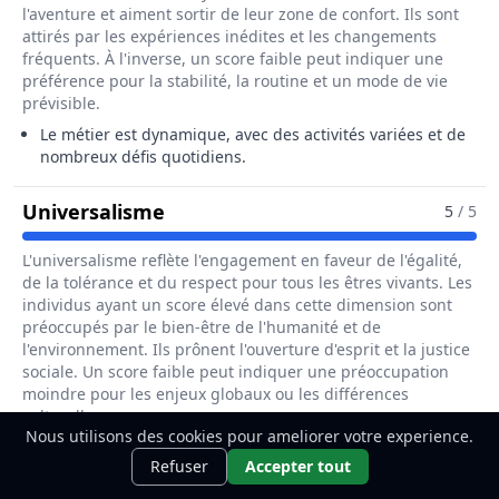
l'aventure et aiment sortir de leur zone de confort. Ils sont
attirés par les expériences inédites et les changements
fréquents. À l'inverse, un score faible peut indiquer une
préférence pour la stabilité, la routine et un mode de vie
prévisible.
Le métier est dynamique, avec des activités variées et de
nombreux défis quotidiens.
Pour Le Métier De Préparateur /
Universalisme
5
/ 5
L'universalisme reflète l'engagement en faveur de l'égalité,
de la tolérance et du respect pour tous les êtres vivants. Les
individus ayant un score élevé dans cette dimension sont
préoccupés par le bien-être de l'humanité et de
l'environnement. Ils prônent l'ouverture d'esprit et la justice
sociale. Un score faible peut indiquer une préoccupation
moindre pour les enjeux globaux ou les différences
culturelles.
Nous utilisons des cookies pour ameliorer votre experience.
Le métier implique souvent des interactions avec la
Ce métier t'intéresse ?
Découvre
Découvrir
Refuser
Accepter tout
communauté et une sensibilité aux enjeux sociaux et
comment le devenir.
environnementaux.