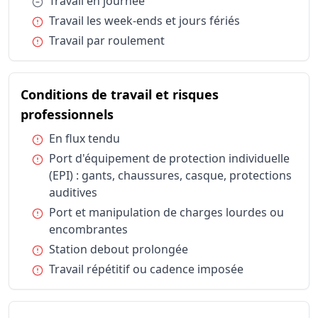
Condition :
Travail en journée
Horaires et durée du travail
Travail les
Condition :
Travail les week-ends et jours fériés
Horaires et durée du travail
Travail pa
Condition :
Travail par roulement
Conditions de travail et risques professionnels
En flux te
Conditions de travail et risques professionnels
Port d'équ
Conditions de travail et risques professionnels
Port et ma
Conditions de travail et risques
Conditions de travail et risques professionnels
Station de
du métier Préparateur / Prépa
professionnels
Conditions de travail et risques professionnels
Travail ré
Condition :
En flux tendu
Types de structures
Entreprise
Condition :
Port d'équipement de protection individuelle
Statut d'emploi
Intérim
(EPI) : gants, chaussures, casque, protections
Statut d'emploi
Salarié sec
auditives
Condition :
Port et manipulation de charges lourdes ou
encombrantes
Condition :
Station debout prolongée
Condition :
Travail répétitif ou cadence imposée