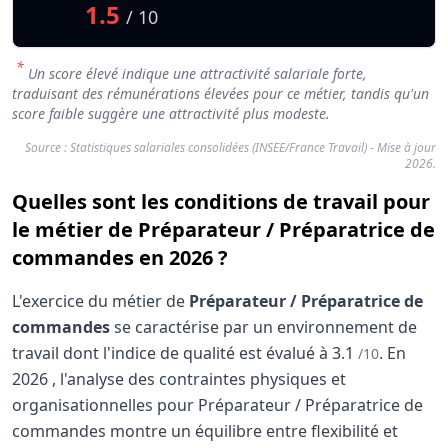
1.5
/ 10
*
Un score élevé indique une attractivité salariale forte,
traduisant des rémunérations élevées pour ce métier, tandis qu'un
score faible suggère une attractivité plus modeste.
Source : Statistiques salariales consolidées (INSEE/France Travail) - Mise à jour
2026.
Quelles sont les conditions de travail pour
le métier de Préparateur / Préparatrice de
commandes en 2026 ?
L'exercice du métier de
Préparateur / Préparatrice de
commandes
se caractérise par un environnement de
travail dont l'indice de qualité est évalué à
3.1
.
En
/10
2026
, l'analyse des contraintes physiques et
organisationnelles pour Préparateur / Préparatrice de
commandes montre un équilibre entre flexibilité et