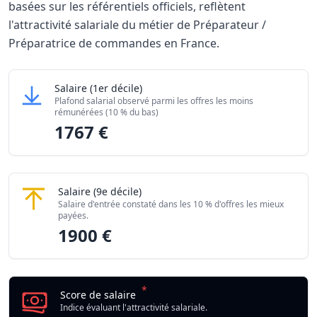
basées sur les référentiels officiels, reflètent
l'attractivité salariale du métier de Préparateur /
Préparatrice de commandes en France.
Grille salariale Préparateur / Préparatrice de comma
Préparateur / Préparatrice de commandes
Salaire
(1er décile)
Niveau de salaire (Déciles)
Montant me
Plafond salarial observé parmi les offres les moins
Salaire minimum (10% les moins rémunérés)
1767 €
rémunérées (10 % du bas)
1767 €
Salaire maximum (10% les mieux rémunérés)
1900 €
Préparateur / Préparatrice de commandes
Salaire
(9e décile)
Salaire d'entrée constaté dans les 10 % d'offres les mieux
payées.
1900 €
*
Score de salaire
Indice évaluant l'attractivité salariale.