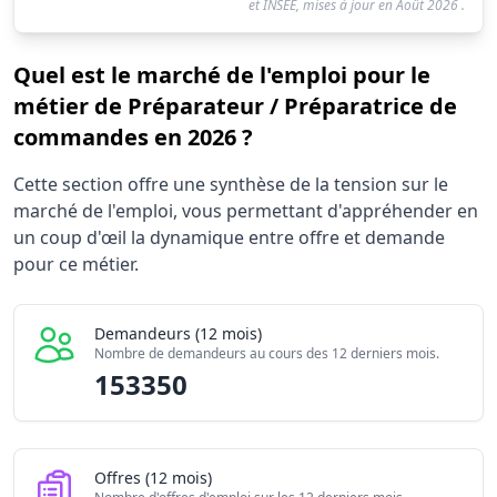
et INSEE, mises à jour en
Août 2026
.
Quel est le marché de l'emploi pour le
métier de Préparateur / Préparatrice de
commandes en 2026 ?
Statistiques recrutement Préparateur / Préparatrice de
Cette section offre une synthèse de la tension sur le
Indicateur
V
marché de l'emploi, vous permettant d'appréhender en
Demandeurs d'emploi (12 mois)
15335
un coup d'œil la dynamique entre offre et demande
Offres publiées (12 mois)
pour ce métier.
76620
Embauches constatées
34360
Indice de tension globale
2.68/
Demandeurs (12 mois)
Nombre de demandeurs au cours des 12 derniers mois.
153350
Offres (12 mois)