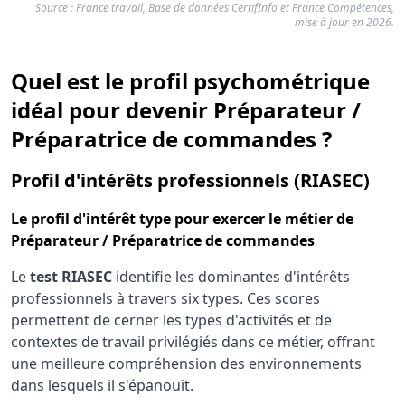
Source : France travail, Base de données CertifInfo et France Compétences,
mise à jour en 2026.
Quel est le profil psychométrique
idéal pour devenir Préparateur /
Préparatrice de commandes ?
pou
Profil d'intérêts professionnels (RIASEC)
Le
profil d'intérêt type
pour exercer le métier de
Préparateur / Préparatrice de commandes
Le
test RIASEC
identifie les dominantes d'intérêts
professionnels à travers six types. Ces scores
permettent de cerner les types d'activités et de
contextes de travail privilégiés dans ce métier, offrant
une meilleure compréhension des environnements
dans lesquels il s'épanouit.