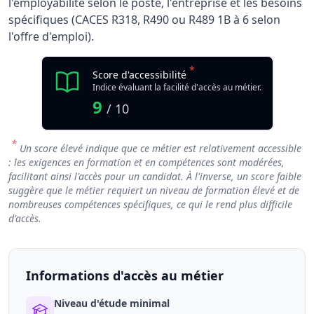
l'employabilité selon le poste, l'entreprise et les besoins
spécifiques (CACES R318, R490 ou R489 1B à 6 selon
l'offre d'emploi).
*
Score d'accessibilité
Indice évaluant la facilité d'accès au métier.
9
/ 10
*
Un score élevé indique que ce métier est relativement accessible
: les exigences en formation et en compétences sont modérées,
facilitant ainsi l'accès pour un candidat. À l'inverse, un score faible
suggère que le métier requiert un niveau de formation élevé et de
nombreuses compétences spécifiques, ce qui le rend plus difficile
d'accès.
Informations d'accès au métier
Niveau d'étude minimal