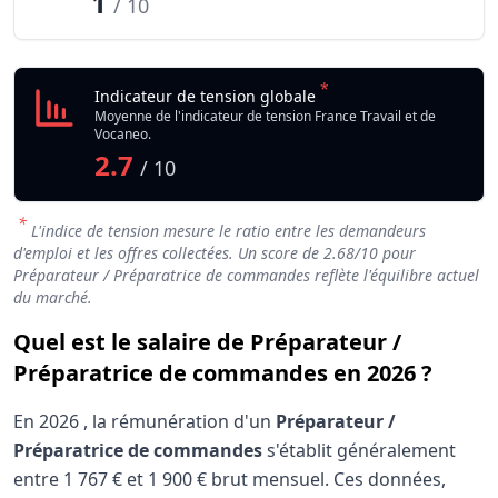
1
/ 10
*
Indicateur de tension globale
Moyenne de l'indicateur de tension France Travail et de
Vocaneo.
2.7
/ 10
*
L'indice de tension mesure le ratio entre les demandeurs
d'emploi et les offres collectées. Un score de
2.68
/10 pour
Préparateur / Préparatrice de commandes reflète l'équilibre actuel
du marché.
Quel est le salaire de Préparateur /
Préparatrice de commandes en 2026 ?
En
2026
, la rémunération d'un
Préparateur /
Préparatrice de commandes
s'établit généralement
entre
1 767 €
et
1 900 €
brut mensuel. Ces données,