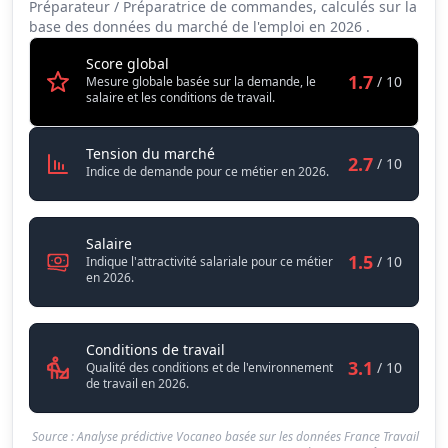
Préparateur / Préparatrice de commandes, calculés sur la
Tension du marché
2.7
base des données du marché de l'emploi en
2026
.
Salaire
1.5
Score global
1.7
/ 10
Mesure globale basée sur la demande, le
Conditions de travail
3.1
salaire et les conditions de travail.
Préparateur / Préparatrice de co
Tension du marché
2.7
/ 10
Indice de demande pour ce métier en 2026.
Préparateur / Préparatrice de commandes
Salaire
1.5
/ 10
Indique l'attractivité salariale pour ce métier
en 2026.
Préparateur / Préparatrice de 
Conditions de travail
3.1
/ 10
Qualité des conditions et de l'environnement
de travail en 2026.
Source : Analyse prédictive Vocaneo basée sur les données France Travail