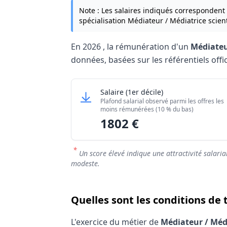
Note : Les salaires indiqués correspondent
spécialisation Médiateur / Médiatrice scient
En
2026
, la rémunération d'un
Médiateu
données, basées sur les référentiels offic
Grille salariale Médiateur / Média
Médiateur / Médiatrice scient
Salaire
(1er décile)
Niveau de salaire (Déciles)
Plafond salarial observé parmi les offres les
Salaire minimum (10% les moins rémuné
moins rémunérées (10 % du bas)
1802 €
Salaire maximum (10% les mieux rémuné
*
Un score élevé indique une attractivité salaria
modeste.
Quelles sont les conditions de 
L'exercice du métier de
Médiateur / Médi