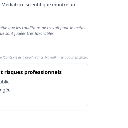
/ Médiatrice scientifique montre un
ifie que les conditions de travail pour le métier
ue sont jugées très favorables.
o (Contexte de travail France Travail) mise à jour en 2026.
6)
du métier Médiateur / Méd
et risques professionnels
ur la pénibilité
te
ublic
te
ongée
te
te
te
e
métier Médiateur / Médiatrice scientifique
e