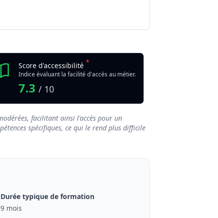
e
*
Score d'accessibilité
Indice évaluant la facilité d'accès au métier.
7.3
/ 10
odérées, facilitant ainsi l'accès pour un
tences spécifiques, ce qui le rend plus difficile
Durée typique de formation
9 mois