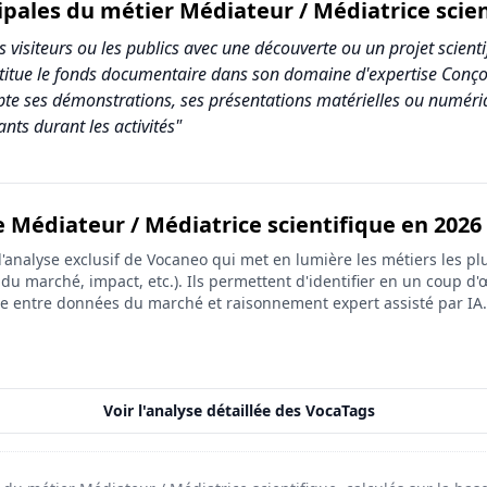
ipales du métier Médiateur / Médiatrice scien
es visiteurs ou les publics avec une découverte ou un projet scie
nstitue le fonds documentaire dans son domaine d'expertise Conçoi
te ses démonstrations, ses présentations matérielles ou numériqu
ants durant les activités"
e Médiateur / Médiatrice scientifique en 2026
 Médiatrice scientifique
analyse exclusif de Vocaneo qui met en lumière les métiers les plu
ore (sur 10)
on du marché, impact, etc.). Ils permettent d'identifier en un coup d'œ
ée entre données du marché et raisonnement expert assisté par IA.
9
7
5
Voir l'analyse détaillée des VocaTags
8