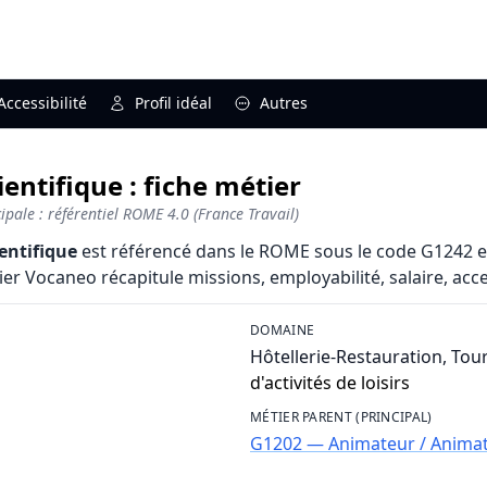
Accessibilité
Profil idéal
Autres
entifique : fiche métier
pale : référentiel ROME 4.0 (France Travail)
entifique
est référencé dans le ROME sous le code G1242 et
ier Vocaneo récapitule missions, employabilité, salaire, acces
DOMAINE
Hôtellerie-Restauration, Tou
d'activités de loisirs
MÉTIER PARENT (PRINCIPAL)
G1202 — Animateur / Animatri