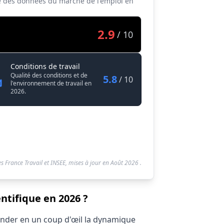
ase des données du marché de l'emploi en
2.9
/ 10
Médiateur / Médiatrice scientifique
Conditions de travail
Qualité des conditions et de
5.8
/ 10
l'environnement de travail en
2026.
s France Travail et INSEE, mises à jour en
Août 2026
.
ntifique en 2026 ?
hender en un coup d'œil la dynamique