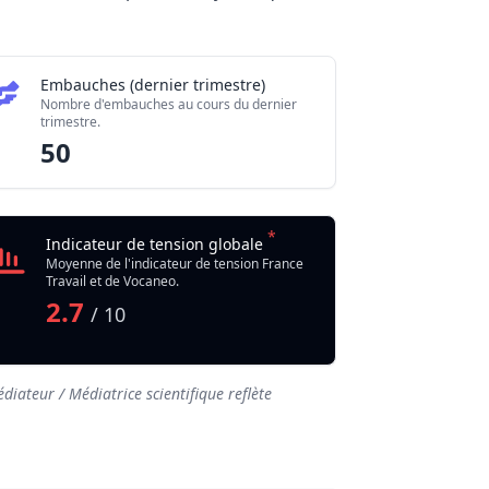
Embauches (dernier trimestre)
Nombre d'embauches au cours du dernier
trimestre.
50
*
Indicateur de tension globale
Moyenne de l'indicateur de tension France
Travail et de Vocaneo.
2.7
/ 10
diateur / Médiatrice scientifique reflète