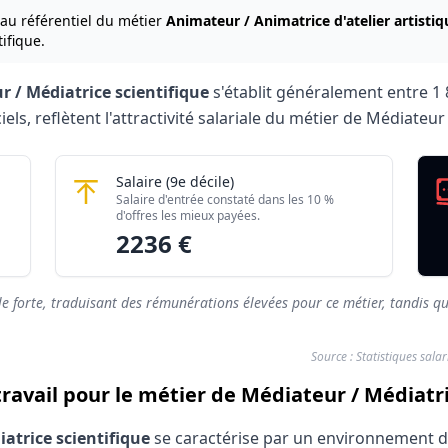
 au référentiel du métier
Animateur / Animatrice d'atelier artisti
ifique.
r / Médiatrice scientifique
s'établit généralement entre
1 
iels, reflètent l'attractivité salariale du métier de Médiateur
trice scientifique 2026
ifique
Médiateur / Médiatrice scientifique
Salaire
(9e décile)
Montant mensuel brut
Salaire d'entrée constaté dans les 10 %
rés)
1802 €
d'offres les mieux payées.
2236 €
rés)
2236 €
le forte, traduisant des rémunérations élevées pour ce métier, tandis qu
Source : Statistiques sala
travail pour le métier de Médiateur / Médiatri
atrice scientifique
se caractérise par un environnement de 