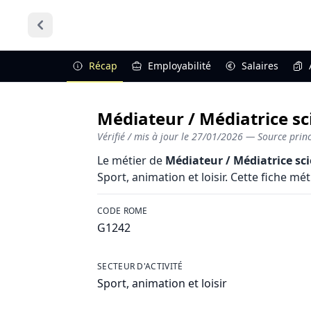
Récap
Employabilité
Salaires
Médiateur / Médiatrice sci
Vérifié / mis à jour le
27/01/2026
— Source princi
Le métier de
Médiateur / Médiatrice sci
Sport, animation et loisir. Cette fiche mét
CODE ROME
G1242
SECTEUR D'ACTIVITÉ
Sport, animation et loisir