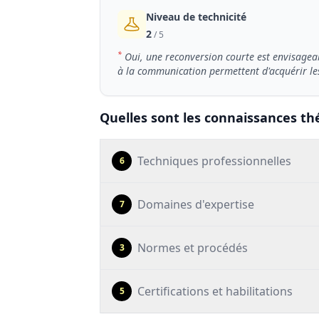
Niveau de technicité
2
/ 5
*
Oui, une reconversion courte est envisagea
à la communication permettent d'acquérir les 
Quelles sont les connaissances thé
Techniques professionnelles
6
Domaines d'expertise
7
Normes et procédés
3
Certifications et habilitations
5