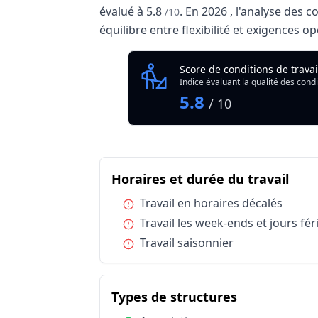
évalué à
5.8
.
En
2026
, l'analyse des 
/10
équilibre entre flexibilité et exigences o
Analyse des conditions de travai
Score de conditions de trava
Indicateu
Indice évaluant la qualité des condi
Qualité globale de l'environnement Média
5.8
/ 10
Résumé des conditions d'e
du m
Horaires et durée du travail
Catégorie
Horaires et durée du travail
Condition :
Travail en horaires décalés
Horaires et durée du travail
Condition :
Travail les week-ends et jours fér
Horaires et durée du travail
Condition :
Travail saisonnier
Conditions de travail et risques professi
Conditions de travail et risques professi
Types de structures
du métier Mé
Types de structures
Types de structures