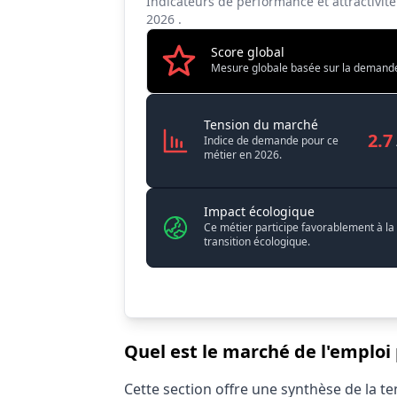
Indicateurs de performance et attractivit
2026
.
Score global
Mesure globale basée sur la demande, l
Médiateur / M
Tension du marché
2.7
Indice de demande pour ce
métier en 2026.
Impact écologique
Ce métier participe favorablement à la
transition écologique.
Quel est le marché de l'emploi 
Statistiques recrutement Médiateur / Méd
Cette section offre une synthèse de la 