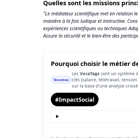
Quelles sont les missions princ
"Le médiateur scientifique met en relation l
manière à la fois ludique et instructive. Co
expériences scientifiques ou techniques Adap
Assure la sécurité et le bien-être des particip
Pourquoi choisir le métier d
Synthèse des scores du métier Médiateur /
Les
VocaTags
sont un système d'
Indicateur
Sc
clés (salaire, télétravail, tensi
Nouveau
sur la base d'une analyse crois
Attractivité globale
2.
#ImpactSocial
Tension du marché
2.
Salaire
2.
Conditions de travail
5.