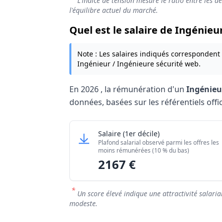
L'indice de tension mesure le ratio entre les d
l'équilibre actuel du marché.
Quel est le salaire de Ingénieu
Note : Les salaires indiqués correspondent
Ingénieur / Ingénieure sécurité web.
En
2026
, la rémunération d'un
Ingénieu
données, basées sur les référentiels offic
Grille salariale Ingénieur / Ingén
Ingénieur / Ingénieure sécur
Salaire
(1er décile)
Niveau de salaire (Déciles)
Plafond salarial observé parmi les offres les
Salaire minimum (10% les moins rémuné
moins rémunérées (10 % du bas)
2167 €
Salaire maximum (10% les mieux rémuné
*
Un score élevé indique une attractivité salaria
modeste.