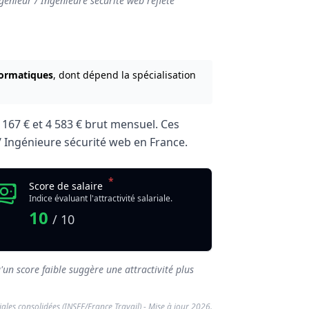
génieur / Ingénieure sécurité web reflète
formatiques
, dont dépend la spécialisation
 167 €
et
4 583 €
brut mensuel. Ces
r / Ingénieure sécurité web en France.
*
Score de salaire
Indice évaluant l'attractivité salariale.
10
/ 10
'un score faible suggère une attractivité plus
riales consolidées (INSEE/France Travail) - Mise à jour 2026.