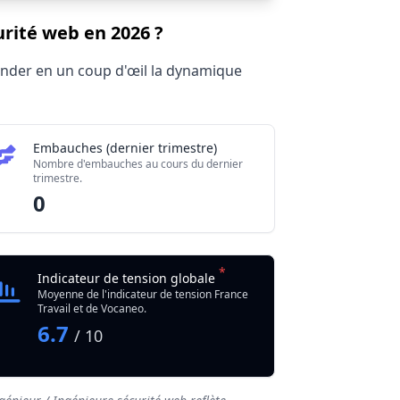
urité web en 2026 ?
hender en un coup d'œil la dynamique
Embauches (dernier trimestre)
Nombre d'embauches au cours du dernier
trimestre.
0
*
Indicateur de tension globale
Moyenne de l'indicateur de tension France
Travail et de Vocaneo.
6.7
/ 10