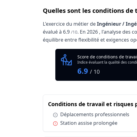
Quelles sont les conditions de 
L'exercice du métier de
Ingénieur / Ing
évalué à
6.9
.
En
2026
, l'analyse des 
/10
équilibre entre flexibilité et exigences o
Analyse des conditions de trava
Score de conditions de trava
Indicateu
Indice évaluant la qualité des condi
Qualité globale de l'environnement Ingé
6.9
/ 10
Résumé des conditions d'exercice
Conditions de travail et risques
Catégorie
Conditions de travail et risques professi
Condition :
Déplacements professionnels
Conditions de travail et risques professi
Condition :
Station assise prolongée
Publics spécifiques