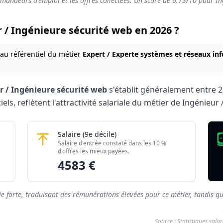
emandeurs d'emploi et les offres collectées. Un score de
6.73
/10 pour In
r / Ingénieure sécurité web en 2026 ?
 au référentiel du métier
Expert / Experte systèmes et réseaux in
r / Ingénieure sécurité web
s'établit généralement entre
2
iels, reflètent l'attractivité salariale du métier de Ingénieu
ieure sécurité web 2026
ité web
Ingénieur / Ingénieure sécurité web
Salaire
(9e décile)
Montant mensuel brut
Salaire d'entrée constaté dans les 10 %
rés)
2167 €
d'offres les mieux payées.
4583 €
rés)
4583 €
le forte, traduisant des rémunérations élevées pour ce métier, tandis qu
Source : Statistiques sala