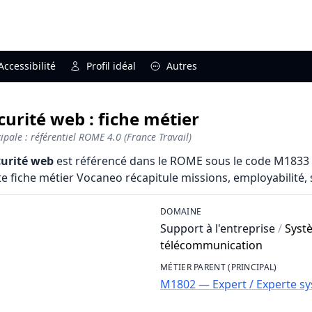
Accessibilité
Profil idéal
Autres
curité web : fiche métier
pale : référentiel ROME 4.0 (France Travail)
curité web
est référencé dans le ROME sous le code M1833 e
fiche métier Vocaneo récapitule missions, employabilité, sal
DOMAINE
Support à l'entreprise
/
Syst
télécommunication
MÉTIER PARENT (PRINCIPAL)
M1802 — Expert / Experte sy