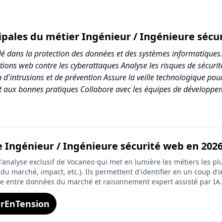
cipales du métier Ingénieur / Ingénieure sécu
lé dans la protection des données et des systèmes informatiques.
cations web contre les cyberattaques Analyse les risques de sécur
 d'intrusions et de prévention Assure la veille technologique pou
t aux bonnes pratiques Collabore avec les équipes de développeme
e Ingénieur / Ingénieure sécurité web en 2026
/ Ingénieure sécurité web
analyse exclusif de Vocaneo qui met en lumière les métiers les plu
core (sur 10)
on du marché, impact, etc.). Ils permettent d'identifier en un coup d'œ
ée entre données du marché et raisonnement expert assisté par IA.
.1
rEnTension
.7
0.0