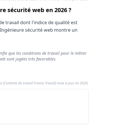
ure sécurité web en 2026 ?
travail dont l'indice de qualité est
 / Ingénieure sécurité web montre un
ifie que les conditions de travail pour le métier
web sont jugées très favorables.
o (Contexte de travail France Travail) mise à jour en 2026.
écurité web
métier Ingénieur / Ingénieure sécurité web
ité