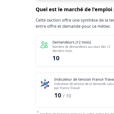
Quel est le marché de l'emploi
Statistiques recrutement Ingénieur / In
Cette section offre une synthèse de la 
Indicateur
entre offre et demande pour ce métier.
Demandeurs d'emploi (12 mois)
Offres publiées (12 mois)
Demandeurs (12 mois)
Embauches constatées
Nombre de demandeurs au cours des 12
derniers mois.
Indice de tension globale
10
Indicateur de tension France Travai
Indicateur de tension de la demande calcu
par France Travail.
10
/ 10
*