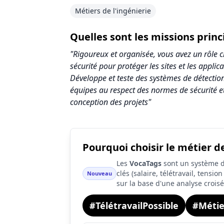
Métiers de l'ingénierie
Quelles sont les missions prin
"Rigoureux et organisée, vous avez un rôle c
sécurité pour protéger les sites et les appli
Développe et teste des systèmes de détection
équipes au respect des normes de sécurité e
conception des projets"
Pourquoi choisir le métier d
Synthèse des scores du métier Ingénieur 
Les
VocaTags
sont un système d'
Indicateur
S
clés (salaire, télétravail, tensi
Nouveau
sur la base d'une analyse crois
Attractivité globale
9
#TélétravailPossible
Tension du marché
#Métie
6
Salaire
1