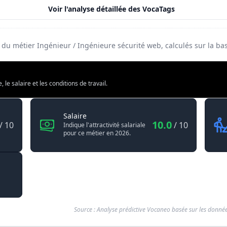
Voir l'analyse détaillée des VocaTags
.9
é du métier Ingénieur / Ingénieure sécurité web, calculés sur la 
e salaire et les conditions de travail.
Ingénieure sécurité web
Ingénieur / Ingénieure sécurité web
Salaire
10.0
/ 10
/ 10
Indique l'attractivité salariale
pour ce métier en 2026.
Source : Analyse prédictive Vocaneo basée sur les donnée