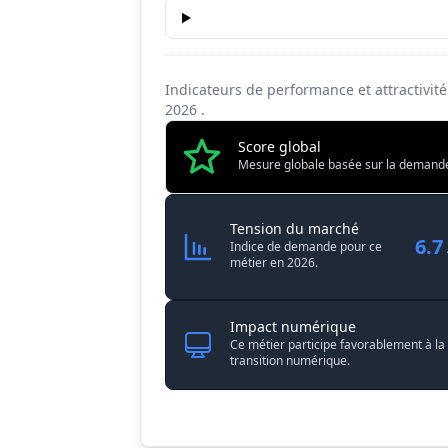
Conditions de travail
6
Indicateurs de performance et attractivit
2026
.
Score global
Mesure globale basée sur la demande, l
Ingénieur / 
Tension du marché
6.7
Indice de demande pour ce
métier en 2026.
Impact numérique
Ce métier participe favorablement à la
transition numérique.