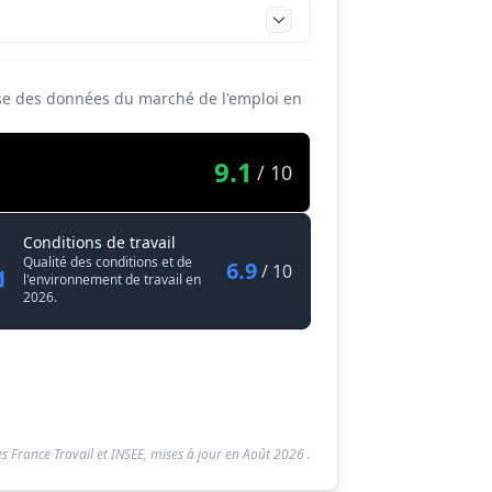
base des données du marché de l'emploi en
9.1
/ 10
Ingénieur / Ingénieure sécurité web
Conditions de travail
Qualité des conditions et de
6.9
/ 10
l'environnement de travail en
2026.
s France Travail et INSEE, mises à jour en
Août 2026
.