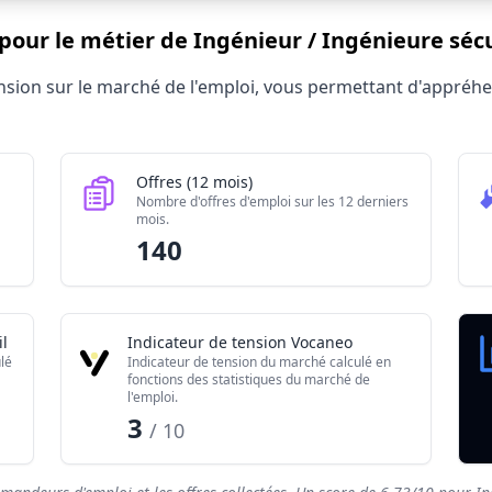
 pour le métier de Ingénieur / Ingénieure séc
génieure sécurité web 2026
tension sur le marché de l'emploi, vous permettant d'appré
Valeur brute
10
140
Offres (12 mois)
0
Nombre d'offres d'emploi sur les 12 derniers
mois.
6.73/10
140
l
Indicateur de tension Vocaneo
lé
Indicateur de tension du marché calculé en
fonctions des statistiques du marché de
l'emploi.
3
/ 10