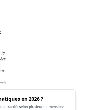
t
 la
Gère
aux
ail)
matiques en 2026 ?
s attractifs selon plusieurs dimensions