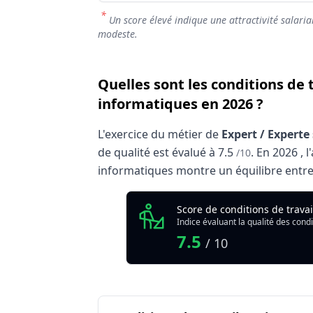
*
Un score élevé indique une attractivité salaria
modeste.
Quelles sont les conditions de 
informatiques en 2026 ?
L'exercice du métier de
Expert / Expert
de qualité est évalué à
7.5
.
En
2026
, 
/10
informatiques montre un équilibre entre f
Analyse des conditions de trava
Score de conditions de trava
In
Indice évaluant la qualité des condi
Qualité globale de l'environnement Expe
7.5
/ 10
Résumé des conditions d'exercice : Expe