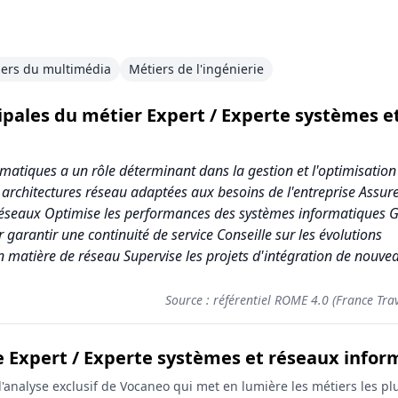
iers du multimédia
Métiers de l'ingénierie
cipales du métier Expert / Experte systèmes e
rmatiques a un rôle déterminant dans la gestion et l'optimisation
s architectures réseau adaptées aux besoins de l'entreprise Assure
 réseaux Optimise les performances des systèmes informatiques 
 garantir une continuité de service Conseille sur les évolutions
n matière de réseau Supervise les projets d'intégration de nouve
Source : référentiel ROME 4.0 (France Trav
e Expert / Experte systèmes et réseaux infor
xperte systèmes et réseaux informatiques
analyse exclusif de Vocaneo qui met en lumière les métiers les plu
Score (sur 10)