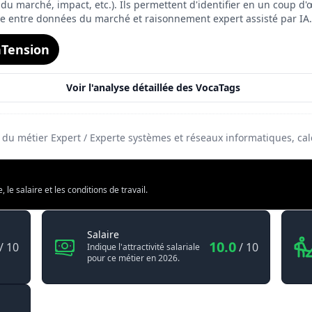
on du marché, impact, etc.). Ils permettent d'identifier en un coup d'œ
ée entre données du marché et raisonnement expert assisté par IA.
9.1
Tension
6.6
10.0
Voir l'analyse détaillée des VocaTags
7.5
é du métier Expert / Experte systèmes et réseaux informatiques, c
e salaire et les conditions de travail.
rte systèmes et réseaux informatiques
Expert / Experte systèmes et réseaux inf
Salaire
10.0
/ 10
/ 10
Indique l'attractivité salariale
pour ce métier en 2026.