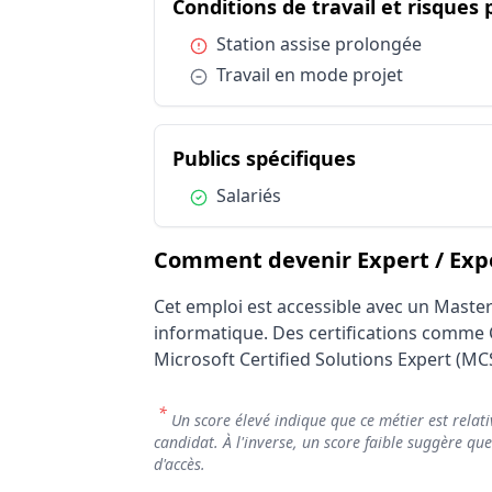
Conditions de travail et risques
Catégorie
Conditions de travail et risques professi
Condition :
Station assise prolongée
Conditions de travail et risques professi
Condition :
Travail en mode projet
Lieux et déplacements
Publics spécifiques
Statut d'emploi
du métier Exp
Publics spécifiques
Condition :
Salariés
Comment devenir Expert / Expe
Cet emploi est accessible avec un Maste
informatique. Des certifications comme 
Microsoft Certified Solutions Expert (MC
*
Un score élevé indique que ce métier est relati
candidat. À l'inverse, un score faible suggère qu
d'accès.