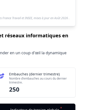
s France Travail et INSEE, mises à jour en
Août 2026
.
 et réseaux informatiques en
hender en un coup d'œil la dynamique
Embauches (dernier trimestre)
Nombre d'embauches au cours du dernier
trimestre.
250
*
Indicateur de tension globale