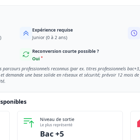
Expérience requise
)
Junior (0 à 2 ans)
Reconversion courte possible ?
*
Oui
s parcours professionnels reconnus (par ex. titres professionnels bac+
et demande une base solide en réseaux et sécurité; prévoir 12 mois de f
té.
isponibles
xperte systèmes et réseaux informatiques en 2026
Niveau de sortie
 disponibles
295
Le plus représenté
 partenaires
304
Bac +5