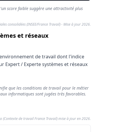
'un score faible suggère une attractivité plus
riales consolidées (INSEE/France Travail) - Mise à jour 2026.
stèmes et réseaux
environnement de travail dont l'indice
our Expert / Experte systèmes et réseaux
ifie que les conditions de travail pour le métier
fort
eaux informatiques sont jugées très favorables.
o (Contexte de travail France Travail) mise à jour en 2026.
026)