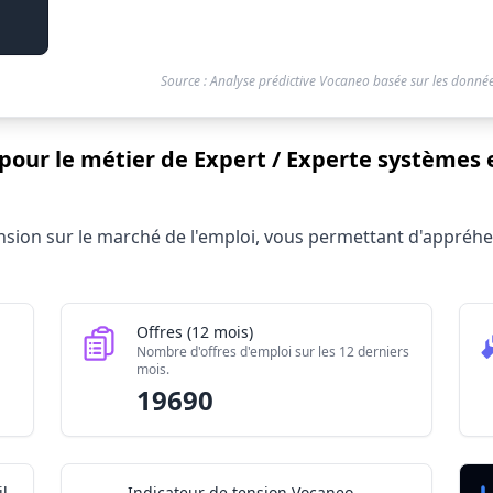
Source : Analyse prédictive Vocaneo basée sur les donnée
 pour le métier de Expert / Experte systèmes
te systèmes et réseaux informatiques 2026
tension sur le marché de l'emploi, vous permettant d'appré
Valeur brute
2080
19690
Offres (12 mois)
250
Nombre d'offres d'emploi sur les 12 derniers
mois.
6.555/10
19690
l
Indicateur de tension Vocaneo