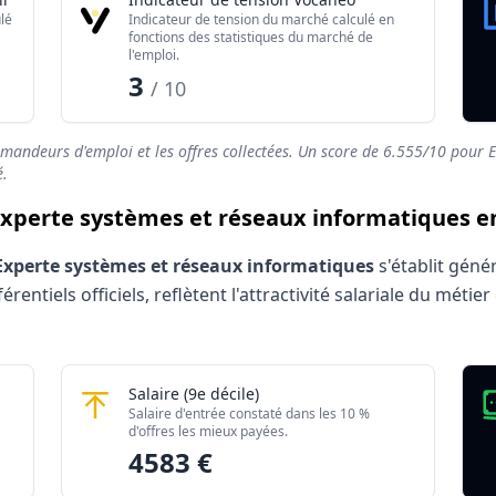
lé
Indicateur de tension du marché calculé en
fonctions des statistiques du marché de
l'emploi.
3
/ 10
emandeurs d'emploi et les offres collectées. Un score de
6.555
/10 pour E
é.
/ Experte systèmes et réseaux informatiques e
 Experte systèmes et réseaux informatiques
s'établit gén
entiels officiels, reflètent l'attractivité salariale du méti
s et réseaux informatiques 2026
réseaux informatiques
Expert / Experte systèmes et réseaux inf
Salaire
(9e décile)
Montant mensuel brut
Salaire d'entrée constaté dans les 10 %
rés)
2167 €
d'offres les mieux payées.
4583 €
rés)
4583 €