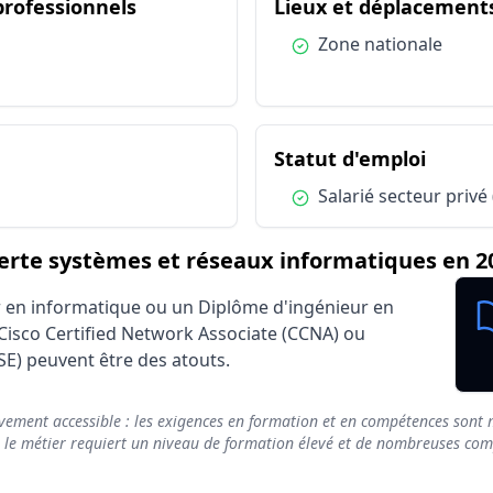
du métier Expert / Experte système
 professionnels
Lieux et déplacement
Facteur d'influence
Impact sur la pénibil
onnels
Station assise prolongée
Contrainte
Condition :
Zone nationale
onnels
Travail en mode projet
Neutre
Zone nationale
Avantage
Salariés
Avantage
Salarié secteur privé (CDI, CDD)
Avantage
ert / Experte systèmes et réseaux informatiques
du mét
Statut d'emploi
Condition :
Salarié secteur privé
rte systèmes et réseaux informatiques en 2
r en informatique ou un Diplôme d'ingénieur en
Cisco Certified Network Associate (CCNA) ou
SE) peuvent être des atouts.
vement accessible : les exigences en formation et en compétences sont m
e le métier requiert un niveau de formation élevé et de nombreuses compé