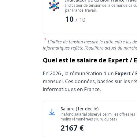
Indicateur de tension de la demande calcu
par France Travail.
10
/ 10
*
L'indice de tension mesure le ratio entre les d
informatiques reflète l'équilibre actuel du march
Quel est le salaire de Expert 
En
2026
, la rémunération d'un
Expert /
mensuel. Ces données, basées sur les référ
informatiques en France.
Grille salariale Expert / Experte système
Expert / Experte systèmes et 
Salaire
(1er décile)
Niveau de salaire (Déciles)
Plafond salarial observé parmi les offres les
Salaire minimum (10% les moins rémuné
moins rémunérées (10 % du bas)
2167 €
Salaire maximum (10% les mieux rémuné