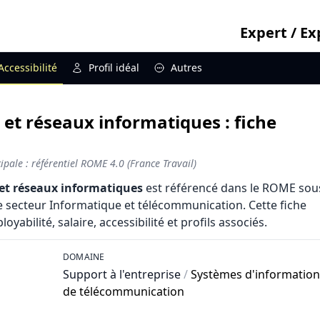
Expert / E
Accessibilité
Profil idéal
Autres
 et réseaux informatiques : fiche
pale : référentiel ROME 4.0 (France Travail)
 et réseaux informatiques
est référencé dans le ROME sous
e secteur Informatique et télécommunication. Cette fiche
abilité, salaire, accessibilité et profils associés.
DOMAINE
Support à l'entreprise
/
Systèmes d'information
de télécommunication