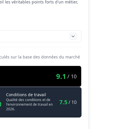
il les véritables points forts d'un métier,
alculés sur la base des données du marché
9.1
/ 10
Expert / Experte systèmes et réseaux info
Conditions de travail
ormatiques
Qualité des conditions et de
7.5
/ 10
l'environnement de travail en
2026.