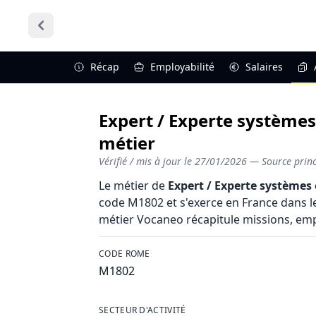
Récap
Employabilité
Salaires
Expert / Experte systèmes
métier
Vérifié / mis à jour le
27/01/2026
— Source princi
Le métier de
Expert / Experte systèmes
code M1802 et s'exerce en France dans l
métier Vocaneo récapitule missions, employ
CODE ROME
M1802
SECTEUR D'ACTIVITÉ