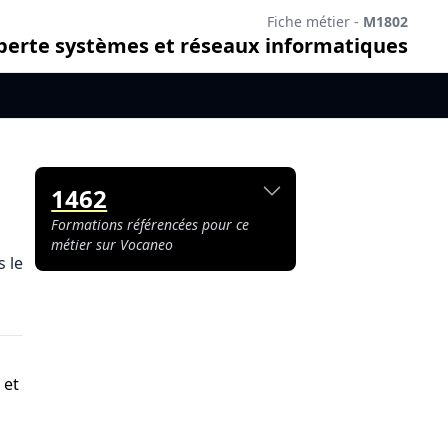
Fiche métier -
M1802
xperte systèmes et réseaux informatiques
1462
Formations référencées pour ce
métier sur Vocaneo
 le
 et