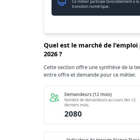
Ce métier participe favorablement à la
transition numérique.
Quel est le marché de l'emploi
2026 ?
Statistiques recrutement Expert / Exper
Cette section offre une synthèse de la 
Indicateur
entre offre et demande pour ce métier.
Demandeurs d'emploi (12 mois)
Offres publiées (12 mois)
Demandeurs (12 mois)
Embauches constatées
Nombre de demandeurs au cours des 12
derniers mois.
Indice de tension globale
2080
Indicateur de tension France Travai