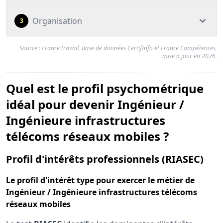
Organisation
3
Source : France travail, Base de données CertifInfo et France Compétences,
mise à jour en 2026.
Quel est le profil psychométrique
idéal pour devenir Ingénieur /
Ingénieure infrastructures
télécoms réseaux mobiles ?
pou
Profil d'intérêts professionnels (RIASEC)
Le
profil d'intérêt type
pour exercer le métier de
Ingénieur / Ingénieure infrastructures télécoms
réseaux mobiles