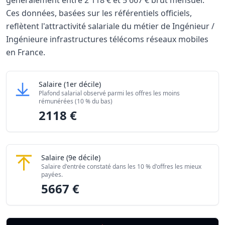
généralement entre
2 118 €
et
5 667 €
brut mensuel.
Ces données, basées sur les référentiels officiels,
reflètent l'attractivité salariale du métier de Ingénieur /
Ingénieure infrastructures télécoms réseaux mobiles
en France.
Grille salariale Ingénieur / Ingénieure infrastructures t
Ingénieur / Ingénieure infrastructures télécom
Salaire
(1er décile)
Niveau de salaire (Déciles)
Plafond salarial observé parmi les offres les moins
Salaire minimum (10% les moins rémunérés)
21
rémunérées (10 % du bas)
2118 €
Salaire maximum (10% les mieux rémunérés)
56
Ingénieur / Ingénieure infrastructures téléco
Salaire
(9e décile)
Salaire d'entrée constaté dans les 10 % d'offres les mieux
payées.
5667 €