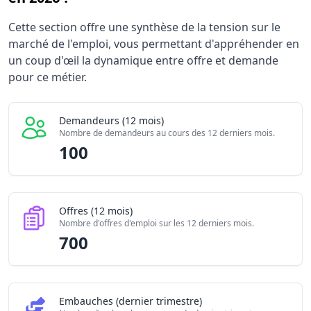
Statistiques recrutement Ingénieur / Ingénieure infrastr
Cette section offre une synthèse de la tension sur le
Indicateur
marché de l'emploi, vous permettant d'appréhender en
Demandeurs d'emploi (12 mois)
un coup d'œil la dynamique entre offre et demande
Offres publiées (12 mois)
pour ce métier.
Embauches constatées
Indice de tension globale
Demandeurs (12 mois)
Nombre de demandeurs au cours des 12 derniers mois.
100
Offres (12 mois)
Nombre d'offres d'emploi sur les 12 derniers mois.
700
Embauches (dernier trimestre)