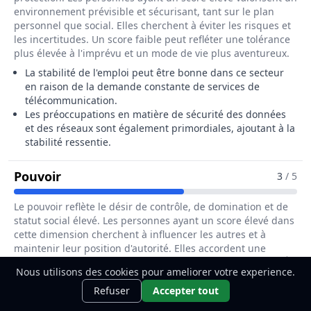
environnement prévisible et sécurisant, tant sur le plan
personnel que social. Elles cherchent à éviter les risques et
les incertitudes. Un score faible peut refléter une tolérance
plus élevée à l'imprévu et un mode de vie plus aventureux.
La stabilité de l'emploi peut être bonne dans ce secteur
en raison de la demande constante de services de
télécommunication.
Les préoccupations en matière de sécurité des données
et des réseaux sont également primordiales, ajoutant à la
stabilité ressentie.
Pour Le Métier De Ingénieur / Ingénieu
Pouvoir
3
/ 5
Le pouvoir reflète le désir de contrôle, de domination et de
statut social élevé. Les personnes ayant un score élevé dans
cette dimension cherchent à influencer les autres et à
maintenir leur position d'autorité. Elles accordent une
grande importance à la reconnaissance et aux privilèges. À
Nous utilisons des cookies pour ameliorer votre experience.
l'inverse, un score faible peut indiquer un désintérêt pour
Ce métier t'intéresse ?
Découvre
Découvrir
l'autorité et une préférence pour l'égalité entre tous.
Refuser
Accepter tout
comment le devenir.
Les ingénieurs en infrastructures télécoms peuvent être