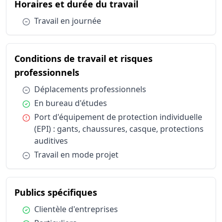
du métier Ingénieu
Horaires et durée du travail
Catégorie
Horaires et durée du travail
Travail en
Condition :
Travail en journée
Conditions de travail et risques professionnels
Déplaceme
Conditions de travail et risques professionnels
En bureau 
Conditions de travail et risques professionnels
Conditions de travail et risques
Port d'équ
Conditions de travail et risques professionnels
Travail en
du métier Ingénieur / Ingénieu
professionnels
Publics spécifiques
Clientèle d
Condition :
Déplacements professionnels
Publics spécifiques
Particulier
Condition :
En bureau d'études
Condition :
Port d'équipement de protection individuelle
(EPI) : gants, chaussures, casque, protections
auditives
Condition :
Travail en mode projet
du métier Ingénieur / Ingén
Publics spécifiques
Condition :
Clientèle d'entreprises