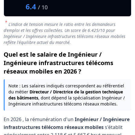
6.4
/ 10
*
L'indice de tension mesure le ratio entre les demandeurs
d'emploi et les offres collectées. Un score de
6.425
/10 pour
Ingénieur / Ingénieure infrastructures télécoms réseaux mobiles
reflète l'équilibre actuel du marché.
Quel est le salaire de Ingénieur /
Ingénieure infrastructures télécoms
réseaux mobiles en 2026 ?
Note : Les salaires indiqués correspondent au référentiel
du métier
Directeur / Directrice de la gestion technique
des bâtiments
, dont dépend la spécialisation Ingénieur /
Ingénieure infrastructures télécoms réseaux mobiles.
En
2026
, la rémunération d'un
Ingénieur / Ingénieure
infrastructures télécoms réseaux mobiles
s'établit