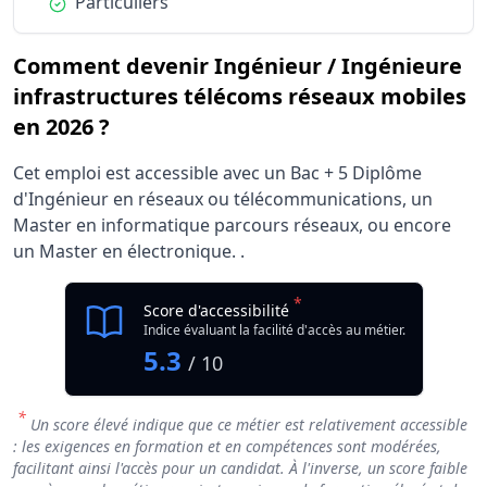
Condition :
Particuliers
Comment devenir Ingénieur / Ingénieure
infrastructures télécoms réseaux mobiles
en 2026 ?
Cet emploi est accessible avec un Bac + 5 Diplôme
d'Ingénieur en réseaux ou télécommunications, un
Master en informatique parcours réseaux, ou encore
un Master en électronique. .
*
Score d'accessibilité
Indice évaluant la facilité d'accès au métier.
5.3
/ 10
*
Un score élevé indique que ce métier est relativement accessible
: les exigences en formation et en compétences sont modérées,
facilitant ainsi l'accès pour un candidat. À l'inverse, un score faible