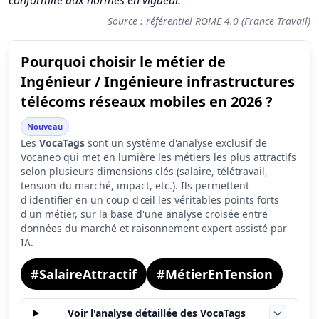
conformité aux normes en vigueur."
Source : référentiel ROME 4.0 (France Travail)
Pourquoi choisir le métier de
Synthèse des scores du métier Ingénieur / Ingénieure infrast
Ingénieur / Ingénieure infrastructures
Indicateur
Scor
télécoms réseaux mobiles en 2026 ?
Attractivité globale
9.0
Nouveau
Les
VocaTags
sont un système d'analyse exclusif de
Tension du marché
6.4
Vocaneo qui met en lumière les métiers les plus attractifs
Salaire
10.0
selon plusieurs dimensions clés (salaire, télétravail,
tension du marché, impact, etc.). Ils permettent
Conditions de travail
7.3
d'identifier en un coup d'œil les véritables points forts
d'un métier, sur la base d'une analyse croisée entre
données du marché et raisonnement expert assisté par
IA.
#SalaireAttractif
#MétierEnTension
Voir l'analyse détaillée des VocaTags