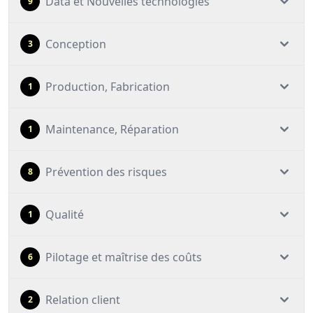
Data et Nouvelles technologies
9
Conception
3
Production, Fabrication
1
Maintenance, Réparation
1
Prévention des risques
8
Qualité
1
Pilotage et maîtrise des coûts
6
Relation client
2