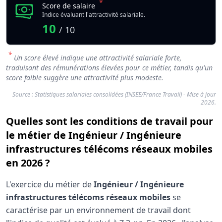
*
Score de salaire
Indice évaluant l'attractivité salariale.
10
/ 10
*
Un score élevé indique une attractivité salariale forte,
traduisant des rémunérations élevées pour ce métier, tandis qu'un
score faible suggère une attractivité plus modeste.
Source : Statistiques salariales consolidées (INSEE/France Travail) - Mise à jour
2026.
Quelles sont les conditions de travail pour
le métier de Ingénieur / Ingénieure
infrastructures télécoms réseaux mobiles
en 2026 ?
L'exercice du métier de
Ingénieur / Ingénieure
infrastructures télécoms réseaux mobiles
se
caractérise par un environnement de travail dont