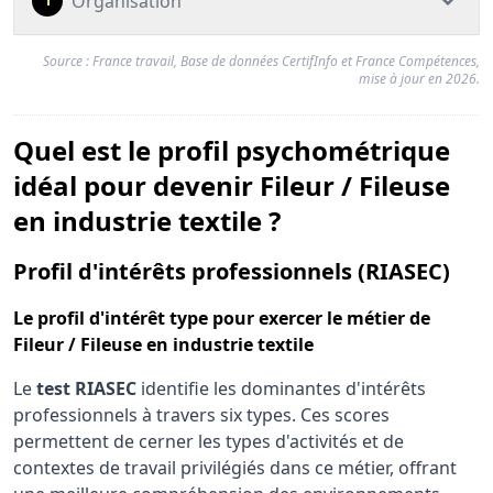
Organisation
1
Source : France travail, Base de données CertifInfo et France Compétences,
mise à jour en 2026.
Quel est le profil psychométrique
idéal pour devenir Fileur / Fileuse
en industrie textile ?
pour
Profil d'intérêts professionnels (RIASEC)
Le
profil d'intérêt type
pour exercer le métier de
Fileur / Fileuse en industrie textile
Le
test RIASEC
identifie les dominantes d'intérêts
professionnels à travers six types. Ces scores
permettent de cerner les types d'activités et de
contextes de travail privilégiés dans ce métier, offrant