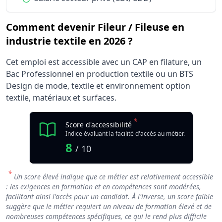
Comment devenir Fileur / Fileuse en
industrie textile en 2026 ?
Cet emploi est accessible avec un CAP en filature, un
Bac Professionnel en production textile ou un BTS
Design de mode, textile et environnement option
textile, matériaux et surfaces.
*
Score d'accessibilité
Indice évaluant la facilité d'accès au métier.
8
/ 10
*
Un score élevé indique que ce métier est relativement accessible
: les exigences en formation et en compétences sont modérées,
facilitant ainsi l'accès pour un candidat. À l'inverse, un score faible
suggère que le métier requiert un niveau de formation élevé et de
nombreuses compétences spécifiques, ce qui le rend plus difficile