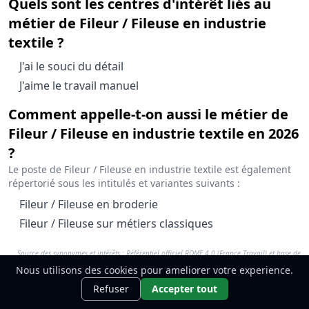
Quels sont les centres d'intérêt liés au
métier de Fileur / Fileuse en industrie
textile ?
Le métier de Fileur / Fileuse en industrie textile est associ
J'ai le souci du détail
Le métier de Fileur / Fileuse en industrie textile est associ
J'aime le travail manuel
Comment appelle-t-on aussi le métier de
Fileur / Fileuse en industrie textile en 2026
?
Le poste de Fileur / Fileuse en industrie textile est également
répertorié sous les intitulés et variantes suivants :
Fileur / Fileuse en industrie textile est également connu
Fileur / Fileuse en broderie
Fileur / Fileuse en industrie textile est également connu
Fileur / Fileuse sur métiers classiques
Résumé des terminologies et intérêts pour le métier Fileur
Source des synonymes et intérêts : Référentiel officiel ROME 4.0 (France Travail) et base de
Attribut
Détails sémantiques pour 
données Vocaneo mise à jour en 2026.
Nous utilisons des cookies pour ameliorer votre experience.
Intitulés alternatifs
Fileur / Fileuse en broderie, File
Ce métier t'intéresse ?
Découvre
Découvrir
Refuser
Accepter tout
Centres d'intérêt
J'ai le souci du détail, J'aime le t
comment le devenir.