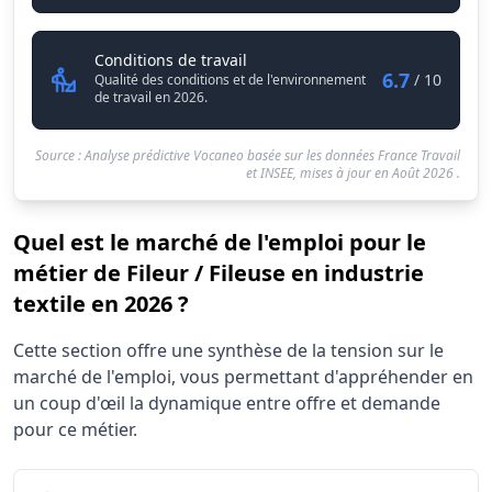
Fileur / Fileuse en industrie textil
Conditions de travail
6.7
/ 10
Qualité des conditions et de l'environnement
de travail en 2026.
Source : Analyse prédictive Vocaneo basée sur les données France Travail
et INSEE, mises à jour en
Août 2026
.
Quel est le marché de l'emploi pour le
métier de Fileur / Fileuse en industrie
textile en 2026 ?
Statistiques recrutement Fileur / Fileuse en industrie texti
Cette section offre une synthèse de la tension sur le
Indicateur
Valeur b
marché de l'emploi, vous permettant d'appréhender en
Demandeurs d'emploi (12 mois)
10
un coup d'œil la dynamique entre offre et demande
Offres publiées (12 mois)
pour ce métier.
10
Embauches constatées
60
Indice de tension globale
5.15/10