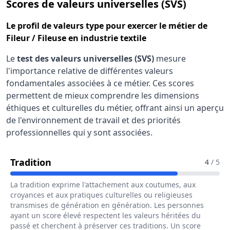
pour le m
Scores de valeurs universelles (SVS)
Le
profil de valeurs type
pour exercer le métier de
Fileur / Fileuse en industrie textile
Le
test des valeurs universelles (SVS)
mesure
l'importance relative de différentes valeurs
fondamentales associées à ce métier. Ces scores
permettent de mieux comprendre les dimensions
éthiques et culturelles du métier, offrant ainsi un aperçu
de l'environnement de travail et des priorités
professionnelles qui y sont associées.
Pour Le Métier De Fileur / Fileuse En In
Tradition
4
/ 5
La tradition exprime l'attachement aux coutumes, aux
croyances et aux pratiques culturelles ou religieuses
transmises de génération en génération. Les personnes
ayant un score élevé respectent les valeurs héritées du
passé et cherchent à préserver ces traditions. Un score