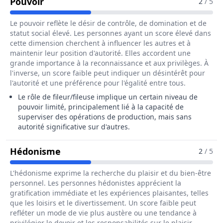
Pour Le Métier De Fileur / Fileuse En Ind
Pouvoir
2
/ 5
Le pouvoir reflète le désir de contrôle, de domination et de
statut social élevé. Les personnes ayant un score élevé dans
cette dimension cherchent à influencer les autres et à
maintenir leur position d'autorité. Elles accordent une
grande importance à la reconnaissance et aux privilèges. À
l'inverse, un score faible peut indiquer un désintérêt pour
l'autorité et une préférence pour l'égalité entre tous.
Le rôle de fileur/fileuse implique un certain niveau de
pouvoir limité, principalement lié à la capacité de
superviser des opérations de production, mais sans
autorité significative sur d'autres.
Pour Le Métier De Fileur / Fileuse En
Hédonisme
2
/ 5
L'hédonisme exprime la recherche du plaisir et du bien-être
personnel. Les personnes hédonistes apprécient la
gratification immédiate et les expériences plaisantes, telles
que les loisirs et le divertissement. Un score faible peut
refléter un mode de vie plus austère ou une tendance à
privilégier le devoir et les responsabilités sur le plaisir.