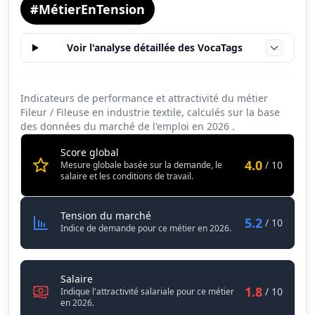
#MétierEnTension
Voir l'analyse détaillée des VocaTags
Indicateurs de performance et attractivité du métier
Fileur / Fileuse en industrie textile, calculés sur la base
des données du marché de l'emploi en
2026
.
Score global
4.0
/ 10
Mesure globale basée sur la demande, le
salaire et les conditions de travail.
Fileur / Fileuse en industrie textile
Tension du marché
5.2
/ 10
Indice de demande pour ce métier en 2026.
Fileur / Fileuse en industrie textile
Salaire
1.8
/ 10
Indique l'attractivité salariale pour ce métier
en 2026.