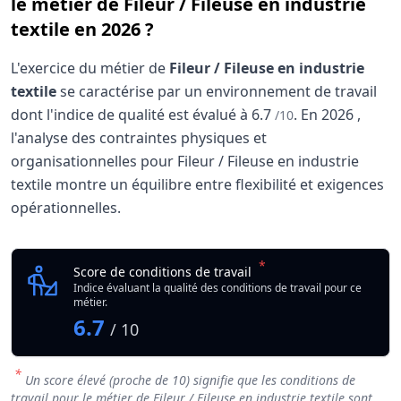
le métier de Fileur / Fileuse en industrie
textile en 2026 ?
L'exercice du métier de
Fileur / Fileuse en industrie
textile
se caractérise par un environnement de travail
dont l'indice de qualité est évalué à
6.7
.
En
2026
,
/10
l'analyse des contraintes physiques et
organisationnelles pour Fileur / Fileuse en industrie
textile montre un équilibre entre flexibilité et exigences
opérationnelles.
Analyse des conditions de travail : Fileur / Fileuse
Indicateur
*
Fileur / Fileuse en indu
Score de conditions de travail
Qualité globale de l'environnement Fileur / Fileuse en indus
Indice évaluant la qualité des conditions de travail pour ce
métier.
6.7
/ 10
*
Un score élevé (proche de 10) signifie que les conditions de
travail pour le métier de Fileur / Fileuse en industrie textile sont