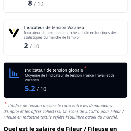
8
/ 10
Indicateur de tension Vocaneo
Indicateur de tension du marché calculé en fonctions des
statistiques du marché de l'emploi.
2
/ 10
*
Indicateur de tension globale
Moyenne de l'indicateur de tension France Travail et de
Vocaneo.
5.2
/ 10
*
L'indice de tension mesure le ratio entre les demandeurs
d'emploi et les offres collectées. Un score de
5.15
/10 pour Fileur /
Fileuse en industrie textile reflète l'équilibre actuel du marché.
Quel est le salaire de Fileur / Fileuse en