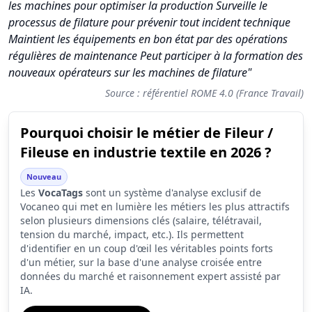
les machines pour optimiser la production Surveille le
processus de filature pour prévenir tout incident technique
Maintient les équipements en bon état par des opérations
régulières de maintenance Peut participer à la formation des
nouveaux opérateurs sur les machines de filature"
Source : référentiel ROME 4.0 (France Travail)
Pourquoi choisir le métier de Fileur /
Synthèse des scores du métier Fileur / Fileuse en industrie text
Fileuse en industrie textile en 2026 ?
Indicateur
Score (sur 10)
Nouveau
Attractivité globale
4.0
Les
VocaTags
sont un système d'analyse exclusif de
Vocaneo qui met en lumière les métiers les plus attractifs
Tension du marché
5.2
selon plusieurs dimensions clés (salaire, télétravail,
tension du marché, impact, etc.). Ils permettent
Salaire
1.8
d'identifier en un coup d'œil les véritables points forts
d'un métier, sur la base d'une analyse croisée entre
Conditions de travail
6.7
données du marché et raisonnement expert assisté par
IA.