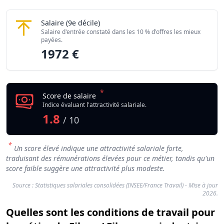
Fileur / Fileuse en industrie textile
Salaire
(9e décile)
Salaire d'entrée constaté dans les 10 % d'offres les mieux
payées.
1972 €
*
Score de salaire
Indice évaluant l'attractivité salariale.
1.8
/ 10
*
Un score élevé indique une attractivité salariale forte,
traduisant des rémunérations élevées pour ce métier, tandis qu'un
score faible suggère une attractivité plus modeste.
Source : Statistiques salariales consolidées (INSEE/France Travail) - Mise à jour
2026.
Quelles sont les conditions de travail pour