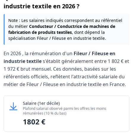
industrie textile en 2026 ?
Note : Les salaires indiqués correspondent au référentiel
du métier
Conducteur / Conductrice de machines de
fabrication de produits textiles
, dont dépend la
spécialisation Fileur / Fileuse en industrie textile.
En
2026
, la rémunération d'un
Fileur / Fileuse en
industrie textile
s'établit généralement entre
1 802 €
et
1 972 €
brut mensuel. Ces données, basées sur les
référentiels officiels, reflètent l'attractivité salariale du
métier de Fileur / Fileuse en industrie textile en France.
Grille salariale Fileur / Fileuse en industrie textile
Fileur / Fileuse en industrie textile
Salaire
(1er décile)
Niveau de salaire (Déciles)
Montant me
Plafond salarial observé parmi les offres les moins
Salaire minimum (10% les moins rémunérés)
1802 €
rémunérées (10 % du bas)
1802 €
Salaire maximum (10% les mieux rémunérés)
1972 €