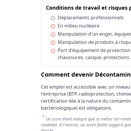
Résumé des 
Conditions de travail et risques
Catégorie
Conditions de travail et risques professi
Condition :
Déplacements professionnels
Conditions de travail et risques professi
Condition :
En milieu nucléaire
Conditions de travail et risques professi
Condition :
Manipulation d'un engin, équipe
Conditions de travail et risques professi
Condition :
Manipulation de produits à risqu
Conditions de travail et risques professi
Condition :
Port d'équipement de protection i
Statut d'emploi
chaussures, casque, protections 
Comment devenir Décontaminat
Cet emploi est accessible avec un nivea
l'entreprise (BTP, radioprotection, chimie
certification liée à la nature du contami
bactériologique) est obligatoire.
*
Un score élevé indique que ce métier est relati
candidat. À l'inverse, un score faible suggère qu
d'accès.