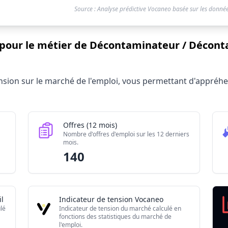
Source : Analyse prédictive Vocaneo basée sur les donnée
i pour le métier de Décontaminateur / Décont
ur / Décontamineuse nucléaire et radiologique 2026
tension sur le marché de l'emploi, vous permettant d'appré
Valeur brute
110
140
Offres (12 mois)
80
Nombre d'offres d'emploi sur les 12 derniers
mois.
2.885/10
140
l
Indicateur de tension Vocaneo
lé
Indicateur de tension du marché calculé en
fonctions des statistiques du marché de
l'emploi.