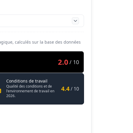
ogique, calculés sur la base des données
2.0
/ 10
Décontaminateur / Décontamineuse nucléai
Conditions de travail
aire et radiologique
Qualité des conditions et de
4.4
/ 10
l'environnement de travail en
2026.