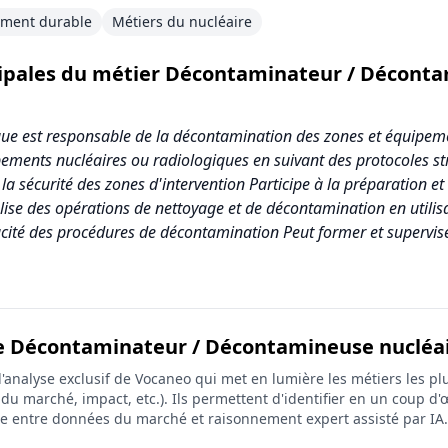
ement durable
Métiers du nucléaire
ncipales du métier Décontaminateur / Déconta
que est responsable de la décontamination des zones et équipeme
ements nucléaires ou radiologiques en suivant des protocoles stri
la sécurité des zones d'intervention Participe à la préparation e
lise des opérations de nettoyage et de décontamination en utilis
acité des procédures de décontamination Peut former et supervise
de Décontaminateur / Décontamineuse nucléair
nateur / Décontamineuse nucléaire et radiologique
analyse exclusif de Vocaneo qui met en lumière les métiers les plu
Score (sur 10)
on du marché, impact, etc.). Ils permettent d'identifier en un coup d'œ
ée entre données du marché et raisonnement expert assisté par IA.
2.0