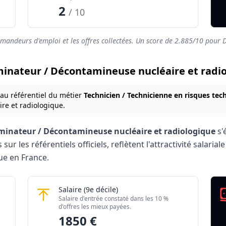
2
/ 10
emandeurs d'emploi et les offres collectées. Un score de
2.885
/10 pour 
minateur / Décontamineuse nucléaire et radio
 au référentiel du métier
Technicien / Technicienne en risques te
re et radiologique.
inateur / Décontamineuse nucléaire et radiologique
s'
r les référentiels officiels, reflètent l'attractivité salari
ue en France.
ntamineuse nucléaire et radiologique 2026
euse nucléaire et radiologique
Décontaminateur / Décontamineuse nucléa
Salaire
(9e décile)
Montant mensuel brut
Salaire d'entrée constaté dans les 10 %
rés)
1722 €
d'offres les mieux payées.
1850 €
rés)
1850 €