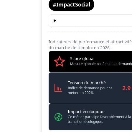
#ImpactSocial
Tension du marché
Salaire
Conditions de travail
Indicateurs de performance et attractivi
du marché de l'emploi en
2026
.
Score global
Mesure globale basée sur la demande, l
Décontaminat
Tension du marché
2.9
Indice de demande pour ce
métier en 2026.
Impact écologique
Ce métier participe favorablement à la
transition écologique.