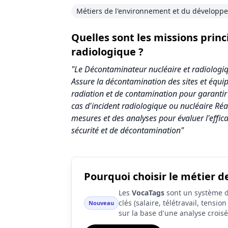
Métiers de l'environnement et du développ
Quelles sont les missions pri
radiologique ?
"Le Décontaminateur nucléaire et radiologi
Assure la décontamination des sites et équip
radiation et de contamination pour garantir 
cas d'incident radiologique ou nucléaire Réa
mesures et des analyses pour évaluer l'effic
sécurité et de décontamination"
Pourquoi choisir le métier 
Synthèse des scores du métier Décontami
Les
VocaTags
sont un système d'
Indicateur
clés (salaire, télétravail, tensi
Nouveau
sur la base d'une analyse crois
Attractivité globale