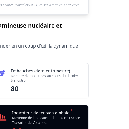
s France Travail et INSEE, mises à jour en
Août 2026
.
amineuse nucléaire et
hender en un coup d'œil la dynamique
Embauches (dernier trimestre)
Nombre d'embauches au cours du dernier
trimestre.
80
*
Indicateur de tension globale
Moyenne de l'indicateur de tension France
Travail et de Vocaneo.