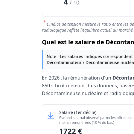
4
/ 10
*
L'indice de tension mesure le ratio entre les d
radiologique reflète l'équilibre actuel du marché.
Quel est le salaire de Déconta
Note : Les salaires indiqués correspondent
Décontaminateur / Décontamineuse nucléai
En
2026
, la rémunération d'un
Décontam
850 €
brut mensuel. Ces données, basées su
Décontamineuse nucléaire et radiologiq
Grille salariale Décontaminateur / Déco
Décontaminateur / Décontamin
Salaire
(1er décile)
Niveau de salaire (Déciles)
Plafond salarial observé parmi les offres les
Salaire minimum (10% les moins rémuné
moins rémunérées (10 % du bas)
1722 €
Salaire maximum (10% les mieux rémuné