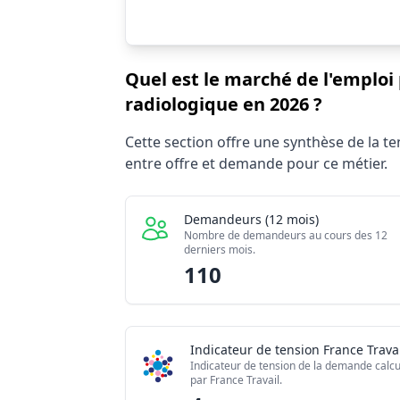
Quel est le marché de l'emplo
radiologique en 2026 ?
Statistiques recrutement Décontaminate
Cette section offre une synthèse de la 
Indicateur
entre offre et demande pour ce métier.
Demandeurs d'emploi (12 mois)
Offres publiées (12 mois)
Demandeurs (12 mois)
Embauches constatées
Nombre de demandeurs au cours des 12
derniers mois.
Indice de tension globale
110
Indicateur de tension France Travai
Indicateur de tension de la demande calcu
par France Travail.