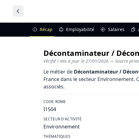
Récap
Employabilité
Salaires
Décontaminateur / Décont
Vérifié / mis à jour le
27/01/2026
— Source princi
Le métier de
Décontaminateur / Décont
France dans le secteur Environnement. Cet
associés.
CODE ROME
I1504
SECTEUR D'ACTIVITÉ
Environnement
THÉMATIQUES