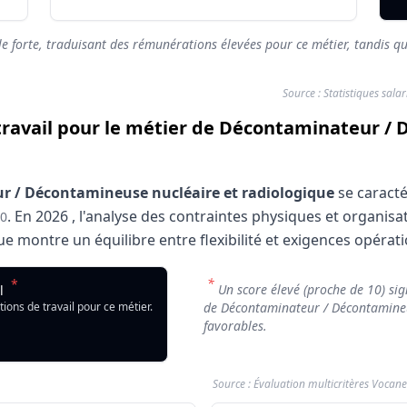
le forte, traduisant des rémunérations élevées pour ce métier, tandis qu
Source : Statistiques sala
 travail pour le métier de Décontaminateur /
 / Décontamineuse nucléaire et radiologique
se caracté
.
En
2026
, l'analyse des contraintes physiques et organis
10
 montre un équilibre entre flexibilité et exigences opérati
ail : Décontaminateur / Décontamineuse nucléaire et radiol
*
*
Décontaminateur / Décontamineuse nucléaire et radiologique
Un score élevé (proche de 10) sign
il
Indicateur
N
tions de travail pour ce métier.
de Décontaminateur / Décontamineus
ontaminateur / Décontamineuse nucléaire et radiologique
4
favorables.
Source : Évaluation multicritères Vocane