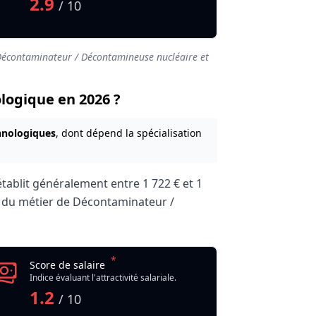
2.9
/ 10
Décontaminateur / Décontamineuse nucléaire et
logique en 2026 ?
chnologiques
, dont dépend la spécialisation
établit généralement entre
1 722 €
et
1
ale du métier de Décontaminateur /
*
ire et radiologique
Score de salaire
Indice évaluant l'attractivité salariale.
1.2
/ 10