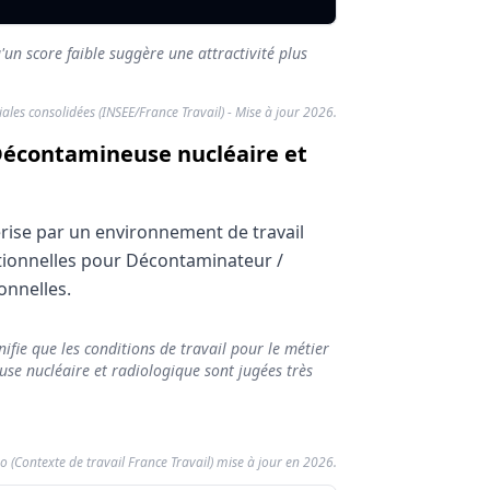
'un score faible suggère une attractivité plus
riales consolidées (INSEE/France Travail) - Mise à jour 2026.
 Décontamineuse nucléaire et
rise par un environnement de travail
ationnelles pour Décontaminateur /
onnelles.
ogique
ifie que les conditions de travail pour le métier
ote de confort
e nucléaire et radiologique sont jugées très
.38/10
o (Contexte de travail France Travail) mise à jour en 2026.