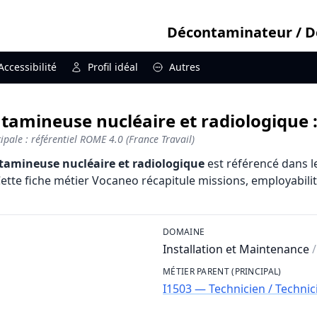
Décontaminateur / D
Accessibilité
Profil idéal
Autres
amineuse nucléaire et radiologique :
pale : référentiel ROME 4.0 (France Travail)
amineuse nucléaire et radiologique
est référencé dans l
te fiche métier Vocaneo récapitule missions, employabilité, 
DOMAINE
Installation et Maintenance
/
MÉTIER PARENT (PRINCIPAL)
I1503 — Technicien / Techni