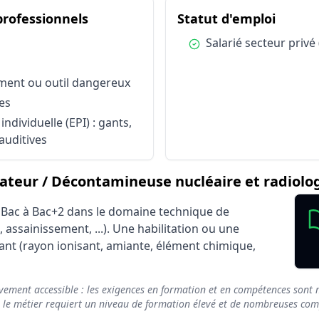
conditions d'exercice : Décontaminateur / Décontamineuse
du métier Décontaminateur / Décon
du mét
 professionnels
Statut d'emploi
Facteur d'in
onnels
Déplacements professionnels
Condition :
Salarié secteur privé
onnels
En milieu nucléaire
onnels
Manipulation d'un engin, équipement ou outil dange
ment ou outil dangereux
onnels
Manipulation de produits à risques
es
onnels
Port d'équipement de protection individuelle (EPI) : 
ndividuelle (EPI) : gants,
Salarié secteur privé (CDI, CDD)
auditives
eur / Décontamineuse nucléaire et radiolog
u Bac à Bac+2 dans le domaine technique de
, assainissement, ...). Une habilitation ou une
nant (rayon ionisant, amiante, élément chimique,
vement accessible : les exigences en formation et en compétences sont m
e le métier requiert un niveau de formation élevé et de nombreuses compé