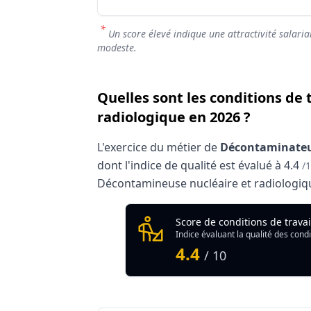
*
Un score élevé indique une attractivité salaria
modeste.
Quelles sont les conditions de
radiologique en 2026 ?
L'exercice du métier de
Décontaminateur
dont l'indice de qualité est évalué à
4.4
/
Décontamineuse nucléaire et radiologique
Analyse des conditions de trav
Score de conditions de trava
Indice évaluant la qualité des condi
Qualité globale de l'environnement Déc
4.4
/ 10