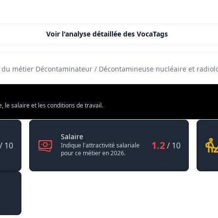
2.9
1.2
Voir l'analyse détaillée des VocaTags
4.4
té du métier Décontaminateur / Décontamineuse nucléaire et radiol
e salaire et les conditions de travail.
eur / Décontamineuse nucléaire et radiologique
Décontaminateur / Décontamineuse nuclé
Salaire
1.2
/ 10
/ 10
Indique l'attractivité salariale
pour ce métier en 2026.