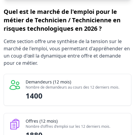
Quel est le marché de l'emploi pour le
métier de Technicien / Technicienne en
risques technologiques en 2026 ?
Statistiques recrutement Technicien / Technicienne en ri
Cette section offre une synthèse de la tension sur le
Indicateur
marché de l'emploi, vous permettant d'appréhender en
Demandeurs d'emploi (12 mois)
un coup d'œil la dynamique entre offre et demande
Offres publiées (12 mois)
pour ce métier.
Embauches constatées
Indice de tension globale
Demandeurs (12 mois)
Nombre de demandeurs au cours des 12 derniers mois.
1400
Offres (12 mois)
Nombre d'offres d'emploi sur les 12 derniers mois.
1880