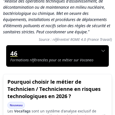
"Réalise des opérations techniques d'assainissement, de
décontamination ou de maintenance en milieu nucléaire,
bactériologique ou chimique. Met en oeuvre des
équipements, installations et procédures de déplacements
d'éléments polluants et nocifs selon des règles de sécurité et
sanitaires strictes. Peut coordonner une équipe."
Source : référentiel ROME 4.0 (France Travail)
46
Formations référencées pour ce métier sur Vocaneo
Pourquoi choisir le métier de
Synthèse des scores du métier Technicien / Technicienne en r
Technicien / Technicienne en risques
Indicateur
Score (sur 1
technologiques en 2026 ?
Attractivité globale
1.7
Nouveau
Les
VocaTags
sont un système d'analyse exclusif de
Tension du marché
2.9