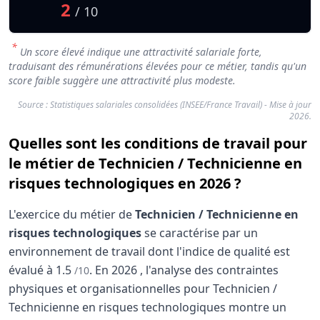
2
/ 10
*
Un score élevé indique une attractivité salariale forte,
traduisant des rémunérations élevées pour ce métier, tandis qu'un
score faible suggère une attractivité plus modeste.
Source : Statistiques salariales consolidées (INSEE/France Travail) - Mise à jour
2026.
Quelles sont les conditions de travail pour
le métier de Technicien / Technicienne en
risques technologiques en 2026 ?
L'exercice du métier de
Technicien / Technicienne en
risques technologiques
se caractérise par un
environnement de travail dont l'indice de qualité est
évalué à
1.5
.
En
2026
, l'analyse des contraintes
/10
physiques et organisationnelles pour Technicien /
Technicienne en risques technologiques montre un