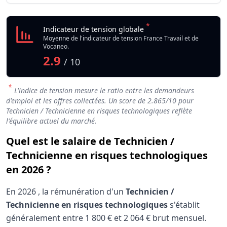
*
Indicateur de tension globale
Moyenne de l'indicateur de tension France Travail et de
Vocaneo.
2.9
/ 10
*
L'indice de tension mesure le ratio entre les demandeurs
d'emploi et les offres collectées. Un score de
2.865
/10 pour
Technicien / Technicienne en risques technologiques reflète
l'équilibre actuel du marché.
Quel est le salaire de Technicien /
Technicienne en risques technologiques
en 2026 ?
En
2026
, la rémunération d'un
Technicien /
Technicienne en risques technologiques
s'établit
généralement entre
1 800 €
et
2 064 €
brut mensuel.