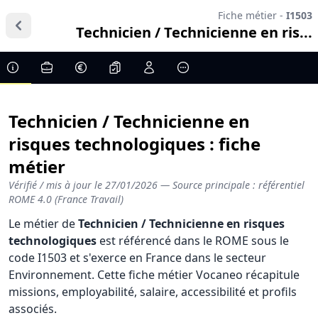
Fiche métier -
I1503
Technicien / Technicienne en ris...
Technicien / Technicienne en
risques technologiques : fiche
métier
Vérifié / mis à jour le
27/01/2026
— Source principale : référentiel
ROME 4.0 (France Travail)
Le métier de
Technicien / Technicienne en risques
technologiques
est référencé dans le ROME sous le
code I1503 et s'exerce en France dans le secteur
Environnement. Cette fiche métier Vocaneo récapitule
missions, employabilité, salaire, accessibilité et profils
associés.