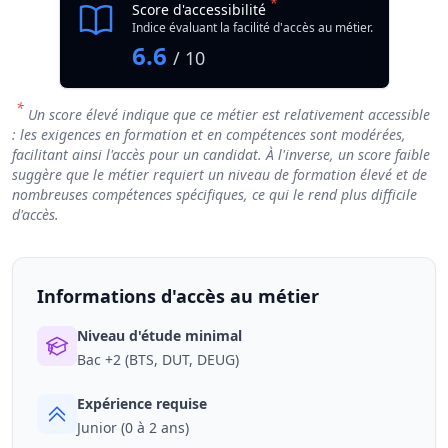
*
Score d'accessibilité
Indice évaluant la facilité d'accès au métier.
6.6
/ 10
*
Un score élevé indique que ce métier est relativement accessible
: les exigences en formation et en compétences sont modérées,
facilitant ainsi l'accès pour un candidat. À l'inverse, un score faible
suggère que le métier requiert un niveau de formation élevé et de
nombreuses compétences spécifiques, ce qui le rend plus difficile
d'accès.
Informations d'accès au métier
Niveau d'étude minimal
Bac +2 (BTS, DUT, DEUG)
Expérience requise
Junior (0 à 2 ans)