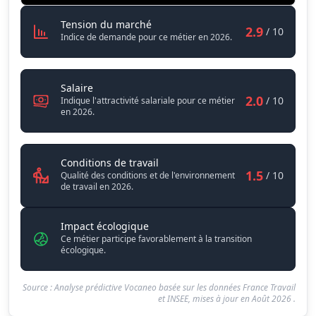
Technicien / Technicienne en risq
Tension du marché
2.9
/ 10
Indice de demande pour ce métier en 2026.
Technicien / Technicienne en risques technolo
Salaire
2.0
/ 10
Indique l'attractivité salariale pour ce métier
en 2026.
Technicien / Technicienne en ris
Conditions de travail
1.5
/ 10
Qualité des conditions et de l'environnement
de travail en 2026.
Impact écologique
Ce métier participe favorablement à la transition
écologique.
Source : Analyse prédictive Vocaneo basée sur les données France Travail
et INSEE, mises à jour en
Août 2026
.