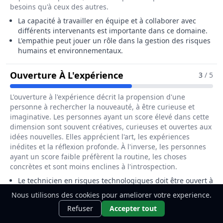
besoins qu'à ceux des autres.
La capacité à travailler en équipe et à collaborer avec
différents intervenants est importante dans ce domaine.
L'empathie peut jouer un rôle dans la gestion des risques
humains et environnementaux.
Pour Le Métier De Tec
Ouverture À L'expérience
3
/ 5
L'ouverture à l'expérience décrit la propension d'une
personne à rechercher la nouveauté, à être curieuse et
imaginative. Les personnes ayant un score élevé dans cette
dimension sont souvent créatives, curieuses et ouvertes aux
idées nouvelles. Elles apprécient l'art, les expériences
inédites et la réflexion profonde. À l'inverse, les personnes
ayant un score faible préfèrent la routine, les choses
concrètes et sont moins enclines à l'introspection.
Le technicien en risques technologiques doit être ouvert à
l'apprentissage de nouvelles technologies et méthodes.
Nous utilisons des cookies pour ameliorer votre experience.
Ce métier t'intéresse ?
La capacité à s'adapter à des situations imprévues et à de
Découvre
Découvrir
Refuser
Accepter tout
nouveaux défis est importante.
comment le devenir.