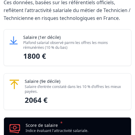
Ces données, basées sur les référentiels officiels,
reflètent l'attractivité salariale du métier de Technicien /
Technicienne en risques technologiques en France.
Grille salariale Technicien / Technicienne en risques tech
Technicien / Technicienne en risques technolog
Salaire
(1er décile)
Niveau de salaire (Déciles)
Montant 
Plafond salarial observé parmi les offres les moins
Salaire minimum (10% les moins rémunérés)
1800 €
rémunérées (10 % du bas)
1800 €
Salaire maximum (10% les mieux rémunérés)
2064 €
Technicien / Technicienne en risques technolo
Salaire
(9e décile)
Salaire d'entrée constaté dans les 10 % d'offres les mieux
payées.
2064 €
*
Score de salaire
Indice évaluant l'attractivité salariale.