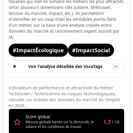
Vocaneo qui met en lumière les métiers les plus attractifs
Salaire
2.0
selon plusieurs dimensions clés (salaire, télétravail,
tension du marché, impact, etc.). Ils permettent
Conditions de travail
1.5
d'identifier en un coup d'œil les véritables points forts
d'un métier, sur la base d'une analyse croisée entre
données du marché et raisonnement expert assisté par
IA.
#ImpactÉcologique
#ImpactSocial
Voir l'analyse détaillée des VocaTags
Indicateurs de performance et attractivité du métier
Technicien / Technicienne en risques technologiques,
calculés sur la base des données du marché de l'emploi
en
2026
.
Score global
1.7
/ 10
Mesure globale basée sur la demande, le
salaire et les conditions de travail.