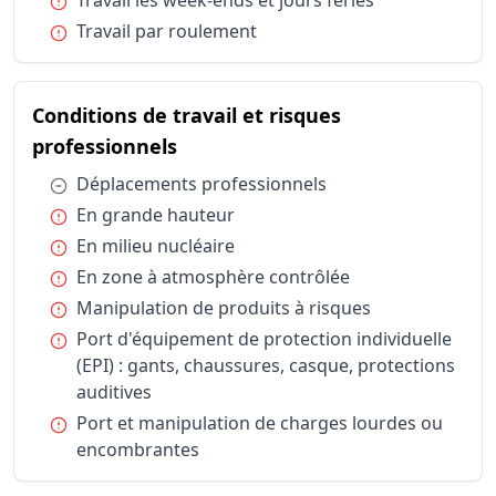
Condition :
Travail les week-ends et jours fériés
Horaires et durée du travail
Travail pa
Condition :
Travail par roulement
Conditions de travail et risques professionnels
Déplaceme
Conditions de travail et risques professionnels
En grande
Conditions de travail et risques professionnels
En milieu 
Conditions de travail et risques
Conditions de travail et risques professionnels
En zone à
du métier Technicien / Technici
professionnels
Conditions de travail et risques professionnels
Manipulati
Condition :
Déplacements professionnels
Conditions de travail et risques professionnels
Port d'équ
Condition :
En grande hauteur
Conditions de travail et risques professionnels
Port et ma
Condition :
En milieu nucléaire
Condition :
En zone à atmosphère contrôlée
Condition :
Manipulation de produits à risques
Condition :
Port d'équipement de protection individuelle
(EPI) : gants, chaussures, casque, protections
auditives
Condition :
Port et manipulation de charges lourdes ou
encombrantes