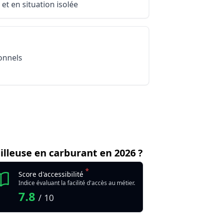
et en situation isolée
Avantage
Avantage
Avantage
use avitailleuse en carburant
métier Conducteur livreur avitailleur / Conductrice
Avantage
ionnels
tailleuse en carburant
illeuse en carburant en 2026 ?
*
Score d'accessibilité
Indice évaluant la facilité d'accès au métier.
7.8
/ 10