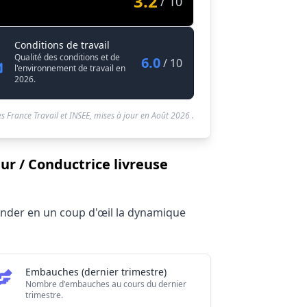
3.2
/ 10
Conducteur livreur avitailleur / Conductric
Conditions de travail
ce livreuse avitailleuse en carburant
Qualité des conditions et de
6.0
/ 10
l'environnement de travail en
2026.
s France Travail et INSEE, mises à jour en
Août 2026
.
ur / Conductrice livreuse
ant 2026
hender en un coup d'œil la dynamique
Embauches (dernier trimestre)
Nombre d'embauches au cours du dernier
trimestre.