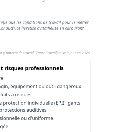
ailleuse en carburant
e en carburant
ifie que les conditions de travail pour le métier
Note de confort
Conductrice livreuse avitailleuse en carburant
 en carburant
6.04/10
o (Contexte de travail France Travail) mise à jour en 2026.
e livreuse avitailleuse en carburant (Données 2026)
livreuse avitailleuse en carburant
du métier Conducteur livre
et risques professionnels
fluence
Impact sur 
Neutre
re
Contrainte
ngin, équipement ou outil dangereux
reux
Contrainte
uits à risques
Contrainte
protection individuelle (EPI) : gants,
gants, chaussures, casque, protections auditives
Contrainte
protections auditives
Avantage
sionnelle ou d'uniforme
Contrainte
ngée
Contrainte