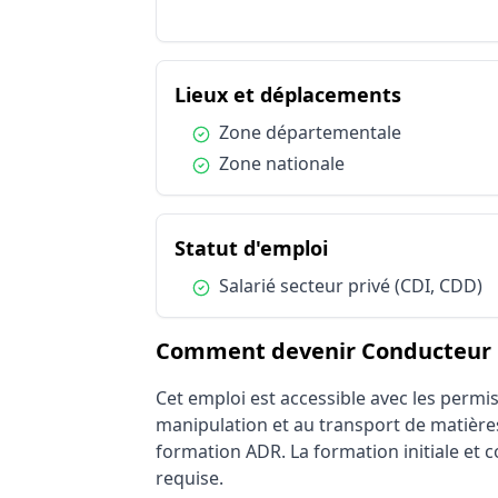
Lieux et déplacements
Lieux et déplacements
Publics spécifiques
du métier
Lieux et déplacements
Statut d'emploi
Condition :
Zone départementale
Condition :
Zone nationale
du métier Conduct
Statut d'emploi
Condition :
Salarié secteur privé (CDI, CDD)
Comment devenir Conducteur liv
Cet emploi est accessible avec les permis 
manipulation et au transport de matières
formation ADR. La formation initiale et 
requise.