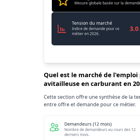
Mesure globale basée sur la demande, l
Salaire
Conditions de travail
Conducteur li
Tension du marché
3.0
Indice de demande pour ce
métier en 2026.
Quel est le marché de l'emploi 
avitailleuse en carburant en 20
Statistiques recrutement Conducteur livre
Cette section offre une synthèse de la 
Indicat
entre offre et demande pour ce métier.
Demandeurs d'emploi (12 mois)
Offres publiées (12 mois)
Demandeurs (12 mois)
Embauches constatées
Nombre de demandeurs au cours des 12
derniers mois.
Indice de tension globale