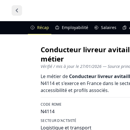
Récap
Employabilité
Salaires
Conducteur livreur avitail
métier
Vérifié / mis à jour le
27/01/2026
— Source princi
Le métier de
Conducteur livreur avitail
N4114 et s'exerce en France dans le secte
accessibilité et profils associés.
CODE ROME
N4114
SECTEUR D'ACTIVITÉ
Logistique et transport