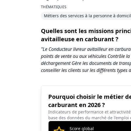
THÉMATIQUES
Métiers des services à la personne à domici
Quelles sont les missions princ
avitailleuse en carburant ?
"Le Conducteur livreur avitailleur en carbura
points de vente ou aux véhicules Contrôle la 
déchargement Gère les documents de transpo
conseiller les clients sur les différents type
Pourquoi choisir le métier de
Synthèse des scores du métier Conducteur l
carburant en 2026 ?
Indicateur
Indicateurs de performance et attractivité
base des données du marché de l'emploi
Attractivité globale
Score global
Tension du marché