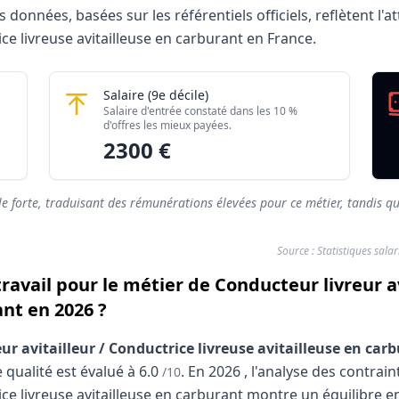
données, basées sur les référentiels officiels, reflètent l'at
ice livreuse avitailleuse en carburant en France.
lleur / Conductrice livreuse avitailleuse en carburant 2026
 / Conductrice livreuse avitailleuse en carburant
Conducteur livreur avitailleur / Conductri
Salaire
(9e décile)
iles)
Montant mensuel brut
Salaire d'entrée constaté dans les 10 %
rés)
1802 €
d'offres les mieux payées.
2300 €
rés)
2300 €
le forte, traduisant des rémunérations élevées pour ce métier, tandis qu
Source : Statistiques sala
travail pour le métier de Conducteur livreur a
ant en 2026 ?
ur avitailleur / Conductrice livreuse avitailleuse en car
 qualité est évalué à
6.0
.
En
2026
, l'analyse des contrai
/10
ce livreuse avitailleuse en carburant montre un équilibre ent