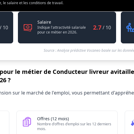
e salaire et les conditions de travail.
2.7
6.0
vreur avitailleur / Conductrice livreuse avitailleuse en carburant
Conducteur livreur avitailleur / Conductri
Salaire
2.7
/ 10
/ 10
Indique l'attractivité salariale
pour ce métier en 2026.
Source : Analyse prédictive Vocaneo basée sur les donnée
pour le métier de Conducteur livreur avitaille
26 ?
ur avitailleur / Conductrice livreuse avitailleuse en carbur
tension sur le marché de l'emploi, vous permettant d'appré
eur
Valeur brute
320
710
Offres (12 mois)
60
Nombre d'offres d'emploi sur les 12 derniers
mois.
2.995/10