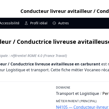
Conducteur livreur avitailleur / Cond
Accessibilité
Profil idéal
Autres
leur / Conductrice livreuse avitailleus
pale : référentiel ROME 4.0 (France Travail)
leur / Conductrice livreuse avitailleuse en carburant
est 
ur Logistique et transport. Cette fiche métier Vocaneo récap
DOMAINE
Transport et Logistique
/
Per
MÉTIER PARENT (PRINCIPAL)
N4105 — Conducteur-livreur 