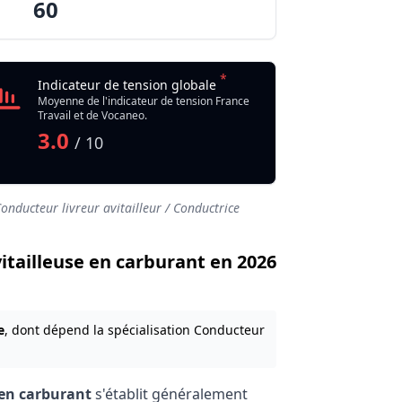
60
*
Indicateur de tension globale
Moyenne de l'indicateur de tension France
Travail et de Vocaneo.
3.0
/ 10
onducteur livreur avitailleur / Conductrice
vitailleuse en carburant en 2026
e
, dont dépend la spécialisation Conducteur
 en carburant
s'établit généralement