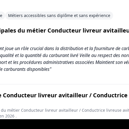
le
Métiers accessibles sans diplôme et sans expérience
ipales du métier Conducteur livreur avitailleu
nt joue un rôle crucial dans la distribution et la fourniture de ca
qualité et la quantité du carburant livré Veille au respect des n
rt et les procédures administratives associées Maintient son vé
s de carburants disponibles"
 Conducteur livreur avitailleur / Conductrice 
ivreur avitailleur / Conductrice livreuse avitailleuse en carburant
Score (sur 10)
 du métier Conducteur livreur avitailleur / Conductrice livreuse avit
 en
2026
.
3.2
3.0