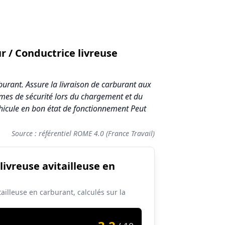
r / Conductrice livreuse
rburant. Assure la livraison de carburant aux
ormes de sécurité lors du chargement et du
hicule en bon état de fonctionnement Peut
Source : référentiel ROME 4.0 (France Travail)
livreuse avitailleuse en
ailleuse en carburant, calculés sur la