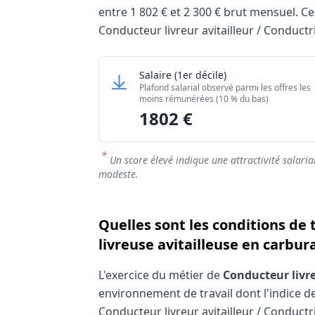
entre
1 802 €
et
2 300 €
brut mensuel. Ces 
Conducteur livreur avitailleur / Conductr
Grille salariale Conducteur livreur avitai
Conducteur livreur avitailleur
Salaire
(1er décile)
Niveau de salaire (Déc
Plafond salarial observé parmi les offres les
Salaire minimum (10% les moins rémuné
moins rémunérées (10 % du bas)
1802 €
Salaire maximum (10% les mieux rémuné
*
Un score élevé indique une attractivité salaria
modeste.
Quelles sont les conditions de 
livreuse avitailleuse en carbur
L'exercice du métier de
Conducteur livre
environnement de travail dont l'indice de
Conducteur livreur avitailleur / Conductri