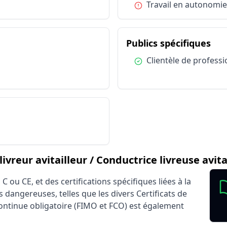
Condition :
Travail en autonomie 
Zone départementale
Zone nationale
Clientèle de professionnels
 Conducteur livreur avitailleur / Conductrice livre
du 
Publics spécifiques
Salarié secteur privé (CDI, CDD)
Condition :
Clientèle de profess
eur livreur avitailleur / Conductrice livreuse avi
reur avitailleur / Conductrice livreuse avita
C ou CE, et des certifications spécifiques liées à la
 dangereuses, telles que les divers Certificats de
continue obligatoire (FIMO et FCO) est également