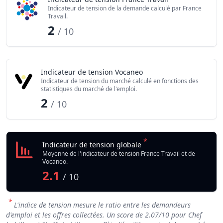
Indicateur de tension de la demande calculé par France
Travail.
2
/ 10
Indicateur de tension Vocaneo
Indicateur de tension du marché calculé en fonctions des
statistiques du marché de l'emploi.
2
/ 10
*
Indicateur de tension globale
Moyenne de l'indicateur de tension France Travail et de
Vocaneo.
2.1
/ 10
*
L'indice de tension mesure le ratio entre les demandeurs
d'emploi et les offres collectées. Un score de
2.07
/10 pour Chef