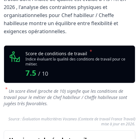
2026
, l'analyse des contraintes physiques et
organisationnelles pour Chef habilleur / Cheffe
habilleuse montre un équilibre entre flexibilité et
exigences opérationnelles.
Analyse des conditions de travail : Chef habilleur
Indicateur
*
Chef habilleur / Cheff
Score de conditions de travail
Qualité globale de l'environnement Chef habilleur / Cheff
Indice évaluant la qualité des conditions de travail pour ce
métier.
7.5
/ 10
*
Un score élevé (proche de 10) signifie que les conditions de
travail pour le métier de Chef habilleur / Cheffe habilleuse sont
jugées très favorables.
Source : Évaluation multicritères Vocaneo (Contexte de travail France Travail)
mise à jour en 2026.
Résumé des conditions d'exercice : 