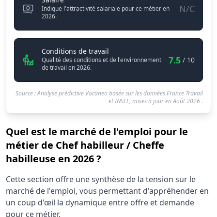
N/C
Indique l'attractivité salariale pour ce métier en
2026.
Chef habilleur / Cheffe habilleus
Conditions de travail
7.5
/ 10
Qualité des conditions et de l'environnement
de travail en 2026.
Source : Analyse prédictive Vocaneo basée sur les données France Travail
et INSEE, mises à jour en
Août 2026
.
Quel est le marché de l'emploi pour le
métier de Chef habilleur / Cheffe
habilleuse en 2026 ?
Statistiques recrutement Chef habilleur / Cheffe habilleu
Cette section offre une synthèse de la tension sur le
Indicateur
Valeur br
marché de l'emploi, vous permettant d'appréhender en
Demandeurs d'emploi (12 mois)
220
un coup d'œil la dynamique entre offre et demande
Offres publiées (12 mois)
pour ce métier.
70