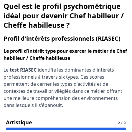
Quel est le profil psychométrique
idéal pour devenir Chef habilleur /
Cheffe habilleuse ?
pour
Profil d'intérêts professionnels (RIASEC)
Le
profil d'intérêt type
pour exercer le métier de Chef
habilleur / Cheffe habilleuse
Le
test RIASEC
identifie les dominantes d'intérêts
professionnels à travers six types. Ces scores
permettent de cerner les types d'activités et de
contextes de travail privilégiés dans ce métier, offrant
une meilleure compréhension des environnements
dans lesquels il s'épanouit.
Pour Le Métier De Chef Habilleur / Ch
Artistique
5
/ 5