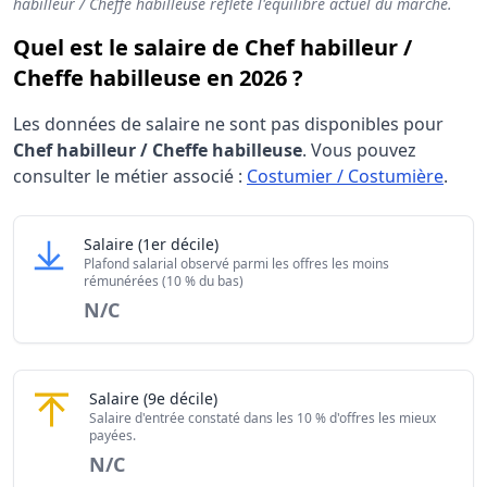
habilleur / Cheffe habilleuse reflète l'équilibre actuel du marché.
Quel est le salaire de Chef habilleur /
Cheffe habilleuse en 2026 ?
Les données de salaire ne sont pas disponibles pour
Chef habilleur / Cheffe habilleuse
. Vous pouvez
consulter le métier associé :
Costumier / Costumière
.
Grille salariale Chef habilleur / Cheffe habilleuse 
Chef habilleur / Cheffe habilleuse
Salaire
(1er décile)
Niveau de salaire (Déciles)
Montant me
Plafond salarial observé parmi les offres les moins
Salaire minimum (10% les moins rémunérés)
N/C
rémunérées (10 % du bas)
N/C
Salaire maximum (10% les mieux rémunérés)
N/C
Chef habilleur / Cheffe habilleuse
Salaire
(9e décile)
Salaire d'entrée constaté dans les 10 % d'offres les mieux
payées.
N/C