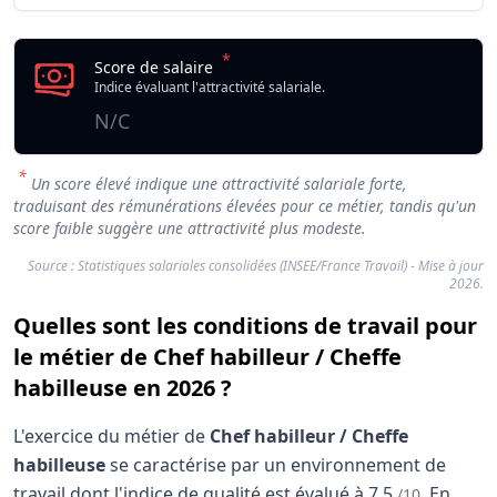
*
Score de salaire
Indice évaluant l'attractivité salariale.
N/C
*
Un score élevé indique une attractivité salariale forte,
traduisant des rémunérations élevées pour ce métier, tandis qu'un
score faible suggère une attractivité plus modeste.
Source : Statistiques salariales consolidées (INSEE/France Travail) - Mise à jour
2026.
Quelles sont les conditions de travail pour
le métier de Chef habilleur / Cheffe
habilleuse en 2026 ?
L'exercice du métier de
Chef habilleur / Cheffe
habilleuse
se caractérise par un environnement de
travail dont l'indice de qualité est évalué à
7.5
.
En
/10