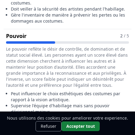
costumes.
Doit veiller à la sécurité des artistes pendant l'habillage.
Gère l'inventaire de manière à prévenir les pertes ou les
dommages aux costumes.
Pour Le Métier De Chef Habilleur / Chef
Pouvoir
2
/ 5
Le pouvoir reflète le désir de contrôle, de domination et de
statut social élevé. Les personnes ayant un score élevé dans
cette dimension cherchent à influencer les autres et à
maintenir leur position d'autorité. Elles accordent une
grande importance à la reconnaissance et aux privilèges. À
l'inverse, un score faible peut indiquer un désintérêt pour
l'autorité et une préférence pour l'égalité entre tous.
Peut influencer le choix esthétiques des costumes par
rapport à la vision artistique.
Supervise l'équipe d'habillage mais sans pouvoir
décisionnel majeur.
Doit respecter les demandes des directeurs artistiques.
Nous utilisons des cookies pour ameliorer votre experience.
Ce métier t'intéresse ?
Découvre
Découvrir
Refuser
Accepter tout
comment le devenir.
Pour Le Métier De Chef Habilleur 
Universalisme
2
/ 5