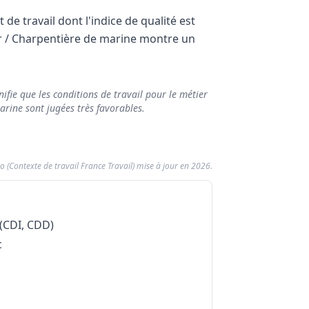
e travail dont l'indice de qualité est
er / Charpentière de marine montre un
ifie que les conditions de travail pour le métier
rine sont jugées très favorables.
o (Contexte de travail France Travail) mise à jour en 2026.
tière de marine (Données 2026)
re de marine
ier Charpentier / Charpentière de marine
fluence
Impact sur 
Contrainte
 (CDI, CDD)
Contrainte
c
Contrainte
Contrainte
gants, chaussures, casque, protections auditives
Contrainte