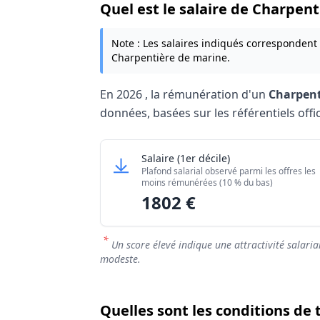
Quel est le salaire de Charpen
Note : Les salaires indiqués correspondent
Charpentière de marine.
En
2026
, la rémunération d'un
Charpent
données, basées sur les référentiels offic
Grille salariale Charpentier / Char
Charpentier / Charpentière d
Salaire
(1er décile)
Niveau de salaire (Déciles)
Plafond salarial observé parmi les offres les
Salaire minimum (10% les moins rémuné
moins rémunérées (10 % du bas)
1802 €
Salaire maximum (10% les mieux rémuné
*
Un score élevé indique une attractivité salaria
modeste.
Quelles sont les conditions de 