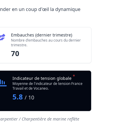
hender en un coup d'œil la dynamique
Embauches (dernier trimestre)
Nombre d'embauches au cours du dernier
trimestre.
70
*
Indicateur de tension globale
Moyenne de l'indicateur de tension France
Travail et de Vocaneo.
5.8
/ 10
arpentier / Charpentière de marine reflète