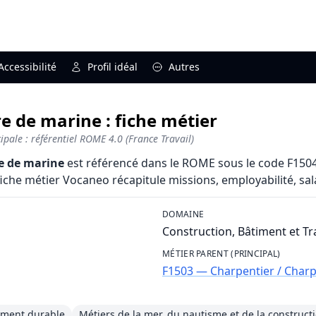
Accessibilité
Profil idéal
Autres
e de marine : fiche métier
pale : référentiel ROME 4.0 (France Travail)
e de marine
est référencé dans le ROME sous le code F1504 
iche métier Vocaneo récapitule missions, employabilité, salai
DOMAINE
Construction, Bâtiment et T
MÉTIER PARENT (PRINCIPAL)
F1503 — Charpentier / Charp
ement durable
Métiers de la mer, du nautisme et de la construct