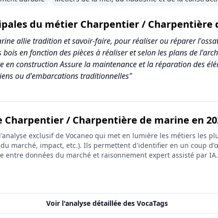
cipales du métier Charpentier / Charpentière
ne allie tradition et savoir-faire, pour réaliser ou réparer l'oss
 bois en fonction des pièces à réaliser et selon les plans de l'arc
ire en construction Assure la maintenance et la réparation des é
iens ou d'embarcations traditionnelles"
e Charpentier / Charpentière de marine en 20
r / Charpentière de marine
analyse exclusif de Vocaneo qui met en lumière les métiers les plu
Score (sur 10)
on du marché, impact, etc.). Ils permettent d'identifier en un coup d'œ
ée entre données du marché et raisonnement expert assisté par IA.
4.0
5.8
2.6
Voir l'analyse détaillée des VocaTags
4.0