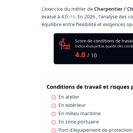
L'exercice du métier de
Charpentier / C
évalué à
4.0
.
En
2026
, l'analyse des 
/10
équilibre entre flexibilité et exigences o
Analyse des conditions de trava
Score de conditions de trava
Indicate
Indice évaluant la qualité des condi
Qualité globale de l'environnement Char
4.0
/ 10
Conditions de travail et risques
Catégorie
Conditions de travail et risques professi
Condition :
En atelier
Conditions de travail et risques professi
Condition :
En extérieur
Conditions de travail et risques professi
Condition :
En milieu maritime
Conditions de travail et risques professi
Condition :
En zone portuaire
Conditions de travail et risques professi
Condition :
Port d'équipement de protection i