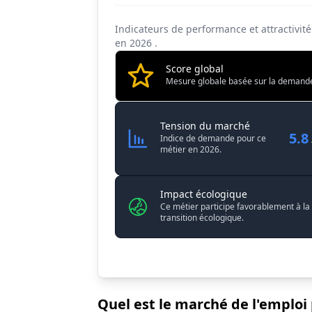
Indicateurs de performance et attractivit
en
2026
.
Score global
Mesure globale basée sur la demande, l
Charpentier 
Tension du marché
5.8
Indice de demande pour ce
métier en 2026.
Impact écologique
Ce métier participe favorablement à la
transition écologique.
Quel est le marché de l'emploi