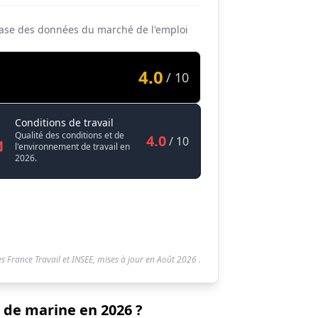
 base des données du marché de l'emploi
4.0
/ 10
Charpentier / Charpentière de marine
Conditions de travail
Qualité des conditions et de
4.0
/ 10
l'environnement de travail en
2026.
s France Travail et INSEE, mises à jour en
Août 2026
.
 de marine en 2026 ?