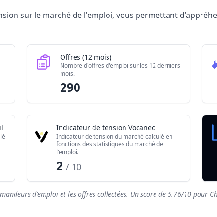
Charpentière de marine 2026
tension sur le marché de l'emploi, vous permettant d'appré
Valeur brute
340
290
Offres (12 mois)
70
Nombre d'offres d'emploi sur les 12 derniers
mois.
5.76/10
290
l
Indicateur de tension Vocaneo
lé
Indicateur de tension du marché calculé en
fonctions des statistiques du marché de
l'emploi.
2
/ 10
emandeurs d'emploi et les offres collectées. Un score de
5.76
/10 pour Ch