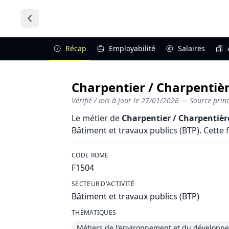
Récap
Employabilité
Salaires
Charpentier / Charpentièr
Vérifié / mis à jour le
27/01/2026
— Source princi
Le métier de
Charpentier / Charpentièr
Bâtiment et travaux publics (BTP). Cette f
CODE ROME
F1504
SECTEUR D'ACTIVITÉ
Bâtiment et travaux publics (BTP)
THÉMATIQUES
Métiers de l'environnement et du développ