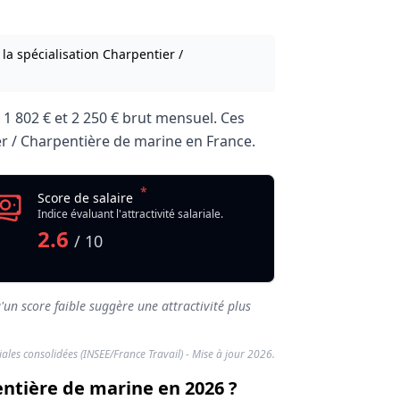
la spécialisation Charpentier /
e
1 802 €
et
2 250 €
brut mensuel. Ces
tier / Charpentière de marine en France.
*
Score de salaire
Indice évaluant l'attractivité salariale.
2.6
/ 10
'un score faible suggère une attractivité plus
riales consolidées (INSEE/France Travail) - Mise à jour 2026.
entière de marine en 2026 ?