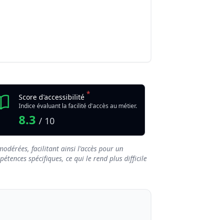
rantes
Contrainte
Contrainte
Contrainte
Avantage
Avantage
*
Score d'accessibilité
Indice évaluant la facilité d'accès au métier.
8.3
/ 10
odérées, facilitant ainsi l'accès pour un
tences spécifiques, ce qui le rend plus difficile