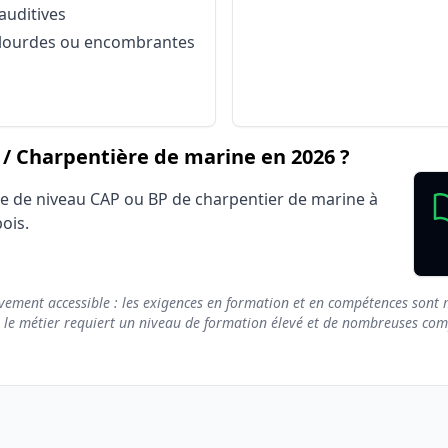
onnels
Port et manipulation de charges lourdes ou encomb
auditives
onnels
Position pénible
s lourdes ou encombrantes
onnels
Sur chantier
Salarié secteur privé (CDI, CDD)
Salarié secteur public
 Charpentière de marine en 2026 ?
me de niveau CAP ou BP de charpentier de marine à
ois.
vement accessible : les exigences en formation et en compétences sont m
e le métier requiert un niveau de formation élevé et de nombreuses compé