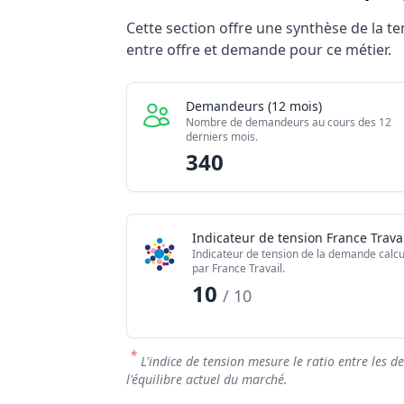
Statistiques recrutement Charpentier / 
Cette section offre une synthèse de la 
Indicateur
entre offre et demande pour ce métier.
Demandeurs d'emploi (12 mois)
Offres publiées (12 mois)
Demandeurs (12 mois)
Embauches constatées
Nombre de demandeurs au cours des 12
derniers mois.
Indice de tension globale
340
Indicateur de tension France Travai
Indicateur de tension de la demande calcu
par France Travail.
10
/ 10
*
L'indice de tension mesure le ratio entre les d
l'équilibre actuel du marché.