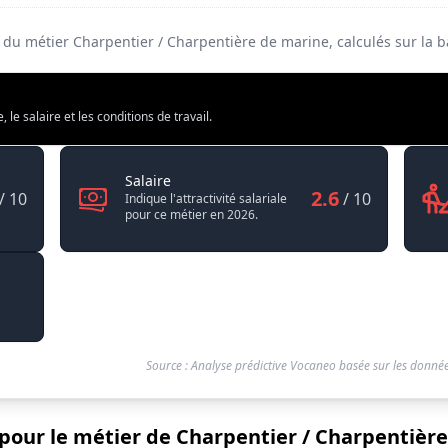
é du métier Charpentier / Charpentière de marine, calculés sur la
e salaire et les conditions de travail.
/ Charpentière de marine
Charpentier / Charpentière de marine
Salaire
2.6
/ 10
/ 10
Indique l'attractivité salariale
pour ce métier en 2026.
Source : Analyse prédictive Vocaneo basée sur les donnée
 pour le métier de Charpentier / Charpentière