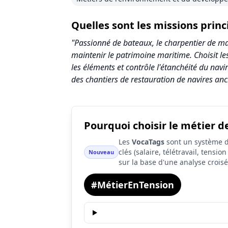
Quelles sont les missions prin
"Passionné de bateaux, le charpentier de mari
maintenir le patrimoine maritime. Choisit les
les éléments et contrôle l'étanchéité du nav
des chantiers de restauration de navires anc
Pourquoi choisir le métier d
Synthèse des scores du métier Charpentie
Les
VocaTags
sont un système d'
Indicateur
clés (salaire, télétravail, tensi
Nouveau
sur la base d'une analyse crois
Attractivité globale
#MétierEnTension
Tension du marché
Salaire
Conditions de travail