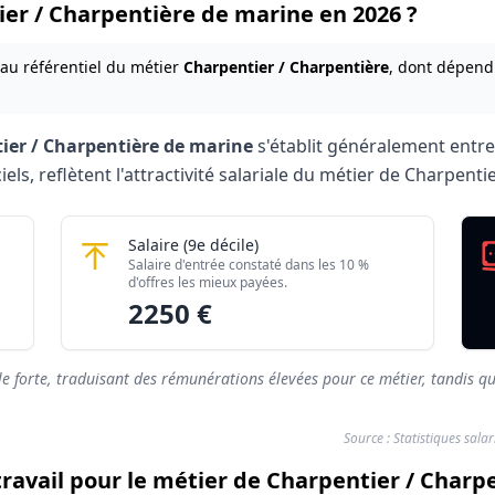
tier / Charpentière de marine en 2026 ?
 au référentiel du métier
Charpentier / Charpentière
, dont dépend 
ier / Charpentière de marine
s'établit généralement entr
iels, reflètent l'attractivité salariale du métier de Charpen
pentière de marine 2026
e marine
Charpentier / Charpentière de marine
Salaire
(9e décile)
Montant mensuel brut
Salaire d'entrée constaté dans les 10 %
rés)
1802 €
d'offres les mieux payées.
2250 €
rés)
2250 €
le forte, traduisant des rémunérations élevées pour ce métier, tandis qu
Source : Statistiques sala
travail pour le métier de Charpentier / Charp