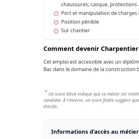
Conditions de travail et risques professi
chaussures, casque, protections 
Conditions de travail et risques professi
Condition :
Port et manipulation de charge
Conditions de travail et risques professi
Condition :
Position pénible
Statut d'emploi
Condition :
Sur chantier
Statut d'emploi
Comment devenir Charpentier /
Cet emploi est accessible avec un diplô
Bac dans le domaine de la construction b
*
Un score élevé indique que ce métier est relati
candidat. À l'inverse, un score faible suggère qu
d'accès.
Informations d'accès au métier