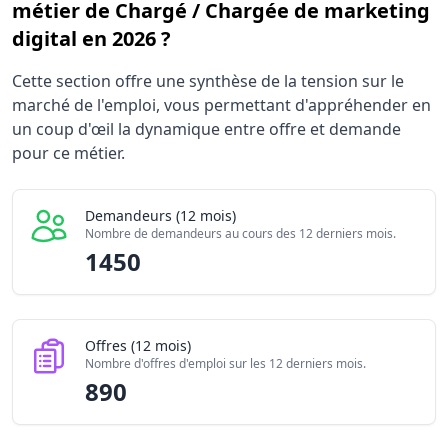
métier de Chargé / Chargée de marketing
digital en 2026 ?
Statistiques recrutement Chargé / Chargée de marketing 
Cette section offre une synthèse de la tension sur le
Indicateur
Vale
marché de l'emploi, vous permettant d'appréhender en
Demandeurs d'emploi (12 mois)
1450
un coup d'œil la dynamique entre offre et demande
Offres publiées (12 mois)
pour ce métier.
890
Embauches constatées
320
Indice de tension globale
2.71/10
Demandeurs (12 mois)
Nombre de demandeurs au cours des 12 derniers mois.
1450
Offres (12 mois)
Nombre d'offres d'emploi sur les 12 derniers mois.
890