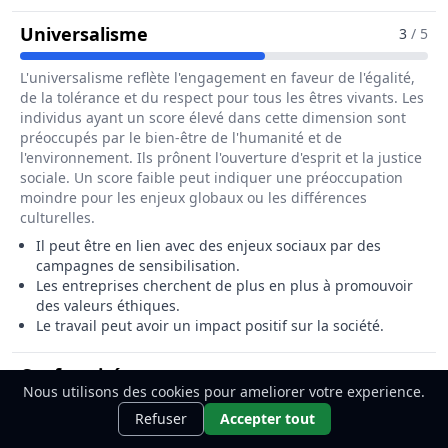
Pour Le Métier De Chargé / Charg
Universalisme
3
/ 5
L'universalisme reflète l'engagement en faveur de l'égalité,
de la tolérance et du respect pour tous les êtres vivants. Les
individus ayant un score élevé dans cette dimension sont
préoccupés par le bien-être de l'humanité et de
l'environnement. Ils prônent l'ouverture d'esprit et la justice
sociale. Un score faible peut indiquer une préoccupation
moindre pour les enjeux globaux ou les différences
culturelles.
Il peut être en lien avec des enjeux sociaux par des
campagnes de sensibilisation.
Les entreprises cherchent de plus en plus à promouvoir
des valeurs éthiques.
Le travail peut avoir un impact positif sur la société.
Pour Le Métier De Chargé / Chargée
Conformité
3
/ 5
Nous utilisons des cookies pour ameliorer votre experience.
Ce métier t'intéresse ?
Découvre
Découvrir
La conformité reflète l'adhésion aux normes sociales et le
Refuser
Accepter tout
comment le devenir.
respect des règles établies pour maintenir l'ordre social. Les