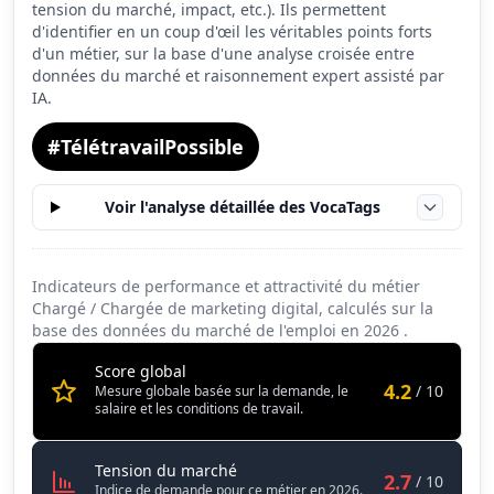
tension du marché, impact, etc.). Ils permettent
Salaire
4.5
d'identifier en un coup d'œil les véritables points forts
d'un métier, sur la base d'une analyse croisée entre
Conditions de travail
6.9
données du marché et raisonnement expert assisté par
IA.
#TélétravailPossible
Voir l'analyse détaillée des VocaTags
Indicateurs de performance et attractivité du métier
Chargé / Chargée de marketing digital, calculés sur la
base des données du marché de l'emploi en
2026
.
Score global
4.2
/ 10
Mesure globale basée sur la demande, le
salaire et les conditions de travail.
Chargé / Chargée de marketing dig
Tension du marché
2.7
/ 10
Indice de demande pour ce métier en 2026.