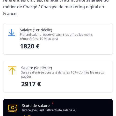
référentiels officiels, reflètent l'attractivité salariale du
métier de Chargé / Chargée de marketing digital en
France.
Grille salariale Chargé / Chargée de marketing digit
Chargé / Chargée de marketing digital
Salaire
(1er décile)
Niveau de salaire (Déciles)
Montant me
Plafond salarial observé parmi les offres les moins
Salaire minimum (10% les moins rémunérés)
1820 €
rémunérées (10 % du bas)
1820 €
Salaire maximum (10% les mieux rémunérés)
2917 €
Chargé / Chargée de marketing digital
Salaire
(9e décile)
Salaire d'entrée constaté dans les 10 % d'offres les mieux
payées.
2917 €
*
Score de salaire
Indice évaluant l'attractivité salariale.