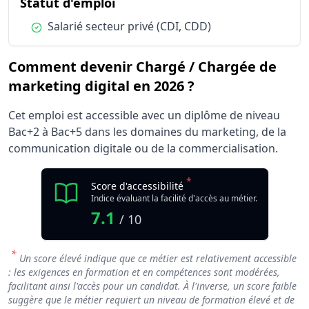
du métier Chargé / Chargée de 
Statut d'emploi
Condition :
Salarié secteur privé (CDI, CDD)
Comment devenir Chargé / Chargée de
marketing digital en 2026 ?
Cet emploi est accessible avec un diplôme de niveau
Bac+2 à Bac+5 dans les domaines du marketing, de la
communication digitale ou de la commercialisation.
*
Score d'accessibilité
Indice évaluant la facilité d'accès au métier.
7.1
/ 10
*
Un score élevé indique que ce métier est relativement accessible
: les exigences en formation et en compétences sont modérées,
facilitant ainsi l'accès pour un candidat. À l'inverse, un score faible
suggère que le métier requiert un niveau de formation élevé et de