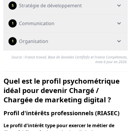
Stratégie de développement
5
Communication
1
Organisation
1
Source : France travail, Base de données CertifInfo et France Compétences,
mise à jour en 2026.
Quel est le profil psychométrique
idéal pour devenir Chargé /
Chargée de marketing digital ?
pou
Profil d'intérêts professionnels (RIASEC)
Le
profil d'intérêt type
pour exercer le métier de