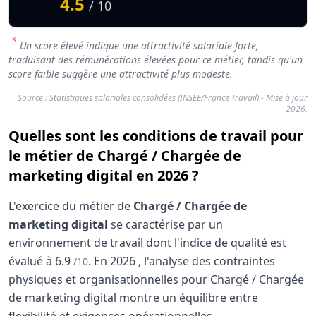
4.5
/ 10
*
Un score élevé indique une attractivité salariale forte,
traduisant des rémunérations élevées pour ce métier, tandis qu'un
score faible suggère une attractivité plus modeste.
Source : Statistiques salariales consolidées (INSEE/France Travail) - Mise à jour
2026.
Quelles sont les conditions de travail pour
le métier de Chargé / Chargée de
marketing digital en 2026 ?
L'exercice du métier de
Chargé / Chargée de
marketing digital
se caractérise par un
environnement de travail dont l'indice de qualité est
évalué à
6.9
.
En
2026
, l'analyse des contraintes
/10
physiques et organisationnelles pour Chargé / Chargée
de marketing digital montre un équilibre entre