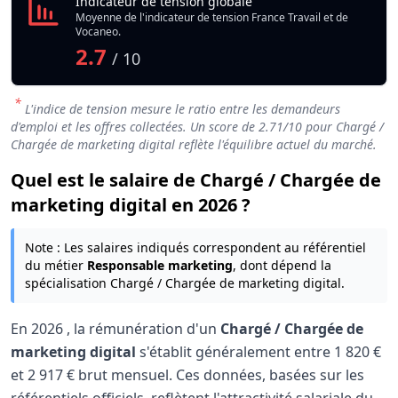
Indicateur de tension globale
Moyenne de l'indicateur de tension France Travail et de
Vocaneo.
2.7
/ 10
*
L'indice de tension mesure le ratio entre les demandeurs
d'emploi et les offres collectées. Un score de
2.71
/10 pour Chargé /
Chargée de marketing digital reflète l'équilibre actuel du marché.
Quel est le salaire de Chargé / Chargée de
marketing digital en 2026 ?
Note : Les salaires indiqués correspondent au référentiel
du métier
Responsable marketing
, dont dépend la
spécialisation Chargé / Chargée de marketing digital.
En
2026
, la rémunération d'un
Chargé / Chargée de
marketing digital
s'établit généralement entre
1 820 €
et
2 917 €
brut mensuel. Ces données, basées sur les