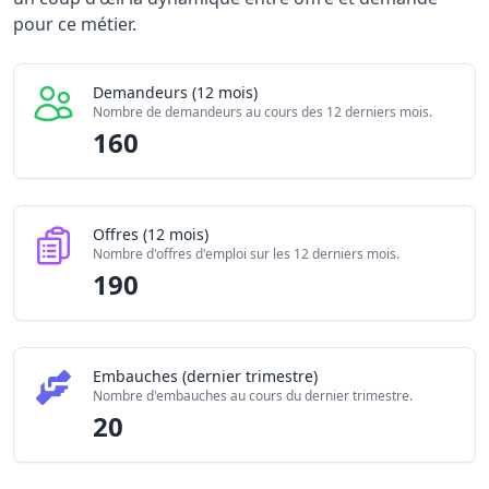
Offres publiées (12 mois)
pour ce métier.
190
Embauches constatées
20
Indice de tension globale
2.825/10
Demandeurs (12 mois)
Nombre de demandeurs au cours des 12 derniers mois.
160
Offres (12 mois)
Nombre d'offres d'emploi sur les 12 derniers mois.
190
Embauches (dernier trimestre)
Nombre d'embauches au cours du dernier trimestre.
20