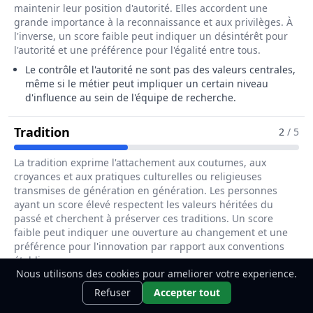
maintenir leur position d'autorité. Elles accordent une
grande importance à la reconnaissance et aux privilèges. À
l'inverse, un score faible peut indiquer un désintérêt pour
l'autorité et une préférence pour l'égalité entre tous.
Le contrôle et l'autorité ne sont pas des valeurs centrales,
même si le métier peut impliquer un certain niveau
d'influence au sein de l'équipe de recherche.
Pour Le Métier De Biostatisticien / Bio
Tradition
2
/ 5
La tradition exprime l'attachement aux coutumes, aux
croyances et aux pratiques culturelles ou religieuses
transmises de génération en génération. Les personnes
ayant un score élevé respectent les valeurs héritées du
passé et cherchent à préserver ces traditions. Un score
faible peut indiquer une ouverture au changement et une
préférence pour l'innovation par rapport aux conventions
établies.
Nous utilisons des cookies pour ameliorer votre experience.
Bien que le métier puisse s'appuyer sur des méthodes
Ce métier t'intéresse ?
Découvre
Découvrir
Refuser
Accepter tout
traditionnelles, l'accent est souvent mis sur l'innovation et
comment le devenir.
le changement dans la biostatistique.