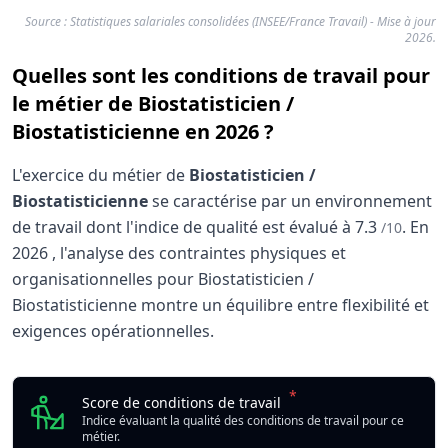
Source : Statistiques salariales consolidées (INSEE/France Travail) - Mise à jour
2026.
Quelles sont les conditions de travail pour
le métier de Biostatisticien /
Biostatisticienne en 2026 ?
L'exercice du métier de
Biostatisticien /
Biostatisticienne
se caractérise par un environnement
de travail dont l'indice de qualité est évalué à
7.3
.
En
/10
2026
, l'analyse des contraintes physiques et
organisationnelles pour Biostatisticien /
Biostatisticienne montre un équilibre entre flexibilité et
exigences opérationnelles.
Analyse des conditions de travail : Biostatisticien
Indicateur
*
Biostatisticien / Biosta
Score de conditions de travail
Qualité globale de l'environnement Biostatisticien / Biosta
Indice évaluant la qualité des conditions de travail pour ce
métier.