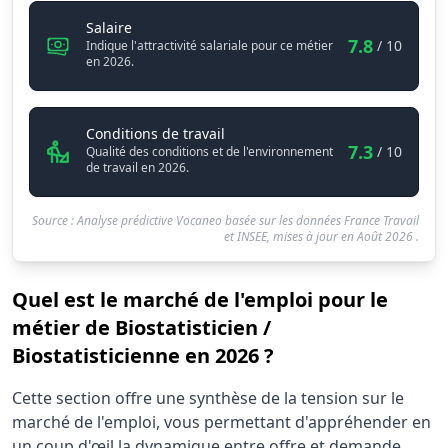
Biostatisticien / Biostatisticienne
Salaire
7.8
/ 10
Indique l'attractivité salariale pour ce métier
en 2026.
Biostatisticien / Biostatisticienne
Conditions de travail
7.3
/ 10
Qualité des conditions et de l'environnement
de travail en 2026.
Source : Analyse prédictive Vocaneo basée sur les données France Travail
et INSEE, mises à jour en
Août 2026
.
Quel est le marché de l'emploi pour le
métier de Biostatisticien /
Biostatisticienne en 2026 ?
Statistiques recrutement Biostatisticien / Biostatisticienn
Cette section offre une synthèse de la tension sur le
Indicateur
Valeur br
marché de l'emploi, vous permettant d'appréhender en
Demandeurs d'emploi (12 mois)
160
un coup d'œil la dynamique entre offre et demande