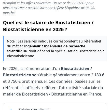
d'emploi et les offres collectées. Un score de
2.825
/10 pour
Biostatisticien / Biostatisticienne reflète l'équilibre actuel du
marché.
Quel est le salaire de Biostatisticien /
Biostatisticienne en 2026 ?
Note : Les salaires indiqués correspondent au référentiel
du métier
Ingénieur / Ingénieure de recherche
scientifique
, dont dépend la spécialisation Biostatisticien /
Biostatisticienne.
En
2026
, la rémunération d'un
Biostatisticien /
Biostatisticienne
s'établit généralement entre
2 180 €
et
3 750 €
brut mensuel. Ces données, basées sur les
référentiels officiels, reflètent l'attractivité salariale du
métier de Biostatisticien / Biostatisticienne en France.
Grille salariale Biostatisticien / Biostatisticienne 
Biostatisticien / Biostatisticienne
Salaire
(1er décile)