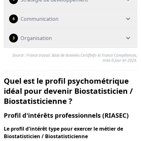
Communication
6
Organisation
3
Source : France travail, Base de données CertifInfo et France Compétences,
mise à jour en 2026.
Quel est le profil psychométrique
idéal pour devenir Biostatisticien /
Biostatisticienne ?
pour
Profil d'intérêts professionnels (RIASEC)
Le
profil d'intérêt type
pour exercer le métier de
Biostatisticien / Biostatisticienne