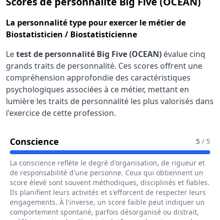
pour
Scores de personnalité Big Five (OCEAN)
La
personnalité type
pour exercer le métier de
Biostatisticien / Biostatisticienne
Le
test de personnalité Big Five (OCEAN)
évalue cinq
grands traits de personnalité. Ces scores offrent une
compréhension approfondie des caractéristiques
psychologiques associées à ce métier, mettant en
lumière les traits de personnalité les plus valorisés dans
l'exercice de cette profession.
Pour Le Métier De Biostatisticien / B
Conscience
5
/ 5
La conscience reflète le degré d'organisation, de rigueur et
de responsabilité d'une personne. Ceux qui obtiennent un
score élevé sont souvent méthodiques, disciplinés et fiables.
Ils planifient leurs activités et s'efforcent de respecter leurs
engagements. À l'inverse, un score faible peut indiquer un
comportement spontané, parfois désorganisé ou distrait,