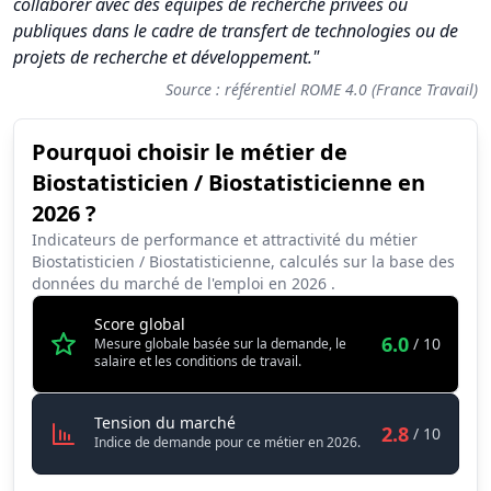
collaborer avec des équipes de recherche privées ou
publiques dans le cadre de transfert de technologies ou de
projets de recherche et développement."
Source : référentiel ROME 4.0 (France Travail)
Pourquoi choisir le métier de
Synthèse des scores du métier Biostatisticien / Biostatisticien
Biostatisticien / Biostatisticienne en
Indicateur
Score (sur 10)
2026 ?
Attractivité globale
6.0
Indicateurs de performance et attractivité du métier
Biostatisticien / Biostatisticienne, calculés sur la base des
Tension du marché
2.8
données du marché de l'emploi en
2026
.
Salaire
7.8
Score global
6.0
/ 10
Mesure globale basée sur la demande, le
Conditions de travail
7.3
salaire et les conditions de travail.
Biostatisticien / Biostatisticienne
Tension du marché
2.8
/ 10
Indice de demande pour ce métier en 2026.