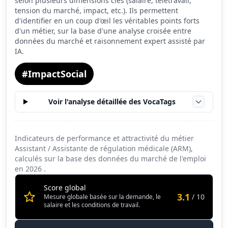
selon plusieurs dimensions clés (salaire, télétravail,
tension du marché, impact, etc.). Ils permettent
Conditions de travail
5.4
d'identifier en un coup d'œil les véritables points forts
d'un métier, sur la base d'une analyse croisée entre
données du marché et raisonnement expert assisté par
IA.
#ImpactSocial
Voir l'analyse détaillée des VocaTags
Indicateurs de performance et attractivité du métier
Assistant / Assistante de régulation médicale (ARM),
calculés sur la base des données du marché de l'emploi
en
2026
.
Score global
3.1
/ 10
Mesure globale basée sur la demande, le
salaire et les conditions de travail.