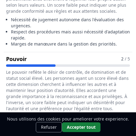
selon leurs valeurs. Un score faible peut indiquer une plus
grande conformité aux règles et aux attentes sociales.
Nécessité de jugement autonome dans l'évaluation des
urgences.
Respect des procédures mais aussi nécessité d'adaptation
rapide.
Marges de manœuvre dans la gestion des priorités.
Pour Le Métier De Assistant / Assistant
Pouvoir
2
/ 5
Le pouvoir reflète le désir de contrôle, de domination et de
statut social élevé. Les personnes ayant un score élevé dans
cette dimension cherchent à influencer les autres et à
maintenir leur position d'autorité. Elles accordent une
grande importance à la reconnaissance et aux privilèges. À
l'inverse, un score faible peut indiquer un désintérêt pour
l'autorité et une préférence pour l'égalité entre tous.
Peu d'influence directe sur les décisions médicales.
Nous utilisons des cookies pour ameliorer votre experience.
Ce métier t'intéresse ?
Découvre
Consultation des médecins régulateurs pour orientation
Découvrir
Refuser
Accepter tout
des appels.
comment le devenir.
Contrôle limité sur les ressources mobilisées.