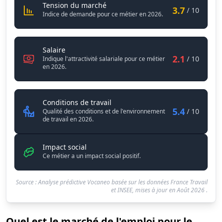
Assistant / Assistante de régulati
Tension du marché
3.7
/ 10
Indice de demande pour ce métier en 2026.
Assistant / Assistante de régulation médicale 
Salaire
2.1
/ 10
Indique l'attractivité salariale pour ce métier
en 2026.
Assistant / Assistante de régulat
Conditions de travail
5.4
/ 10
Qualité des conditions et de l'environnement
de travail en 2026.
Impact social
Ce métier a un impact social positif.
Source : Analyse prédictive Vocaneo basée sur les données France Travail
et INSEE, mises à jour en
Août 2026
.
Quel est le marché de l'emploi pour le