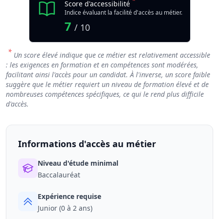
*
Score d'accessibilité
Indice évaluant la facilité d'accès au métier.
7
/ 10
*
Un score élevé indique que ce métier est relativement accessible
: les exigences en formation et en compétences sont modérées,
facilitant ainsi l'accès pour un candidat. À l'inverse, un score faible
suggère que le métier requiert un niveau de formation élevé et de
nombreuses compétences spécifiques, ce qui le rend plus difficile
d'accès.
Informations d'accès au métier
Niveau d'étude minimal
Baccalauréat
Expérience requise
Junior (0 à 2 ans)