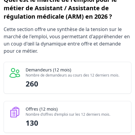
métier de Assistant / Assistante de
régulation médicale (ARM) en 2026 ?
Statistiques recrutement Assistant / Assistante de régula
Cette section offre une synthèse de la tension sur le
Indicateur
marché de l'emploi, vous permettant d'appréhender en
Demandeurs d'emploi (12 mois)
un coup d'œil la dynamique entre offre et demande
Offres publiées (12 mois)
pour ce métier.
Embauches constatées
Indice de tension globale
Demandeurs (12 mois)
Nombre de demandeurs au cours des 12 derniers mois.
260
Offres (12 mois)
Nombre d'offres d'emploi sur les 12 derniers mois.
130