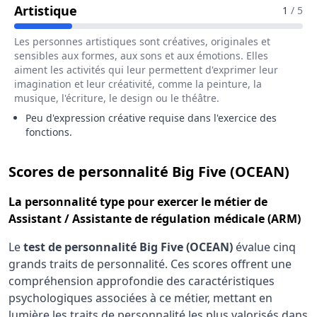
Pour Le Métier De Assistant / Assist
Artistique
1
/ 5
Les personnes artistiques sont créatives, originales et
sensibles aux formes, aux sons et aux émotions. Elles
aiment les activités qui leur permettent d'exprimer leur
imagination et leur créativité, comme la peinture, la
musique, l'écriture, le design ou le théâtre.
Peu d'expression créative requise dans l'exercice des
fonctions.
pou
Scores de personnalité Big Five (OCEAN)
La
personnalité type
pour exercer le métier de
Assistant / Assistante de régulation médicale (ARM)
Le
test de personnalité Big Five (OCEAN)
évalue cinq
grands traits de personnalité. Ces scores offrent une
compréhension approfondie des caractéristiques
psychologiques associées à ce métier, mettant en
lumière les traits de personnalité les plus valorisés dans