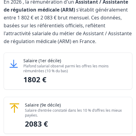
En
2026
, la rémunération d'un
Assistant / Assistante
de régulation médicale (ARM)
s'établit généralement
entre
1 802 €
et
2 083 €
brut mensuel. Ces données,
basées sur les référentiels officiels, reflètent
l'attractivité salariale du métier de Assistant / Assistante
de régulation médicale (ARM) en France.
Grille salariale Assistant / Assistante de régulation médic
Assistant / Assistante de régulation médicale (
Salaire
(1er décile)
Niveau de salaire (Déciles)
Montant m
Plafond salarial observé parmi les offres les moins
Salaire minimum (10% les moins rémunérés)
1802 €
rémunérées (10 % du bas)
1802 €
Salaire maximum (10% les mieux rémunérés)
2083 €
Assistant / Assistante de régulation médicale 
Salaire
(9e décile)
Salaire d'entrée constaté dans les 10 % d'offres les mieux
payées.
2083 €