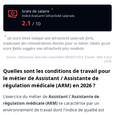
*
Score de salaire
Indice évaluant l'attractivité salariale.
2.1
/ 10
*
Un score élevé indique une attractivité salariale forte,
traduisant des rémunérations élevées pour ce métier, tandis qu'un
score faible suggère une attractivité plus modeste.
Source : Statistiques salariales consolidées (INSEE/France Travail) - Mise à jour
2026.
Quelles sont les conditions de travail pour
le métier de Assistant / Assistante de
régulation médicale (ARM) en 2026 ?
L'exercice du métier de
Assistant / Assistante de
régulation médicale (ARM)
se caractérise par un
environnement de travail dont l'indice de qualité est