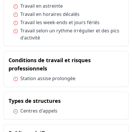
Horaires et durée du travail
Travail en 
Condition :
Travail en astreinte
Horaires et durée du travail
Travail en 
Condition :
Travail en horaires décalés
Horaires et durée du travail
Travail les
Condition :
Travail les week-ends et jours fériés
Horaires et durée du travail
Travail sel
Condition :
Travail selon un rythme irrégulier et des pics
Conditions de travail et risques professionnels
Station as
d'activité
Types de structures
Centres d'
Publics spécifiques
Tous types
Statut d'emploi
Salarié sec
Conditions de travail et risques
Statut d'emploi
Salarié sec
du métier Assistant / Assistant
professionnels
Condition :
Station assise prolongée
du métier Assistant / Assi
Types de structures
Condition :
Centres d'appels