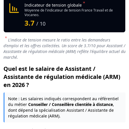
*
Indicateur de tension globale
Moyenne de l'indicateur de tension France Travail et de
Vocaneo.
3.7
/ 10
*
L'indice de tension mesure le ratio entre les demandeurs
d'emploi et les offres collectées. Un score de
3.7
/10 pour Assistant /
Assistante de régulation médicale (ARM) reflète l'équilibre actuel du
marché.
Quel est le salaire de Assistant /
Assistante de régulation médicale (ARM)
en 2026 ?
Note : Les salaires indiqués correspondent au référentiel
du métier
Conseiller / Conseillère clientèle à distance
,
dont dépend la spécialisation Assistant / Assistante de
régulation médicale (ARM).