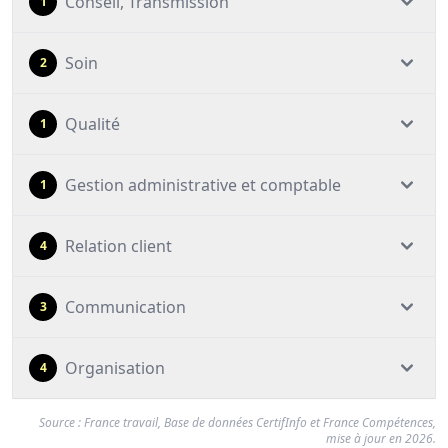
Conseil, Transmission
1
Soin
2
Qualité
1
Gestion administrative et comptable
1
Relation client
4
Communication
3
Organisation
4
Source : France travail, Base de données CertifInfo et France Compétences,
mise à jour en 2026.