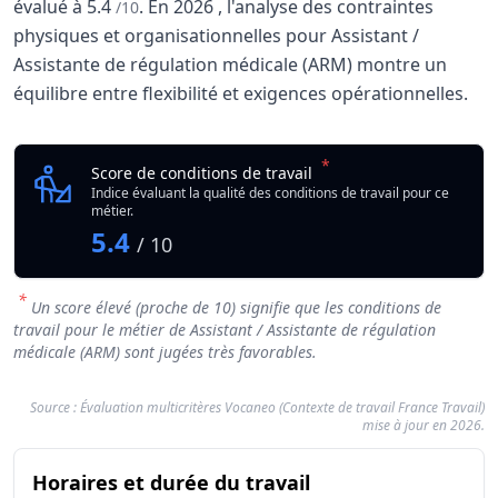
évalué à
5.4
.
En
2026
, l'analyse des contraintes
/10
physiques et organisationnelles pour Assistant /
Assistante de régulation médicale (ARM) montre un
équilibre entre flexibilité et exigences opérationnelles.
Analyse des conditions de travail : Assistant / A
Indicateur
*
Assistant / Assistante
Score de conditions de travail
Qualité globale de l'environnement Assistant / Assistant
Indice évaluant la qualité des conditions de travail pour ce
métier.
5.4
/ 10
*
Un score élevé (proche de 10) signifie que les conditions de
travail pour le métier de Assistant / Assistante de régulation
médicale (ARM) sont jugées très favorables.
Source : Évaluation multicritères Vocaneo (Contexte de travail France Travail)
mise à jour en 2026.
Résumé des conditions d'exercice : Assistant 
du métier Assistan
Horaires et durée du travail
Catégorie