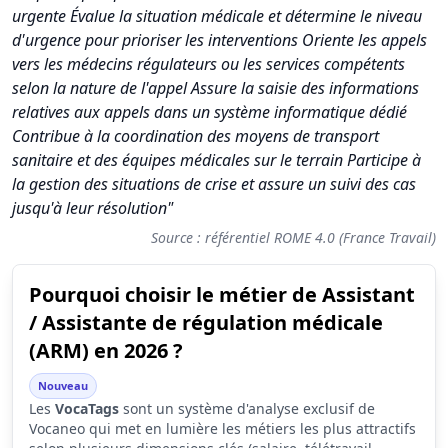
urgente Évalue la situation médicale et détermine le niveau
d'urgence pour prioriser les interventions Oriente les appels
vers les médecins régulateurs ou les services compétents
selon la nature de l'appel Assure la saisie des informations
relatives aux appels dans un système informatique dédié
Contribue à la coordination des moyens de transport
sanitaire et des équipes médicales sur le terrain Participe à
la gestion des situations de crise et assure un suivi des cas
jusqu'à leur résolution"
Source : référentiel ROME 4.0 (France Travail)
Pourquoi choisir le métier de Assistant
Synthèse des scores du métier Assistant / Assistante de régul
/ Assistante de régulation médicale
Indicateur
Score (sur 1
(ARM) en 2026 ?
Attractivité globale
3.1
Nouveau
Les
VocaTags
sont un système d'analyse exclusif de
Tension du marché
3.7
Vocaneo qui met en lumière les métiers les plus attractifs
Salaire
2.1