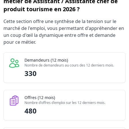
métier de Assistant / Assistante chef de
produit tourisme en 2026 ?
Statistiques recrutement Assistant / Assistante chef de p
Cette section offre une synthèse de la tension sur le
Indicateur
marché de l'emploi, vous permettant d'appréhender en
Demandeurs d'emploi (12 mois)
33
un coup d'œil la dynamique entre offre et demande
Offres publiées (12 mois)
pour ce métier.
48
Embauches constatées
80
Indice de tension globale
1.
Demandeurs (12 mois)
Nombre de demandeurs au cours des 12 derniers mois.
330
Offres (12 mois)
Nombre d'offres d'emploi sur les 12 derniers mois.
480