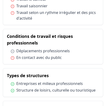
Horaires et durée du travail
Travail sai
Condition :
Travail saisonnier
Horaires et durée du travail
Travail sel
Condition :
Travail selon un rythme irrégulier et des pics
Conditions de travail et risques professionnels
Déplaceme
d'activité
Conditions de travail et risques professionnels
En contact
Types de structures
Entreprise
Types de structures
Structure d
Conditions de travail et risques
Statut d'emploi
Salarié sec
du métier Assistant / Assistant
professionnels
Condition :
Déplacements professionnels
Condition :
En contact avec du public
du métier Assistant / Assi
Types de structures
Condition :
Entreprises et milieux professionnels
Condition :
Structure de loisirs, culturelle ou touristique