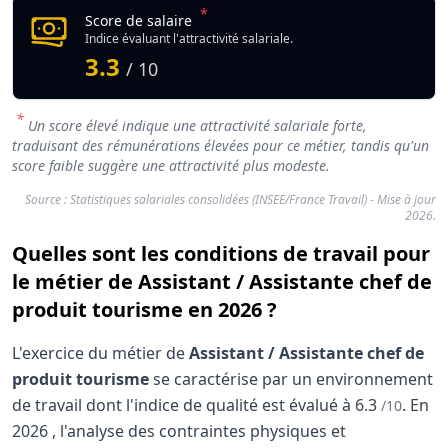
*
Score de salaire
Indice évaluant l'attractivité salariale.
3.3
/ 10
*
Un score élevé indique une attractivité salariale forte,
traduisant des rémunérations élevées pour ce métier, tandis qu'un
score faible suggère une attractivité plus modeste.
Source : Statistiques salariales consolidées (INSEE/France Travail) - Mise à jour
2026.
Quelles sont les conditions de travail pour
le métier de Assistant / Assistante chef de
produit tourisme en 2026 ?
L'exercice du métier de
Assistant / Assistante chef de
produit tourisme
se caractérise par un environnement
de travail dont l'indice de qualité est évalué à
6.3
.
En
/10
2026
, l'analyse des contraintes physiques et