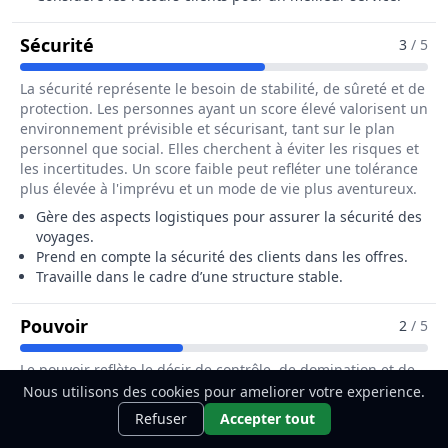
Pour Le Métier De Assistant / Assistan
Sécurité
3
/ 5
La sécurité représente le besoin de stabilité, de sûreté et de
protection. Les personnes ayant un score élevé valorisent un
environnement prévisible et sécurisant, tant sur le plan
personnel que social. Elles cherchent à éviter les risques et
les incertitudes. Un score faible peut refléter une tolérance
plus élevée à l'imprévu et un mode de vie plus aventureux.
Gère des aspects logistiques pour assurer la sécurité des
voyages.
Prend en compte la sécurité des clients dans les offres.
Travaille dans le cadre d’une structure stable.
Pour Le Métier De Assistant / Assistant
Pouvoir
2
/ 5
Le pouvoir reflète le désir de contrôle, de domination et de
statut social élevé. Les personnes ayant un score élevé dans
Nous utilisons des cookies pour ameliorer votre experience.
Ce métier t'intéresse ?
Découvre
cette dimension cherchent à influencer les autres et à
Découvrir
Refuser
Accepter tout
comment le devenir.
maintenir leur position d'autorité. Elles accordent une