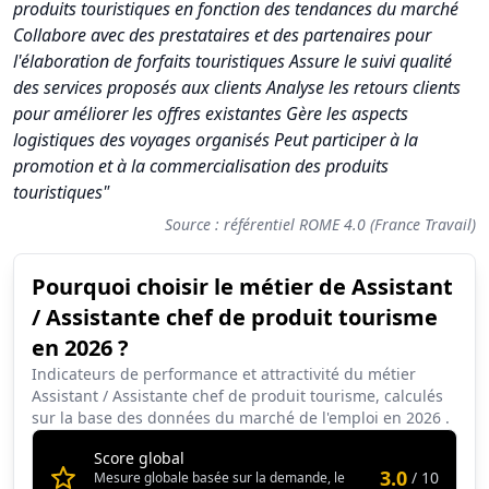
produits touristiques en fonction des tendances du marché
Collabore avec des prestataires et des partenaires pour
l'élaboration de forfaits touristiques Assure le suivi qualité
des services proposés aux clients Analyse les retours clients
pour améliorer les offres existantes Gère les aspects
logistiques des voyages organisés Peut participer à la
promotion et à la commercialisation des produits
touristiques"
Source : référentiel ROME 4.0 (France Travail)
Pourquoi choisir le métier de Assistant
Synthèse des scores du métier Assistant / Assistante chef de 
/ Assistante chef de produit tourisme
Indicateur
Score (sur 10)
en 2026 ?
Attractivité globale
3.0
Indicateurs de performance et attractivité du métier
Assistant / Assistante chef de produit tourisme, calculés
Tension du marché
1.9
sur la base des données du marché de l'emploi en
2026
.
Salaire
3.3
Score global
3.0
/ 10
Mesure globale basée sur la demande, le