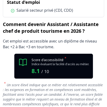
du métier Assistant / Assistant
Statut d'emploi
Condition :
Salarié secteur privé (CDI, CDD)
Comment devenir Assistant / Assistante
chef de produit tourisme en 2026 ?
Cet emploi est accessible avec un diplôme de niveau
Bac +2 à Bac +3 en tourisme.
*
Score d'accessibilité
Indice évaluant la facilité d'accès au métier.
8.1
/ 10
*
Un score élevé indique que ce métier est relativement accessible
: les exigences en formation et en compétences sont modérées,
facilitant ainsi l'accès pour un candidat. À l'inverse, un score faible
suggère que le métier requiert un niveau de formation élevé et de
nombreuses compétences spécifiques, ce qui le rend plus difficile