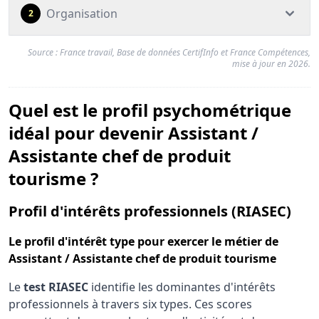
Organisation
2
Source : France travail, Base de données CertifInfo et France Compétences,
mise à jour en 2026.
Quel est le profil psychométrique
idéal pour devenir Assistant /
Assistante chef de produit
tourisme ?
pour
Profil d'intérêts professionnels (RIASEC)
Le
profil d'intérêt type
pour exercer le métier de
Assistant / Assistante chef de produit tourisme
Le
test RIASEC
identifie les dominantes d'intérêts
professionnels à travers six types. Ces scores