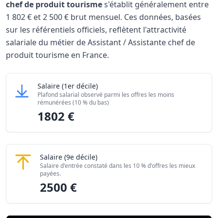
chef de produit tourisme
s'établit généralement entre
1 802 €
et
2 500 €
brut mensuel. Ces données, basées
sur les référentiels officiels, reflètent l'attractivité
salariale du métier de Assistant / Assistante chef de
produit tourisme en France.
Grille salariale Assistant / Assistante chef de produit to
Assistant / Assistante chef de produit tourisme
Salaire
(1er décile)
Niveau de salaire (Déciles)
Montant me
Plafond salarial observé parmi les offres les moins
Salaire minimum (10% les moins rémunérés)
1802 €
rémunérées (10 % du bas)
1802 €
Salaire maximum (10% les mieux rémunérés)
2500 €
Assistant / Assistante chef de produit tourisme
Salaire
(9e décile)
Salaire d'entrée constaté dans les 10 % d'offres les mieux
payées.
2500 €