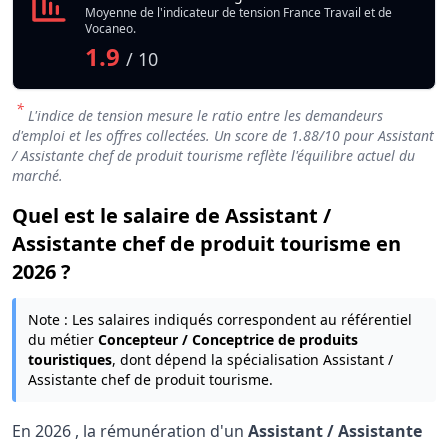
Moyenne de l'indicateur de tension France Travail et de
Vocaneo.
1.9
/ 10
*
L'indice de tension mesure le ratio entre les demandeurs
d'emploi et les offres collectées. Un score de
1.88
/10 pour Assistant
/ Assistante chef de produit tourisme reflète l'équilibre actuel du
marché.
Quel est le salaire de Assistant /
Assistante chef de produit tourisme en
2026 ?
Note : Les salaires indiqués correspondent au référentiel
du métier
Concepteur / Conceptrice de produits
touristiques
, dont dépend la spécialisation Assistant /
Assistante chef de produit tourisme.
En
2026
, la rémunération d'un
Assistant / Assistante