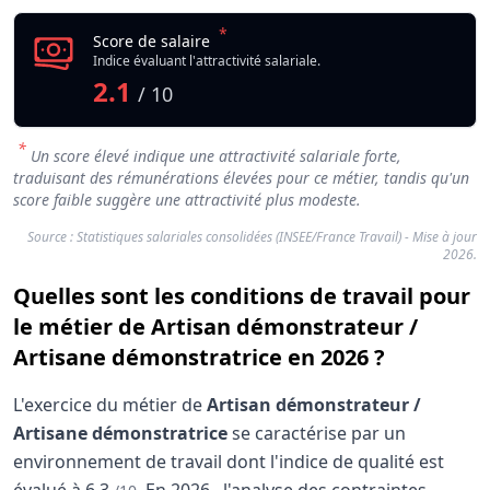
*
Score de salaire
Indice évaluant l'attractivité salariale.
2.1
/ 10
*
Un score élevé indique une attractivité salariale forte,
traduisant des rémunérations élevées pour ce métier, tandis qu'un
score faible suggère une attractivité plus modeste.
Source : Statistiques salariales consolidées (INSEE/France Travail) - Mise à jour
2026.
Quelles sont les conditions de travail pour
le métier de Artisan démonstrateur /
Artisane démonstratrice en 2026 ?
L'exercice du métier de
Artisan démonstrateur /
Artisane démonstratrice
se caractérise par un
environnement de travail dont l'indice de qualité est