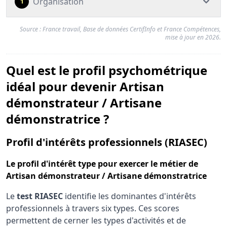
Organisation
1
Source : France travail, Base de données CertifInfo et France Compétences,
mise à jour en 2026.
Quel est le profil psychométrique
idéal pour devenir Artisan
démonstrateur / Artisane
démonstratrice ?
pou
Profil d'intérêts professionnels (RIASEC)
Le
profil d'intérêt type
pour exercer le métier de
Artisan démonstrateur / Artisane démonstratrice
Le
test RIASEC
identifie les dominantes d'intérêts
professionnels à travers six types. Ces scores
permettent de cerner les types d'activités et de