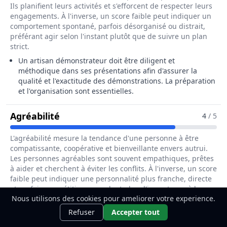
Ils planifient leurs activités et s'efforcent de respecter leurs
engagements. À l'inverse, un score faible peut indiquer un
comportement spontané, parfois désorganisé ou distrait,
préférant agir selon l'instant plutôt que de suivre un plan
strict.
Un artisan démonstrateur doit être diligent et
méthodique dans ses présentations afin d'assurer la
qualité et l'exactitude des démonstrations. La préparation
et l'organisation sont essentielles.
Pour Le Métier De Artisan Démonstr
Agréabilité
4
/ 5
L'agréabilité mesure la tendance d'une personne à être
compatissante, coopérative et bienveillante envers autrui.
Les personnes agréables sont souvent empathiques, prêtes
à aider et cherchent à éviter les conflits. À l'inverse, un score
faible peut indiquer une personnalité plus franche, directe
et parfois compétitive, accordant plus d'importance à leurs
Nous utilisons des cookies pour ameliorer votre experience.
besoins qu'à ceux des autres.
Ce métier t'intéresse ?
Découvre
Découvrir
Refuser
Accepter tout
La capacité à collaborer et à interagir positivement avec
comment le devenir.
les clients est cruciale. L'empathie et la bienveillance sont