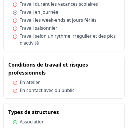
Horaires et durée du travail
Travail dur
Condition :
Travail durant les vacances scolaires
Horaires et durée du travail
Travail en
Condition :
Travail en journée
Horaires et durée du travail
Travail les
Condition :
Travail les week-ends et jours fériés
Horaires et durée du travail
Travail sai
Condition :
Travail saisonnier
Horaires et durée du travail
Travail sel
Condition :
Travail selon un rythme irrégulier et des pics
Conditions de travail et risques professionnels
En atelier
d'activité
Conditions de travail et risques professionnels
En contact
Types de structures
Associatio
Types de structures
Structure d
Conditions de travail et risques
Publics spécifiques
Bénévoles
du métier Artisan démonstrateu
professionnels
Publics spécifiques
Familles
Condition :
En atelier
Publics spécifiques
Public scol
Condition :
En contact avec du public
Statut d'emploi
Contrat tra
Statut d'emploi
Salarié sec
du métier Artisan démonst
Types de structures
Condition :
Association