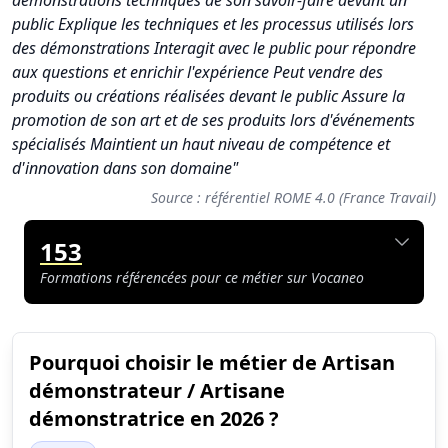
démonstrations techniques de son savoir-faire devant un
public Explique les techniques et les processus utilisés lors
des démonstrations Interagit avec le public pour répondre
aux questions et enrichir l'expérience Peut vendre des
produits ou créations réalisées devant le public Assure la
promotion de son art et de ses produits lors d'événements
spécialisés Maintient un haut niveau de compétence et
d'innovation dans son domaine"
Source : référentiel ROME 4.0 (France Travail)
153
Formations référencées pour ce métier sur Vocaneo
Pourquoi choisir le métier de Artisan
Synthèse des scores du métier Artisan démonstrateur / Artisa
démonstrateur / Artisane
Indicateur
Score (sur 10)
démonstratrice en 2026 ?
Attractivité globale
3.5