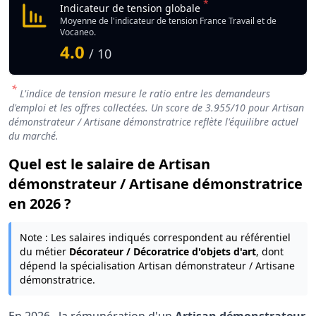
*
Indicateur de tension globale
Moyenne de l'indicateur de tension France Travail et de
Vocaneo.
4.0
/ 10
*
L'indice de tension mesure le ratio entre les demandeurs
d'emploi et les offres collectées. Un score de
3.955
/10 pour Artisan
démonstrateur / Artisane démonstratrice reflète l'équilibre actuel
du marché.
Quel est le salaire de Artisan
démonstrateur / Artisane démonstratrice
en 2026 ?
Note : Les salaires indiqués correspondent au référentiel
du métier
Décorateur / Décoratrice d'objets d'art
, dont
dépend la spécialisation Artisan démonstrateur / Artisane
démonstratrice.