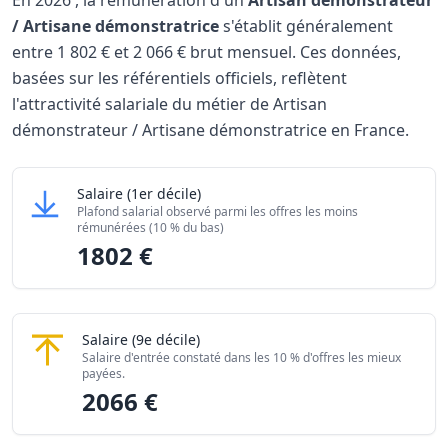
En
2026
, la rémunération d'un
Artisan démonstrateur
/ Artisane démonstratrice
s'établit généralement
entre
1 802 €
et
2 066 €
brut mensuel. Ces données,
basées sur les référentiels officiels, reflètent
l'attractivité salariale du métier de Artisan
démonstrateur / Artisane démonstratrice en France.
Grille salariale Artisan démonstrateur / Artisane démonst
Artisan démonstrateur / Artisane démonstratric
Salaire
(1er décile)
Niveau de salaire (Déciles)
Montant me
Plafond salarial observé parmi les offres les moins
Salaire minimum (10% les moins rémunérés)
1802 €
rémunérées (10 % du bas)
1802 €
Salaire maximum (10% les mieux rémunérés)
2066 €
Artisan démonstrateur / Artisane démonstratri
Salaire
(9e décile)
Salaire d'entrée constaté dans les 10 % d'offres les mieux
payées.
2066 €