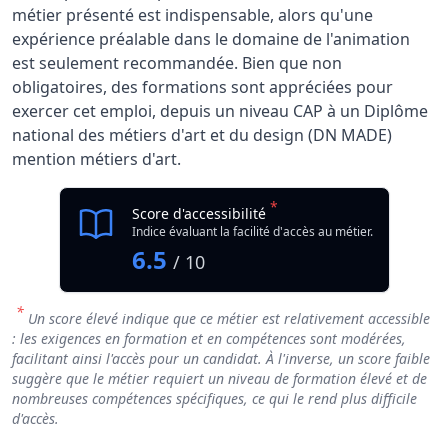
métier présenté est indispensable, alors qu'une
expérience préalable dans le domaine de l'animation
est seulement recommandée. Bien que non
obligatoires, des formations sont appréciées pour
exercer cet emploi, depuis un niveau CAP à un Diplôme
national des métiers d'art et du design (DN MADE)
mention métiers d'art.
*
Score d'accessibilité
Indice évaluant la facilité d'accès au métier.
6.5
/ 10
*
Un score élevé indique que ce métier est relativement accessible
: les exigences en formation et en compétences sont modérées,
facilitant ainsi l'accès pour un candidat. À l'inverse, un score faible
suggère que le métier requiert un niveau de formation élevé et de
nombreuses compétences spécifiques, ce qui le rend plus difficile
d'accès.