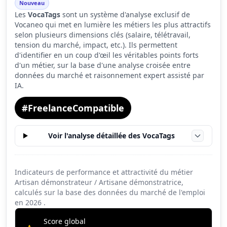
Nouveau
Les
VocaTags
sont un système d'analyse exclusif de
Tension du marché
4.0
Vocaneo qui met en lumière les métiers les plus attractifs
Salaire
2.1
selon plusieurs dimensions clés (salaire, télétravail,
tension du marché, impact, etc.). Ils permettent
Conditions de travail
6.3
d'identifier en un coup d'œil les véritables points forts
d'un métier, sur la base d'une analyse croisée entre
données du marché et raisonnement expert assisté par
IA.
#FreelanceCompatible
Voir l'analyse détaillée des VocaTags
Indicateurs de performance et attractivité du métier
Artisan démonstrateur / Artisane démonstratrice,
calculés sur la base des données du marché de l'emploi
en
2026
.
Score global