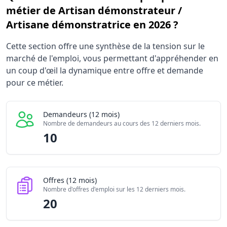
métier de Artisan démonstrateur /
Artisane démonstratrice en 2026 ?
Statistiques recrutement Artisan démonstrateur / Artisa
Cette section offre une synthèse de la tension sur le
Indicateur
marché de l'emploi, vous permettant d'appréhender en
Demandeurs d'emploi (12 mois)
1
un coup d'œil la dynamique entre offre et demande
Offres publiées (12 mois)
pour ce métier.
2
Embauches constatées
0
Indice de tension globale
3
Demandeurs (12 mois)
Nombre de demandeurs au cours des 12 derniers mois.
10
Offres (12 mois)
Nombre d'offres d'emploi sur les 12 derniers mois.
20