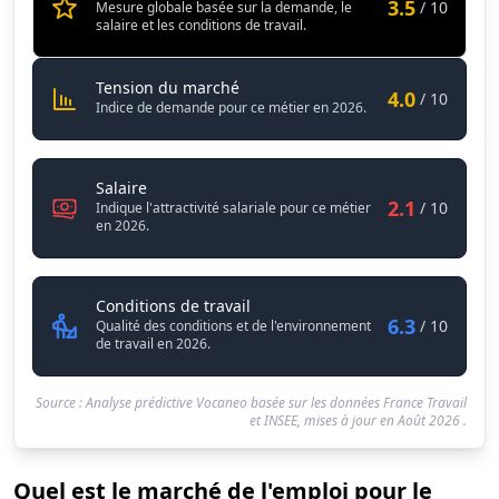
3.5
/ 10
Mesure globale basée sur la demande, le
salaire et les conditions de travail.
Artisan démonstrateur / Artisane 
Tension du marché
4.0
/ 10
Indice de demande pour ce métier en 2026.
Artisan démonstrateur / Artisane démonstratri
Salaire
2.1
/ 10
Indique l'attractivité salariale pour ce métier
en 2026.
Artisan démonstrateur / Artisane
Conditions de travail
6.3
/ 10
Qualité des conditions et de l'environnement
de travail en 2026.
Source : Analyse prédictive Vocaneo basée sur les données France Travail
et INSEE, mises à jour en
Août 2026
.
Quel est le marché de l'emploi pour le