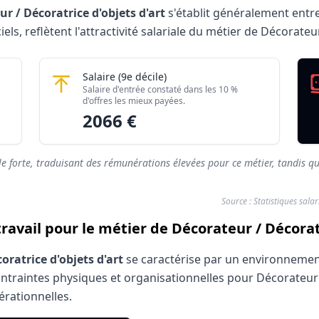
r / Décoratrice d'objets d'art
s'établit généralement entr
iels, reflètent l'attractivité salariale du métier de Décorateu
trice d'objets d'art 2026
ets d'art
Décorateur / Décoratrice d'objets d'art
Salaire
(9e décile)
Montant mensuel brut
Salaire d'entrée constaté dans les 10 %
rés)
1802 €
d'offres les mieux payées.
2066 €
rés)
2066 €
le forte, traduisant des rémunérations élevées pour ce métier, tandis qu
Source : Statistiques sala
travail pour le métier de Décorateur / Décoratr
oratrice d'objets d'art
se caractérise par un environnement 
contraintes physiques et organisationnelles pour Décorateur
pérationnelles.