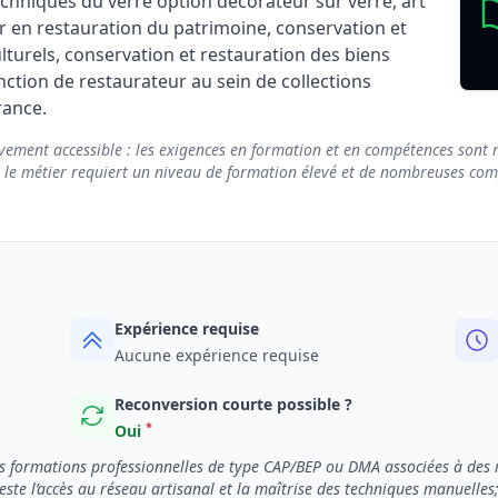
t techniques du verre option décorateur sur verre, art
ter en restauration du patrimoine, conservation et
turels, conservation et restauration des biens
fonction de restaurateur au sein de collections
rance.
vement accessible : les exigences en formation et en compétences sont m
e le métier requiert un niveau de formation élevé et de nombreuses compé
Expérience requise
Aucune expérience requise
Reconversion courte possible ?
*
Oui
es formations professionnelles de type CAP/BEP ou DMA associées à des
reste l’accès au réseau artisanal et la maîtrise des techniques manuelles