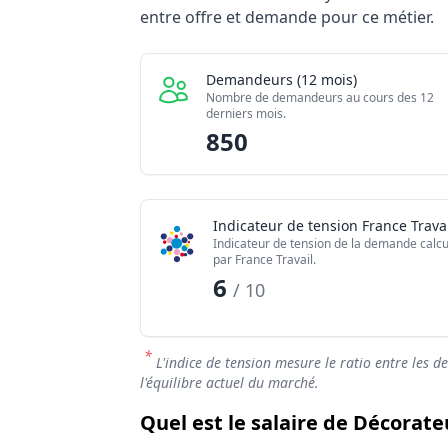
Indicateur
entre offre et demande pour ce métier.
Demandeurs d'emploi (12 mois)
Offres publiées (12 mois)
Demandeurs (12 mois)
Embauches constatées
Nombre de demandeurs au cours des 12
derniers mois.
Indice de tension globale
850
Indicateur de tension France Travai
Indicateur de tension de la demande calcu
par France Travail.
6
/ 10
*
L'indice de tension mesure le ratio entre les d
l'équilibre actuel du marché.
Quel est le salaire de Décorateu