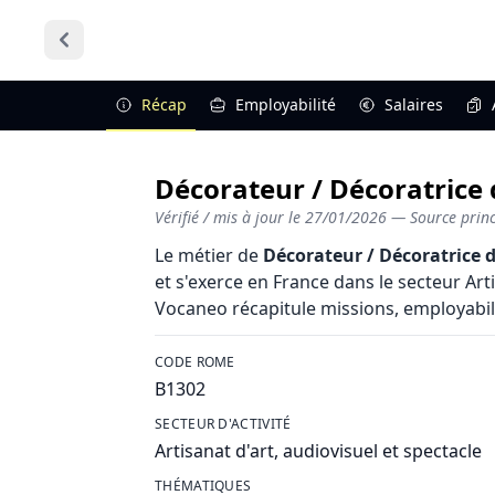
Récap
Employabilité
Salaires
Décorateur / Décoratrice d
Vérifié / mis à jour le
27/01/2026
— Source princi
Le métier de
Décorateur / Décoratrice d
et s'exerce en France dans le secteur Arti
Vocaneo récapitule missions, employabilité
CODE ROME
B1302
SECTEUR D'ACTIVITÉ
Artisanat d'art, audiovisuel et spectacle
THÉMATIQUES