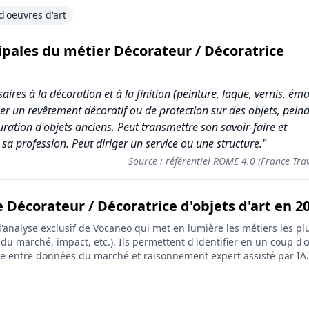
d'oeuvres d'art
cipales du métier Décorateur / Décoratrice
res à la décoration et à la finition (peinture, laque, vernis, émai
iquer un revêtement décoratif ou de protection sur des objets, pein
uration d'objets anciens. Peut transmettre son savoir-faire et
 sa profession. Peut diriger un service ou une structure."
Source : référentiel ROME 4.0 (France Trav
 Décorateur / Décoratrice d'objets d'art en 2
 Décoratrice d'objets d'art
analyse exclusif de Vocaneo qui met en lumière les métiers les plu
Score (sur 10)
on du marché, impact, etc.). Ils permettent d'identifier en un coup d'œ
ée entre données du marché et raisonnement expert assisté par IA.
3.3
3.7