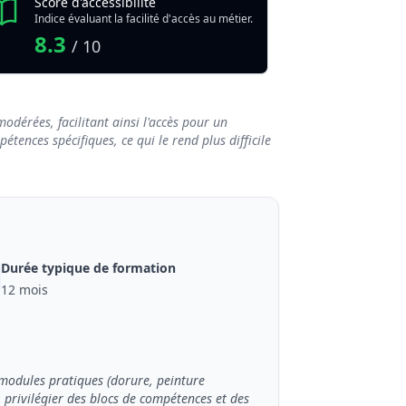
Score d'accessibilité
Indice évaluant la facilité d'accès au métier.
8.3
/ 10
odérées, facilitant ainsi l'accès pour un
tences spécifiques, ce qui le rend plus difficile
Durée typique de formation
12 mois
 modules pratiques (dorure, peinture
; privilégier des blocs de compétences et des