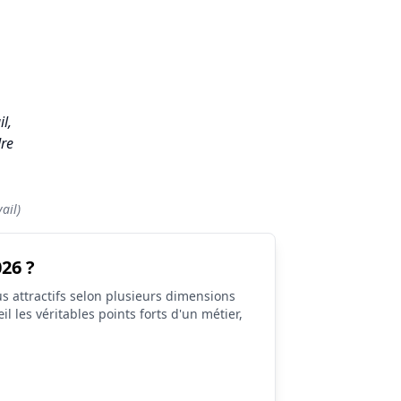
l,
dre
ail)
026 ?
s attractifs selon plusieurs dimensions
il les véritables points forts d'un métier,