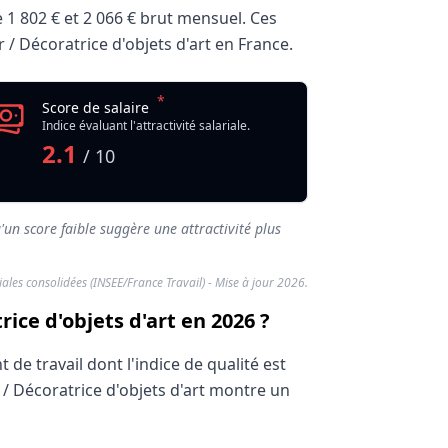
e
1 802 €
et
2 066 €
brut mensuel. Ces
r / Décoratrice d'objets d'art en France.
*
Score de salaire
Indice évaluant l'attractivité salariale.
2.1
/ 10
'un score faible suggère une attractivité plus
riales consolidées (INSEE/France Travail) - Mise à jour 2026.
ice d'objets d'art en 2026 ?
de travail dont l'indice de qualité est
 / Décoratrice d'objets d'art montre un