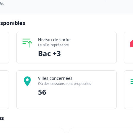
té.
isponibles
/ Décoratrice d'objets d'art en 2026
Niveau de sortie
ponibles
18
Le plus représenté
tenaires
82
Bac +3
Villes concernées
Où des sessions sont proposées
56
ns