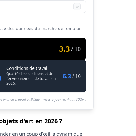
a base des données du marché de l'emploi
3.3
/ 10
Décorateur / Décoratrice d'objets d'art
Conditions de travail
Qualité des conditions et de
6.3
/ 10
l'environnement de travail en
2026.
s France Travail et INSEE, mises à jour en
Août 2026
.
bjets d'art en 2026 ?
hender en un coup d'œil la dynamique