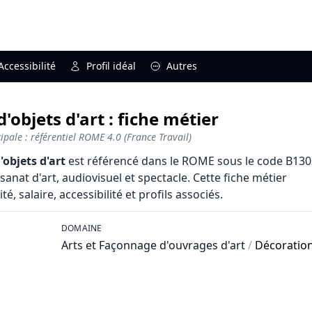
Accessibilité
Profil idéal
Autres
'objets d'art : fiche métier
pale : référentiel ROME 4.0 (France Travail)
'objets d'art
est référencé dans le ROME sous le code B130
sanat d'art, audiovisuel et spectacle. Cette fiche métier
, salaire, accessibilité et profils associés.
DOMAINE
Arts et Façonnage d'ouvrages d'art
/
Décoratio