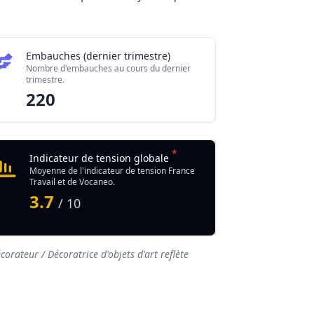
Embauches (dernier trimestre)
Nombre d'embauches au cours du dernier
trimestre.
220
*
Indicateur de tension globale
Moyenne de l'indicateur de tension France
Travail et de Vocaneo.
3.7
/ 10
orateur / Décoratrice d'objets d'art reflète