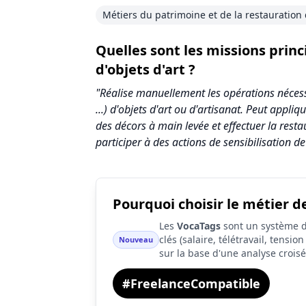
Métiers du patrimoine et de la restauration 
Quelles sont les missions prin
d'objets d'art ?
"Réalise manuellement les opérations nécessai
...) d'objets d'art ou d'artisanat. Peut appl
des décors à main levée et effectuer la resta
participer à des actions de sensibilisation de
Pourquoi choisir le métier de
Synthèse des scores du métier Décorateur /
Les
VocaTags
sont un système d'
Indicateur
clés (salaire, télétravail, tensi
Nouveau
sur la base d'une analyse crois
Attractivité globale
#FreelanceCompatible
Tension du marché