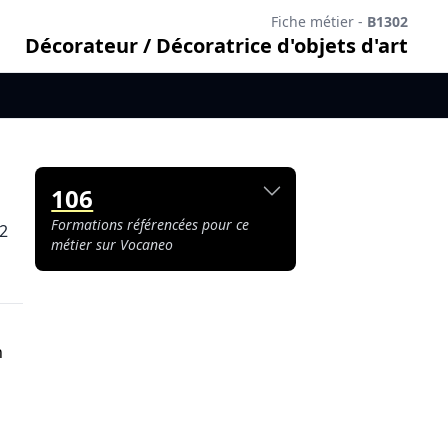
Fiche métier -
B1302
Décorateur / Décoratrice d'objets d'art
106
Formations référencées pour ce
2
métier sur Vocaneo
n