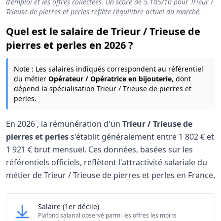
d'emploi et les offres collectées. Un score de
5.185
/10 pour Trieur /
Trieuse de pierres et perles reflète l'équilibre actuel du marché.
Quel est le salaire de Trieur / Trieuse de
pierres et perles en 2026 ?
Note : Les salaires indiqués correspondent au référentiel
du métier
Opérateur / Opératrice en bijouterie
, dont
dépend la spécialisation Trieur / Trieuse de pierres et
perles.
En
2026
, la rémunération d'un
Trieur / Trieuse de
pierres et perles
s'établit généralement entre
1 802 €
et
1 921 €
brut mensuel. Ces données, basées sur les
référentiels officiels, reflètent l'attractivité salariale du
métier de Trieur / Trieuse de pierres et perles en France.
Grille salariale Trieur / Trieuse de pierres et perles
Trieur / Trieuse de pierres et perles
Salaire
(1er décile)
Niveau de salaire (Déciles)
Montant me
Plafond salarial observé parmi les offres les moins