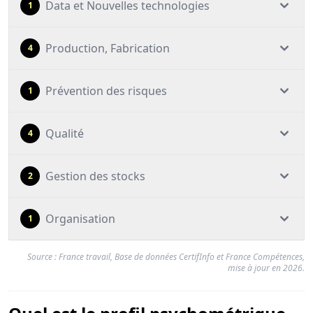
Data et Nouvelles technologies
1
Production, Fabrication
4
Prévention des risques
1
Qualité
4
Gestion des stocks
2
Organisation
1
Source : France travail, Base de données CertifInfo et France Compétences,
mise à jour en 2026.