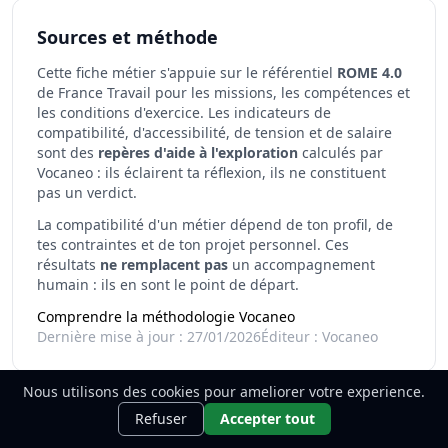
Centres d'intérêt
J'ai le souci du détail, J'aime le 
Sources et méthode
Cette fiche métier s'appuie sur le référentiel
ROME 4.0
de France Travail pour les missions, les compétences et
les conditions d'exercice. Les indicateurs de
compatibilité, d'accessibilité, de tension et de salaire
sont des
repères d'aide à l'exploration
calculés par
Vocaneo : ils éclairent ta réflexion, ils ne constituent
pas un verdict.
La compatibilité d'un métier dépend de ton profil, de
tes contraintes et de ton projet personnel. Ces
résultats
ne remplacent pas
un accompagnement
humain : ils en sont le point de départ.
Comprendre la méthodologie Vocaneo
Dernière mise à jour : 27/01/2026
Éditeur : Vocaneo
Nous utilisons des cookies pour ameliorer votre experience.
Ce métier t'intéresse ?
Découvre
Découvrir
Refuser
Accepter tout
comment le devenir.