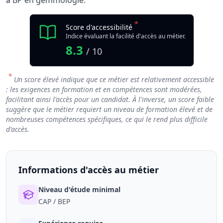
à BP en gemmologie.
*
Score d'accessibilité
Indice évaluant la facilité d'accès au métier.
8.3
/ 10
*
Un score élevé indique que ce métier est relativement accessible
: les exigences en formation et en compétences sont modérées,
facilitant ainsi l'accès pour un candidat. À l'inverse, un score faible
suggère que le métier requiert un niveau de formation élevé et de
nombreuses compétences spécifiques, ce qui le rend plus difficile
d'accès.
Informations d'accès au métier
Niveau d'étude minimal
CAP / BEP