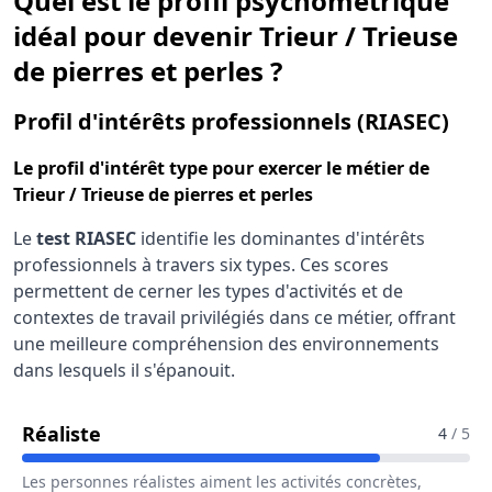
Quel est le profil psychométrique
idéal pour devenir Trieur / Trieuse
de pierres et perles ?
pour
Profil d'intérêts professionnels (RIASEC)
Le
profil d'intérêt type
pour exercer le métier de
Trieur / Trieuse de pierres et perles
Le
test RIASEC
identifie les dominantes d'intérêts
professionnels à travers six types. Ces scores
permettent de cerner les types d'activités et de
contextes de travail privilégiés dans ce métier, offrant
une meilleure compréhension des environnements
dans lesquels il s'épanouit.
Pour Le Métier De Trieur / Trieuse De Pi
Réaliste
4
/ 5
Les personnes réalistes aiment les activités concrètes,