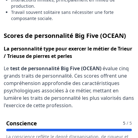
production.
Travail souvent solitaire sans nécessiter une forte
composante sociale.
pour
Scores de personnalité Big Five (OCEAN)
La
personnalité type
pour exercer le métier de Trieur
/ Trieuse de pierres et perles
Le
test de personnalité Big Five (OCEAN)
évalue cinq
grands traits de personnalité. Ces scores offrent une
compréhension approfondie des caractéristiques
psychologiques associées à ce métier, mettant en
lumière les traits de personnalité les plus valorisés dans
l'exercice de cette profession.
Pour Le Métier De Trieur / Trieuse De
Conscience
5
/ 5
La conscience reflète le degré d'organisation, de rigueur et