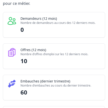
Offres publiées (12 mois)
pour ce métier.
10
Embauches constatées
60
Indice de tension globale
5.185/10
Demandeurs (12 mois)
Nombre de demandeurs au cours des 12 derniers mois.
0
Offres (12 mois)
Nombre d'offres d'emploi sur les 12 derniers mois.
10
Embauches (dernier trimestre)
Nombre d'embauches au cours du dernier trimestre.
60