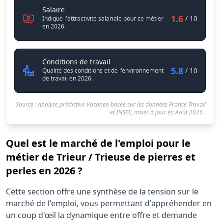
Trieur / Trieuse de pierres et perles
Salaire
1.6
/ 10
Indique l'attractivité salariale pour ce métier
en 2026.
Trieur / Trieuse de pierres et per
Conditions de travail
5.8
/ 10
Qualité des conditions et de l'environnement
de travail en 2026.
Source : Analyse prédictive Vocaneo basée sur les données France Travail
et INSEE, mises à jour en
Août 2026
.
Quel est le marché de l'emploi pour le
métier de Trieur / Trieuse de pierres et
perles en 2026 ?
Statistiques recrutement Trieur / Trieuse de pierres et pe
Cette section offre une synthèse de la tension sur le
Indicateur
Valeur 
marché de l'emploi, vous permettant d'appréhender en
Demandeurs d'emploi (12 mois)
0
un coup d'œil la dynamique entre offre et demande