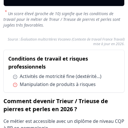
*
Un score élevé (proche de 10) signifie que les conditions de
travail pour le métier de Trieur / Trieuse de pierres et perles sont
jugées très favorables.
Source : Évaluation multicritères Vocaneo (Contexte de travail France Travail)
mise à jour en 2026.
Résumé des conditions d'exercice : Trieur / Tr
Conditions de travail et risques
Catégorie
F
du métier Trieur / Trieuse de pie
professionnels
Conditions de travail et risques professionnels
Activités de
Conditions de travail et risques professionnels
Manipulati
Condition :
Activités de motricité fine (dextérité...)
Condition :
Manipulation de produits à risques
Comment devenir Trieur / Trieuse de
pierres et perles en 2026 ?
Ce métier est accessible avec un diplôme de niveau CQP