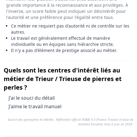
grande importance à la reconnaissance et aux privilèges. À
l'inverse, un score faible peut indiquer un désintérêt pour
l'autorité et une préférence pour l'égalité entre tous.
Ce métier ne requiert pas d'autorité ni de contrôle sur les
autres.
Le travail est généralement effectué de manière
individuelle ou en équipes sans hiérarchie stricte.
Il n'y a pas d'élément de prestige associé au métier.
Quels sont les centres d'intérêt liés au
métier de Trieur / Trieuse de pierres et
perles ?
Le métier de Trieur / Trieuse de pierres et perles est asso
J'ai le souci du détail
Le métier de Trieur / Trieuse de pierres et perles est asso
J'aime le travail manuel
Résumé des terminologies et intérêts pour le métier Trieu
Source des synonymes et intérêts : Référentiel officiel ROME 4.0 (France Travail) et base de
Attribut
Détails sémantiques pour
données Vocaneo mise à jour en 2026.
Intitulés alternatifs
Spécialisation Trieur / Trieuse d