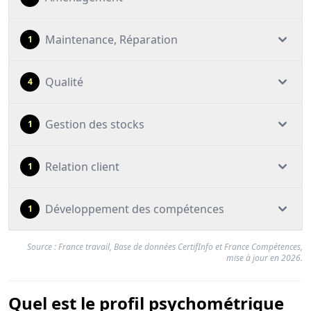
Maintenance, Réparation
1
Qualité
4
Gestion des stocks
1
Relation client
1
Développement des compétences
1
Source : France travail, Base de données CertifInfo et France Compétences,
mise à jour en 2026.
Quel est le profil psychométrique