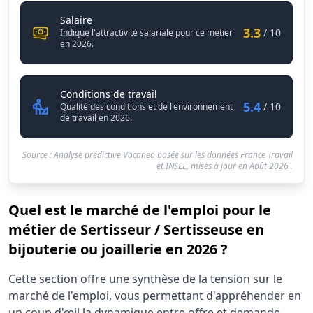
Sertisseur / Sertisseuse en bijouterie ou joaille
Salaire
3.3
/ 10
Indique l'attractivité salariale pour ce métier
en 2026.
Sertisseur / Sertisseuse en bijoute
Conditions de travail
5.4
/ 10
Qualité des conditions et de l'environnement
de travail en 2026.
Source : Analyse prédictive Vocaneo basée sur les données France Travail
et INSEE, mises à jour en
Août 2026
.
Quel est le marché de l'emploi pour le
métier de Sertisseur / Sertisseuse en
bijouterie ou joaillerie en 2026 ?
Statistiques recrutement Sertisseur / Sertisseuse en bijout
Cette section offre une synthèse de la tension sur le
Indicateur
marché de l'emploi, vous permettant d'appréhender en
Demandeurs d'emploi (12 mois)
2
un coup d'œil la dynamique entre offre et demande