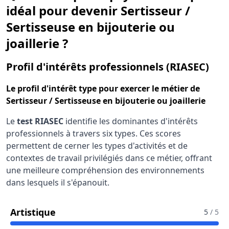
idéal pour devenir Sertisseur /
Sertisseuse en bijouterie ou
joaillerie ?
pour
Profil d'intérêts professionnels (RIASEC)
Le
profil d'intérêt type
pour exercer le métier de
Sertisseur / Sertisseuse en bijouterie ou joaillerie
Le
test RIASEC
identifie les dominantes d'intérêts
professionnels à travers six types. Ces scores
permettent de cerner les types d'activités et de
contextes de travail privilégiés dans ce métier, offrant
une meilleure compréhension des environnements
dans lesquels il s'épanouit.
Pour Le Métier De Sertisseur / Sertiss
Artistique
5
/ 5