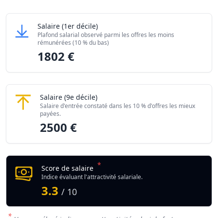
Grille salariale Sertisseur / Sertisseuse en bijouterie ou jo
Sertisseur / Sertisseuse en bijouterie ou joailler
Salaire
(1er décile)
Niveau de salaire (Déciles)
Montant me
Plafond salarial observé parmi les offres les moins
Salaire minimum (10% les moins rémunérés)
1802 €
rémunérées (10 % du bas)
1802 €
Salaire maximum (10% les mieux rémunérés)
2500 €
Sertisseur / Sertisseuse en bijouterie ou joaille
Salaire
(9e décile)
Salaire d'entrée constaté dans les 10 % d'offres les mieux
payées.
2500 €
*
Score de salaire
Indice évaluant l'attractivité salariale.
3.3
/ 10
*