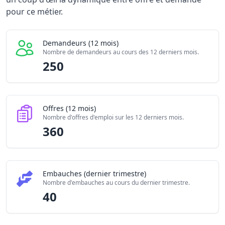
Offres publiées (12 mois)
pour ce métier.
3
Embauches constatées
4
Indice de tension globale
3
Demandeurs (12 mois)
Nombre de demandeurs au cours des 12 derniers mois.
250
Offres (12 mois)
Nombre d'offres d'emploi sur les 12 derniers mois.
360
Embauches (dernier trimestre)
Nombre d'embauches au cours du dernier trimestre.
40