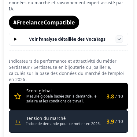
données du marché et raisonnement expert assisté par
IA.
#FreelanceCompatible
Voir l'analyse détaillée des VocaTags
Indicateurs de performance et attractivité du métier
Sertisseur / Sertisseuse en bijouterie ou joaillerie,
calculés sur la base des données du marché de l'emploi
en
2026
.
Score global
3.8
/ 10
Mesure globale basée sur la demande, le
salaire et les conditions de travail.
Sertisseur / Sertisseuse en bijouter
Tension du marché
3.9
/ 10
Indice de demande pour ce métier en 2026.