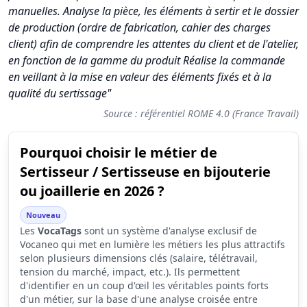
manuelles. Analyse la pièce, les éléments à sertir et le dossier
de production (ordre de fabrication, cahier des charges
client) afin de comprendre les attentes du client et de l'atelier,
en fonction de la gamme du produit Réalise la commande
en veillant à la mise en valeur des éléments fixés et à la
qualité du sertissage"
Source : référentiel ROME 4.0 (France Travail)
Pourquoi choisir le métier de
Synthèse des scores du métier Sertisseur / Sertisseuse en bijou
Sertisseur / Sertisseuse en bijouterie
Indicateur
Score (sur 10)
ou joaillerie en 2026 ?
Attractivité globale
3.8
Nouveau
Les
VocaTags
sont un système d'analyse exclusif de
Tension du marché
3.9
Vocaneo qui met en lumière les métiers les plus attractifs
Salaire
3.3
selon plusieurs dimensions clés (salaire, télétravail,
tension du marché, impact, etc.). Ils permettent
Conditions de travail
5.4
d'identifier en un coup d'œil les véritables points forts
d'un métier, sur la base d'une analyse croisée entre