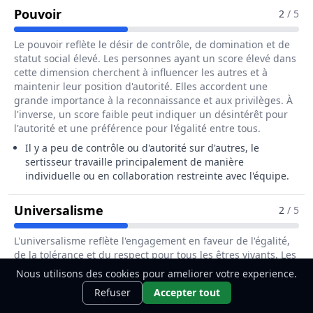
Pour Le Métier De Sertisseur / Sertisseus
Pouvoir
2
/ 5
Le pouvoir reflète le désir de contrôle, de domination et de
statut social élevé. Les personnes ayant un score élevé dans
cette dimension cherchent à influencer les autres et à
maintenir leur position d'autorité. Elles accordent une
grande importance à la reconnaissance et aux privilèges. À
l'inverse, un score faible peut indiquer un désintérêt pour
l'autorité et une préférence pour l'égalité entre tous.
Il y a peu de contrôle ou d'autorité sur d'autres, le
sertisseur travaille principalement de manière
individuelle ou en collaboration restreinte avec l'équipe.
Pour Le Métier De Sertisseur / Ser
Universalisme
2
/ 5
L'universalisme reflète l'engagement en faveur de l'égalité,
de la tolérance et du respect pour tous les êtres vivants. Les
individus ayant un score élevé dans cette dimension sont
Nous utilisons des cookies pour ameliorer votre experience.
Ce métier t'intéresse ?
Découvre
préoccupés par le bien-être de l'humanité et de
Découvrir
Refuser
Accepter tout
l'environnement. Ils prônent l'ouverture d'esprit et la justice
comment le devenir.
sociale. Un score faible peut indiquer une préoccupation