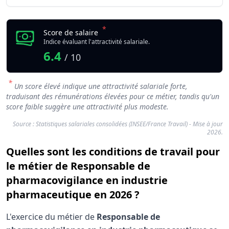
*
Score de salaire
Indice évaluant l'attractivité salariale.
6.4
/ 10
*
Un score élevé indique une attractivité salariale forte,
traduisant des rémunérations élevées pour ce métier, tandis qu'un
score faible suggère une attractivité plus modeste.
Source : Statistiques salariales consolidées (INSEE/France Travail) - Mise à jour
2026.
Quelles sont les conditions de travail pour
le métier de Responsable de
pharmacovigilance en industrie
pharmaceutique en 2026 ?
L'exercice du métier de
Responsable de