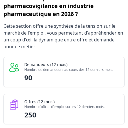
pharmacovigilance en industrie
pharmaceutique en 2026 ?
Statistiques recrutement Responsable de pharmacovigila
Cette section offre une synthèse de la tension sur le
Indicateur
marché de l'emploi, vous permettant d'appréhender en
Demandeurs d'emploi (12 mois)
un coup d'œil la dynamique entre offre et demande
Offres publiées (12 mois)
pour ce métier.
Embauches constatées
Indice de tension globale
Demandeurs (12 mois)
Nombre de demandeurs au cours des 12 derniers mois.
90
Offres (12 mois)
Nombre d'offres d'emploi sur les 12 derniers mois.
250