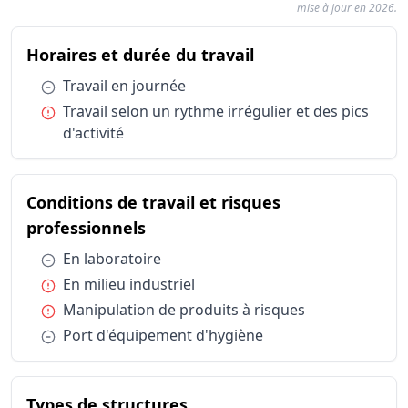
mise à jour en 2026.
Résumé des conditions d'exercice : Responsable de 
du métier Respons
Horaires et durée du travail
Catégorie
Horaires et durée du travail
Travail en
Condition :
Travail en journée
Horaires et durée du travail
Travail sel
Condition :
Travail selon un rythme irrégulier et des pics
Conditions de travail et risques professionnels
En laborat
d'activité
Conditions de travail et risques professionnels
En milieu i
Conditions de travail et risques professionnels
Manipulati
Conditions de travail et risques professionnels
Conditions de travail et risques
Port d'équ
Types de structures
Industries
du métier Responsable de phar
professionnels
Publics spécifiques
Profession
Condition :
En laboratoire
Statut d'emploi
Salarié sec
Condition :
En milieu industriel
Condition :
Manipulation de produits à risques
Condition :
Port d'équipement d'hygiène
du métier Responsable de 
Types de structures