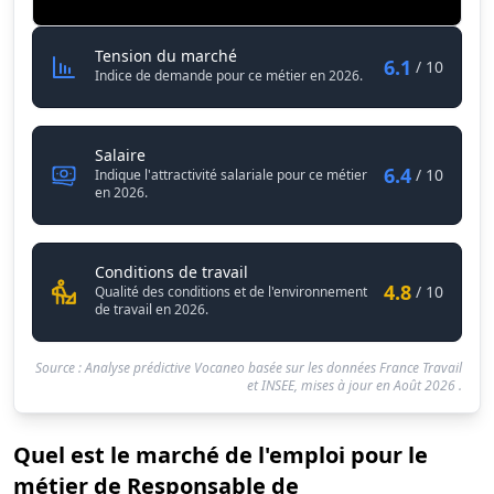
Responsable de pharmacovigilanc
Tension du marché
6.1
/ 10
Indice de demande pour ce métier en 2026.
Responsable de pharmacovigilance en industr
Salaire
6.4
/ 10
Indique l'attractivité salariale pour ce métier
en 2026.
Responsable de pharmacovigilan
Conditions de travail
4.8
/ 10
Qualité des conditions et de l'environnement
de travail en 2026.
Source : Analyse prédictive Vocaneo basée sur les données France Travail
et INSEE, mises à jour en
Août 2026
.
Quel est le marché de l'emploi pour le
métier de Responsable de