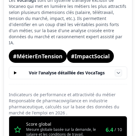
Les
VocaTags
sont un système d'analyse exclusif de
Tension du marché
6.1
Vocaneo qui met en lumière les métiers les plus attractifs
Salaire
6.4
selon plusieurs dimensions clés (salaire, télétravail,
tension du marché, impact, etc.). Ils permettent
Conditions de travail
4.8
d'identifier en un coup d'œil les véritables points forts
d'un métier, sur la base d'une analyse croisée entre
données du marché et raisonnement expert assisté par
IA.
#MétierEnTension
#ImpactSocial
Voir l'analyse détaillée des VocaTags
Indicateurs de performance et attractivité du métier
Responsable de pharmacovigilance en industrie
pharmaceutique, calculés sur la base des données du
marché de l'emploi en
2026
.
Score global
6.4
/ 10
Mesure globale basée sur la demande, le
salaire et les conditions de travail.