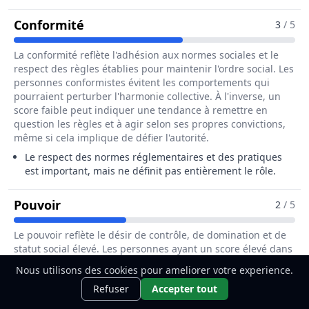
Pour Le Métier De Responsable De 
Conformité
3
/ 5
La conformité reflète l'adhésion aux normes sociales et le
respect des règles établies pour maintenir l'ordre social. Les
personnes conformistes évitent les comportements qui
pourraient perturber l'harmonie collective. À l'inverse, un
score faible peut indiquer une tendance à remettre en
question les règles et à agir selon ses propres convictions,
même si cela implique de défier l'autorité.
Le respect des normes réglementaires et des pratiques
est important, mais ne définit pas entièrement le rôle.
Pour Le Métier De Responsable De Phar
Pouvoir
2
/ 5
Le pouvoir reflète le désir de contrôle, de domination et de
statut social élevé. Les personnes ayant un score élevé dans
cette dimension cherchent à influencer les autres et à
Nous utilisons des cookies pour ameliorer votre experience.
maintenir leur position d'autorité. Elles accordent une
Ce métier t'intéresse ?
Découvre
Découvrir
Refuser
Accepter tout
grande importance à la reconnaissance et aux privilèges. À
comment le devenir.
l'inverse, un score faible peut indiquer un désintérêt pour