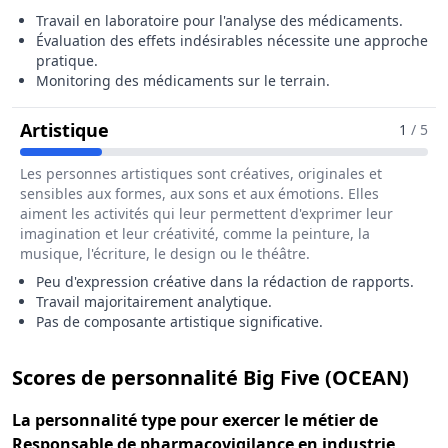
Travail en laboratoire pour l'analyse des médicaments.
Évaluation des effets indésirables nécessite une approche
pratique.
Monitoring des médicaments sur le terrain.
Pour Le Métier De Responsable De Ph
Artistique
1
/ 5
Les personnes artistiques sont créatives, originales et
sensibles aux formes, aux sons et aux émotions. Elles
aiment les activités qui leur permettent d'exprimer leur
imagination et leur créativité, comme la peinture, la
musique, l'écriture, le design ou le théâtre.
Peu d'expression créative dans la rédaction de rapports.
Travail majoritairement analytique.
Pas de composante artistique significative.
pou
Scores de personnalité Big Five (OCEAN)
La
personnalité type
pour exercer le métier de
Responsable de pharmacovigilance en industrie