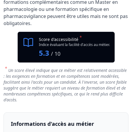
formations complémentaires comme un Master en
pharmacologie ou une formation spécifique en
pharmacovigilance peuvent être utiles mais ne sont pas
obligatoires.
*
Score d'accessibilité
Indice évaluant la facilité d'accès au métier.
5.3
/ 10
*
Un score élevé indique que ce métier est relativement accessible
: les exigences en formation et en compétences sont modérées,
facilitant ainsi l'accès pour un candidat. À l'inverse, un score faible
suggère que le métier requiert un niveau de formation élevé et de
nombreuses compétences spécifiques, ce qui le rend plus difficile
d'accès.
Informations d'accès au métier