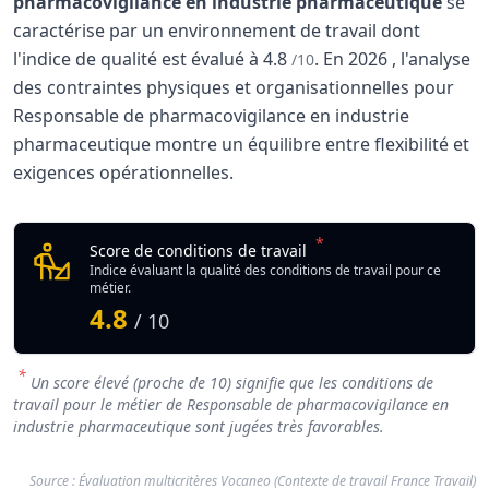
pharmacovigilance en industrie pharmaceutique
se
caractérise par un environnement de travail dont
l'indice de qualité est évalué à
4.8
.
En
2026
, l'analyse
/10
des contraintes physiques et organisationnelles pour
Responsable de pharmacovigilance en industrie
pharmaceutique montre un équilibre entre flexibilité et
exigences opérationnelles.
Analyse des conditions de travail : Responsabl
Indicateur
*
Responsable de pharm
Score de conditions de travail
Qualité globale de l'environnement Responsable de phar
Indice évaluant la qualité des conditions de travail pour ce
métier.
4.8
/ 10
*
Un score élevé (proche de 10) signifie que les conditions de
travail pour le métier de Responsable de pharmacovigilance en
industrie pharmaceutique sont jugées très favorables.
Source : Évaluation multicritères Vocaneo (Contexte de travail France Travail)