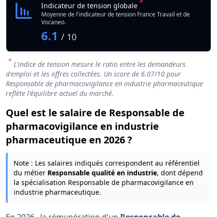
*
Indicateur de tension globale
Moyenne de l'indicateur de tension France Travail et de
Vocaneo.
6.1
/ 10
*
L'indice de tension mesure le ratio entre les demandeurs
d'emploi et les offres collectées. Un score de
6.07
/10 pour
Responsable de pharmacovigilance en industrie pharmaceutique
reflète l'équilibre actuel du marché.
Quel est le salaire de Responsable de
pharmacovigilance en industrie
pharmaceutique en 2026 ?
Note : Les salaires indiqués correspondent au référentiel
du métier
Responsable qualité en industrie
, dont dépend
la spécialisation Responsable de pharmacovigilance en
industrie pharmaceutique.