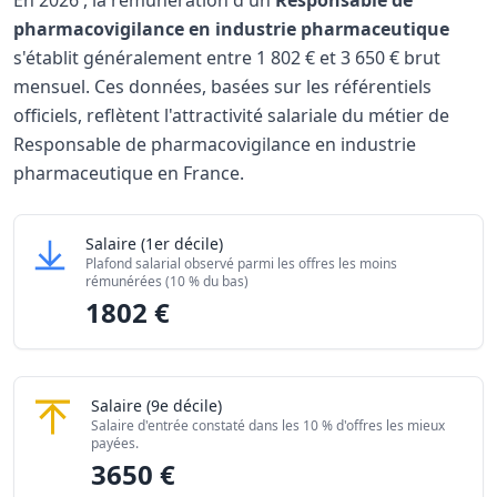
En
2026
, la rémunération d'un
Responsable de
pharmacovigilance en industrie pharmaceutique
s'établit généralement entre
1 802 €
et
3 650 €
brut
mensuel. Ces données, basées sur les référentiels
officiels, reflètent l'attractivité salariale du métier de
Responsable de pharmacovigilance en industrie
pharmaceutique en France.
Grille salariale Responsable de pharmacovigilance en in
Responsable de pharmacovigilance en industr
Salaire
(1er décile)
Niveau de salaire (Déciles)
Plafond salarial observé parmi les offres les moins
Salaire minimum (10% les moins rémunérés)
18
rémunérées (10 % du bas)
1802 €
Salaire maximum (10% les mieux rémunérés)
36
Responsable de pharmacovigilance en industr
Salaire
(9e décile)
Salaire d'entrée constaté dans les 10 % d'offres les mieux
payées.
3650 €