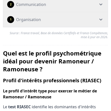
Communication
2
Organisation
1
Source : France travail, Base de données CertifInfo et France Compétences,
mise à jour en 2026.
Quel est le profil psychométrique
idéal pour devenir Ramoneur /
Ramoneuse ?
pou
Profil d'intérêts professionnels (RIASEC)
Le
profil d'intérêt type
pour exercer le métier de
Ramoneur / Ramoneuse
Le
test RIASEC
identifie les dominantes d'intérêts