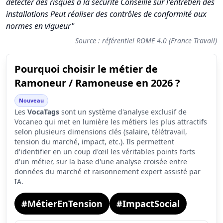
détecter des risques à la sécurité Conseille sur l'entretien des
installations Peut réaliser des contrôles de conformité aux
normes en vigueur"
Source : référentiel ROME 4.0 (France Travail)
Pourquoi choisir le métier de
Synthèse des scores du métier Ramoneur / Ramoneuse
Ramoneur / Ramoneuse en 2026 ?
Indicateur
Score (sur 10)
Nouveau
Attractivité globale
4.0
Les
VocaTags
sont un système d'analyse exclusif de
Vocaneo qui met en lumière les métiers les plus attractifs
Tension du marché
6.0
selon plusieurs dimensions clés (salaire, télétravail,
tension du marché, impact, etc.). Ils permettent
Salaire
1.9
d'identifier en un coup d'œil les véritables points forts
d'un métier, sur la base d'une analyse croisée entre
Conditions de travail
4.6
données du marché et raisonnement expert assisté par
IA.
#MétierEnTension
#ImpactSocial