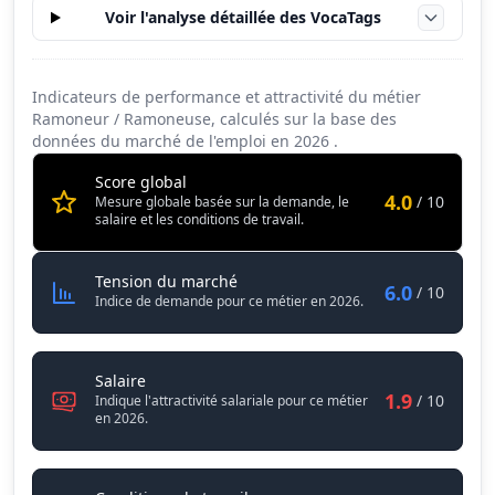
Voir l'analyse détaillée des VocaTags
Indicateurs de performance et attractivité du métier
Ramoneur / Ramoneuse, calculés sur la base des
données du marché de l'emploi en
2026
.
Score global
4.0
/ 10
Mesure globale basée sur la demande, le
salaire et les conditions de travail.
Ramoneur / Ramoneuse
Tension du marché
6.0
/ 10
Indice de demande pour ce métier en 2026.
Ramoneur / Ramoneuse
Salaire
1.9
/ 10
Indique l'attractivité salariale pour ce métier
en 2026.