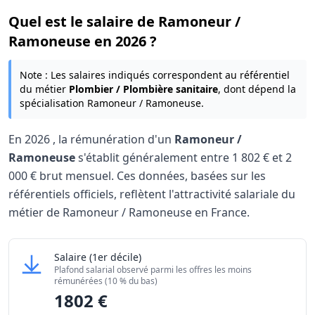
Quel est le salaire de Ramoneur /
Ramoneuse en 2026 ?
Note : Les salaires indiqués correspondent au référentiel
du métier
Plombier / Plombière sanitaire
, dont dépend la
spécialisation Ramoneur / Ramoneuse.
En
2026
, la rémunération d'un
Ramoneur /
Ramoneuse
s'établit généralement entre
1 802 €
et
2
000 €
brut mensuel. Ces données, basées sur les
référentiels officiels, reflètent l'attractivité salariale du
métier de Ramoneur / Ramoneuse en France.
Grille salariale Ramoneur / Ramoneuse 2026
Ramoneur / Ramoneuse
Salaire
(1er décile)
Niveau de salaire (Déciles)
Montant me
Plafond salarial observé parmi les offres les moins
Salaire minimum (10% les moins rémunérés)
1802 €
rémunérées (10 % du bas)
1802 €
Salaire maximum (10% les mieux rémunérés)
2000 €