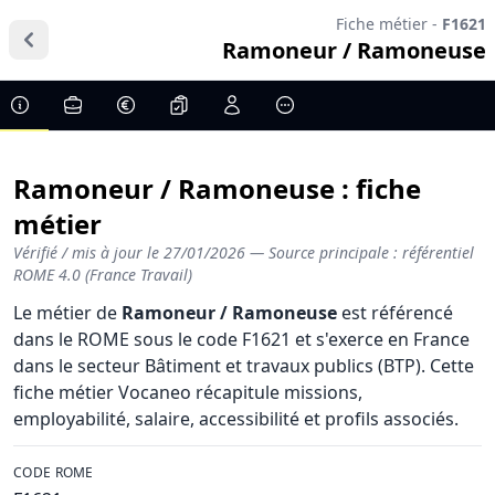
Fiche métier -
F1621
Ramoneur / Ramoneuse
Ramoneur / Ramoneuse : fiche
métier
Vérifié / mis à jour le
27/01/2026
— Source principale : référentiel
ROME 4.0 (France Travail)
Le métier de
Ramoneur / Ramoneuse
est référencé
dans le ROME sous le code F1621 et s'exerce en France
dans le secteur Bâtiment et travaux publics (BTP). Cette
fiche métier Vocaneo récapitule missions,
employabilité, salaire, accessibilité et profils associés.
CODE ROME