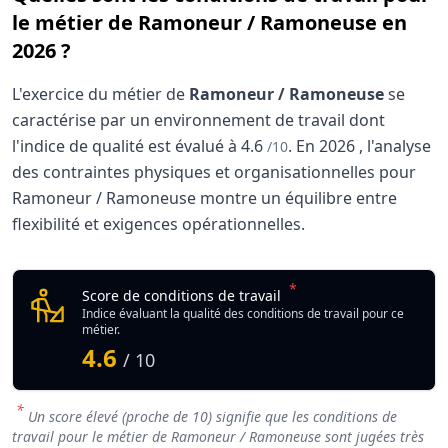
le métier de Ramoneur / Ramoneuse en
2026 ?
L'exercice du métier de
Ramoneur / Ramoneuse
se
caractérise par un environnement de travail dont
l'indice de qualité est évalué à
4.6
.
En
2026
, l'analyse
/10
des contraintes physiques et organisationnelles pour
Ramoneur / Ramoneuse montre un équilibre entre
flexibilité et exigences opérationnelles.
Analyse des conditions de travail : Ramoneur /
Indicateur
*
Ramoneur / Ramoneu
Score de conditions de travail
Qualité globale de l'environnement Ramoneur / Ramone
Indice évaluant la qualité des conditions de travail pour ce
métier.
4.6
/ 10
*
Un score élevé (proche de 10) signifie que les conditions de
travail pour le métier de Ramoneur / Ramoneuse sont jugées très