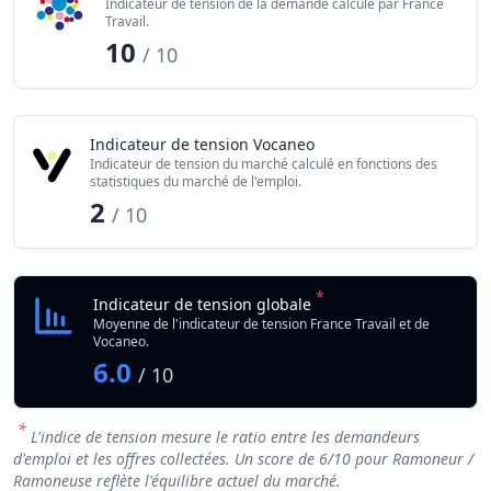
Indicateur de tension de la demande calculé par France
Travail.
10
/ 10
Indicateur de tension Vocaneo
Indicateur de tension du marché calculé en fonctions des
statistiques du marché de l'emploi.
2
/ 10
*
Indicateur de tension globale
Moyenne de l'indicateur de tension France Travail et de
Vocaneo.
6.0
/ 10
*
L'indice de tension mesure le ratio entre les demandeurs
d'emploi et les offres collectées. Un score de
6
/10 pour Ramoneur /
Ramoneuse reflète l'équilibre actuel du marché.