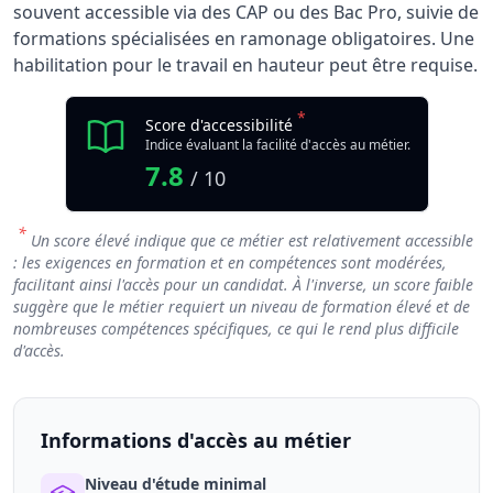
souvent accessible via des CAP ou des Bac Pro, suivie de
formations spécialisées en ramonage obligatoires. Une
habilitation pour le travail en hauteur peut être requise.
*
Score d'accessibilité
Indice évaluant la facilité d'accès au métier.
7.8
/ 10
*
Un score élevé indique que ce métier est relativement accessible
: les exigences en formation et en compétences sont modérées,
facilitant ainsi l'accès pour un candidat. À l'inverse, un score faible
suggère que le métier requiert un niveau de formation élevé et de
nombreuses compétences spécifiques, ce qui le rend plus difficile
d'accès.
Informations d'accès au métier
Niveau d'étude minimal