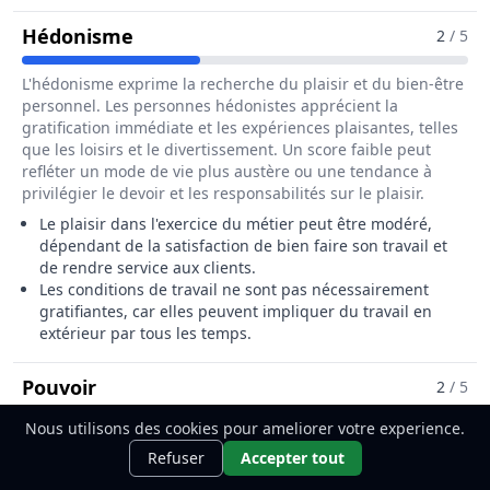
Pour Le Métier De Ramoneur / Ram
Hédonisme
2
/ 5
L'hédonisme exprime la recherche du plaisir et du bien-être
personnel. Les personnes hédonistes apprécient la
gratification immédiate et les expériences plaisantes, telles
que les loisirs et le divertissement. Un score faible peut
refléter un mode de vie plus austère ou une tendance à
privilégier le devoir et les responsabilités sur le plaisir.
Le plaisir dans l'exercice du métier peut être modéré,
dépendant de la satisfaction de bien faire son travail et
de rendre service aux clients.
Les conditions de travail ne sont pas nécessairement
gratifiantes, car elles peuvent impliquer du travail en
extérieur par tous les temps.
Pour Le Métier De Ramoneur / Ramone
Pouvoir
2
/ 5
Nous utilisons des cookies pour ameliorer votre experience.
Le pouvoir reflète le désir de contrôle, de domination et de
Ce métier t'intéresse ?
Découvre
Découvrir
statut social élevé. Les personnes ayant un score élevé dans
Refuser
Accepter tout
comment le devenir.
cette dimension cherchent à influencer les autres et à