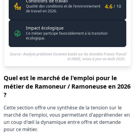
Ramoneur / Ramoneuse
Conditions de travail
4.6
/ 10
Qualité des conditions et de l'environnement
de travail en 2026.
Impact écologique
Ce métier participe favorablement à la transition
écologique.
Source : Analyse prédictive Vocaneo basée sur les données France Travail
et INSEE, mises à jour en
Août 2026
.
Quel est le marché de l'emploi pour le
métier de Ramoneur / Ramoneuse en 2026
?
Statistiques recrutement Ramoneur / Ramoneuse 2026
Cette section offre une synthèse de la tension sur le
Indicateur
Valeur brute
marché de l'emploi, vous permettant d'appréhender en
Demandeurs d'emploi (12 mois)
300
un coup d'œil la dynamique entre offre et demande
Offres publiées (12 mois)
pour ce métier.
680