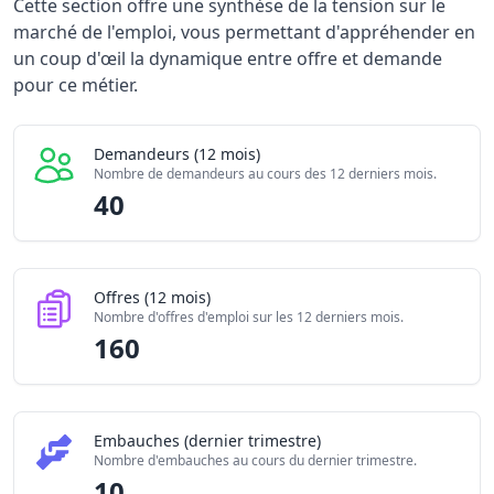
Statistiques recrutement Poseur / Poseuse de véranda 2
Cette section offre une synthèse de la tension sur le
Indicateur
Valeur brute
marché de l'emploi, vous permettant d'appréhender en
Demandeurs d'emploi (12 mois)
40
un coup d'œil la dynamique entre offre et demande
Offres publiées (12 mois)
pour ce métier.
160
Embauches constatées
10
Indice de tension globale
6.2/10
Demandeurs (12 mois)
Nombre de demandeurs au cours des 12 derniers mois.
40
Offres (12 mois)
Nombre d'offres d'emploi sur les 12 derniers mois.
160
Embauches (dernier trimestre)
Nombre d'embauches au cours du dernier trimestre.
10