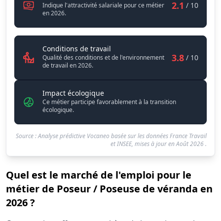
2.1
/ 10
Indique l'attractivité salariale pour ce métier
en 2026.
Poseur / Poseuse de véranda
Conditions de travail
3.8
/ 10
Qualité des conditions et de l'environnement
de travail en 2026.
Impact écologique
Ce métier participe favorablement à la transition
écologique.
Source : Analyse prédictive Vocaneo basée sur les données France Travail
et INSEE, mises à jour en
Août 2026
.
Quel est le marché de l'emploi pour le
métier de Poseur / Poseuse de véranda en
2026 ?