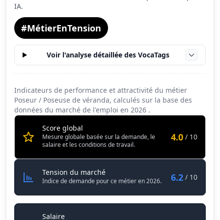
IA.
#MétierEnTension
Voir l'analyse détaillée des VocaTags
Indicateurs de performance et attractivité du métier
Poseur / Poseuse de véranda, calculés sur la base des
données du marché de l'emploi en
2026
.
Score global
4.0
/ 10
Mesure globale basée sur la demande, le
salaire et les conditions de travail.
Poseur / Poseuse de véranda
Tension du marché
6.2
/ 10
Indice de demande pour ce métier en 2026.
Poseur / Poseuse de véranda
Salaire