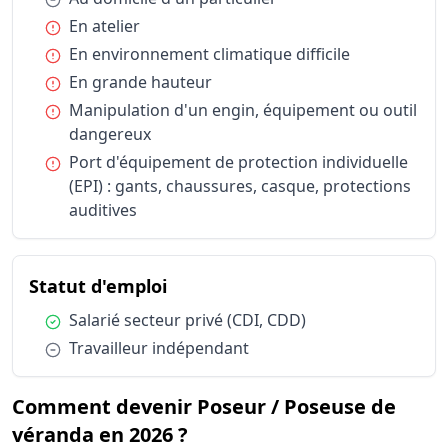
Statut d'emploi
Salarié sec
Condition :
En atelier
Statut d'emploi
Travailleu
Condition :
En environnement climatique difficile
Condition :
En grande hauteur
Condition :
Manipulation d'un engin, équipement ou outil
dangereux
Condition :
Port d'équipement de protection individuelle
(EPI) : gants, chaussures, casque, protections
auditives
du métier Poseur / Poseuse de
Statut d'emploi
Condition :
Salarié secteur privé (CDI, CDD)
Condition :
Travailleur indépendant
Comment devenir Poseur / Poseuse de
véranda en 2026 ?