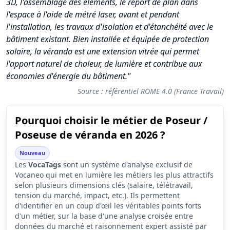
3D, l'assemblage des éléments, le report de plan dans
l'espace à l'aide de métré laser, avant et pendant
l'installation, les travaux d'isolation et d'étanchéité avec le
bâtiment existant. Bien installée et équipée de protection
solaire, la véranda est une extension vitrée qui permet
l'apport naturel de chaleur, de lumière et contribue aux
économies d'énergie du bâtiment."
Source : référentiel ROME 4.0 (France Travail)
Pourquoi choisir le métier de Poseur /
Synthèse des scores du métier Poseur / Poseuse de véranda
Poseuse de véranda en 2026 ?
Indicateur
Score (sur 10)
Nouveau
Attractivité globale
4.0
Les
VocaTags
sont un système d'analyse exclusif de
Vocaneo qui met en lumière les métiers les plus attractifs
Tension du marché
6.2
selon plusieurs dimensions clés (salaire, télétravail,
tension du marché, impact, etc.). Ils permettent
Salaire
2.1
d'identifier en un coup d'œil les véritables points forts
d'un métier, sur la base d'une analyse croisée entre
Conditions de travail
3.8
données du marché et raisonnement expert assisté par