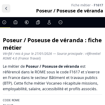
Fiche métier -
F1617
Poseur / Poseuse de véranda
Poseur / Poseuse de véranda : fiche
métier
Vérifié / mis à jour le
27/01/2026
— Source principale : référentiel
ROME 4.0 (France Travail)
Le métier de
Poseur / Poseuse de véranda
est
référencé dans le ROME sous le code F1617 et s'exerce
en France dans le secteur Bâtiment et travaux publics
(BTP). Cette fiche métier Vocaneo récapitule missions,
employabilité, salaire, accessibilité et profils associés.
CODE ROME