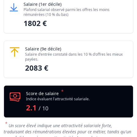
Poseur / Poseuse de véranda
Salaire
(1er décile)
Niveau de salaire (Déciles)
Montant me
Plafond salarial observé parmi les offres les moins
Salaire minimum (10% les moins rémunérés)
1802 €
rémunérées (10 % du bas)
1802 €
Salaire maximum (10% les mieux rémunérés)
2083 €
Poseur / Poseuse de véranda
Salaire
(9e décile)
Salaire d'entrée constaté dans les 10 % d'offres les mieux
payées.
2083 €
*
Score de salaire
Indice évaluant l'attractivité salariale.
2.1
/ 10
*
Un score élevé indique une attractivité salariale forte,
traduisant des rémunérations élevées pour ce métier, tandis qu'un