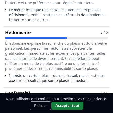
l'autorité et une préférence pour l'égalité entre tous.
Le métier implique une certaine autonomie et pouvoir
décisionnel, mais il n'est pas centré sur la domination ou
l'autorité sur les autres.
Pour Le Métier De Poseur / Poseuse
Hédonisme
3
/ 5
L'hédonisme exprime la recherche du plaisir et du bien-être
personnel. Les personnes hédonistes apprécient la
gratification immédiate et les expériences plaisantes, telles
que les loisirs et le divertissement. Un score faible peut
refléter un mode de vie plus austère ou une tendance à
privilégier le devoir et les responsabilités sur le plaisir.
Il existe un certain plaisir dans le travail, mais il est plus
axé sur le résultat que sur le plaisir immédiat.
Pour Le Métier De Poseur / Poseuse
Conformité
3
/ 5
Nous utilisons des cookies pour ameliorer votre experience.
Ce métier t'intéresse ?
Découvre
La conformité reflète l'adhésion aux normes sociales et le
Découvrir
Refuser
Accepter tout
comment le devenir.
respect des règles établies pour maintenir l'ordre social. Les