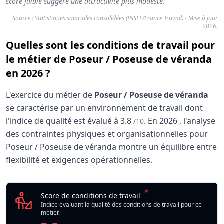
score faible suggère une attractivité plus modeste.
Source : Statistiques salariales consolidées (INSEE/France Travail) - Mise à jour
2026.
Quelles sont les conditions de travail pour
le métier de Poseur / Poseuse de véranda
en 2026 ?
L'exercice du métier de
Poseur / Poseuse de véranda
se caractérise par un environnement de travail dont
l'indice de qualité est évalué à
3.8
.
En
2026
, l'analyse
/10
des contraintes physiques et organisationnelles pour
Poseur / Poseuse de véranda montre un équilibre entre
flexibilité et exigences opérationnelles.
Analyse des conditions de travail : Poseur / Pos
Indicateur
*
Poseur / Poseuse de v
Score de conditions de travail
Qualité globale de l'environnement Poseur / Poseuse de 
Indice évaluant la qualité des conditions de travail pour ce
métier.