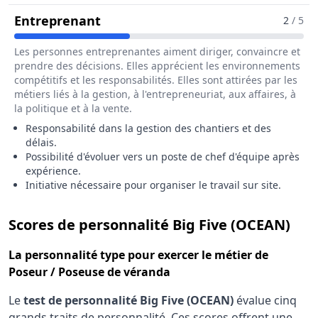
Pour Le Métier De Poseur / Poseu
Entreprenant
2
/ 5
Les personnes entreprenantes aiment diriger, convaincre et
prendre des décisions. Elles apprécient les environnements
compétitifs et les responsabilités. Elles sont attirées par les
métiers liés à la gestion, à l'entrepreneuriat, aux affaires, à
la politique et à la vente.
Responsabilité dans la gestion des chantiers et des
délais.
Possibilité d'évoluer vers un poste de chef d'équipe après
expérience.
Initiative nécessaire pour organiser le travail sur site.
pou
Scores de personnalité Big Five (OCEAN)
La
personnalité type
pour exercer le métier de
Poseur / Poseuse de véranda
Le
test de personnalité Big Five (OCEAN)
évalue cinq
grands traits de personnalité. Ces scores offrent une