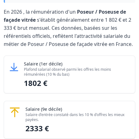
En
2026
, la rémunération d'un
Poseur / Poseuse de
façade vitrée
s'établit généralement entre
1 802 €
et
2
333 €
brut mensuel. Ces données, basées sur les
référentiels officiels, reflètent l'attractivité salariale du
métier de Poseur / Poseuse de façade vitrée en France.
Grille salariale Poseur / Poseuse de façade vitrée
Poseur / Poseuse de façade vitrée
Salaire
(1er décile)
Niveau de salaire (Déciles)
Montant me
Plafond salarial observé parmi les offres les moins
Salaire minimum (10% les moins rémunérés)
1802 €
rémunérées (10 % du bas)
1802 €
Salaire maximum (10% les mieux rémunérés)
2333 €
Poseur / Poseuse de façade vitrée
Salaire
(9e décile)
Salaire d'entrée constaté dans les 10 % d'offres les mieux
payées.
2333 €