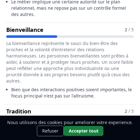
Le métier implique une certaine autorité sur le plan
relationnel, mais ne repose pas sur un contrôle formel
des autres.
Pour Le Métier De Poseur / Poseus
Bienveillance
2
/ 5
La bienveillance représente le souci du bien-être des
proches et la volonté d'entretenir des relations
harmonieuses. Les personnes bienveillantes sont prêtes à
aider, à soutenir et à protéger leurs proches. Un score faible
peut refléter une approche plus individualiste ou une
priorité donnée à ses propres besoins plutôt qu'à ceux des
autres.
Bien que des interactions positives soient importantes, le
focus principal n'est pas sur l'altruisme.
Pour Le Métier De Poseur / Poseuse De
Tradition
2
/ 5
Nous utilisons des cookies pour ameliorer votre experience.
La tradition exprime l'attachement aux coutumes, aux
Ce métier t'intéresse ?
Découvre
Découvrir
Refuser
Accepter tout
croyances et aux pratiques culturelles ou religieuses
comment le devenir.
transmises de génération en génération. Les personnes