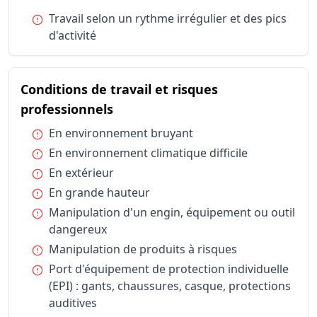
Horaires et durée du travail
Travail sel
Condition :
Travail selon un rythme irrégulier et des pics
Conditions de travail et risques professionnels
En enviro
d'activité
Conditions de travail et risques professionnels
En environ
Conditions de travail et risques professionnels
En extérie
Conditions de travail et risques
Conditions de travail et risques professionnels
En grande
du métier Poseur / Poseuse de f
Conditions de travail et risques professionnels
professionnels
Manipulati
Conditions de travail et risques professionnels
Manipulati
Condition :
En environnement bruyant
Conditions de travail et risques professionnels
Port d'équ
Condition :
En environnement climatique difficile
Conditions de travail et risques professionnels
Port et ma
Condition :
En extérieur
Conditions de travail et risques professionnels
Position p
Condition :
En grande hauteur
Statut d'emploi
Salarié sec
Condition :
Manipulation d'un engin, équipement ou outil
Statut d'emploi
Travailleu
dangereux
Condition :
Manipulation de produits à risques
Condition :
Port d'équipement de protection individuelle
(EPI) : gants, chaussures, casque, protections
auditives