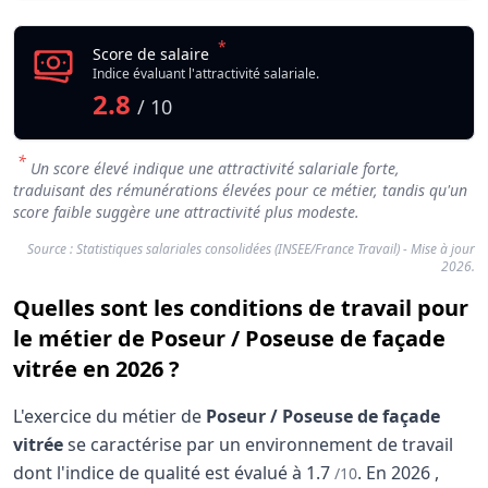
*
Score de salaire
Indice évaluant l'attractivité salariale.
2.8
/ 10
*
Un score élevé indique une attractivité salariale forte,
traduisant des rémunérations élevées pour ce métier, tandis qu'un
score faible suggère une attractivité plus modeste.
Source : Statistiques salariales consolidées (INSEE/France Travail) - Mise à jour
2026.
Quelles sont les conditions de travail pour
le métier de Poseur / Poseuse de façade
vitrée en 2026 ?
L'exercice du métier de
Poseur / Poseuse de façade
vitrée
se caractérise par un environnement de travail
dont l'indice de qualité est évalué à
1.7
.
En
2026
,
/10