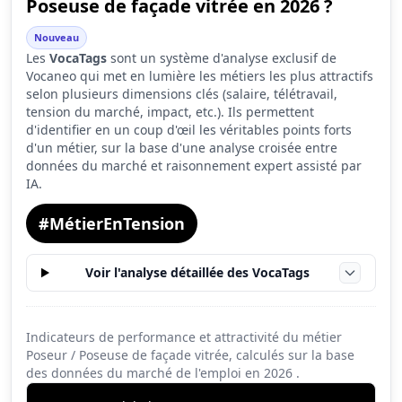
Poseuse de façade vitrée en 2026 ?
Indicateur
Score (sur 10)
Nouveau
Attractivité globale
3.8
Les
VocaTags
sont un système d'analyse exclusif de
Vocaneo qui met en lumière les métiers les plus attractifs
Tension du marché
6.3
selon plusieurs dimensions clés (salaire, télétravail,
tension du marché, impact, etc.). Ils permettent
Salaire
2.8
d'identifier en un coup d'œil les véritables points forts
d'un métier, sur la base d'une analyse croisée entre
Conditions de travail
1.7
données du marché et raisonnement expert assisté par
IA.
#MétierEnTension
Voir l'analyse détaillée des VocaTags
Indicateurs de performance et attractivité du métier
Poseur / Poseuse de façade vitrée, calculés sur la base
des données du marché de l'emploi en
2026
.