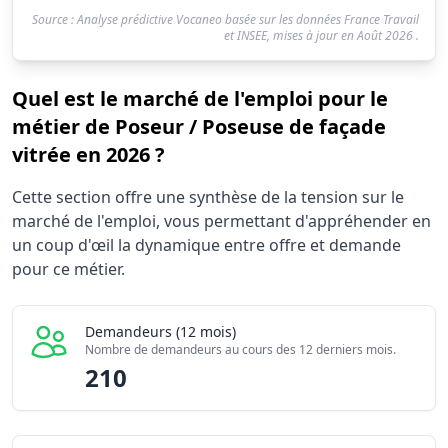
Source : Analyse prédictive Vocaneo basée sur les données France Travail
et INSEE, mises à jour en
Août 2026
.
Quel est le marché de l'emploi pour le
métier de Poseur / Poseuse de façade
vitrée en 2026 ?
Statistiques recrutement Poseur / Poseuse de façade vitr
Cette section offre une synthèse de la tension sur le
Indicateur
Valeur b
marché de l'emploi, vous permettant d'appréhender en
Demandeurs d'emploi (12 mois)
210
un coup d'œil la dynamique entre offre et demande
Offres publiées (12 mois)
pour ce métier.
1030
Embauches constatées
30
Indice de tension globale
6.275/10
Demandeurs (12 mois)
Nombre de demandeurs au cours des 12 derniers mois.
210