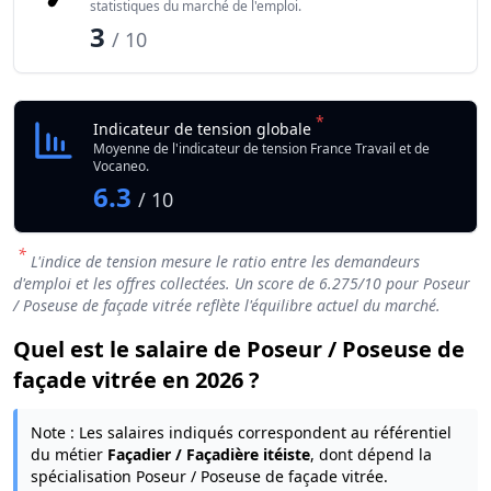
statistiques du marché de l'emploi.
3
/ 10
*
Indicateur de tension globale
Moyenne de l'indicateur de tension France Travail et de
Vocaneo.
6.3
/ 10
*
L'indice de tension mesure le ratio entre les demandeurs
d'emploi et les offres collectées. Un score de
6.275
/10 pour Poseur
/ Poseuse de façade vitrée reflète l'équilibre actuel du marché.
Quel est le salaire de Poseur / Poseuse de
façade vitrée en 2026 ?
Note : Les salaires indiqués correspondent au référentiel
du métier
Façadier / Façadière itéiste
, dont dépend la
spécialisation Poseur / Poseuse de façade vitrée.