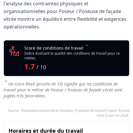
l'analyse des contraintes physiques et
organisationnelles pour Poseur / Poseuse de façade
vitrée montre un équilibre entre flexibilité et exigences
opérationnelles.
Analyse des conditions de travail : Poseur / Pose
Indicateur
*
Poseur / Poseuse de fa
Score de conditions de travail
Qualité globale de l'environnement Poseur / Poseuse de f
Indice évaluant la qualité des conditions de travail pour ce
métier.
1.7
/ 10
*
Un score élevé (proche de 10) signifie que les conditions de
travail pour le métier de Poseur / Poseuse de façade vitrée sont
jugées très favorables.
Source : Évaluation multicritères Vocaneo (Contexte de travail France Travail)
mise à jour en 2026.
Résumé des con
du métier Poseur /
Horaires et durée du travail
Catégorie