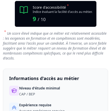
*
Score d'accessibilité
Indice évaluant la facilité d'accès au métier.
9
/ 10
*
Un score élevé indique que ce métier est relativement accessible
: les exigences en formation et en compétences sont modérées,
facilitant ainsi l'accès pour un candidat. À l'inverse, un score faible
suggère que le métier requiert un niveau de formation élevé et de
nombreuses compétences spécifiques, ce qui le rend plus difficile
d'accès.
Informations d'accès au métier
Niveau d'étude minimal
CAP / BEP
Expérience requise
Aucune expérience requise