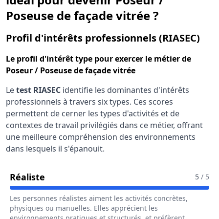
Poseuse de façade vitrée ?
pou
Profil d'intérêts professionnels (RIASEC)
Le
profil d'intérêt type
pour exercer le métier de
Poseur / Poseuse de façade vitrée
Le
test RIASEC
identifie les dominantes d'intérêts
professionnels à travers six types. Ces scores
permettent de cerner les types d'activités et de
contextes de travail privilégiés dans ce métier, offrant
une meilleure compréhension des environnements
dans lesquels il s'épanouit.
Pour Le Métier De Poseur / Poseuse De 
Réaliste
5
/ 5
Les personnes réalistes aiment les activités concrètes,
physiques ou manuelles. Elles apprécient les
environnements pratiques et structurés, et préfèrent