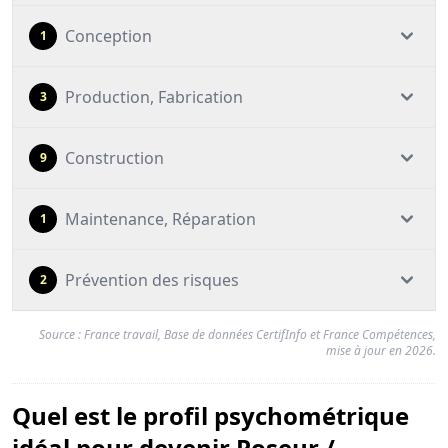
Conception
1
Production, Fabrication
3
Construction
9
Maintenance, Réparation
1
Prévention des risques
2
Source : France travail, Base de données CertifInfo et France Compétences,
mise à jour en 2026.
Quel est le profil psychométrique
idéal pour devenir Poseur /