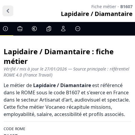
Fiche métier -
B1607
Lapidaire / Diamantaire
Lapidaire / Diamantaire : fiche
métier
Vérifié / mis à jour le
27/01/2026
— Source principale : référentiel
ROME 4.0 (France Travail)
Le métier de
Lapidaire / Diamantaire
est référencé
dans le ROME sous le code B1607 et s'exerce en France
dans le secteur Artisanat d'art, audiovisuel et spectacle.
Cette fiche métier Vocaneo récapitule missions,
employabilité, salaire, accessibilité et profils associés.
CODE ROME