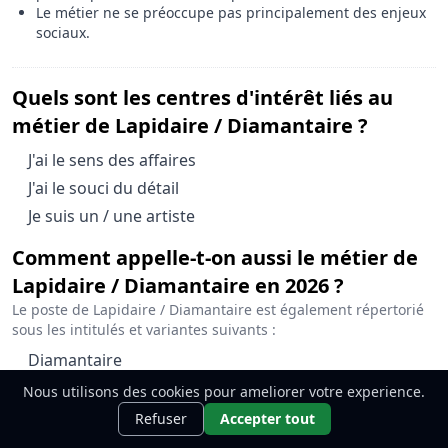
Le métier ne se préoccupe pas principalement des enjeux
sociaux.
Quels sont les centres d'intérêt liés au
métier de Lapidaire / Diamantaire ?
Le métier de Lapidaire / Diamantaire est associé à l'intér
J'ai le sens des affaires
Le métier de Lapidaire / Diamantaire est associé à l'intér
J'ai le souci du détail
Le métier de Lapidaire / Diamantaire est associé à l'intér
Je suis un / une artiste
Comment appelle-t-on aussi le métier de
Lapidaire / Diamantaire en 2026 ?
Le poste de Lapidaire / Diamantaire est également répertorié
sous les intitulés et variantes suivants :
Lapidaire / Diamantaire est également connu sous le n
Diamantaire
Lapidaire / Diamantaire est également connu sous le n
Gemmologue
Nous utilisons des cookies pour ameliorer votre experience.
Ce métier t'intéresse ?
Découvre
Lapidaire / Diamantaire est également connu sous le n
Gemmologue tailleur / Gemmologue tailleuse
Découvrir
Refuser
Accepter tout
comment le devenir.
Lapidaire / Diamantaire est également connu sous le n
Lapidaire diamant