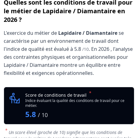
Quelles sont les conditions de travail pour
le métier de Lapidaire / Diamantaire en
2026 ?
L'exercice du métier de
Lapidaire / Diamantaire
se
caractérise par un environnement de travail dont
l'indice de qualité est évalué à
5.8
.
En
2026
, l'analyse
/10
des contraintes physiques et organisationnelles pour
Lapidaire / Diamantaire montre un équilibre entre
flexibilité et exigences opérationnelles.
Analyse des conditions de travail : Lapidaire / D
Indicateur
*
Lapidaire / Diamantai
Score de conditions de travail
Qualité globale de l'environnement Lapidaire / Diamantai
Indice évaluant la qualité des conditions de travail pour ce
métier.
5.8
/ 10
*
Un score élevé (proche de 10) signifie que les conditions de