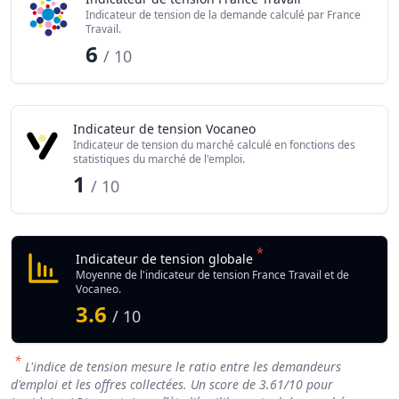
Indicateur de tension de la demande calculé par France
Travail.
6
/ 10
Indicateur de tension Vocaneo
Indicateur de tension du marché calculé en fonctions des
statistiques du marché de l'emploi.
1
/ 10
*
Indicateur de tension globale
Moyenne de l'indicateur de tension France Travail et de
Vocaneo.
3.6
/ 10
*
L'indice de tension mesure le ratio entre les demandeurs
d'emploi et les offres collectées. Un score de
3.61
/10 pour