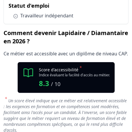
du métier Lapidaire / Diamanta
Statut d'emploi
Condition :
Travailleur indépendant
Comment devenir Lapidaire / Diamantaire
en 2026 ?
Ce métier est accessible avec un diplôme de niveau CAP.
*
Score d'accessibilité
Indice évaluant la facilité d'accès au métier.
8.3
/ 10
*
Un score élevé indique que ce métier est relativement accessible
: les exigences en formation et en compétences sont modérées,
facilitant ainsi l'accès pour un candidat. À l'inverse, un score faible
suggère que le métier requiert un niveau de formation élevé et de
nombreuses compétences spécifiques, ce qui le rend plus difficile
d'accès.