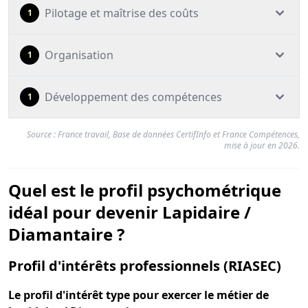
Pilotage et maîtrise des coûts
1
Organisation
1
Développement des compétences
1
Source : France travail, Base de données CertifInfo et France Compétences,
mise à jour en 2026.
Quel est le profil psychométrique
idéal pour devenir Lapidaire /
Diamantaire ?
pou
Profil d'intérêts professionnels (RIASEC)
Le
profil d'intérêt type
pour exercer le métier de