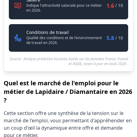
1.6
/ 10
Indique l'attractivité salariale pour ce métier
en 2026.
Lapidaire / Diamantaire
Conditions de travail
5.8
/ 10
Qualité des conditions et de l'environnement
de travail en 2026.
Source : Analyse prédictive Vocaneo basée sur les données France Travail
et INSEE, mises à jour en
Août 2026
.
Quel est le marché de l'emploi pour le
métier de Lapidaire / Diamantaire en 2026
?
Statistiques recrutement Lapidaire / Diamantaire 2026
Cette section offre une synthèse de la tension sur le
Indicateur
Valeur brute
marché de l'emploi, vous permettant d'appréhender en
Demandeurs d'emploi (12 mois)
260
un coup d'œil la dynamique entre offre et demande
Offres publiées (12 mois)
pour ce métier.
60