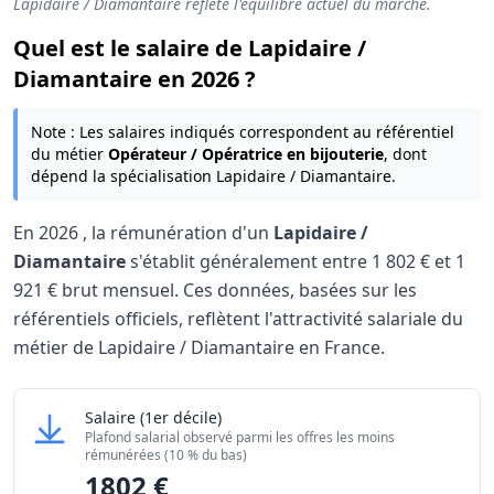
Lapidaire / Diamantaire reflète l'équilibre actuel du marché.
Quel est le salaire de Lapidaire /
Diamantaire en 2026 ?
Note : Les salaires indiqués correspondent au référentiel
du métier
Opérateur / Opératrice en bijouterie
, dont
dépend la spécialisation Lapidaire / Diamantaire.
En
2026
, la rémunération d'un
Lapidaire /
Diamantaire
s'établit généralement entre
1 802 €
et
1
921 €
brut mensuel. Ces données, basées sur les
référentiels officiels, reflètent l'attractivité salariale du
métier de Lapidaire / Diamantaire en France.
Grille salariale Lapidaire / Diamantaire 2026
Lapidaire / Diamantaire
Salaire
(1er décile)
Niveau de salaire (Déciles)
Montant me
Plafond salarial observé parmi les offres les moins
Salaire minimum (10% les moins rémunérés)
1802 €
rémunérées (10 % du bas)
1802 €
Salaire maximum (10% les mieux rémunérés)
1921 €