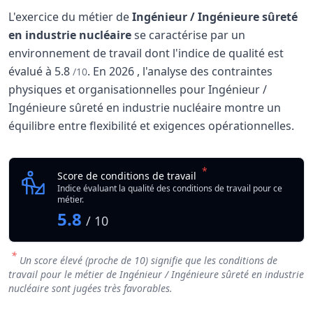
L'exercice du métier de
Ingénieur / Ingénieure sûreté
en industrie nucléaire
se caractérise par un
environnement de travail dont l'indice de qualité est
évalué à
5.8
.
En
2026
, l'analyse des contraintes
/10
physiques et organisationnelles pour Ingénieur /
Ingénieure sûreté en industrie nucléaire montre un
équilibre entre flexibilité et exigences opérationnelles.
Analyse des conditions de travail : Ingénieur / I
Indicateur
*
Ingénieur / Ingénieure
Score de conditions de travail
Qualité globale de l'environnement Ingénieur / Ingénieure
Indice évaluant la qualité des conditions de travail pour ce
métier.
5.8
/ 10
*
Un score élevé (proche de 10) signifie que les conditions de
travail pour le métier de Ingénieur / Ingénieure sûreté en industrie
nucléaire sont jugées très favorables.