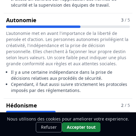
sécurité et la supervision des équipes de travail.
Pour Le Métier De Ingénieur / Ingén
Autonomie
3
/ 5
L'autonomie met en avant l'importance de la liberté de
pensée et d'action. Les personnes autonomes privilégient la
créativité, l'indépendance et la prise de décision
personnelle. Elles cherchent à façonner leur propre destin
selon leurs valeurs. Un score faible peut indiquer une plus
grande conformité aux règles et aux attentes sociales.
Il y a une certaine indépendance dans la prise de
décisions relatives aux procédés de sécurité.
Cependant, il faut aussi suivre strictement les protocoles
imposés par des réglementations.
Pour Le Métier De Ingénieur / Ingén
Hédonisme
2
/ 5
L'hédonisme exprime la recherche du plaisir et du bien-être
Nous utilisons des cookies pour ameliorer votre experience.
Ce métier t'intéresse ?
Découvre
personnel. Les personnes hédonistes apprécient la
Découvrir
Refuser
Accepter tout
comment le devenir.
gratification immédiate et les expériences plaisantes, telles