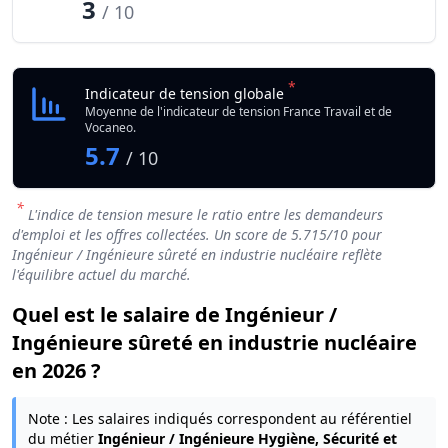
3
/ 10
*
Indicateur de tension globale
Moyenne de l'indicateur de tension France Travail et de
Vocaneo.
5.7
/ 10
*
L'indice de tension mesure le ratio entre les demandeurs
d'emploi et les offres collectées. Un score de
5.715
/10 pour
Ingénieur / Ingénieure sûreté en industrie nucléaire reflète
l'équilibre actuel du marché.
Quel est le salaire de Ingénieur /
Ingénieure sûreté en industrie nucléaire
en 2026 ?
Note : Les salaires indiqués correspondent au référentiel
du métier
Ingénieur / Ingénieure Hygiène, Sécurité et