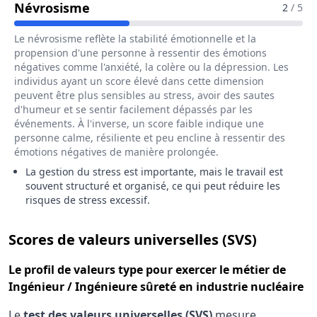
Pour Le Métier De Ingénieur / Ingé
Névrosisme
2
/ 5
Le névrosisme reflète la stabilité émotionnelle et la
propension d'une personne à ressentir des émotions
négatives comme l'anxiété, la colère ou la dépression. Les
individus ayant un score élevé dans cette dimension
peuvent être plus sensibles au stress, avoir des sautes
d'humeur et se sentir facilement dépassés par les
événements. À l'inverse, un score faible indique une
personne calme, résiliente et peu encline à ressentir des
émotions négatives de manière prolongée.
La gestion du stress est importante, mais le travail est
souvent structuré et organisé, ce qui peut réduire les
risques de stress excessif.
pour le 
Scores de valeurs universelles (SVS)
Le
profil de valeurs type
pour exercer le métier de
Ingénieur / Ingénieure sûreté en industrie nucléaire
Le
test des valeurs universelles (SVS)
mesure