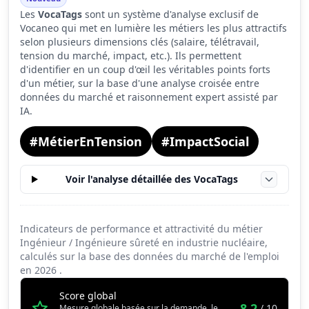
Les
VocaTags
sont un système d'analyse exclusif de
Tension du marché
5.7
Vocaneo qui met en lumière les métiers les plus attractifs
Salaire
9.8
selon plusieurs dimensions clés (salaire, télétravail,
tension du marché, impact, etc.). Ils permettent
Conditions de travail
5.8
d'identifier en un coup d'œil les véritables points forts
d'un métier, sur la base d'une analyse croisée entre
données du marché et raisonnement expert assisté par
IA.
#MétierEnTension
#ImpactSocial
Voir l'analyse détaillée des VocaTags
Indicateurs de performance et attractivité du métier
Ingénieur / Ingénieure sûreté en industrie nucléaire,
calculés sur la base des données du marché de l'emploi
en
2026
.
Score global
8.2
/ 10
Mesure globale basée sur la demande, le