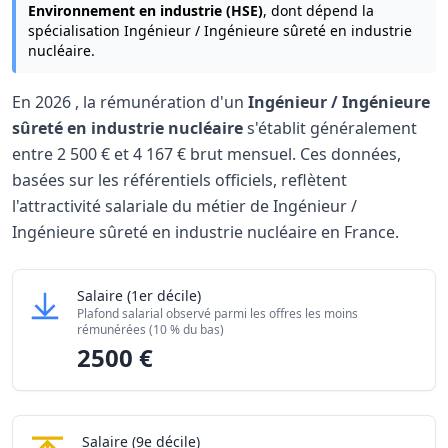
Environnement en industrie (HSE)
, dont dépend la
spécialisation Ingénieur / Ingénieure sûreté en industrie
nucléaire.
En
2026
, la rémunération d'un
Ingénieur / Ingénieure
sûreté en industrie nucléaire
s'établit généralement
entre
2 500 €
et
4 167 €
brut mensuel. Ces données,
basées sur les référentiels officiels, reflètent
l'attractivité salariale du métier de Ingénieur /
Ingénieure sûreté en industrie nucléaire en France.
Grille salariale Ingénieur / Ingénieure sûreté en industrie
Ingénieur / Ingénieure sûreté en industrie nucl
Salaire
(1er décile)
Niveau de salaire (Déciles)
Montant 
Plafond salarial observé parmi les offres les moins
Salaire minimum (10% les moins rémunérés)
2500 €
rémunérées (10 % du bas)
2500 €
Salaire maximum (10% les mieux rémunérés)
4167 €
Ingénieur / Ingénieure sûreté en industrie nuc
Salaire
(9e décile)