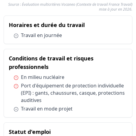
Source : Évaluation multicritères Vocaneo (Contexte de travail France Travail)
mise à jour en 2026.
Résumé des conditions d
du métier Ingénieu
Horaires et durée du travail
Catégorie
Horaires et durée du travail
Travail en
Condition :
Travail en journée
Conditions de travail et risques professionnels
En milieu 
Conditions de travail et risques professionnels
Port d'équ
Conditions de travail et risques professionnels
Conditions de travail et risques
Travail en
Statut d'emploi
Salarié sec
du métier Ingénieur / Ingénieur
professionnels
Condition :
En milieu nucléaire
Condition :
Port d'équipement de protection individuelle
(EPI) : gants, chaussures, casque, protections
auditives
Condition :
Travail en mode projet
du métier Ingénieur / Ingénieu
Statut d'emploi