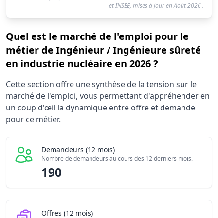
et INSEE, mises à jour en
Août 2026
.
Quel est le marché de l'emploi pour le
métier de Ingénieur / Ingénieure sûreté
en industrie nucléaire en 2026 ?
Statistiques recrutement Ingénieur / Ingénieure sûreté en
Cette section offre une synthèse de la tension sur le
Indicateur
marché de l'emploi, vous permettant d'appréhender en
Demandeurs d'emploi (12 mois)
un coup d'œil la dynamique entre offre et demande
Offres publiées (12 mois)
pour ce métier.
Embauches constatées
Indice de tension globale
Demandeurs (12 mois)
Nombre de demandeurs au cours des 12 derniers mois.
190
Offres (12 mois)