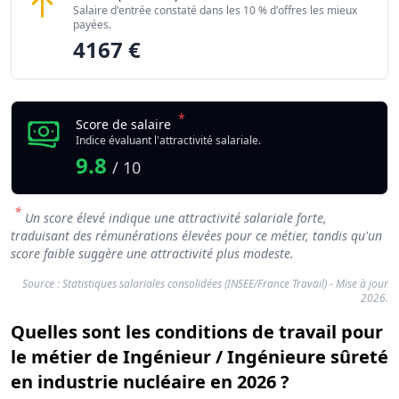
Salaire d'entrée constaté dans les 10 % d'offres les mieux
payées.
4167 €
*
Score de salaire
Indice évaluant l'attractivité salariale.
9.8
/ 10
*
Un score élevé indique une attractivité salariale forte,
traduisant des rémunérations élevées pour ce métier, tandis qu'un
score faible suggère une attractivité plus modeste.
Source : Statistiques salariales consolidées (INSEE/France Travail) - Mise à jour
2026.
Quelles sont les conditions de travail pour
le métier de Ingénieur / Ingénieure sûreté
en industrie nucléaire en 2026 ?