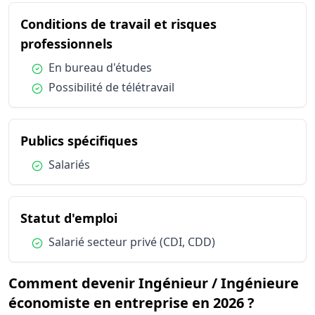
Publics spécifiques
Salariés
Conditions de travail et risques
Statut d'emploi
Salarié sec
du métier Ingénieur / Ingénieu
professionnels
Condition :
En bureau d'études
Condition :
Possibilité de télétravail
du métier Ingénieur / Ingé
Publics spécifiques
Condition :
Salariés
du métier Ingénieur / Ingénie
Statut d'emploi
Condition :
Salarié secteur privé (CDI, CDD)
Comment devenir Ingénieur / Ingénieure
économiste en entreprise en 2026 ?