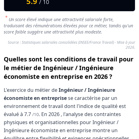
5.9
/ 10
*
Un score élevé indique une attractivité salariale forte,
traduisant des rémunérations élevées pour ce métier, tandis qu'un
score faible suggère une attractivité plus modeste.
Source : Statistiques salariales consolidées (INSEE/France Travail) - Mise à jour
2026.
Quelles sont les conditions de travail pour
le métier de Ingénieur / Ingénieure
économiste en entreprise en 2026 ?
L'exercice du métier de
Ingénieur / Ingénieure
économiste en entreprise
se caractérise par un
environnement de travail dont l'indice de qualité est
évalué à
7.7
.
En
2026
, l'analyse des contraintes
/10
physiques et organisationnelles pour Ingénieur /
Ingénieure économiste en entreprise montre un
équilibre entre flexibilité et exigences opérationnelles.