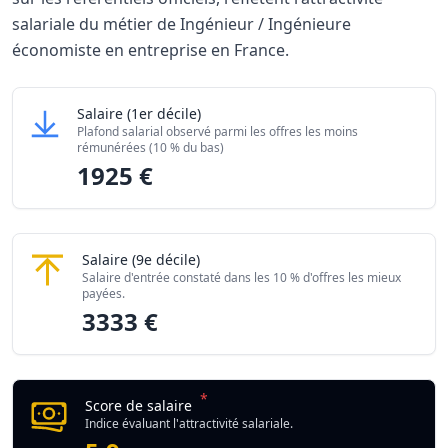
salariale du métier de Ingénieur / Ingénieure
économiste en entreprise en France.
Grille salariale Ingénieur / Ingénieure économiste en ent
Ingénieur / Ingénieure économiste en entrepri
Salaire
(1er décile)
Niveau de salaire (Déciles)
Montant me
Plafond salarial observé parmi les offres les moins
Salaire minimum (10% les moins rémunérés)
1925 €
rémunérées (10 % du bas)
1925 €
Salaire maximum (10% les mieux rémunérés)
3333 €
Ingénieur / Ingénieure économiste en entrepri
Salaire
(9e décile)
Salaire d'entrée constaté dans les 10 % d'offres les mieux
payées.
3333 €
*
Score de salaire
Indice évaluant l'attractivité salariale.