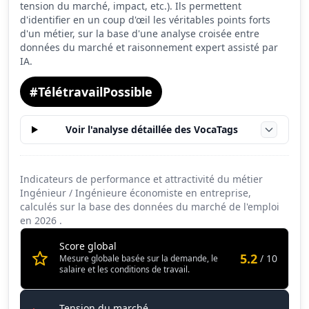
tension du marché, impact, etc.). Ils permettent
Conditions de travail
7.7
d'identifier en un coup d'œil les véritables points forts
d'un métier, sur la base d'une analyse croisée entre
données du marché et raisonnement expert assisté par
IA.
#TélétravailPossible
Voir l'analyse détaillée des VocaTags
Indicateurs de performance et attractivité du métier
Ingénieur / Ingénieure économiste en entreprise,
calculés sur la base des données du marché de l'emploi
en
2026
.
Score global
5.2
/ 10
Mesure globale basée sur la demande, le
salaire et les conditions de travail.
Ingénieur / Ingénieure économiste
Tension du marché