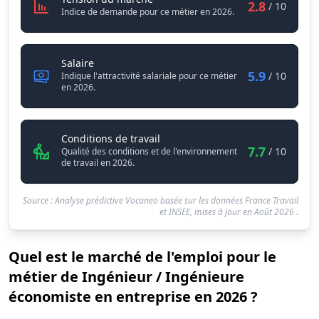
2.8
/ 10
Indice de demande pour ce métier en 2026.
Ingénieur / Ingénieure économiste en entrepri
Salaire
5.9
/ 10
Indique l'attractivité salariale pour ce métier
en 2026.
Ingénieur / Ingénieure économis
Conditions de travail
7.7
/ 10
Qualité des conditions et de l'environnement
de travail en 2026.
Source : Analyse prédictive Vocaneo basée sur les données France Travail
et INSEE, mises à jour en
Août 2026
.
Quel est le marché de l'emploi pour le
métier de Ingénieur / Ingénieure
économiste en entreprise en 2026 ?