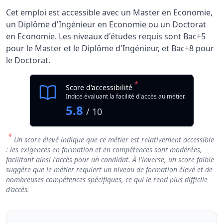
Cet emploi est accessible avec un Master en Economie,
un Diplôme d'Ingénieur en Economie ou un Doctorat
en Economie. Les niveaux d'études requis sont Bac+5
pour le Master et le Diplôme d'Ingénieur, et Bac+8 pour
le Doctorat.
*
Score d'accessibilité
Indice évaluant la facilité d'accès au métier.
5.8
/ 10
*
Un score élevé indique que ce métier est relativement accessible
: les exigences en formation et en compétences sont modérées,
facilitant ainsi l'accès pour un candidat. À l'inverse, un score faible
suggère que le métier requiert un niveau de formation élevé et de
nombreuses compétences spécifiques, ce qui le rend plus difficile
d'accès.