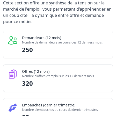
Statistiques recrutement Ingénieur / Ingénieure économi
Cette section offre une synthèse de la tension sur le
Indicateur
marché de l'emploi, vous permettant d'appréhender en
Demandeurs d'emploi (12 mois)
2
un coup d'œil la dynamique entre offre et demande
Offres publiées (12 mois)
pour ce métier.
3
Embauches constatées
5
Indice de tension globale
2
Demandeurs (12 mois)
Nombre de demandeurs au cours des 12 derniers mois.
250
Offres (12 mois)
Nombre d'offres d'emploi sur les 12 derniers mois.
320
Embauches (dernier trimestre)
Nombre d'embauches au cours du dernier trimestre.