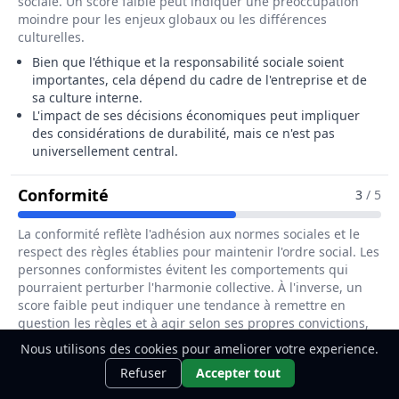
sociale. Un score faible peut indiquer une préoccupation
moindre pour les enjeux globaux ou les différences
culturelles.
Bien que l'éthique et la responsabilité sociale soient
importantes, cela dépend du cadre de l'entreprise et de
sa culture interne.
L'impact de ses décisions économiques peut impliquer
des considérations de durabilité, mais ce n'est pas
universellement central.
Pour Le Métier De Ingénieur / Ingén
Conformité
3
/ 5
La conformité reflète l'adhésion aux normes sociales et le
respect des règles établies pour maintenir l'ordre social. Les
personnes conformistes évitent les comportements qui
pourraient perturber l'harmonie collective. À l'inverse, un
score faible peut indiquer une tendance à remettre en
question les règles et à agir selon ses propres convictions,
même si cela implique de défier l'autorité.
Nous utilisons des cookies pour ameliorer votre experience.
Ce métier t'intéresse ?
Découvre
Les ingénieurs économistes doivent suivre certaines
Découvrir
Refuser
Accepter tout
comment le devenir.
normes et réglementations, même si cela n'est pas leur