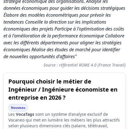
stratégie économique des organisations. Analyse les
données économiques pour guider les décisions stratégiques
Élabore des modèles économétriques pour prévoir les
tendances Conseille la direction sur les implications
économiques des projets Participe à l'optimisation des coûts
et à l'amélioration de la performance économique Collabore
avec les différents départements pour aligner les stratégies
économiques Réalise des études de marché pour identifier
de nouvelles opportunités d'affaires"
Source : référentiel ROME 4.0 (France Travail)
Pourquoi choisir le métier de
Synthèse des scores du métier Ingénieur / Ingénieure économ
Ingénieur / Ingénieure économiste en
Indicateur
Score (sur 10)
entreprise en 2026 ?
Attractivité globale
5.2
Nouveau
Les
VocaTags
sont un système d'analyse exclusif de
Tension du marché
2.8
Vocaneo qui met en lumière les métiers les plus attractifs
Salaire
5.9
selon plusieurs dimensions clés (salaire, télétravail,