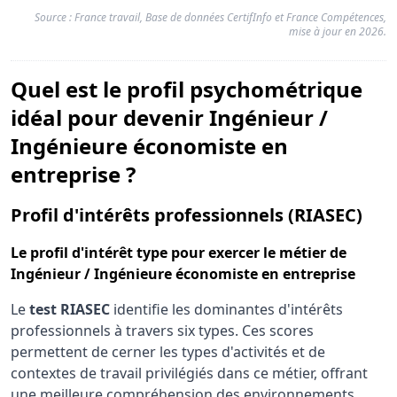
Source : France travail, Base de données CertifInfo et France Compétences,
mise à jour en 2026.
Quel est le profil psychométrique
idéal pour devenir Ingénieur /
Ingénieure économiste en
entreprise ?
pou
Profil d'intérêts professionnels (RIASEC)
Le
profil d'intérêt type
pour exercer le métier de
Ingénieur / Ingénieure économiste en entreprise
Le
test RIASEC
identifie les dominantes d'intérêts
professionnels à travers six types. Ces scores
permettent de cerner les types d'activités et de
contextes de travail privilégiés dans ce métier, offrant
une meilleure compréhension des environnements