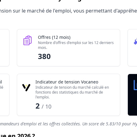
2026
tension sur le marché de l'emploi, vous permettant d'appré
brute
Offres (12 mois)
Nombre d'offres d'emploi sur les 12 derniers
mois.
380
l
Indicateur de tension Vocaneo
lé
Indicateur de tension du marché calculé en
fonctions des statistiques du marché de
l'emploi.
2
/ 10
emandeurs d'emploi et les offres collectées. Un score de
5.83
/10 pour Hy
ue en 2026 ?