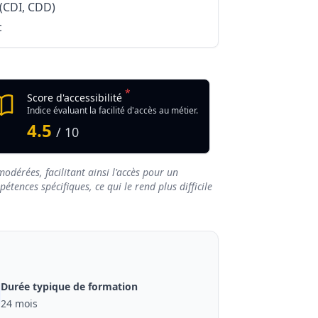
 (CDI, CDD)
c
*
Score d'accessibilité
Indice évaluant la facilité d'accès au métier.
4.5
/ 10
odérées, facilitant ainsi l'accès pour un
tences spécifiques, ce qui le rend plus difficile
Durée typique de formation
24 mois