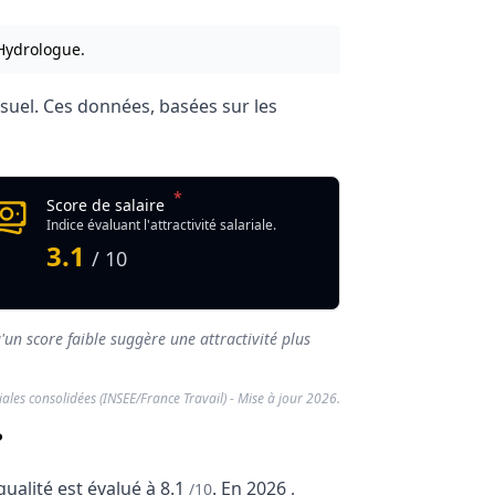
 Hydrologue.
uel. Ces données, basées sur les
*
Score de salaire
Indice évaluant l'attractivité salariale.
3.1
/ 10
'un score faible suggère une attractivité plus
riales consolidées (INSEE/France Travail) - Mise à jour 2026.
?
qualité est évalué à
8.1
.
En
2026
,
/10