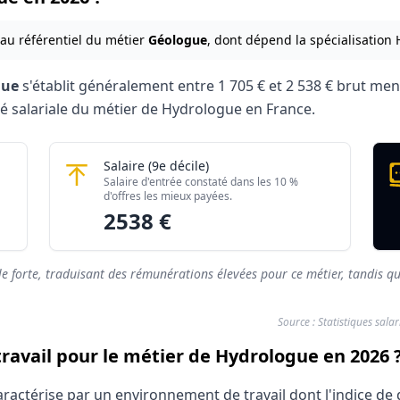
 au référentiel du métier
Géologue
, dont dépend la spécialisation
gue
s'établit généralement entre
1 705 €
et
2 538 €
brut mens
ivité salariale du métier de Hydrologue en France.
logue 2026
Hydrologue
Salaire
(9e décile)
Montant mensuel brut
Salaire d'entrée constaté dans les 10 %
rés)
1705 €
d'offres les mieux payées.
2538 €
rés)
2538 €
le forte, traduisant des rémunérations élevées pour ce métier, tandis qu
Source : Statistiques sala
travail pour le métier de Hydrologue en 2026 
ractérise par un environnement de travail dont l'indice de 