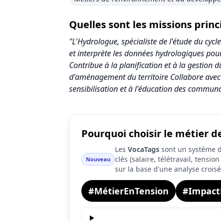
Quelles sont les missions prin
"L'Hydrologue, spécialiste de l'étude du cycle
et interprète les données hydrologiques pour
Contribue à la planification et à la gestion
d'aménagement du territoire Collabore avec d
sensibilisation et à l'éducation des communa
Pourquoi choisir le métier d
Synthèse des scores du métier Hydrologu
Les
VocaTags
sont un système d'
Indicateur
Score (sur 10)
clés (salaire, télétravail, tensi
Nouveau
sur la base d'une analyse crois
Attractivité globale
5.4
#MétierEnTension
Tension du marché
5.8
#Impact
Salaire
3.1