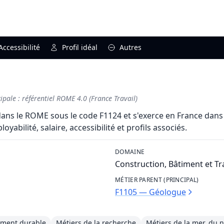
Accessibilité
Profil idéal
Autres
pale : référentiel ROME 4.0 (France Travail)
ans le ROME sous le code F1124 et s'exerce en France dans 
abilité, salaire, accessibilité et profils associés.
DOMAINE
Construction, Bâtiment et T
MÉTIER PARENT (PRINCIPAL)
F1105 — Géologue
ement durable
Métiers de la recherche
Métiers de la mer, du n