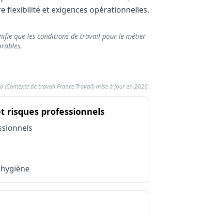
flexibilité et exigences opérationnelles.
ifie que les conditions de travail pour le métier
orables.
o (Contexte de travail France Travail) mise à jour en 2026.
du métier Hydrologue
et risques professionnels
ité
ssionnels
'hygiène
ier Hydrologue