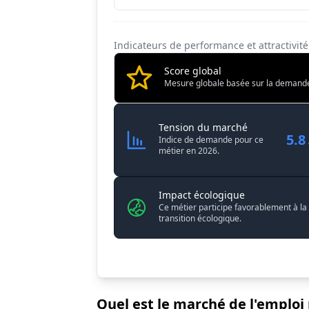
Conditions de travail
8.1
Indicateurs de performance et attractivi
Score global
Mesure globale basée sur la demande, l
Hydrologue
Tension du marché
5.8
Indice de demande pour ce
métier en 2026.
Impact écologique
Ce métier participe favorablement à la
transition écologique.
Quel est le marché de l'emploi