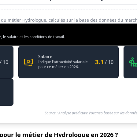
té du métier Hydrologue, calculés sur la base des données du marc
e salaire et les conditions de travail.
Hydrologue
Salaire
3.1
/ 10
/ 10
Indique l'attractivité salariale
pour ce métier en 2026.
Source : Analyse prédictive Vocaneo basée sur les donnée
 pour le métier de Hydrologue en 2026 ?