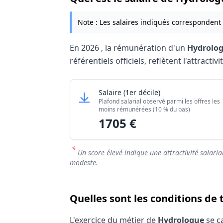
Note : Les salaires indiqués correspondent
En
2026
, la rémunération d'un
Hydrolo
référentiels officiels, reflètent l'attract
Grille salariale Hydro
Hydrologue
Salaire
(1er décile)
Niveau de salaire (Déciles)
Plafond salarial observé parmi les offres les
Salaire minimum (10% les moins rémuné
moins rémunérées (10 % du bas)
1705 €
Salaire maximum (10% les mieux rémuné
*
Un score élevé indique une attractivité salaria
modeste.
Quelles sont les conditions de 
L'exercice du métier de
Hydrologue
se ca