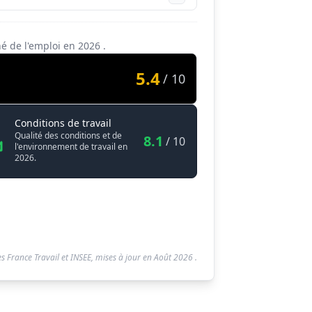
hé de l'emploi en
2026
.
5.4
/ 10
Hydrologue
Conditions de travail
Qualité des conditions et de
8.1
/ 10
l'environnement de travail en
2026.
s France Travail et INSEE, mises à jour en
Août 2026
.