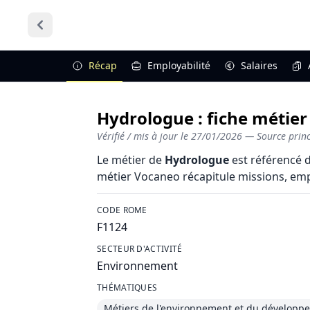
Récap
Employabilité
Salaires
Hydrologue : fiche métier
Vérifié / mis à jour le
27/01/2026
— Source princi
Le métier de
Hydrologue
est référencé d
métier Vocaneo récapitule missions, employ
CODE ROME
F1124
SECTEUR D'ACTIVITÉ
Environnement
THÉMATIQUES
Métiers de l'environnement et du développ