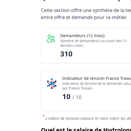
Statistiques recrutement Hydrologue 
Cette section offre une synthèse de la 
Indicateur
Valeur 
entre offre et demande pour ce métier.
Demandeurs d'emploi (12 mois)
310
Offres publiées (12 mois)
380
Demandeurs (12 mois)
Embauches constatées
40
Nombre de demandeurs au cours des 12
derniers mois.
Indice de tension globale
5.83/10
310
Indicateur de tension France Travai
Indicateur de tension de la demande calcu
par France Travail.
10
/ 10
*
L'indice de tension mesure le ratio entre les d
Quel est le salaire de Hydrolog