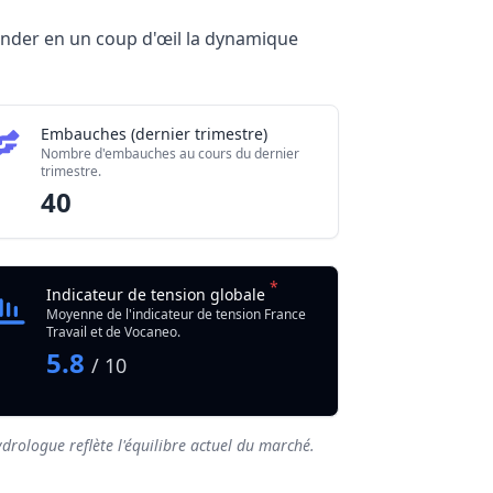
hender en un coup d'œil la dynamique
Embauches (dernier trimestre)
Nombre d'embauches au cours du dernier
trimestre.
40
*
Indicateur de tension globale
Moyenne de l'indicateur de tension France
Travail et de Vocaneo.
5.8
/ 10
drologue reflète l'équilibre actuel du marché.