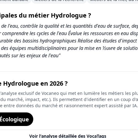
cipales du métier Hydrologue ?
 de l'eau, contrôle la qualité et les quantités d'eau de surface, de
 comprendre les cycles de l'eau Évalue les ressources en eau disp
 durable des bassins hydrographiques Réalise des études d'impact
es équipes multidisciplinaires pour la mise en ½uvre de solution
utés sur les enjeux de l'eau"
e Hydrologue en 2026 ?
e
analyse exclusif de Vocaneo qui met en lumière les métiers les plu
on du marché, impact, etc.). Ils permettent d'identifier en un coup d'œ
ée entre données du marché et raisonnement expert assisté par IA.
Écologique
Voir l'analyse détaillée des VocaTags