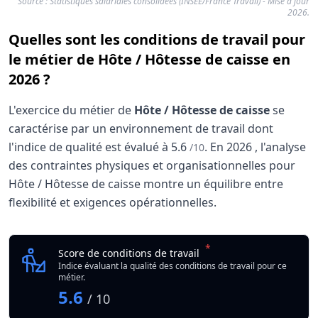
Source : Statistiques salariales consolidées (INSEE/France Travail) - Mise à jour
2026.
Quelles sont les conditions de travail pour
le métier de Hôte / Hôtesse de caisse en
2026 ?
L'exercice du métier de
Hôte / Hôtesse de caisse
se
caractérise par un environnement de travail dont
l'indice de qualité est évalué à
5.6
.
En
2026
, l'analyse
/10
des contraintes physiques et organisationnelles pour
Hôte / Hôtesse de caisse montre un équilibre entre
flexibilité et exigences opérationnelles.
Analyse des conditions de travail : Hôte / Hôtess
Indicateur
*
Hôte / Hôtesse de cais
Score de conditions de travail
Qualité globale de l'environnement Hôte / Hôtesse de cai
Indice évaluant la qualité des conditions de travail pour ce
métier.
5.6
/ 10