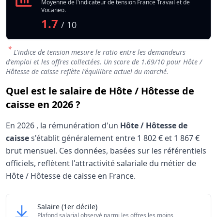
Moyenne de l'indicateur de tension France Travail et de
Vocaneo.
1.7
/ 10
*
L'indice de tension mesure le ratio entre les demandeurs
d'emploi et les offres collectées. Un score de
1.69
/10 pour Hôte /
Hôtesse de caisse reflète l'équilibre actuel du marché.
Quel est le salaire de Hôte / Hôtesse de
caisse en 2026 ?
En
2026
, la rémunération d'un
Hôte / Hôtesse de
caisse
s'établit généralement entre
1 802 €
et
1 867 €
brut mensuel. Ces données, basées sur les référentiels
officiels, reflètent l'attractivité salariale du métier de
Hôte / Hôtesse de caisse en France.
Grille salariale Hôte / Hôtesse de caisse 2026
Hôte / Hôtesse de caisse
Salaire
(1er décile)
Niveau de salaire (Déciles)
Montant me
Plafond salarial observé parmi les offres les moins