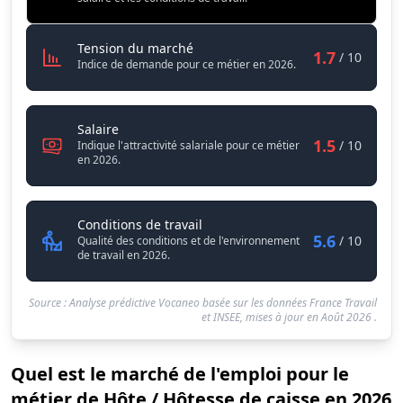
Conditions de travail
5.6
Hôte / Hôtesse de caisse
Tension du marché
1.7
/ 10
Indice de demande pour ce métier en 2026.
Hôte / Hôtesse de caisse
Salaire
1.5
/ 10
Indique l'attractivité salariale pour ce métier
en 2026.
Hôte / Hôtesse de caisse
Conditions de travail
5.6
/ 10
Qualité des conditions et de l'environnement
de travail en 2026.
Source : Analyse prédictive Vocaneo basée sur les données France Travail
et INSEE, mises à jour en
Août 2026
.
Quel est le marché de l'emploi pour le
métier de Hôte / Hôtesse de caisse en 2026