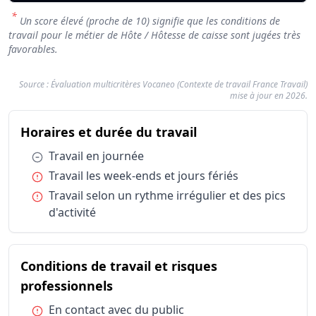
*
Un score élevé (proche de 10) signifie que les conditions de
travail pour le métier de Hôte / Hôtesse de caisse sont jugées très
favorables.
Source : Évaluation multicritères Vocaneo (Contexte de travail France Travail)
mise à jour en 2026.
Résumé des conditions d'exercice
du métier Hôte / H
Horaires et durée du travail
Catégorie
Horaires et durée du travail
Travail en
Condition :
Travail en journée
Horaires et durée du travail
Travail les
Condition :
Travail les week-ends et jours fériés
Horaires et durée du travail
Travail sel
Condition :
Travail selon un rythme irrégulier et des pics
Conditions de travail et risques professionnels
En contact
d'activité
Conditions de travail et risques professionnels
Port de te
Conditions de travail et risques professionnels
Travail ré
Types de structures
Commerce 
Conditions de travail et risques
Statut d'emploi
Intérim
du métier Hôte / Hôtesse de cai
professionnels
Statut d'emploi
Salarié sec
Condition :
En contact avec du public