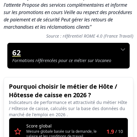
l'attente Propose des services complémentaires et informe
sur les promotions en cours Veille au respect des procédures
de paiement et de sécurité Peut gérer les retours de
marchandises et les réclamations clients"
Source : référentiel ROME 4.0 (France Travail)
62
Formations référencées pour ce métier sur Vocaneo
Pourquoi choisir le métier de Hôte /
Synthèse des scores du métier Hôte / Hôtesse de caisse
Hôtesse de caisse en 2026 ?
Indicateur
Score (sur 10)
Indicateurs de performance et attractivité du métier Hôte
/ Hôtesse de caisse, calculés sur la base des données du
Attractivité globale
1.9
marché de l'emploi en
2026
.
Tension du marché
1.7
Score global
1.9
/ 10
Mesure globale basée sur la demande, le
Salaire
1.5
salaire et les conditions de travail.