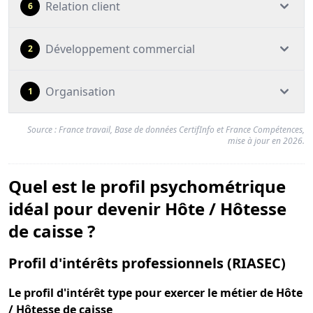
Relation client
6
Développement commercial
2
Organisation
1
Source : France travail, Base de données CertifInfo et France Compétences,
mise à jour en 2026.
Quel est le profil psychométrique
idéal pour devenir Hôte / Hôtesse
de caisse ?
pour
Profil d'intérêts professionnels (RIASEC)
Le
profil d'intérêt type
pour exercer le métier de Hôte
/ Hôtesse de caisse