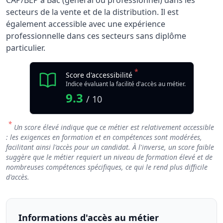
CAP/BEP à Bac (général ou professionnel) dans les
secteurs de la vente et de la distribution. Il est
également accessible avec une expérience
professionnelle dans ces secteurs sans diplôme
particulier.
*
Score d'accessibilité
Indice évaluant la facilité d'accès au métier.
9.3
/ 10
*
Un score élevé indique que ce métier est relativement accessible
: les exigences en formation et en compétences sont modérées,
facilitant ainsi l'accès pour un candidat. À l'inverse, un score faible
suggère que le métier requiert un niveau de formation élevé et de
nombreuses compétences spécifiques, ce qui le rend plus difficile
d'accès.
Informations d'accès au métier