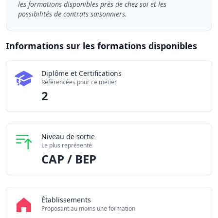
les formations disponibles près de chez soi et les
possibilités de contrats saisonniers.
Informations sur les formations disponibles
Chiffres clés de la formation Hôte / Hôtesse de caisse en 
Diplôme et Certifications
Certifications disponibles
2
Référencées pour ce métier
Établissements partenaires
5
2
Niveau de sortie
Le plus représenté
CAP / BEP
Établissements
Proposant au moins une formation