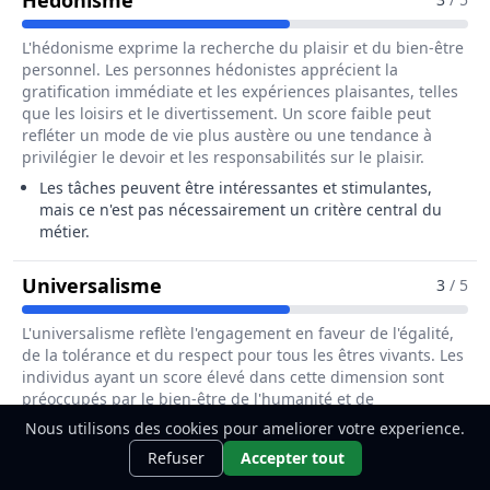
Hédonisme
L'hédonisme exprime la recherche du plaisir et du bien-être
personnel. Les personnes hédonistes apprécient la
gratification immédiate et les expériences plaisantes, telles
que les loisirs et le divertissement. Un score faible peut
refléter un mode de vie plus austère ou une tendance à
privilégier le devoir et les responsabilités sur le plaisir.
Les tâches peuvent être intéressantes et stimulantes,
mais ce n'est pas nécessairement un critère central du
métier.
Pour Le Métier De Hôte / Hôtesse
Universalisme
3
/ 5
L'universalisme reflète l'engagement en faveur de l'égalité,
de la tolérance et du respect pour tous les êtres vivants. Les
individus ayant un score élevé dans cette dimension sont
préoccupés par le bien-être de l'humanité et de
l'environnement. Ils prônent l'ouverture d'esprit et la justice
Nous utilisons des cookies pour ameliorer votre experience.
Ce métier t'intéresse ?
Découvre
sociale. Un score faible peut indiquer une préoccupation
Découvrir
Refuser
Accepter tout
moindre pour les enjeux globaux ou les différences
comment le devenir.
culturelles.