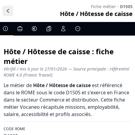
Fiche métier -
D1505
Hôte / Hôtesse de caisse
Hôte / Hôtesse de caisse : fiche
métier
Vérifié / mis à jour le
27/01/2026
— Source principale : référentiel
ROME 4.0 (France Travail)
Le métier de
Hôte / Hôtesse de caisse
est référencé
dans le ROME sous le code D1505 et s'exerce en France
dans le secteur Commerce et distribution. Cette fiche
métier Vocaneo récapitule missions, employabilité,
salaire, accessibilité et profils associés.
CODE ROME