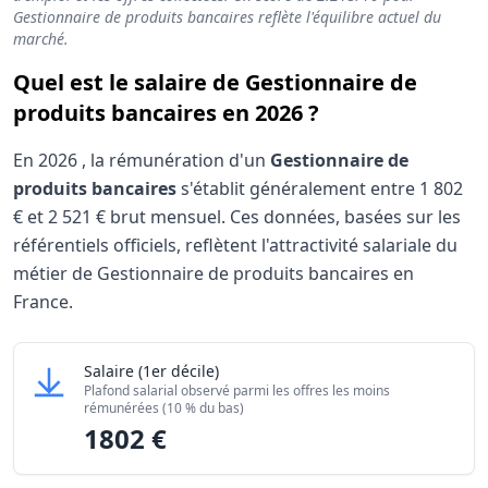
Gestionnaire de produits bancaires reflète l'équilibre actuel du
marché.
Quel est le salaire de Gestionnaire de
produits bancaires en 2026 ?
En
2026
, la rémunération d'un
Gestionnaire de
produits bancaires
s'établit généralement entre
1 802
€
et
2 521 €
brut mensuel. Ces données, basées sur les
référentiels officiels, reflètent l'attractivité salariale du
métier de Gestionnaire de produits bancaires en
France.
Grille salariale Gestionnaire de produits bancaires
Gestionnaire de produits bancaires
Salaire
(1er décile)
Niveau de salaire (Déciles)
Montant me
Plafond salarial observé parmi les offres les moins
Salaire minimum (10% les moins rémunérés)
1802 €
rémunérées (10 % du bas)
1802 €
Salaire maximum (10% les mieux rémunérés)
2521 €