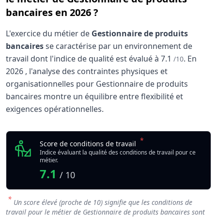
bancaires en 2026 ?
L'exercice du métier de
Gestionnaire de produits
bancaires
se caractérise par un environnement de
travail dont l'indice de qualité est évalué à
7.1
.
En
/10
2026
, l'analyse des contraintes physiques et
organisationnelles pour Gestionnaire de produits
bancaires montre un équilibre entre flexibilité et
exigences opérationnelles.
Analyse des conditions de travail : Gestionnaire
Indicateur
*
Gestionnaire de produ
Score de conditions de travail
Qualité globale de l'environnement Gestionnaire de prod
Indice évaluant la qualité des conditions de travail pour ce
métier.
7.1
/ 10
*
Un score élevé (proche de 10) signifie que les conditions de
travail pour le métier de Gestionnaire de produits bancaires sont