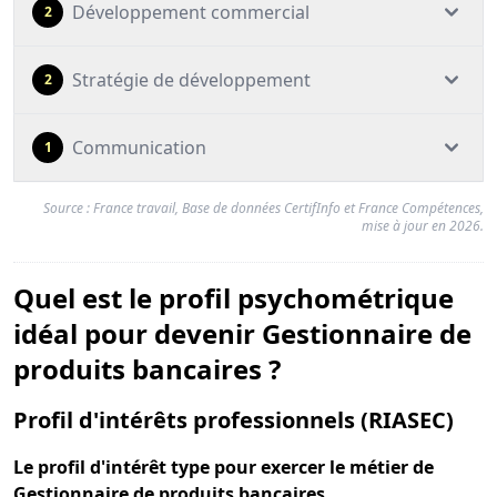
Développement commercial
2
Stratégie de développement
2
Communication
1
Source : France travail, Base de données CertifInfo et France Compétences,
mise à jour en 2026.
Quel est le profil psychométrique
idéal pour devenir Gestionnaire de
produits bancaires ?
pou
Profil d'intérêts professionnels (RIASEC)
Le
profil d'intérêt type
pour exercer le métier de
Gestionnaire de produits bancaires