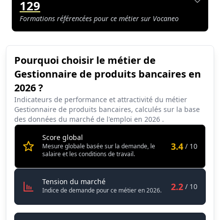
129
Formations référencées pour ce métier sur Vocaneo
Pourquoi choisir le métier de
Synthèse des scores du métier Gestionnaire de produits banca
Gestionnaire de produits bancaires en
Indicateur
Score (sur 10)
2026 ?
Attractivité globale
3.4
Indicateurs de performance et attractivité du métier
Gestionnaire de produits bancaires, calculés sur la base
Tension du marché
2.2
des données du marché de l'emploi en
2026
.
Salaire
3.3
Score global
3.4
/ 10
Mesure globale basée sur la demande, le
Conditions de travail
7.1
salaire et les conditions de travail.
Gestionnaire de produits bancaire
Tension du marché
2.2
/ 10
Indice de demande pour ce métier en 2026.