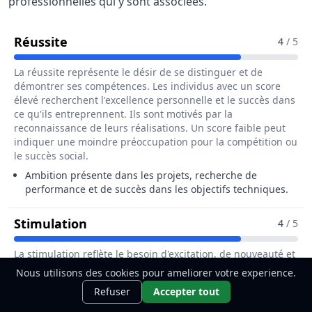
professionnelles qui y sont associées.
Pour Le Métier De Gestionnaire De Pro
Réussite
4
/ 5
La réussite représente le désir de se distinguer et de
démontrer ses compétences. Les individus avec un score
élevé recherchent l'excellence personnelle et le succès dans
ce qu'ils entreprennent. Ils sont motivés par la
reconnaissance de leurs réalisations. Un score faible peut
indiquer une moindre préoccupation pour la compétition ou
le succès social.
Ambition présente dans les projets, recherche de
performance et de succès dans les objectifs techniques.
Pour Le Métier De Gestionnaire De 
Stimulation
4
/ 5
La stimulation reflète le besoin d'excitation, de nouveauté et
de défis. Les individus ayant un score élevé recherchent
Nous utilisons des cookies pour ameliorer votre experience.
Ce métier t'intéresse ?
Découvre
l'aventure et aiment sortir de leur zone de confort. Ils sont
Découvrir
Refuser
Accepter tout
attirés par les expériences inédites et les changements
comment le devenir.
fréquents. À l'inverse, un score faible peut indiquer une