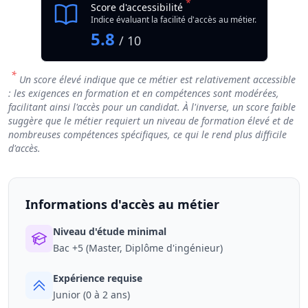
*
Score d'accessibilité
Indice évaluant la facilité d'accès au métier.
5.8
/ 10
*
Un score élevé indique que ce métier est relativement accessible
: les exigences en formation et en compétences sont modérées,
facilitant ainsi l'accès pour un candidat. À l'inverse, un score faible
suggère que le métier requiert un niveau de formation élevé et de
nombreuses compétences spécifiques, ce qui le rend plus difficile
d'accès.
Informations d'accès au métier
Niveau d'étude minimal
Bac +5 (Master, Diplôme d'ingénieur)
Expérience requise
Junior (0 à 2 ans)