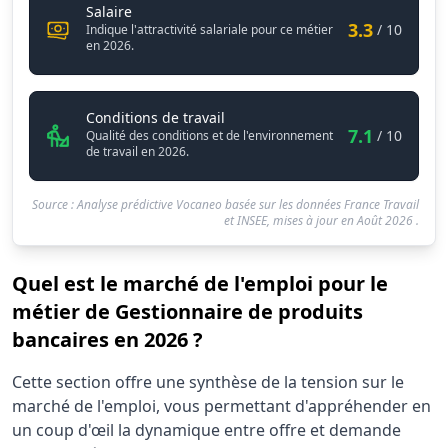
Gestionnaire de produits bancaires
Salaire
3.3
/ 10
Indique l'attractivité salariale pour ce métier
en 2026.
Gestionnaire de produits bancair
Conditions de travail
7.1
/ 10
Qualité des conditions et de l'environnement
de travail en 2026.
Source : Analyse prédictive Vocaneo basée sur les données France Travail
et INSEE, mises à jour en
Août 2026
.
Quel est le marché de l'emploi pour le
métier de Gestionnaire de produits
bancaires en 2026 ?
Statistiques recrutement Gestionnaire de produits banca
Cette section offre une synthèse de la tension sur le
Indicateur
Valeur 
marché de l'emploi, vous permettant d'appréhender en
Demandeurs d'emploi (12 mois)
120
un coup d'œil la dynamique entre offre et demande