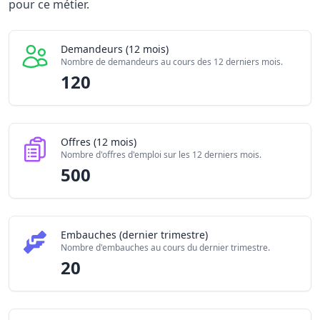
Offres publiées (12 mois)
pour ce métier.
500
Embauches constatées
20
Indice de tension globale
2.215/10
Demandeurs (12 mois)
Nombre de demandeurs au cours des 12 derniers mois.
120
Offres (12 mois)
Nombre d'offres d'emploi sur les 12 derniers mois.
500
Embauches (dernier trimestre)
Nombre d'embauches au cours du dernier trimestre.
20