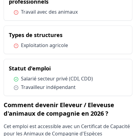
Statut d'emploi
Travailleu
du métier Eleveur / Eleveuse d
professionnels
Condition :
Travail avec des animaux
du métier Eleveur / Eleve
Types de structures
Condition :
Exploitation agricole
du métier Eleveur / Eleveuse 
Statut d'emploi
Condition :
Salarié secteur privé (CDI, CDD)
Condition :
Travailleur indépendant
Comment devenir Eleveur / Eleveuse
d'animaux de compagnie en 2026 ?
Cet emploi est accessible avec un Certificat de Capacité
pour les Animaux de Compagnie d'Espèces