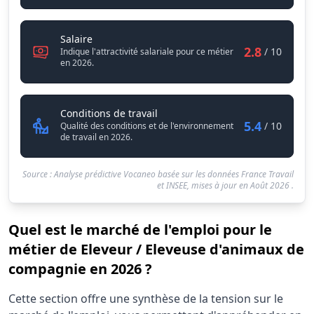
Eleveur / Eleveuse d'animaux de compagnie
Salaire
2.8
/ 10
Indique l'attractivité salariale pour ce métier
en 2026.
Eleveur / Eleveuse d'animaux de
Conditions de travail
5.4
/ 10
Qualité des conditions et de l'environnement
de travail en 2026.
Source : Analyse prédictive Vocaneo basée sur les données France Travail
et INSEE, mises à jour en
Août 2026
.
Quel est le marché de l'emploi pour le
métier de Eleveur / Eleveuse d'animaux de
compagnie en 2026 ?
Statistiques recrutement Eleveur / Eleveuse d'animaux d
Cette section offre une synthèse de la tension sur le
Indicateur