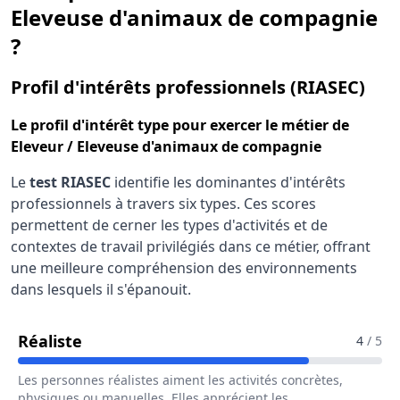
Eleveuse d'animaux de compagnie
?
pou
Profil d'intérêts professionnels (RIASEC)
Le
profil d'intérêt type
pour exercer le métier de
Eleveur / Eleveuse d'animaux de compagnie
Le
test RIASEC
identifie les dominantes d'intérêts
professionnels à travers six types. Ces scores
permettent de cerner les types d'activités et de
contextes de travail privilégiés dans ce métier, offrant
une meilleure compréhension des environnements
dans lesquels il s'épanouit.
Pour Le Métier De Eleveur / Eleveuse 
Réaliste
4
/ 5
Les personnes réalistes aiment les activités concrètes,
physiques ou manuelles. Elles apprécient les