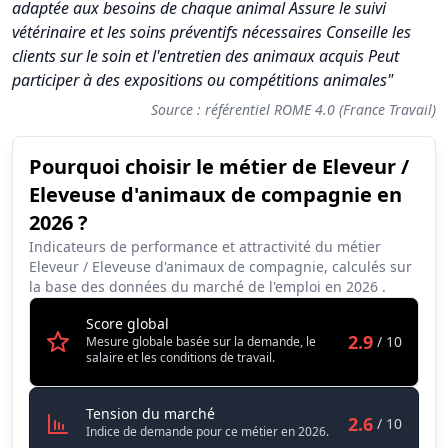
adaptée aux besoins de chaque animal Assure le suivi
vétérinaire et les soins préventifs nécessaires Conseille les
clients sur le soin et l'entretien des animaux acquis Peut
participer à des expositions ou compétitions animales"
Source : référentiel ROME 4.0 (France Travail)
Pourquoi choisir le métier de Eleveur /
Synthèse des scores du métier Eleveur / Eleveuse d'animaux 
Eleveuse d'animaux de compagnie en
Indicateur
Score (sur 10)
2026 ?
Attractivité globale
2.9
Indicateurs de performance et attractivité du métier
Eleveur / Eleveuse d'animaux de compagnie, calculés sur
Tension du marché
2.6
la base des données du marché de l'emploi en
2026
.
Salaire
2.8
Score global
2.9
/ 10
Mesure globale basée sur la demande, le
Conditions de travail
5.4
salaire et les conditions de travail.
Eleveur / Eleveuse d'animaux de 
Tension du marché
2.6
/ 10
Indice de demande pour ce métier en 2026.