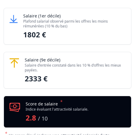
Grille salariale Eleveur / Eleveuse d'animaux de compa
Eleveur / Eleveuse d'animaux de compagnie
Salaire
(1er décile)
Niveau de salaire (Déciles)
Montant me
Plafond salarial observé parmi les offres les moins
Salaire minimum (10% les moins rémunérés)
1802 €
rémunérées (10 % du bas)
1802 €
Salaire maximum (10% les mieux rémunérés)
2333 €
Eleveur / Eleveuse d'animaux de compagnie
Salaire
(9e décile)
Salaire d'entrée constaté dans les 10 % d'offres les mieux
payées.
2333 €
*
Score de salaire
Indice évaluant l'attractivité salariale.
2.8
/ 10
*