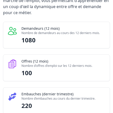
marché de l'emploi, vous permettant d'appréhender en
Demandeurs d'emploi (12 mois)
1080
un coup d'œil la dynamique entre offre et demande
Offres publiées (12 mois)
pour ce métier.
100
Embauches constatées
220
Indice de tension globale
2.56/
Demandeurs (12 mois)
Nombre de demandeurs au cours des 12 derniers mois.
1080
Offres (12 mois)
Nombre d'offres d'emploi sur les 12 derniers mois.
100
Embauches (dernier trimestre)
Nombre d'embauches au cours du dernier trimestre.
220