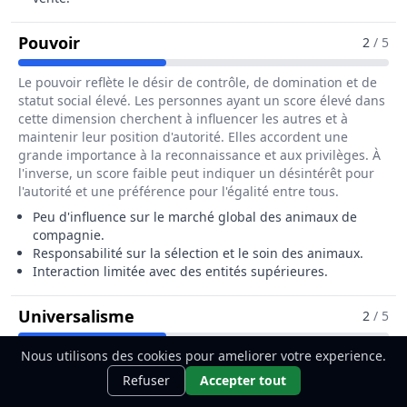
Pour Le Métier De Eleveur / Eleveuse 
Pouvoir
2
/ 5
Le pouvoir reflète le désir de contrôle, de domination et de
statut social élevé. Les personnes ayant un score élevé dans
cette dimension cherchent à influencer les autres et à
maintenir leur position d'autorité. Elles accordent une
grande importance à la reconnaissance et aux privilèges. À
l'inverse, un score faible peut indiquer un désintérêt pour
l'autorité et une préférence pour l'égalité entre tous.
Peu d'influence sur le marché global des animaux de
compagnie.
Responsabilité sur la sélection et le soin des animaux.
Interaction limitée avec des entités supérieures.
Pour Le Métier De Eleveur / Ele
Universalisme
2
/ 5
L'universalisme reflète l'engagement en faveur de l'égalité,
Nous utilisons des cookies pour ameliorer votre experience.
Ce métier t'intéresse ?
Découvre
de la tolérance et du respect pour tous les êtres vivants. Les
Découvrir
Refuser
Accepter tout
comment le devenir.
individus ayant un score élevé dans cette dimension sont