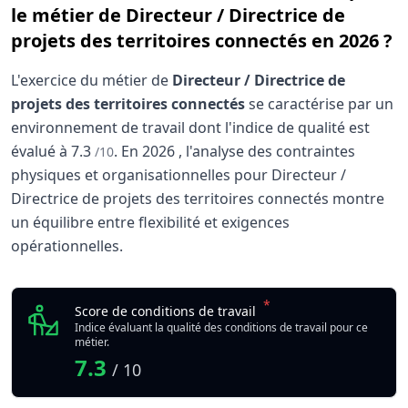
le métier de Directeur / Directrice de
projets des territoires connectés en 2026 ?
L'exercice du métier de
Directeur / Directrice de
projets des territoires connectés
se caractérise par un
environnement de travail dont l'indice de qualité est
évalué à
7.3
.
En
2026
, l'analyse des contraintes
/10
physiques et organisationnelles pour Directeur /
Directrice de projets des territoires connectés montre
un équilibre entre flexibilité et exigences
opérationnelles.
Analyse des conditions de travail : Directeur / Di
Indicateur
*
Directeur / Directrice 
Score de conditions de travail
Qualité globale de l'environnement Directeur / Directrice 
Indice évaluant la qualité des conditions de travail pour ce
métier.
7.3
/ 10