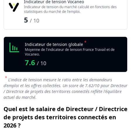
Indicateur de tension Vocaneo
Indicateur de tension du marché calculé en fonctions des
statistiques du marché de l'emploi.
5
/ 10
*
Indicateur de tension globale
Moyenne de l'indicateur de tension France Travail et de
Vocaneo.
7.6
/ 10
*
L'indice de tension mesure le ratio entre les demandeurs
d'emploi et les offres collectées. Un score de
7.62
/10 pour Directeur
/ Directrice de projets des territoires connectés reflète l'équilibre
actuel du marché.
Quel est le salaire de Directeur / Directrice
de projets des territoires connectés en
2026 ?