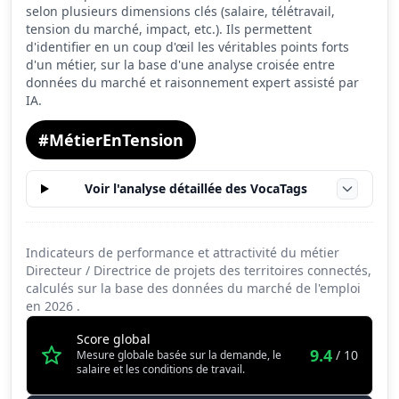
Salaire
9.6
selon plusieurs dimensions clés (salaire, télétravail,
tension du marché, impact, etc.). Ils permettent
Conditions de travail
7.3
d'identifier en un coup d'œil les véritables points forts
d'un métier, sur la base d'une analyse croisée entre
données du marché et raisonnement expert assisté par
IA.
#MétierEnTension
Voir l'analyse détaillée des VocaTags
Indicateurs de performance et attractivité du métier
Directeur / Directrice de projets des territoires connectés,
calculés sur la base des données du marché de l'emploi
en
2026
.
Score global
9.4
/ 10
Mesure globale basée sur la demande, le
salaire et les conditions de travail.