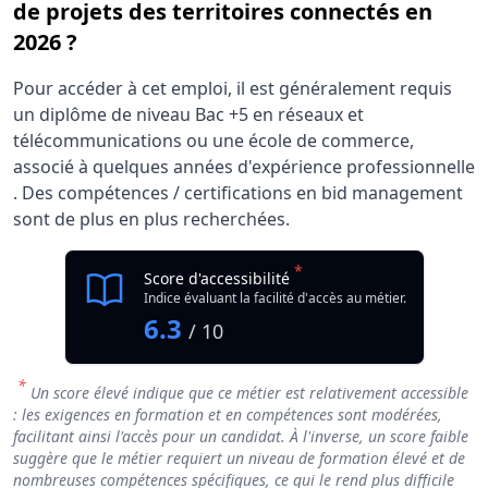
de projets des territoires connectés en
2026 ?
Pour accéder à cet emploi, il est généralement requis
un diplôme de niveau Bac +5 en réseaux et
télécommunications ou une école de commerce,
associé à quelques années d'expérience professionnelle
. Des compétences / certifications en bid management
sont de plus en plus recherchées.
*
Score d'accessibilité
Indice évaluant la facilité d'accès au métier.
6.3
/ 10
*
Un score élevé indique que ce métier est relativement accessible
: les exigences en formation et en compétences sont modérées,
facilitant ainsi l'accès pour un candidat. À l'inverse, un score faible
suggère que le métier requiert un niveau de formation élevé et de
nombreuses compétences spécifiques, ce qui le rend plus difficile