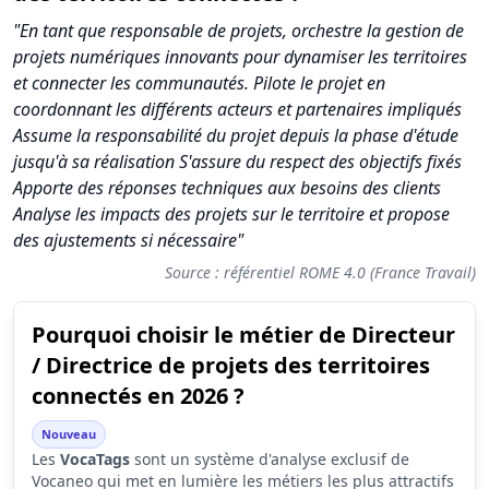
"En tant que responsable de projets, orchestre la gestion de
projets numériques innovants pour dynamiser les territoires
et connecter les communautés. Pilote le projet en
coordonnant les différents acteurs et partenaires impliqués
Assume la responsabilité du projet depuis la phase d'étude
jusqu'à sa réalisation S'assure du respect des objectifs fixés
Apporte des réponses techniques aux besoins des clients
Analyse les impacts des projets sur le territoire et propose
des ajustements si nécessaire"
Source : référentiel ROME 4.0 (France Travail)
Pourquoi choisir le métier de Directeur
Synthèse des scores du métier Directeur / Directrice de projet
/ Directrice de projets des territoires
Indicateur
Score (su
connectés en 2026 ?
Attractivité globale
9.4
Nouveau
Les
VocaTags
sont un système d'analyse exclusif de
Tension du marché
7.6
Vocaneo qui met en lumière les métiers les plus attractifs