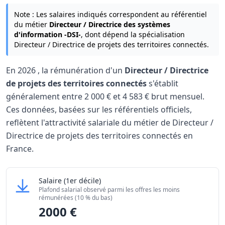
Note : Les salaires indiqués correspondent au référentiel
du métier
Directeur / Directrice des systèmes
d'information -DSI-
, dont dépend la spécialisation
Directeur / Directrice de projets des territoires connectés.
En
2026
, la rémunération d'un
Directeur / Directrice
de projets des territoires connectés
s'établit
généralement entre
2 000 €
et
4 583 €
brut mensuel.
Ces données, basées sur les référentiels officiels,
reflètent l'attractivité salariale du métier de Directeur /
Directrice de projets des territoires connectés en
France.
Grille salariale Directeur / Directrice de projets des terri
Directeur / Directrice de projets des territoires
Salaire
(1er décile)
Niveau de salaire (Déciles)
Monta
Plafond salarial observé parmi les offres les moins
Salaire minimum (10% les moins rémunérés)
2000 €
rémunérées (10 % du bas)
2000 €
Salaire maximum (10% les mieux rémunérés)
4583 €