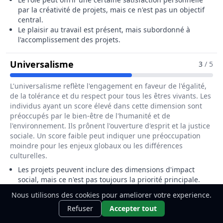
par la créativité de projets, mais ce n'est pas un objectif
central.
Le plaisir au travail est présent, mais subordonné à
l'accomplissement des projets.
Pour Le Métier De Directeur / Dir
Universalisme
3
/ 5
L'universalisme reflète l'engagement en faveur de l'égalité,
de la tolérance et du respect pour tous les êtres vivants. Les
individus ayant un score élevé dans cette dimension sont
préoccupés par le bien-être de l'humanité et de
l'environnement. Ils prônent l'ouverture d'esprit et la justice
sociale. Un score faible peut indiquer une préoccupation
moindre pour les enjeux globaux ou les différences
culturelles.
Les projets peuvent inclure des dimensions d'impact
social, mais ce n'est pas toujours la priorité principale.
Une sensibilité à l'impact environnemental et social peut
Nous utilisons des cookies pour ameliorer votre experience.
être présente dans certains projets.
Ce métier t'intéresse ?
Découvre
Découvrir
Refuser
Accepter tout
comment le devenir.