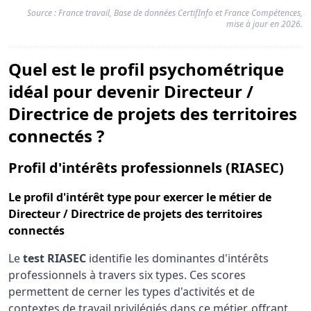
Source : France travail, Base de données CertifInfo et France Compétences,
mise à jour en 2026.
Quel est le profil psychométrique
idéal pour devenir Directeur /
Directrice de projets des territoires
connectés ?
pour
Profil d'intérêts professionnels (RIASEC)
Le
profil d'intérêt type
pour exercer le métier de
Directeur / Directrice de projets des territoires
connectés
Le
test RIASEC
identifie les dominantes d'intérêts
professionnels à travers six types. Ces scores
permettent de cerner les types d'activités et de
contextes de travail privilégiés dans ce métier, offrant