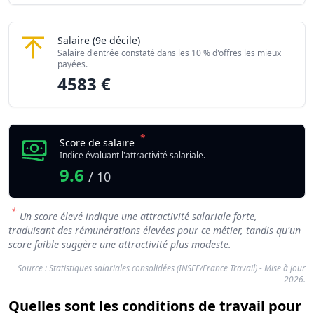
Directeur / Directrice de projets des territoire
Salaire
(9e décile)
Salaire d'entrée constaté dans les 10 % d'offres les mieux
payées.
4583 €
*
Score de salaire
Indice évaluant l'attractivité salariale.
9.6
/ 10
*
Un score élevé indique une attractivité salariale forte,
traduisant des rémunérations élevées pour ce métier, tandis qu'un
score faible suggère une attractivité plus modeste.
Source : Statistiques salariales consolidées (INSEE/France Travail) - Mise à jour
2026.
Quelles sont les conditions de travail pour