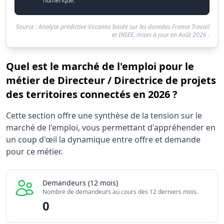
numérique.
Source : Analyse prédictive Vocaneo basée sur les données France Travail
et INSEE, mises à jour en
Août 2026
.
Quel est le marché de l'emploi pour le
métier de Directeur / Directrice de projets
des territoires connectés en 2026 ?
Statistiques recrutement Directeur / Directrice de projets
Cette section offre une synthèse de la tension sur le
Indicateur
marché de l'emploi, vous permettant d'appréhender en
Demandeurs d'emploi (12 mois)
un coup d'œil la dynamique entre offre et demande
Offres publiées (12 mois)
pour ce métier.
Embauches constatées
Indice de tension globale
Demandeurs (12 mois)
Nombre de demandeurs au cours des 12 derniers mois.
0