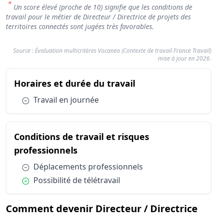
*
Un score élevé (proche de 10) signifie que les conditions de
travail pour le métier de Directeur / Directrice de projets des
territoires connectés sont jugées très favorables.
Source : Évaluation multicritères Vocaneo (Contexte de travail France Travail)
mise à jour en 2026.
Résumé des conditions d'exercice : Directeur / Directrice
du métier Directeur
Horaires et durée du travail
Catégorie
F
Horaires et durée du travail
Travail
Condition :
Travail en journée
Conditions de travail et risques professionnels
Déplac
Conditions de travail et risques professionnels
Possibil
Conditions de travail et risques
du métier Directeur / Directrice
professionnels
Condition :
Déplacements professionnels
Condition :
Possibilité de télétravail
Comment devenir Directeur / Directrice