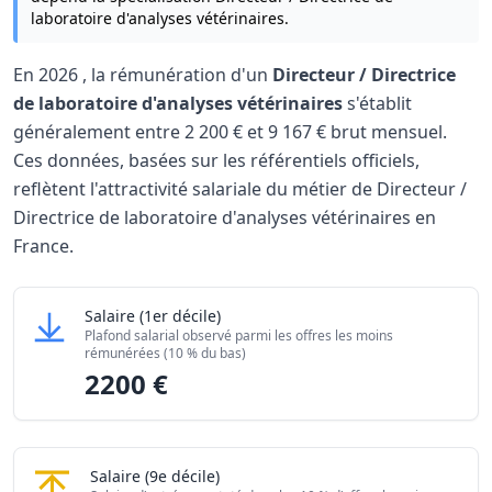
laboratoire d'analyses vétérinaires.
En
2026
, la rémunération d'un
Directeur / Directrice
de laboratoire d'analyses vétérinaires
s'établit
généralement entre
2 200 €
et
9 167 €
brut mensuel.
Ces données, basées sur les référentiels officiels,
reflètent l'attractivité salariale du métier de Directeur /
Directrice de laboratoire d'analyses vétérinaires en
France.
Grille salariale Directeur / Directrice de laboratoire d'ana
Directeur / Directrice de laboratoire d'analyses 
Salaire
(1er décile)
Niveau de salaire (Déciles)
Mon
Plafond salarial observé parmi les offres les moins
Salaire minimum (10% les moins rémunérés)
2200 
rémunérées (10 % du bas)
2200 €
Salaire maximum (10% les mieux rémunérés)
9167 
Directeur / Directrice de laboratoire d'analyses
Salaire
(9e décile)