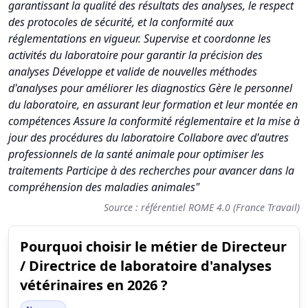
garantissant la qualité des résultats des analyses, le respect
des protocoles de sécurité, et la conformité aux
réglementations en vigueur. Supervise et coordonne les
activités du laboratoire pour garantir la précision des
analyses Développe et valide de nouvelles méthodes
d'analyses pour améliorer les diagnostics Gère le personnel
du laboratoire, en assurant leur formation et leur montée en
compétences Assure la conformité réglementaire et la mise à
jour des procédures du laboratoire Collabore avec d'autres
professionnels de la santé animale pour optimiser les
traitements Participe à des recherches pour avancer dans la
compréhension des maladies animales"
Source : référentiel ROME 4.0 (France Travail)
Pourquoi choisir le métier de Directeur
Synthèse des scores du métier Directeur / Directrice de labora
/ Directrice de laboratoire d'analyses
Indicateur
Score (s
vétérinaires en 2026 ?
Attractivité globale
8.6