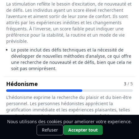
La stimulation reflète le besoin d'excitation, de nouveauté et
de défis. Les individus ayant un score élevé recherchent
l'aventure et aiment sortir de leur zone de confort. Ils sont
attirés par les expériences inédites et les changements
fréquents. À l'inverse, un score faible peut indiquer une
préférence pour la stabilité, la routine et un mode de vie
prévisible.
Le poste inclut des défis techniques et la nécessité de
développer de nouvelles méthodes d'analyse, ce qui offre
une recherche de nouveauté et de défis, bien que cela ne
soit pas omniprésent.
Pour Le Métier De Directeur / Direct
Hédonisme
3
/ 5
L'hédonisme exprime la recherche du plaisir et du bien-être
personnel. Les personnes hédonistes apprécient la
gratification immédiate et les expériences plaisantes, telles
que les loisirs et le divertissement. Un score faible peut
Nous utilisons des cookies pour ameliorer votre experience.
refléter un mode de vie plus austère ou une tendance à
Ce métier t'intéresse ?
Découvre
privilégier le devoir et les responsabilités sur le plaisir.
Découvrir
Refuser
Accepter tout
comment le devenir.
Le travail peut être agréable, en particulier pour ceux qui