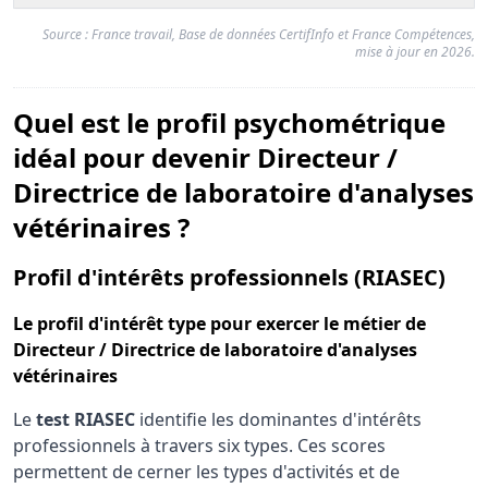
Source : France travail, Base de données CertifInfo et France Compétences,
mise à jour en 2026.
Quel est le profil psychométrique
idéal pour devenir Directeur /
Directrice de laboratoire d'analyses
vétérinaires ?
pour
Profil d'intérêts professionnels (RIASEC)
Le
profil d'intérêt type
pour exercer le métier de
Directeur / Directrice de laboratoire d'analyses
vétérinaires
Le
test RIASEC
identifie les dominantes d'intérêts
professionnels à travers six types. Ces scores
permettent de cerner les types d'activités et de