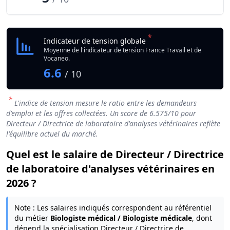
*
Indicateur de tension globale
Moyenne de l'indicateur de tension France Travail et de
Vocaneo.
6.6
/ 10
*
L'indice de tension mesure le ratio entre les demandeurs
d'emploi et les offres collectées. Un score de
6.575
/10 pour
Directeur / Directrice de laboratoire d'analyses vétérinaires reflète
l'équilibre actuel du marché.
Quel est le salaire de Directeur / Directrice
de laboratoire d'analyses vétérinaires en
2026 ?
Note : Les salaires indiqués correspondent au référentiel
du métier
Biologiste médical / Biologiste médicale
, dont
dépend la spécialisation Directeur / Directrice de