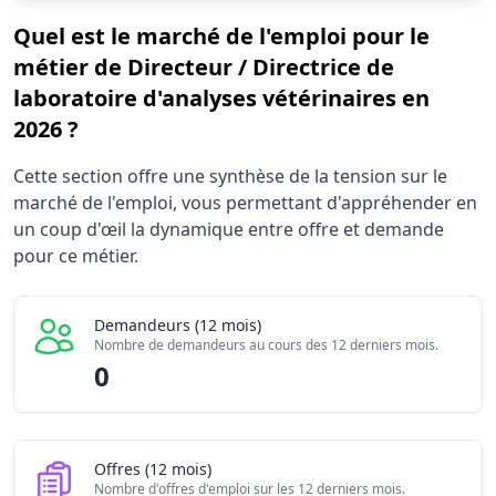
Quel est le marché de l'emploi pour le
métier de Directeur / Directrice de
laboratoire d'analyses vétérinaires en
2026 ?
Statistiques recrutement Directeur / Directrice de laborat
Cette section offre une synthèse de la tension sur le
Indicateur
marché de l'emploi, vous permettant d'appréhender en
Demandeurs d'emploi (12 mois)
un coup d'œil la dynamique entre offre et demande
Offres publiées (12 mois)
pour ce métier.
Embauches constatées
Indice de tension globale
Demandeurs (12 mois)
Nombre de demandeurs au cours des 12 derniers mois.
0
Offres (12 mois)
Nombre d'offres d'emploi sur les 12 derniers mois.