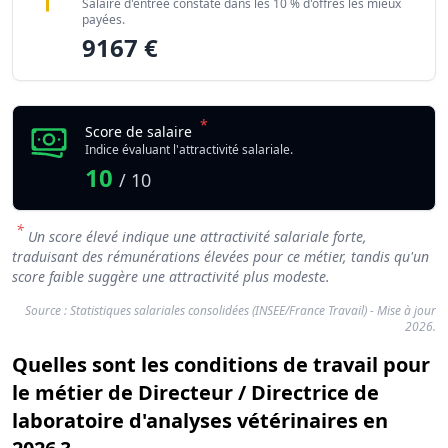
Salaire d'entrée constaté dans les 10 % d'offres les mieux
payées.
9167 €
*
Score de salaire
Indice évaluant l'attractivité salariale.
10
/ 10
*
Un score élevé indique une attractivité salariale forte,
traduisant des rémunérations élevées pour ce métier, tandis qu'un
score faible suggère une attractivité plus modeste.
Source : Statistiques salariales consolidées (INSEE/France Travail) - Mise à jour
2026.
Quelles sont les conditions de travail pour
le métier de Directeur / Directrice de
laboratoire d'analyses vétérinaires en