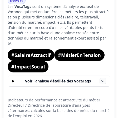
Nouveau
Les
VocaTags
sont un système d'analyse exclusif de
Tension du marché
6.6
Vocaneo qui met en lumière les métiers les plus attractifs
Salaire
10.0
selon plusieurs dimensions clés (salaire, télétravail,
tension du marché, impact, etc.). Ils permettent
Conditions de travail
5.4
d'identifier en un coup d'œil les véritables points forts
d'un métier, sur la base d'une analyse croisée entre
données du marché et raisonnement expert assisté par
IA.
#SalaireAttractif
#MétierEnTension
#ImpactSocial
Voir l'analyse détaillée des VocaTags
Indicateurs de performance et attractivité du métier
Directeur / Directrice de laboratoire d'analyses
vétérinaires, calculés sur la base des données du marché
de l'emploi en
2026
.