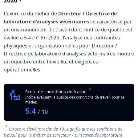
2026 ?
L'exercice du métier de
Directeur / Directrice de
laboratoire d'analyses vétérinaires
se caractérise par
un environnement de travail dont l'indice de qualité est
évalué à
5.4
.
En
2026
, l'analyse des contraintes
/10
physiques et organisationnelles pour Directeur /
Directrice de laboratoire d'analyses vétérinaires montre
un équilibre entre flexibilité et exigences
opérationnelles.
Analyse des conditions de travail : Directeur / Di
Indicateur
*
Directeur / Directrice 
Score de conditions de travail
Qualité globale de l'environnement Directeur / Directrice 
Indice évaluant la qualité des conditions de travail pour ce
métier.
5.4
/ 10
*
Un score élevé (proche de 10) signifie que les conditions de
travail pour le métier de Directeur / Directrice de laboratoire