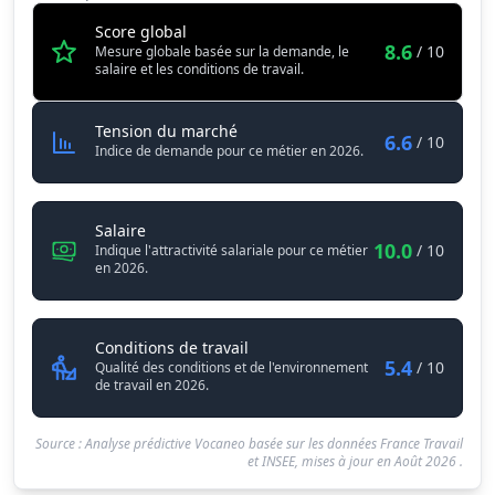
Score global
8.6
/ 10
Mesure globale basée sur la demande, le
salaire et les conditions de travail.
Directeur / Directrice de laboratoi
Tension du marché
6.6
/ 10
Indice de demande pour ce métier en 2026.
Directeur / Directrice de laboratoire d'analyses
Salaire
10.0
/ 10
Indique l'attractivité salariale pour ce métier
en 2026.
Directeur / Directrice de laborato
Conditions de travail
5.4
/ 10
Qualité des conditions et de l'environnement
de travail en 2026.
Source : Analyse prédictive Vocaneo basée sur les données France Travail
et INSEE, mises à jour en
Août 2026
.