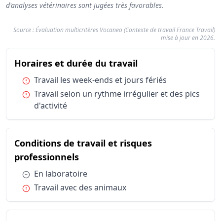
d'analyses vétérinaires sont jugées très favorables.
Source : Évaluation multicritères Vocaneo (Contexte de travail France Travail)
mise à jour en 2026.
Résumé des conditions d'exercice : Directeur / Dir
du métier Directeur
Horaires et durée du travail
Catégorie
Horaires et durée du travail
Travail les
Condition :
Travail les week-ends et jours fériés
Horaires et durée du travail
Travail sel
Condition :
Travail selon un rythme irrégulier et des pics
Conditions de travail et risques professionnels
En laborat
d'activité
Conditions de travail et risques professionnels
Travail av
Types de structures
Etablissem
Statut d'emploi
Conditions de travail et risques
Salarié sec
du métier Directeur / Directrice
professionnels
Condition :
En laboratoire
Condition :
Travail avec des animaux