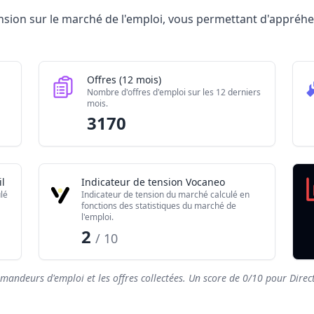
ectrice d'établissement médicosocial 2026
tension sur le marché de l'emploi, vous permettant d'appré
Valeur brute
1850
3170
Offres (12 mois)
800
Nombre d'offres d'emploi sur les 12 derniers
mois.
0/10
3170
l
Indicateur de tension Vocaneo
lé
Indicateur de tension du marché calculé en
fonctions des statistiques du marché de
l'emploi.
2
/ 10
emandeurs d'emploi et les offres collectées. Un score de
0
/10 pour Direct