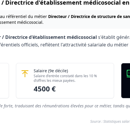
r / Directrice d'établissement médicosocial en
 au référentiel du métier
Directeur / Directrice de structure de san
lissement médicosocial.
 / Directrice d'établissement médicosocial
s'établit géné
entiels officiels, reflètent l'attractivité salariale du métie
'établissement médicosocial 2026
issement médicosocial
Directeur / Directrice d'établissement méd
Salaire
(9e décile)
Montant mensuel brut
Salaire d'entrée constaté dans les 10 %
rés)
2427 €
d'offres les mieux payées.
4500 €
rés)
4500 €
le forte, traduisant des rémunérations élevées pour ce métier, tandis qu
Source : Statistiques sala