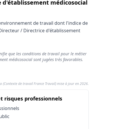
ce d'établissement médicosocial
environnement de travail dont l'indice de
Directeur / Directrice d'établissement
ifie que les conditions de travail pour le métier
fort
ement médicosocial sont jugées très favorables.
o (Contexte de travail France Travail) mise à jour en 2026.
social (Données 2026)
osocial
du métier Directeur / Dir
et risques professionnels
Impact sur la pénibilité
Contrainte
ssionnels
Contrainte
ublic
Neutre