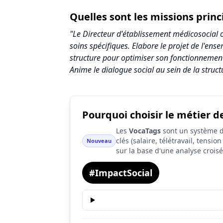
Quelles sont les missions princ
"Le Directeur d'établissement médicosocial o
soins spécifiques. Elabore le projet de l'ense
structure pour optimiser son fonctionnement 
Anime le dialogue social au sein de la struct
Pourquoi choisir le métier d
Synthèse des scores du métier Directeur /
Les
VocaTags
sont un système d'
Indicateur
clés (salaire, télétravail, tensi
Nouveau
sur la base d'une analyse crois
Attractivité globale
#ImpactSocial
Tension du marché
Salaire
Conditions de travail