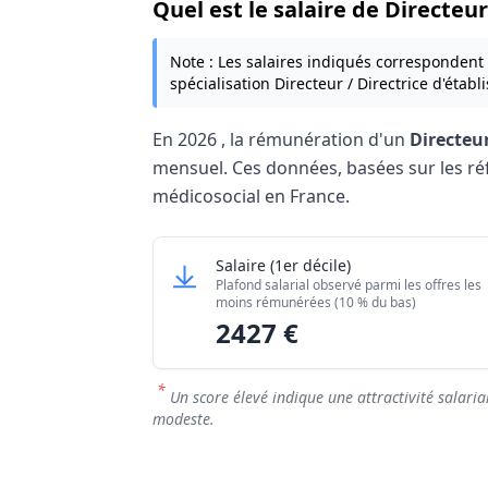
Quel est le salaire de Directeu
Note : Les salaires indiqués correspondent
spécialisation Directeur / Directrice d'étab
En
2026
, la rémunération d'un
Directeur
mensuel. Ces données, basées sur les référ
médicosocial en France.
Grille salariale Directeur / Directrice d
Directeur / Directrice d'établ
Salaire
(1er décile)
Niveau de salaire (Déciles)
Plafond salarial observé parmi les offres les
Salaire minimum (10% les moins rémuné
moins rémunérées (10 % du bas)
2427 €
Salaire maximum (10% les mieux rémuné
*
Un score élevé indique une attractivité salaria
modeste.