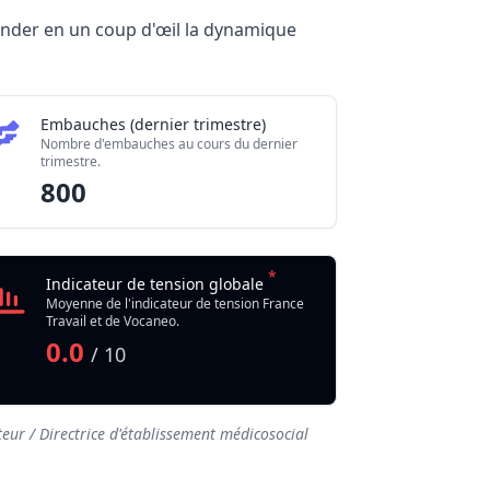
hender en un coup d'œil la dynamique
Embauches (dernier trimestre)
Nombre d'embauches au cours du dernier
trimestre.
800
*
Indicateur de tension globale
Moyenne de l'indicateur de tension France
Travail et de Vocaneo.
0.0
/ 10
eur / Directrice d'établissement médicosocial