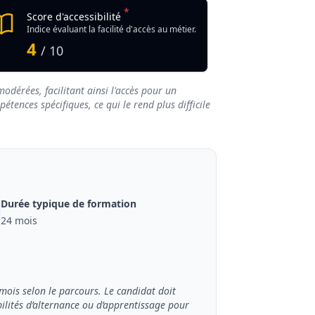
*
Score d'accessibilité
Indice évaluant la facilité d'accès au métier.
4
/ 10
odérées, facilitant ainsi l'accès pour un
tences spécifiques, ce qui le rend plus difficile
Durée typique de formation
24 mois
mois selon le parcours. Le candidat doit
bilités d’alternance ou d’apprentissage pour