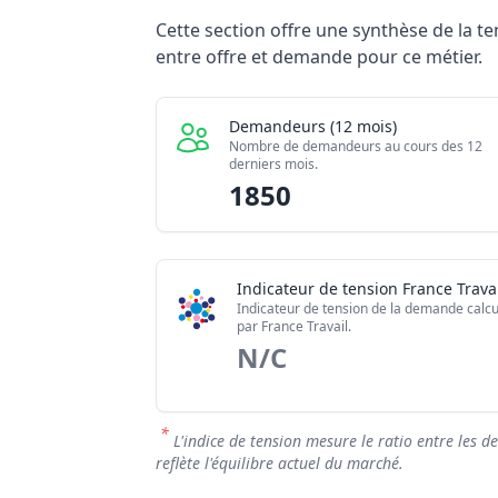
Statistiques recrutement Directeur / Dir
Cette section offre une synthèse de la 
Indicateur
entre offre et demande pour ce métier.
Demandeurs d'emploi (12 mois)
Offres publiées (12 mois)
Demandeurs (12 mois)
Embauches constatées
Nombre de demandeurs au cours des 12
derniers mois.
Indice de tension globale
1850
Indicateur de tension France Travai
Indicateur de tension de la demande calcu
par France Travail.
N/C
*
L'indice de tension mesure le ratio entre les d
reflète l'équilibre actuel du marché.