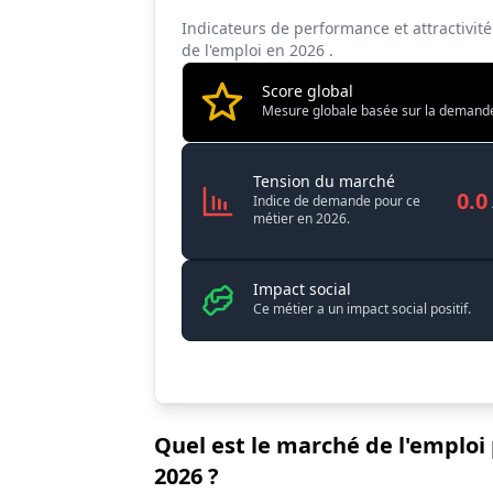
Indicateurs de performance et attractivit
de l'emploi en
2026
.
Score global
Mesure globale basée sur la demande, l
Directeur / D
Tension du marché
0.0
Indice de demande pour ce
métier en 2026.
Impact social
Ce métier a un impact social positif.
Quel est le marché de l'emploi
2026 ?