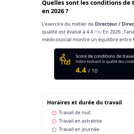
Quelles sont les conditions de 
en 2026 ?
L'exercice du métier de
Directeur / Dire
qualité est évalué à
4.4
.
En
2026
, l'an
/10
médicosocial montre un équilibre entre fl
Analyse des conditions de travai
Score de conditions de trava
In
Indice évaluant la qualité des condi
Qualité globale de l'environnement Direc
4.4
/ 10
Résumé des conditions 
du m
Horaires et durée du travail
Catégorie
Horaires et durée du travail
Condition :
Travail de nuit
Horaires et durée du travail
Condition :
Travail en astreinte
Horaires et durée du travail
Condition :
Travail en journée