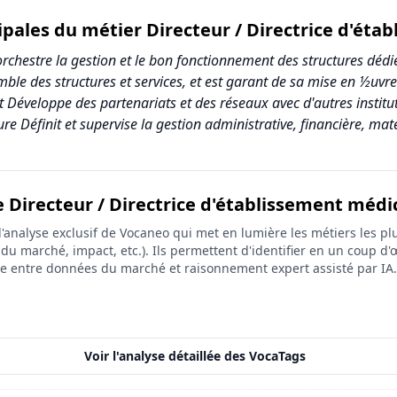
ipales du métier Directeur / Directrice d'éta
rchestre la gestion et le bon fonctionnement des structures dédi
mble des structures et services, et est garant de sa mise en ½uvre
Développe des partenariats et des réseaux avec d'autres instituti
ure Définit et supervise la gestion administrative, financière, mat
e Directeur / Directrice d'établissement médic
 Directrice d'établissement médicosocial
analyse exclusif de Vocaneo qui met en lumière les métiers les plu
Score (sur 10)
on du marché, impact, etc.). Ils permettent d'identifier en un coup d'œ
ée entre données du marché et raisonnement expert assisté par IA.
5.0
0.0
10.0
Voir l'analyse détaillée des VocaTags
4.4