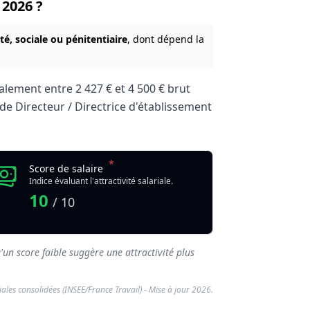
 2026 ?
té, sociale ou pénitentiaire
, dont dépend la
ralement entre
2 427 €
et
4 500 €
brut
r de Directeur / Directrice d'établissement
*
icosocial
Score de salaire
Indice évaluant l'attractivité salariale.
10
/ 10
'un score faible suggère une attractivité plus
riales consolidées (INSEE/France Travail) - Mise à jour 2026.