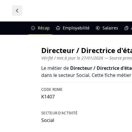
Récap
Employabilité
Salaires
Directeur / Directrice d'é
Vérifié / mis à jour le
27/01/2026
— Source princi
Le métier de
Directeur / Directrice d'é
dans le secteur Social. Cette fiche métier
CODE ROME
K1407
SECTEUR D'ACTIVITÉ
Social