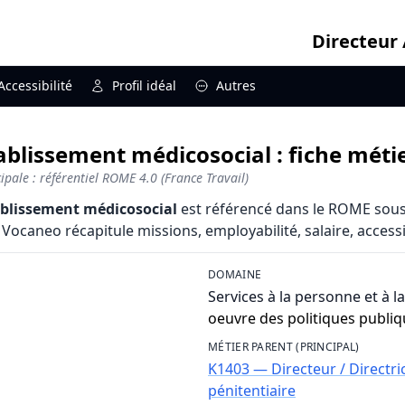
Directeur 
Accessibilité
Profil idéal
Autres
tablissement médicosocial : fiche méti
pale : référentiel ROME 4.0 (France Travail)
tablissement médicosocial
est référencé dans le ROME sous 
 Vocaneo récapitule missions, employabilité, salaire, accessib
DOMAINE
Services à la personne et à la
oeuvre des politiques publi
MÉTIER PARENT (PRINCIPAL)
K1403 — Directeur / Directric
pénitentiaire