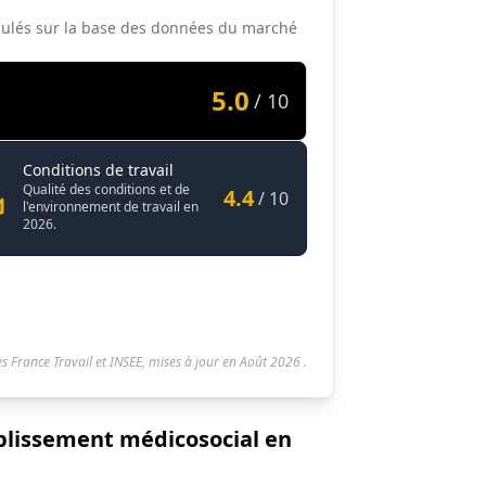
alculés sur la base des données du marché
5.0
/ 10
Directeur / Directrice d'établissement médi
Conditions de travail
dicosocial
Qualité des conditions et de
4.4
/ 10
l'environnement de travail en
2026.
s France Travail et INSEE, mises à jour en
Août 2026
.
tablissement médicosocial en