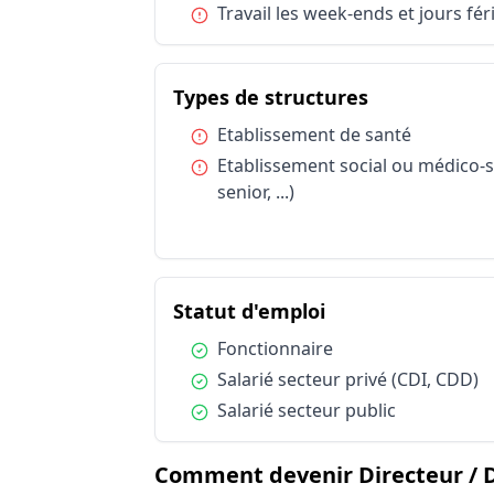
Horaires et durée du travail
Condition :
Travail les week-ends et jours fér
Conditions de travail et risques professi
Conditions de travail et risques professi
Types de structures
du métier Di
Types de structures
Types de structures
Condition :
Etablissement de santé
Publics spécifiques
Condition :
Etablissement social ou médico-s
Publics spécifiques
senior, ...)
Publics spécifiques
Publics spécifiques
Statut d'emploi
Statut d'emploi
du métier Directe
Statut d'emploi
Statut d'emploi
Condition :
Fonctionnaire
Condition :
Salarié secteur privé (CDI, CDD)
Condition :
Salarié secteur public
Comment devenir Directeur / Di