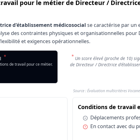
travail pour le métier de Directeur / Directri
ctrice d'établissement médicosocial
se caractérise par un 
alyse des contraintes physiques et organisationnelles pour 
exibilité et exigences opérationnelles.
l : Directeur / Directrice d'établissement médicosocial
*
*
Directeur / Directrice d'établissement médicosocial
Un score élevé (proche de 10) sign
il
dicateur
Note de con
tions de travail pour ce métier.
de Directeur / Directrice d'établiss
teur / Directrice d'établissement médicosocial
4.38/10
Source : Évaluation multicritères Vocane
d'exercice : Directeur / Directrice d'établissement médico
étier Directeur / Directrice d'établissement médic
Conditions de travail 
Facteur d'influence
Travail de nuit
Condition :
Déplacements profe
Travail en astreinte
Condition :
En contact avec du p
Travail en journée